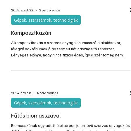
2015. szept. 22.
2 perc olvasás
Gépek, szerszámok, technológiák
Komposztkazán
A komposztkazán a szerves anyagok humusszá alakulásakor,
lélegző baktériumok által termelt hőt hasznosító rendszer.
Lényeges előnye, hogy nincs fizikai égés, így a széntömeg nem
szén-dioxiddá, hanem éltető humusszá alakul, miközben hőt
termel. Ezt a szabad energiát télikert, padló és fal fűtésére, illetve
használati meleg víz előállításra is használhatjuk.
2014. nov. 18.
4 perc olvasás
Gépek, szerszámok, technológiák
Fűtés biomasszával
Biomasszának egy adott élettérben jelen lévő szerves anyagok és