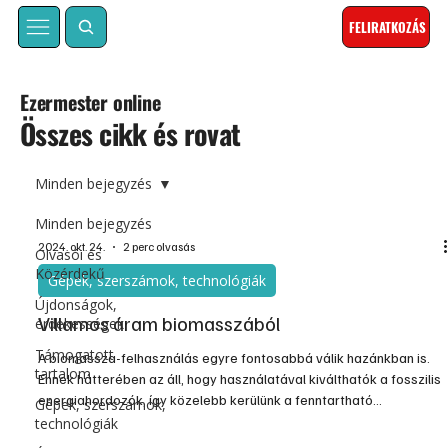
FELIRATKOZÁS
Ezermester online
Összes cikk és rovat
Minden bejegyzés
Minden bejegyzés
2024. okt. 24.
2 perc olvasás
Olvasói és
Közérdekű
Gépek, szerszámok, technológiák
Újdonságok,
Villamos áram biomasszából
érdekességek
Támogatott
A biomassza-felhasználás egyre fontosabbá válik hazánkban is.
tartalom
Ennek hátterében az áll, hogy használatával kiválthatók a fosszilis
energiahordozók, így közelebb kerülünk a fenntartható
Gépek, szerszámok,
energiatermeléshez és energiafelhasználáshoz.
technológiák