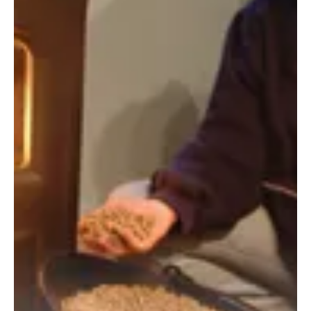
A pellet tüzelőanyag készülhet fa fűrészporból, energia növényből
(nádfélékből, fűzfélékből, vagy akár gabonafélékből), olajos
magvakból (napraforgó, olíva, repce stb.), mezőgazdasági
melléktermékekből (szalma, kukorica, búza, árpa).