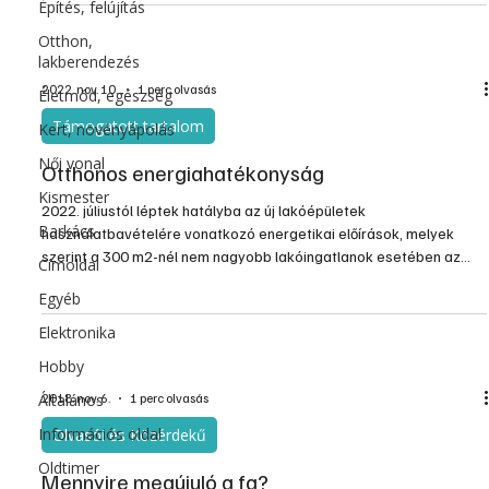
Építés, felújítás
Otthon,
lakberendezés
2022. nov. 10.
1 perc olvasás
Életmód, egészség
Támogatott tartalom
Kert, növényápolás
Női vonal
Otthonos energiahatékonyság
Kismester
2022. júliustól léptek hatályba az új lakóépületek
Barkács
használatbavételére vonatkozó energetikai előírások, melyek
szerint a 300 m2-nél nem nagyobb lakóingatlanok esetében az
Címoldal
épületek energiaszükségletét legalább 25%-os arányban
Egyéb
megújuló energiaforrásból kell biztosítani.
Elektronika
Hobby
Általános
2018. nov. 6.
1 perc olvasás
Információs oldal
Olvasói és Közérdekű
Oldtimer
Mennyire megújuló a fa?