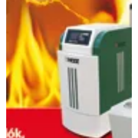
2010. nov. 10.
3 perc olvasás
Gépek, szerszámok, technológiák
Mennyire gazdaságos a pellet fűtés?
A pellet teljes egészében természetes alapanyagokból készülő
granulátum. Alapanyaga legtöbb esetben faipari melléktermék.
Fűrészporból és darált faforgácsokból préselik össze nagy
nyomáson, kötőanyagként csupán a fában megtalálható lignin
szolgál. Nedvességtartama állandó, 10-12 %. Az égése során
mindössze annyi szén-dioxidot bocsát ki, amennyit a fa élete
sorá...