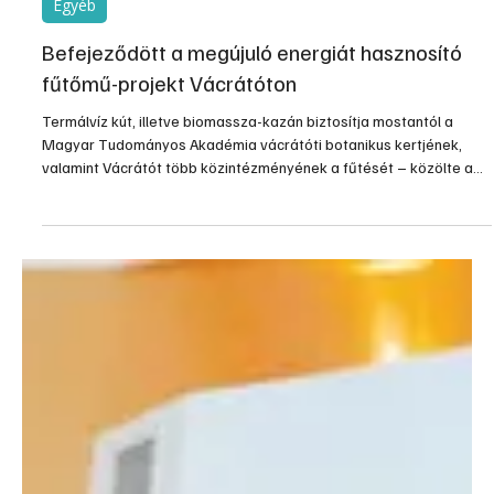
a gáz világpiaci ellátásának bizonytalansága és ingadozó ára
miatt sokat foglalkozunk az alternatív fűtési energiákkal is. Ilyen
versenyképes alternatíva a pellet fűtés.
2012. ápr. 26.
1 perc olvasás
Egyéb
Befejeződött a megújuló energiát hasznosító
fűtőmű-projekt Vácrátóton
Termálvíz kút, illetve biomassza-kazán biztosítja mostantól a
Magyar Tudományos Akadémia vácrátóti botanikus kertjének,
valamint Vácrátót több közintézményének a fűtését – közölte a
megújuló energia alapú fűtéskorszerűsítési projekt befejezése
kapcsán Báldi András, az MTA Ökológiai Kutatóközpont Ökológiai
és Botanikai Intézet főigazgatója csütörtökön az MTI-vel.