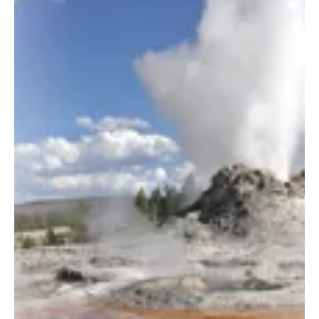
2010. jún. 23.
1 perc olvasás
Gépek, szerszámok, technológiák
Faapríték és pellet tüzelés
Fontos tisztában lenni azzal, hogy a berendezések szakszerű
telepítéséhez szükségesek a szakági tervezők (építész, villamos,
épületgépész) közreműködése, nagyobb készülékek esetén
statikus, környezetvédő tervező is. A tervező meghatározza a
beépítendő fűtőteljesítményt és tüzelési módot.