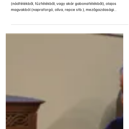
2010. nov. 13.
1 perc olvasás
Gépek, szerszámok, technológiák
Pellet vagy Multipellet?