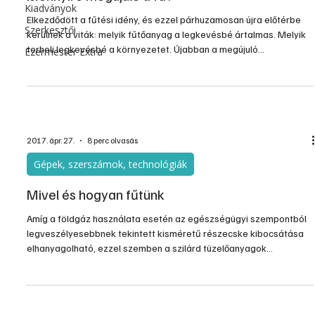
Kiadványok
Elkezdődött a fűtési idény, és ezzel párhuzamosan újra előtérbe
Szerkesztői
kerülnek a viták: melyik fűtőanyag a legkevésbé ártalmas. Melyik
terheli legkevésbé a környezetet. Újabban a megújuló
Ezermester Extra
energiaforrásnak tekintett fával kapcsolatban merültek fel
kételyek.
2017. ápr. 27.
8 perc olvasás
Gépek, szerszámok, technológiák
Mivel és hogyan fűtünk
Amíg a földgáz használata esetén az egészségügyi szempontból
legveszélyesebbnek tekintett kisméretű részecske kibocsátása
elhanyagolható, ezzel szemben a szilárd tüzelőanyagok
elégetésekor nagy mennyiségű károsanyag kerülhet a levegőbe.