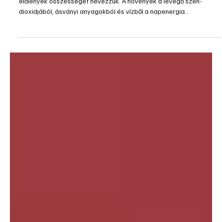
élőlények összességét nevezzük. A növények a levegő szén-
dioxidjából, ásványi anyagokból és vízből a napenergia
segítségével szerves anyagot állítanak elő. Tehát a biomassza
energiája a zöld növények által a fotoszintézis során a nap
sugárzó energiájából átalakított és megkötött kémiai energia.