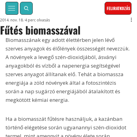
FELIRATKOZÁS
2014. nov. 18.
4 perc olvasás
Fűtés biomasszával
Biomasszának egy adott élettérben jelen lévő 
szerves anyagok és élőlények összességét nevezzük. 
A növények a levegő szén-dioxidjából, ásványi 
anyagokból és vízből a napenergia segítségével 
szerves anyagot állítanak elő. Tehát a biomassza 
energiája a zöld növények által a fotoszintézis 
során a nap sugárzó energiájából átalakított és 
megkötött kémiai energia.
Ha a biomasszát fűtésre használjuk, a kazánban 
történő elégetése során ugyanannyi szén-dioxidot 
termel, mint amennyit a növény élete során 