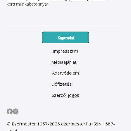
kerti munka
beton
nyár
Kapcsolat
Impresszum
Médiaajánlat
Adatvédelem
Előfizetés
Szerzői jogok
© Ezermester 1957-2026 ezermester.hu ISSN 1587-
1444