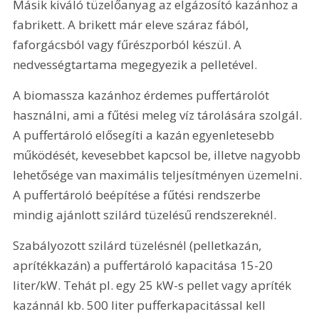
Másik kiváló tüzelőanyag az elgázosító kazánhoz a 
fabrikett. A brikett már eleve száraz fából, 
faforgácsból vagy fűrészporból készül. A 
nedvességtartama megegyezik a pelletével. 
A biomassza kazánhoz érdemes puffertárolót 
használni, ami a fűtési meleg víz tárolására szolgál. 
A puffertároló elősegíti a kazán egyenletesebb 
működését, kevesebbet kapcsol be, illetve nagyobb 
lehetősége van maximális teljesítményen üzemelni. 
A puffertároló beépítése a fűtési rendszerbe 
mindig ajánlott szilárd tüzelésű rendszereknél.
Szabályozott szilárd tüzelésnél (pelletkazán, 
aprítékkazán) a puffertároló kapacitása 15-20 
liter/kW. Tehát pl. egy 25 kW-s pellet vagy apríték 
kazánnál kb. 500 liter pufferkapacitással kell 