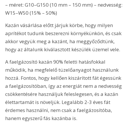
– méret: G10–G150 (10 mm – 150 mm) – nedvesség: 
W15–W50 (15% – 50%)
Kazán vásárlása előtt járjuk körbe, hogy milyen 
aprítékot tudunk beszerezni környékünkön, és csak 
akkor vegyük meg a kazánt, ha meggyőződtünk, 
hogy az általunk kiválasztott készülék üzemel vele.
A faelgázosító kazán 90% feletti hatásfokkal 
működik, ha megfelelő tüzelőanyagot használunk 
hozzá. Fontos, hogy kellően kiszárított fát égessünk 
a faelgázosítóban, így az energiát nem a nedvesség 
csökkentésére használjuk feleslegesen, és a kazán 
élettartamát is növeljük. Legalább 2-3 éves fát 
érdemes használni, nem csak a faelgázosítóba, 
hanem egyszerű fás kazánba is.