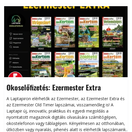
Okoselőfizetés: Ezermester Extra
A Laptapiron elérhetők az Ezermester, az Ezermester Extra és
az Ezermester Old Timer lapszámai, visszamenőleg is! A
Laptapir új, innovatív, praktikus és egyedi megoldás a
L
nyomtatott magazinok digitális olvasására számítógépen,
okostelefonon vagy táblagépen. Kényelmesen az otthonában,
útközben vagy nyaralás, pihenés alatt is elérhetők lapszámaink.
ú