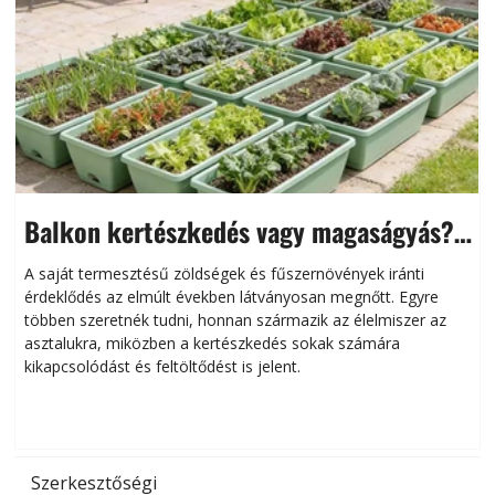
Balkon kertészkedés vagy magaságyás?
Helytakarékos kertészkedés
A saját termesztésű zöldségek és fűszernövények iránti
érdeklődés az elmúlt években látványosan megnőtt. Egyre
többen szeretnék tudni, honnan származik az élelmiszer az
l
asztalukra, miközben a kertészkedés sokak számára
kikapcsolódást és feltöltődést is jelent.
é
d
Szerkesztőségi