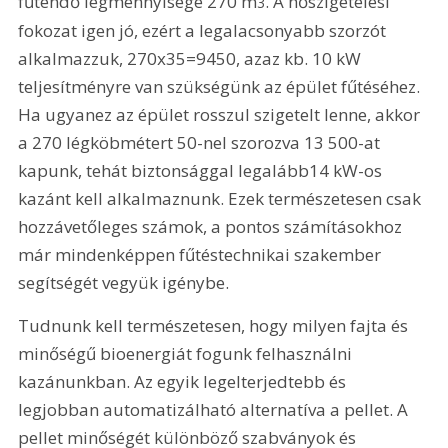
fűtendő légmennyisége 270 m
. A hőszigetelési 
3
fokozat igen jó, ezért a legalacsonyabb szorzót 
alkalmazzuk, 270x35=9450, azaz kb. 10 kW 
teljesítményre van szükségünk az épület fűtéséhez. 
Ha ugyanez az épület rosszul szigetelt lenne, akkor 
a 270 légköbmétert 50-nel szorozva 13 500-at 
kapunk, tehát biztonsággal legalább14 kW-os 
kazánt kell alkalmaznunk. Ezek természetesen csak 
hozzávetőleges számok, a pontos számításokhoz 
már mindenképpen fűtéstechnikai szakember 
segítségét vegyük igénybe.
Tudnunk kell természetesen, hogy milyen fajta és 
minőségű bioenergiát fogunk felhasználni 
kazánunkban. Az egyik legelterjedtebb és 
legjobban automatizálható alternatíva a pellet. A 
pellet minőségét különböző szabványok és 