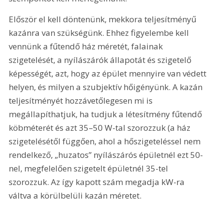
Először el kell döntenünk, mekkora teljesítményű 
kazánra van szükségünk. Ehhez figyelembe kell 
vennünk a fűtendő ház méretét, falainak 
szigetelését, a nyílászárók állapotát és szigetelő 
képességét, azt, hogy az épület mennyire van védett 
helyen, és milyen a szubjektív hőigényünk. A kazán 
teljesítményét hozzávetőlegesen mi is 
megállapíthatjuk, ha tudjuk a létesítmény fűtendő 
köbméterét és azt 35–50 W-tal szorozzuk (a ház 
szigetelésétől függően, ahol a hőszigeteléssel nem 
rendelkező, „huzatos” nyílászárós épületnél ezt 50-
nel, megfelelően szigetelt épületnél 35-tel 
szorozzuk. Az így kapott szám megadja kW-ra 
váltva a körülbelüli kazán méretet. 