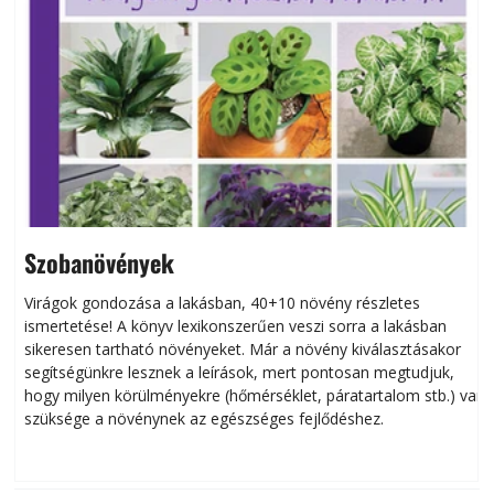
Szobanövények
Virágok gondozása a lakásban, 40+10 növény részletes
ismertetése! A könyv lexikonszerűen veszi sorra a lakásban
s
sikeresen tart­ha­tó növényeket. Már a növény kiválasztásakor
h
segítségünkre lesznek a leírások, mert pontosan megtudjuk,
k
hogy milyen körülményekre (hőmérséklet, páratartalom stb.) van
szüksége a növénynek az egészséges fejlődéshez.
t