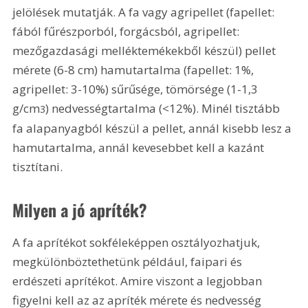
jelölések mutatják. A fa vagy agripellet (fapellet: 
fából fűrészporból, forgácsból, agripellet: 
mezőgazdasági melléktemékekből készül) pellet 
mérete (6-8 cm) hamutartalma (fapellet: 1%, 
agripellet: 3-10%) sűrűsége, tömörsége (1-1,3 
g/cm
) nedvességtartalma (<12%). Minél tisztább 
3
fa alapanyagból készül a pellet, annál kisebb lesz a 
hamutartalma, annál kevesebbet kell a kazánt 
tisztítani.
Milyen a jó apríték?
A fa aprítékot sokféleképpen osztályozhatjuk, 
megkülönböztethetünk például, faipari és 
erdészeti aprítékot. Amire viszont a legjobban 
figyelni kell az az apríték mérete és nedvesség 