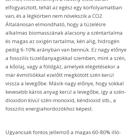
elfogyasztott, tehát az egész egy körfolyamatban 
van, és a légkörben nem növekszik a CO2. 
Általánosan elmondható, hogy a tüzelésre 
alkalmas biomasszának alacsony a széntartalma 
és magas az oxigén tartalma, kén alig, hidrogén 
pedig 6-10% arányban van bennük. Ez nagy előnye 
a fosszilis tüzelőanyagokkal szemben, mint a szén, 
a kőolaj, vagy a földgáz, amelyek elégetésekor a 
már évmilliókkal ezelőtt megkötött szén kerül 
vissza a levegőbe. Másik nagy előnye, hogy sokkal 
kevesebb káros anyag kerül a levegőbe, így a szén-
dioxidon kívül szén-monoxid, kéndioxid stb., a 
fosszilis energiahordozókhoz képest.
Ugyancsak fontos jellemző a magas 60-80% illó-