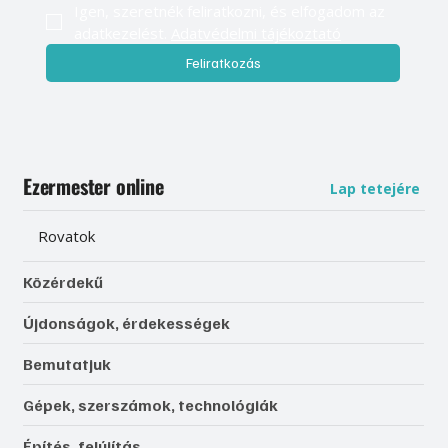
Igen, szeretnék feliratkozni, és elfogadom az 
adatkezelést. 
Adatvédelmi tájékoztató
Feliratkozás
Ezermester online
Lap tetejére
Rovatok
Közérdekű
Újdonságok, érdekességek
Bemutatjuk
Gépek, szerszámok, technológiák
Építés, felújítás