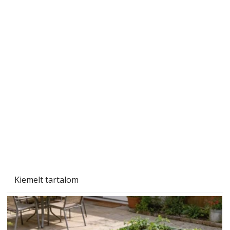
A varrógép és a varrás
Kiemelt tartalom