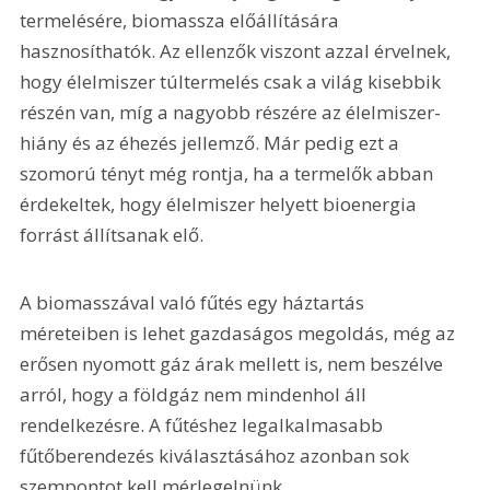
termelésére, biomassza előállítására 
hasznosíthatók. Az ellenzők viszont azzal érvelnek, 
hogy élelmiszer túltermelés csak a világ kisebbik 
részén van, míg a nagyobb részére az élelmiszer-
hiány és az éhezés jellemző. Már pedig ezt a 
szomorú tényt még rontja, ha a termelők abban 
érdekeltek, hogy élelmiszer helyett bioenergia 
forrást állítsanak elő. 
A biomasszával való fűtés egy háztartás 
méreteiben is lehet gazdaságos megoldás, még az 
erősen nyomott gáz árak mellett is, nem beszélve 
arról, hogy a földgáz nem mindenhol áll 
rendelkezésre. A fűtéshez legalkalmasabb 
fűtőberendezés kiválasztásához azonban sok 
szempontot kell mérlegelnünk. 