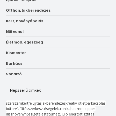
Otthon, lakberendezés
Kert, növényápolás
Női vonal
Életmód, egészség
Kismester
Barkács
Vonalzó
Népszerű címkék
szerszám
kert
felújítás
lakberendezés
kreatív ötlet
barkácsolás
bútor
víz
fűtés
szerkesztőség
elektronika
hasznos tippek
dísznövény
hőszigetelés
tető
megújuló energia
tisztítás