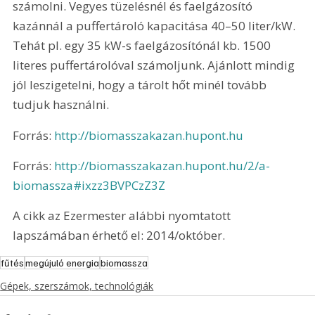
számolni. Vegyes tüzelésnél és faelgázosító 
kazánnál a puffertároló kapacitása 40–50 liter/kW. 
Tehát pl. egy 35 kW-s faelgázosítónál kb. 1500 
literes puffertárolóval számoljunk. Ajánlott mindig 
jól leszigetelni, hogy a tárolt hőt minél tovább 
tudjuk használni.
Forrás: 
http://biomasszakazan.hupont.hu
Forrás: 
http://biomasszakazan.hupont.hu/2/a-
biomassza#ixzz3BVPCzZ3Z
A cikk az Ezermester alábbi nyomtatott 
lapszámában érhető el: 2014/október.
fűtés
megújuló energia
biomassza
Gépek, szerszámok, technológiák