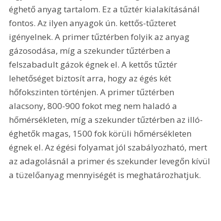
éghető anyag tartalom. Ez a tűztér kialakításánál 
fontos. Az ilyen anyagok ún. kettős-tűzteret 
igényelnek. A primer tűztérben folyik az anyag 
gázosodása, míg a szekunder tűztérben a 
felszabadult gázok égnek el. A kettős tűztér 
lehetőséget biztosít arra, hogy az égés két 
hőfokszinten történjen. A primer tűztérben 
alacsony, 800-900 fokot meg nem haladó a 
hőmérsékleten, míg a szekunder tűztérben az illó-
éghetők magas, 1500 fok körüli hőmérsékleten 
égnek el. Az égési folyamat jól szabályozható, mert 
az adagolásnál a primer és szekunder levegőn kívül 
a tüzelőanyag mennyiségét is meghatározhatjuk.