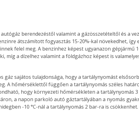
nzinre átszámított fogyasztás 15-20%-kal növekedhet, így eg
nzinnek felel meg. A benzinhez képest ugyanazon gépjármű 
ki, míg a dízelhez valamint a földgázhoz képest is valamely
g. A hőmérséklettől függően a tartálynyomás széles határo
mondható, hogy környezeti hőmérsékleten a tartálynyomás 3 
yáron, a napon parkoló autó gáztartályában a nyomás gyakr
i hidegben -10 °C-nál a tartálynyomás 2 bar-ra is csökkenhet.
ertben,
Gyógyító növények: a
sban
természet kincsei az