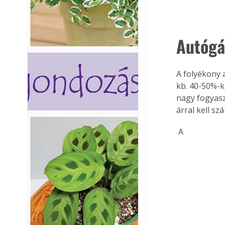
Autógá
A folyékony 
kb. 40-50%-k
nagy fogyasz
árral kell s
 A