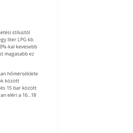
y liter LPG kb. 
10%-kal kevesebb 
est magasabb ez 
k között 
és 15 bar között 
an eléri a 16…18 