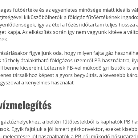
agas fűtőértéke és az egyenletes minősége miatt ideális vál
gítségével kiküszöbölhetők a földgáz fűtőértékének ingado
enlőtlenségek, így az étel a főzési időtartam teljes hossza a
Együtt jobban megéri!
t kapja. Az elkészítés során így nem vagyunk kitéve a vált
Bővebb információ itt!
ek. 
k az
Együtt jobban megéri! A
mester
könyvek tetszőleges
er Old
párosítással kedvezményes
k tűzhely átalakítható földgázos üzemről PB használatra, ily
áron, 0 Ft postaköltséggel
ll benne kicserélni. Léteznek PB-vel működő grillsütők is, a
ptapir új,
megrendelhetők!
zenes társaikhoz képest a gyors begyújtás, a kevesebb káro
és egyedi
egyszóval a kényelmes használat.
tt
lvasására
elefonon
 vízmelegítés
nyelmesen
ben vagy
t is
gáztűzhelyekhez, a beltéri fűtőtestekből is kaphatók PB hasz
. Bárhol,
usok. Egyik fajtájuk a jól ismert gázkonvektor, ezeket kiseb
ön élve
lyi melegítésre jól használhatók a PB-ről működő hősugárzók
ashatók az