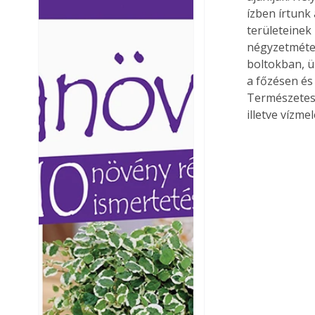
ízben írtunk
Ezermester lapszámai. A
Ezermester lapszámai
területeinek
Laptapir kényelmes megoldás,
Laptapir kényelmes 
mert: – t
mert: – t
négyzetméter
boltokban, ü
a főzésen és
Természetes
illetve vízme