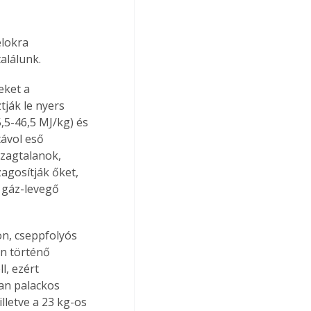
lokra 
alálunk.
eket a 
ják le nyers 
,5-46,5 MJ/kg) és 
távol eső 
szagtalanok, 
agosítják őket, 
 gáz-levegő 
an történő 
, ezért 
an palackos 
lletve a 23 kg-os 