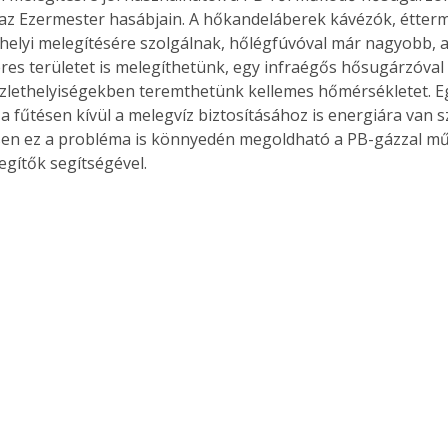
 az Ezermester hasábjain. A hőkandeláberek kávézók, étter
. A
 helyi melegítésére szolgálnak, hőlégfúvóval már nagyobb, a
megoldás,
es területet is melegíthetünk, egy infraégős hősugárzóval 
zlethelyiségekben teremthetünk kellemes hőmérsékletet. E
 a fűtésen kívül a melegvíz biztosításához is energiára van s
en ez a probléma is könnyedén megoldható a PB-gázzal mű
legítők segítségével.