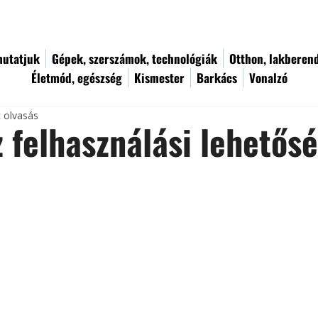
utatjuk
Gépek, szerszámok, technológiák
Otthon, lakberen
Életmód, egészség
Kismester
Barkács
Vonalzó
c olvasás
 felhasználási lehetős