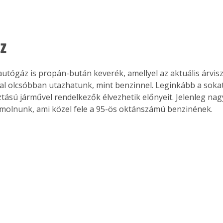
z
autógáz is propán-bután keverék, amellyel az aktuális árvis
al olcsóbban utazhatunk, mint benzinnel. Leginkább a sokat
tású járművel rendelkezők élvezhetik előnyeit. Jelenleg nagyj
zámolnunk, ami közel fele a 95-ös oktánszámú benzinének.