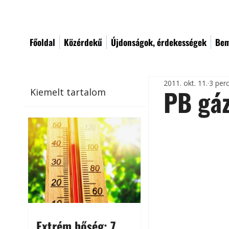
Főoldal
Közérdekű
Újdonságok, érdekességek
Bem
2011. okt. 11.
3 per
PB gáz
Kiemelt tartalom
Extrém hőség: 7