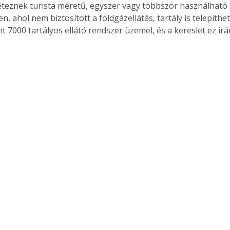
Léteznek turista méretű, egyszer vagy többször használható p
n, ahol nem biztosított a földgázellátás, tartály is telepíth
t 7000 tartályos ellátó rendszer üzemel, és a kereslet ez ir