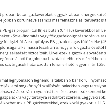
t probán-bután gázkeveréket leggyakrabban energetikai cé
de jobban körülnézve számos más felhasználási területet is t
s PB-gáz propán (C3H8) és bután (C4H10) keverékből áll. Ez
eket kőolaj-finomítás vagy földgázfeldolgozás során választ
gy földgázból. A cseppfolyós PB-gázok magas fűtőértéke (45
ajdonságai alkalmassá teszik arra, hogy a földgázhálózattól 
nergiaellátását biztosítsák. Mivel ezek a gázok alapvetően 
egfontolásból forgalomba hozataluk előtt oly mértékben sz
es szivárgásuk határozottan felismerhető legyen már 1:250
olják, ami megkönnyíti szállítását, palackban vagy tartályb
 felhasználás során a nyomást természetesen csökkenteni kell
gázpalackra vagy tartályra reduktort szerelni. Leggyakrabb
álkozhatunk a PB gázkeverékkel, ezek közül gyakori a 11,5 i