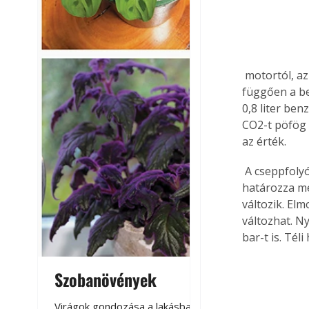
 motortól, az autógáz berendezéstől valamint a gázösszetételtől és a vezetési stílustól 
függően a be
0,8 liter be
CO2-t pöfög 
az érték.
 A cseppfolyós gáz sajátos tulajdonsága, hogy a tartálynyomást elsősorban hőmérséklete 
határozza me
változik. El
változhat. N
bar-t is. Tél
Szobanövények
Virágoskert: k
teraszon, laká
Virágok gondozása a lakásban,