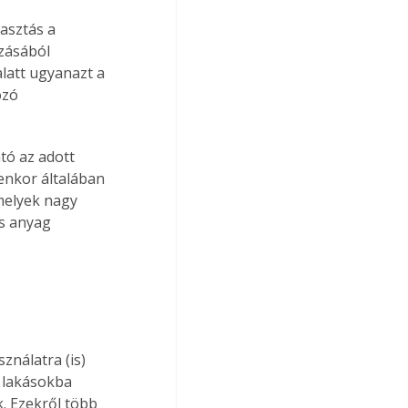
asztás a 
zásából 
latt ugyanazt a 
ozó 
enkor általában 
melyek nagy 
s anyag 
nálatra (is) 
b lakásokba 
. Ezekről több 