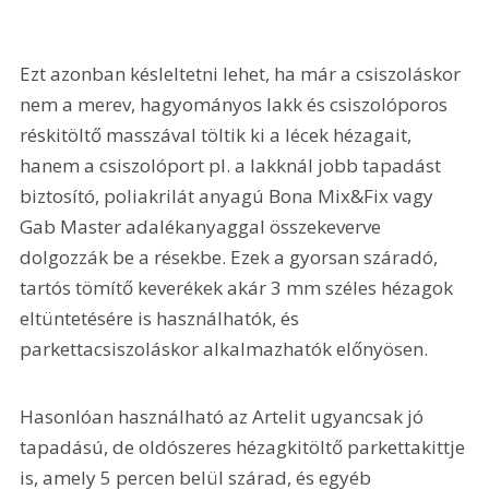
Ezt azonban késleltetni lehet, ha már a csiszoláskor 
nem a merev, hagyományos lakk és csiszolóporos 
réskitöltő masszával töltik ki a lécek hézagait, 
hanem a csiszolóport pl. a lakknál jobb tapadást 
biztosító, poliakrilát anyagú Bona Mix&Fix vagy 
Gab Master adalékanyaggal összekeverve 
dolgozzák be a résekbe. Ezek a gyorsan száradó, 
tartós tömítő keverékek akár 3 mm széles hézagok 
eltüntetésére is használhatók, és 
parkettacsiszoláskor alkalmazhatók előnyösen. 
Hasonlóan használható az Artelit ugyancsak jó 
tapadású, de oldószeres hézagkitöltő parkettakittje 
is, amely 5 percen belül szárad, és egyéb 