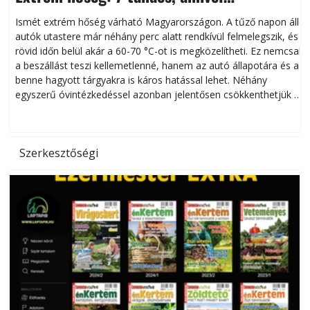
megóvhatjuk autónkat a nyári károktól
Ismét extrém hőség várható Magyarországon. A tűző napon álló
autók utastere már néhány perc alatt rendkívül felmelegszik, és
rövid időn belül akár a 60-70 °C-ot is megközelítheti. Ez nemcsak
n
a beszállást teszi kellemetlenné, hanem az autó állapotára és a
benne hagyott tárgyakra is káros hatással lehet. Néhány
egyszerű óvintézkedéssel azonban jelentősen csökkenthetjük a
hőség káros hatásait.
l
Szerkesztőségi