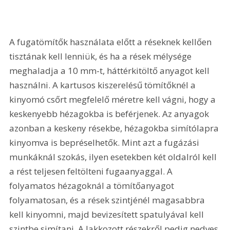
A fugatömítők használata előtt a réseknek kellően 
tisztának kell lenniük, és ha a rések mélysége 
meghaladja a 10 mm-t, háttérkitöltő anyagot kell 
használni. A kartusos kiszerelésű tömítőknél a 
kinyomó csőrt megfelelő méretre kell vágni, hogy a 
keskenyebb hézagokba is beférjenek. Az anyagok 
azonban a keskeny résekbe, hézagokba simítólapra 
kinyomva is bepréselhetők. Mint azt a fugázási 
munkáknál szokás, ilyen esetekben két oldalról kell 
a rést teljesen feltölteni fugaanyaggal. A 
folyamatos hézagoknál a tömítőanyagot 
folyamatosan, és a rések szintjénél magasabbra 
kell kinyomni, majd bevizesített spatulyával kell 
szintbe simítani. A lakkozott részekről pedig nedves 