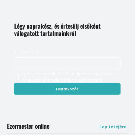
Légy naprakész, és értesülj elsőként
válogatott tartalmainkról
E-mail cím
*
Igen, szeretnék feliratkozni, és elfogadom az 
adatkezelést. 
Adatvédelmi tájékoztató
Feliratkozás
Ezermester online
Lap tetejére