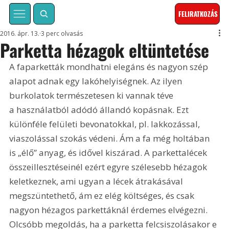
FELIRATKOZÁS
2016. ápr. 13.
3 perc olvasás
Parketta hézagok eltüntetése
A faparketták mondhatni elegáns és nagyon szép 
alapot adnak egy lakóhelyiségnek. Az ilyen 
burkolatok természetesen ki vannak téve 
a használatból adódó állandó kopásnak. Ezt 
különféle felületi bevonatokkal, pl. lakkozással, 
viaszolással szokás védeni. Ám a fa még holtában 
is „élő” anyag, és idővel kiszárad. A parkettalécek 
összeillesztéseinél ezért egyre szélesebb hézagok 
keletkeznek, ami ugyan a lécek átrakásával 
megszüntethető, ám ez elég költséges, és csak 
nagyon hézagos parkettáknál érdemes elvégezni. 
Olcsóbb megoldás, ha a parketta felcsiszolásakor e 