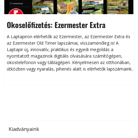
Okoselőfizetés: Ezermester Extra
A Laptapiron elérhetők az Ezermester, az Ezermester Extra és
az Ezermester Old Timer lapszámai, visszamenőleg is! A
Laptapir új, innovatív, praktikus és egyedi megoldás a
L
nyomtatott magazinok digitális olvasására számítógépen,
okostelefonon vagy táblagépen. Kényelmesen az otthonában,
útközben vagy nyaralás, pihenés alatt is elérhetők lapszámaink.
ú
Bárhol, bármikor, akár külföldön élve vagy dolgozva is
B
olvashatók az Ezermester lapszámai. A Laptapir kényelmes
megoldás, mert: – t
Kiadványaink