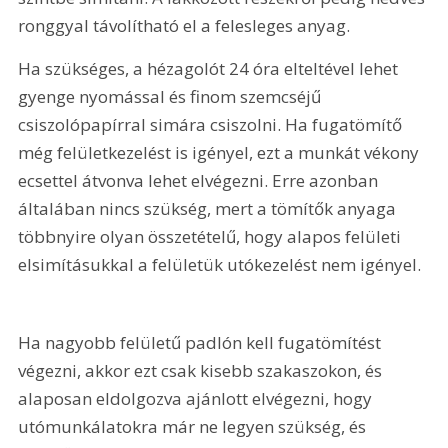
ronggyal távolítható el a felesleges anyag.
Ha szükséges, a hézagolót 24 óra elteltével lehet 
gyenge nyomással és finom szemcséjű 
csiszolópapírral simára csiszolni. Ha fugatömítő 
még felületkezelést is igényel, ezt a munkát vékony 
ecsettel átvonva lehet elvégezni. Erre azonban 
általában nincs szükség, mert a tömítők anyaga 
többnyire olyan összetételű, hogy alapos felületi 
elsimításukkal a felületük utókezelést nem igényel.
Ha nagyobb felületű padlón kell fugatömítést 
végezni, akkor ezt csak kisebb szakaszokon, és 
alaposan eldolgozva ajánlott elvégezni, hogy 
utómunká­latokra már ne legyen szükség, és 