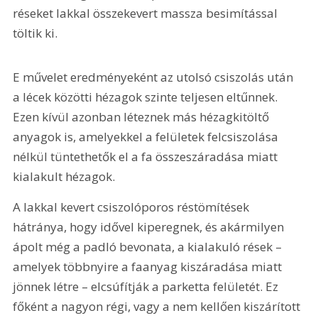
réseket lakkal összekevert massza besimítással 
töltik ki.
E művelet eredményeként az utolsó csiszolás után 
a lécek közötti hézagok szinte teljesen eltűnnek. 
Ezen kívül azonban léteznek más hézagkitöltő 
anyagok is, amelyekkel a felületek felcsiszolása 
nélkül tüntethetők el a fa összeszáradása miatt 
kialakult hézagok.
A lakkal kevert csiszolóporos réstömítések 
hátránya, hogy idővel kiperegnek, és akármilyen 
ápolt még a padló bevonata, a kialakuló rések – 
amelyek többnyire a faanyag kiszáradása miatt 
jönnek létre – elcsúfítják a parketta felületét. Ez 
főként a nagyon régi, vagy a nem kellően kiszárított 