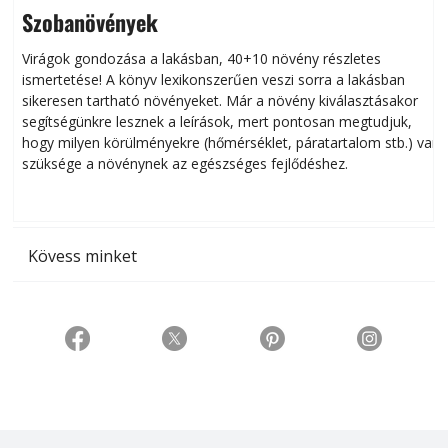
Szobanövények
Virágok gondozása a lakásban, 40+10 növény részletes
ismertetése! A könyv lexikonszerűen veszi sorra a lakásban
s
sikeresen tart­ha­tó növényeket. Már a növény kiválasztásakor
h
segítségünkre lesznek a leírások, mert pontosan megtudjuk,
k
hogy milyen körülményekre (hőmérséklet, páratartalom stb.) van
szüksége a növénynek az egészséges fejlődéshez.
t
Kövess minket