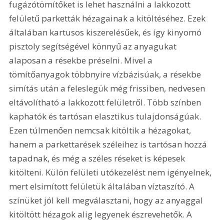
fugázótömítőket is lehet használni a lakkozott 
felületű parketták hézagainak a kitöltéséhez. Ezek 
általában kartusos kiszerelésűek, és így kinyomó 
pisztoly segítségével könnyű az anyagukat 
alaposan a résekbe préselni. Mivel a 
tömítőanyagok többnyire vízbázisúak, a résekbe 
simítás után a feleslegük még frissiben, nedvesen 
eltávolítható a lakkozott felületről. Több színben 
kaphatók és tartósan elasztikus tulajdonságúak. 
Ezen túlmenően nemcsak kitöltik a hézagokat, 
hanem a parkettarések széleihez is tartósan hozzá 
tapadnak, és még a széles réseket is képesek 
kitölteni. Külön felületi utókezelést nem igényelnek, 
mert elsimított felületük általában víztaszító. A 
színüket jól kell megválasztani, hogy az anyaggal 
kitöltött hézagok alig legyenek észrevehetők. A 