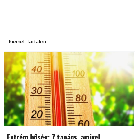
Betonjárda készítése lépésről lépésre – így
készül tartós betonburkolat
Kiemelt tartalom
Extrém hőség: 7 tanács, amivel