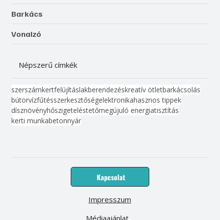
Barkács
Vonalzó
Népszerű címkék
szerszám
kert
felújítás
lakberendezés
kreatív ötlet
barkácsolás
bútor
víz
fűtés
szerkesztőség
elektronika
hasznos tippek
dísznövény
hőszigetelés
tető
megújuló energia
tisztítás
kerti munka
beton
nyár
Kapcsolat
Impresszum
Médiaajánlat