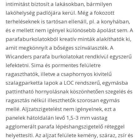
intimitást biztosít a lakásokban, bármilyen 
lakóhelység padlójára kerül. Még a fokozott 
terheléseknek is tartósan ellenáll, pl. a konyhában, 
és e mellett nem igényel különösebb ápolást sem. A 
parafaburkolatokból kreatív minták alakíthatók ki, 
amit megkönnyít a bőséges színválaszték. A 
Wicanders parafa burkolatokat rendkívül egyszerű 
lefektetni. Sima és pormentes felületre 
ragaszthatók, illetve a csaphornyos kivitelű 
szalagparketta lapok a LOC rendszerű, egymásba 
pattintható hornyolásnak köszönhetően szegelés és 
ragasztás nélkül illeszthetők szorosan egymás 
mellé. Aljzatszigetelést nem igényelnek, ezt a 
panelek hátoldalán levő 1,5-3 mm vastag 
agglomerált parafa lépéshangszigetelő réteggel 
helyettesíti. Az aljzat felülete kemény, száraz, zsír és 