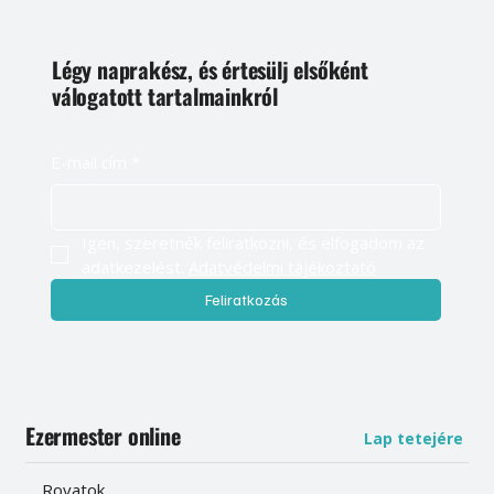
Légy naprakész, és értesülj elsőként
válogatott tartalmainkról
E-mail cím
*
Igen, szeretnék feliratkozni, és elfogadom az 
adatkezelést. 
Adatvédelmi tájékoztató
Feliratkozás
Ezermester online
Lap tetejére
Rovatok