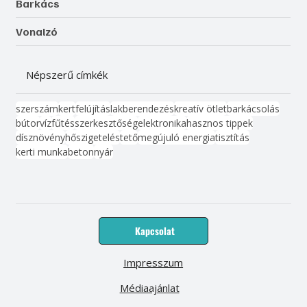
Barkács
Vonalzó
Népszerű címkék
szerszám
kert
felújítás
lakberendezés
kreatív ötlet
barkácsolás
bútor
víz
fűtés
szerkesztőség
elektronika
hasznos tippek
dísznövény
hőszigetelés
tető
megújuló energia
tisztítás
kerti munka
beton
nyár
Kapcsolat
Impresszum
Médiaajánlat