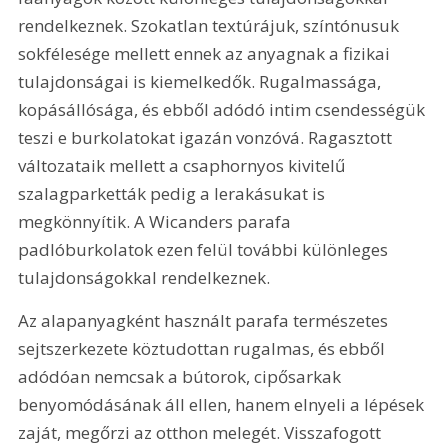
rendelkeznek. Szokatlan textúrájuk, színtónusuk 
sokfélesége mellett ennek az anyagnak a fizikai 
tulajdonságai is kiemelkedők. Rugalmassága, 
kopásállósága, és ebből adódó intim csendességük 
teszi e burkolatokat igazán vonzóvá. Ragasztott 
változataik mellett a csaphornyos kivitelű 
szalagparketták pedig a lerakásukat is 
megkönnyítik. A Wicanders parafa 
padlóburkolatok ezen felül további különleges 
tulajdonságokkal rendelkeznek.
Az alapanyagként használt parafa természetes 
sejtszerkezete köztudottan rugalmas, és ebből 
adódóan nemcsak a bútorok, cipősarkak 
benyomódásának áll ellen, hanem elnyeli a lépések 
zaját, megőrzi az otthon melegét. Visszafogott 