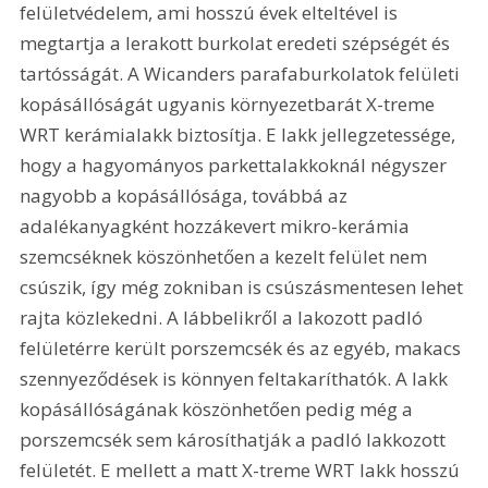
felületvédelem, ami hosszú évek elteltével is 
megtartja a lerakott burkolat eredeti szépségét és 
tartósságát. A Wicanders parafaburkolatok felületi 
kopásállóságát ugyanis környezetbarát X-treme 
WRT kerámialakk biztosítja. E lakk jellegzetessége, 
hogy a hagyományos parkettalakkoknál négyszer 
nagyobb a kopásállósága, továbbá az 
adalékanyagként hozzákevert mikro-kerámia 
szemcséknek köszönhetően a kezelt felület nem 
csúszik, így még zokniban is csúszásmentesen lehet 
rajta közlekedni. A lábbelikről a lakozott padló 
felületérre került porszemcsék és az egyéb, makacs 
szennyeződések is könnyen feltakaríthatók. A lakk 
kopásállóságának köszönhetően pedig még a 
porszemcsék sem károsíthatják a padló lakkozott 
felületét. E mellett a matt X-treme WRT lakk hosszú 