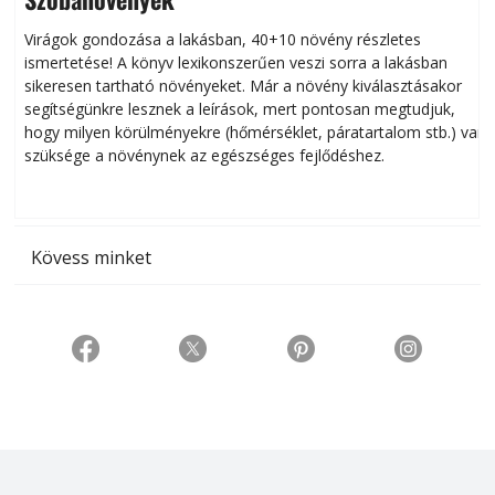
Virágok gondozása a lakásban, 40+10 növény részletes
ismertetése! A könyv lexikonszerűen veszi sorra a lakásban
s
sikeresen tart­ha­tó növényeket. Már a növény kiválasztásakor
h
segítségünkre lesznek a leírások, mert pontosan megtudjuk,
k
hogy milyen körülményekre (hőmérséklet, páratartalom stb.) van
szüksége a növénynek az egészséges fejlődéshez.
t
Kövess minket