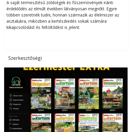
Helytakarékos kertészkedés
A saját termesztésű zöldségek és fűszernövények iránti
érdeklődés az elmúlt években látványosan megnőtt. Egyre
többen szeretnék tudni, honnan származik az élelmiszer az
l
asztalukra, miközben a kertészkedés sokak számára
kikapcsolódást és feltöltődést is jelent.
é
d
Szerkesztőségi