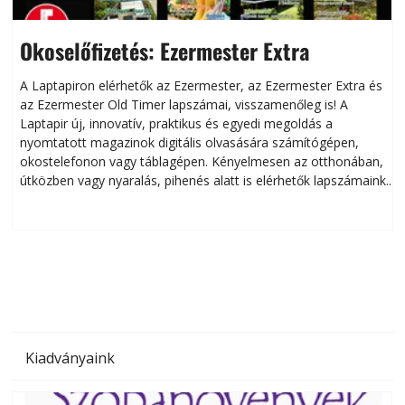
Okoselőfizetés: Ezermester Extra
A Laptapiron elérhetők az Ezermester, az Ezermester Extra és
az Ezermester Old Timer lapszámai, visszamenőleg is! A
Laptapir új, innovatív, praktikus és egyedi megoldás a
L
nyomtatott magazinok digitális olvasására számítógépen,
okostelefonon vagy táblagépen. Kényelmesen az otthonában,
útközben vagy nyaralás, pihenés alatt is elérhetők lapszámaink.
ú
Bárhol, bármikor, akár külföldön élve vagy dolgozva is
B
olvashatók az Ezermester lapszámai. A Laptapir kényelmes
megoldás, mert: – t
Kiadványaink