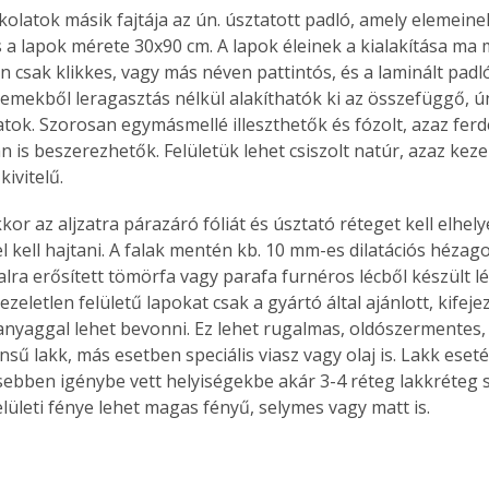
kolatok másik fajtája az ún. úsztatott padló, amely elemeine
. A
 a lapok mérete 30x90 cm. A lapok éleinek a kialakítása ma 
megoldás,
n csak klikkes, vagy más néven pattintós, és a laminált pad
lemekből leragasztás nélkül alakíthatók ki az összefüggő, ún
tok. Szorosan egymásmellé illeszthetők és fózolt, azaz ferd
 is beszerezhetők. Felületük lehet csiszolt natúr, azaz kezel
kivitelű.
or az aljzatra párazáró fóliát és úsztató réteget kell elhelye
fel kell hajtani. A falak mentén kb. 10 mm-es dilatációs hézagot
alra erősített tömörfa vagy parafa furnéros lécből készült lé
kezeletlen felületű lapokat csak a gyártó által ajánlott, kifej
t anyaggal lehet bevonni. Ez lehet rugalmas, oldószermentes,
ű lakk, más esetben speciális viasz vagy olaj is. Lakk eset
sebben igénybe vett helyiségekbe akár 3-4 réteg lakkréteg 
lületi fénye lehet magas fényű, selymes vagy matt is.