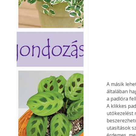
A másik lehet
általában ha
a padlóra fel
A klikkes pa
utókezelést 
beszerezhető
utasítások sze
érdemes, mer