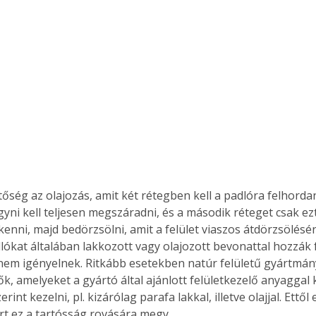
őség az olajozás, amit két rétegben kell a padlóra felhordan
gyni kell teljesen megszáradni, és a második réteget csak ez
kenni, majd bedörzsölni, amit a felület viaszos átdörzsölésén
dlókat általában lakkozott vagy olajozott bevonattal hozzák
nem igényelnek. Ritkább esetekben natúr felületű gyártmány
k, amelyeket a gyártó által ajánlott felületkezelő anyaggal 
rint kezelni, pl. kizárólag parafa lakkal, illetve olajjal. Ettől
t ez a tartósság rovására megy.