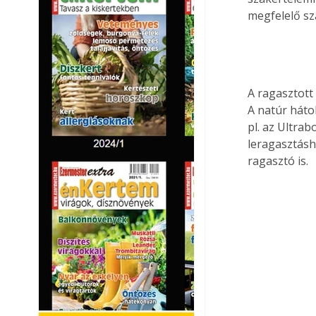
megfelelő sz
A ragasztott
A natúr háto
pl. az Ultrab
leragasztásh
ragasztó is.