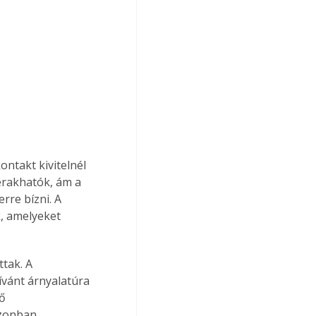
ontakt kivitelnél 
lerakhatók, ám a 
re bízni. A 
, amelyeket 
tak. A 
kívánt árnyalatúra 
ő 
azonban 