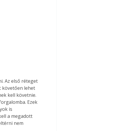
i. Az első réteget 
t követően lehet 
ek kell követnie. 
 forgalomba. Ezek 
ok is 
kell a megadott 
 eltérni nem 