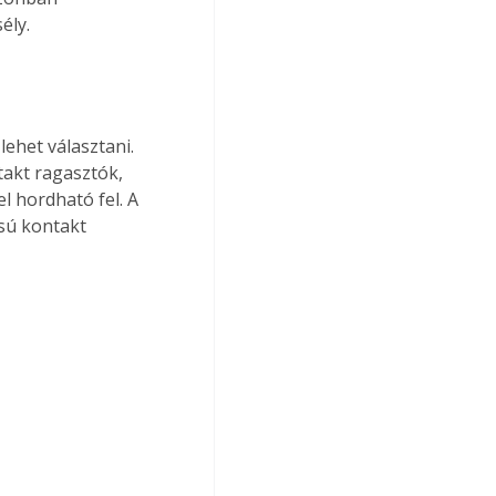
ély.
ehet választani. 
akt ragasztók, 
l hordható fel. A 
sú kontakt 