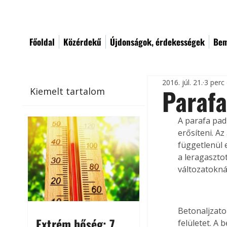
Főoldal
Közérdekű
Újdonságok, érdekességek
Bem
2016. júl. 21.
3 perc
Parafa
Kiemelt tartalom
A parafa pad
erősíteni. A
függetlenül 
a leragasztot
változatokná
Betonaljzato
Extrém hőség: 7
felületet. A 