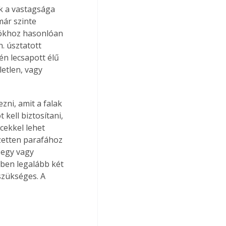
k a vastagsága 
már szinte 
lókhoz hasonlóan 
. úsztatott 
én lecsapott élű 
etlen, vagy 
zni, amit a falak 
 kell biztosítani, 
cekkel lehet 
ezetten parafához 
 egy vagy 
ében legalább két 
szükséges. A 