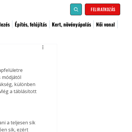
FELIRATKOZÁS
dezés
Építés, felújítás
Kert, növényápolás
Női vonal
pfelületre 
 módjától 
zükség, különben 
Még a táblásított 
i a teljesen sík 
en sík, ezért 