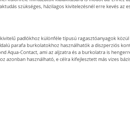
aktudás szükséges, házilagos kivitelezésnél erre kevés az es
 kivitelű padlókhoz különféle típusú ragasztóanyagok közül l
ldalú parafa burkolatokhoz használhatók a diszperziós kont
ond Aqua-Contact, ami az aljzatra és a burkolatra is hengerre
oz azonban használható, e célra kifejlesztett más vizes bázi