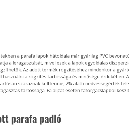
Együtt jobban megéri!
Bővebb információ itt!
k az
Együtt jobban megéri! A
mester
könyvek tetszőleges
er Old
párosítással kedvezményes
tekben a parafa lapok hátoldala már gyárilag PVC bevonatú
áron, 0 Ft postaköltséggel
tja a leragasztását, mivel ezek a lapok egyoldalas diszperzi
ptapir új,
megrendelhetők!
ögzíthetők. Az adott termék rögzítéséhez mindenkor a gyártó 
és egyedi
ll használni a rögzítés tartóssága és minősége érdekében. Az
tt
artósan száraznak kell lennie, 2% alatti nedvességérték fele
lvasására
agasztás tartóssága. Fa aljzat esetén faforgácslapból készít
elefonon
nyelmesen
ben vagy
t is
ott parafa padló
. Bárhol,
ön élve
ashatók az