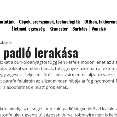
utatjuk
Gépek, szerszámok, technológiák
Otthon, lakberen
Életmód, egészség
Kismester
Barkács
Vonalzó
 olvasás
 padló lerakása
lókat a burkolóanyagtól függően kétféle módon lehet az ala
z aljzatokkal szemben támasztott igények azonban a fektetés
egységesek. Teljesen sík és sima, zsírmentes aljzatra van s
t parafa felületén az aljzat minden hibája át fog nyomódni. 
l is adódhatnak e miatt problémák.
kon mindig szükséges önterülő padlókiegyenlítővel kialakítan
betonfelület ugyanis túlságosan durva, többnyire nem is kellő