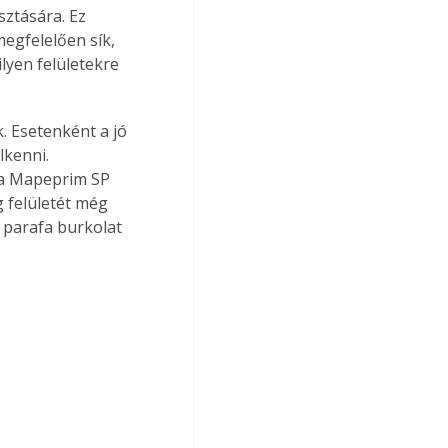
ztására. Ez 
egfelelően sík, 
lyen felületekre 
. Esetenként a jó 
kenni. 
 a Mapeprim SP 
 felületét még 
 parafa burkolat 