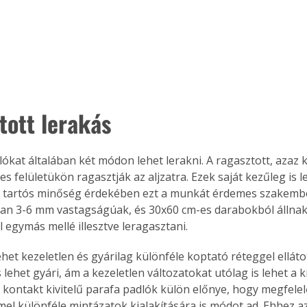
tott lerakás
ókat általában két módon lehet lerakni. A ragasztott, azaz k
jes felületükön ragasztják az aljzatra. Ezek saját kezűleg is 
 tartós minőség érdekében ezt a munkát érdemes szakember
ban 3-6 mm vastagságúak, és 30x60 cm-es darabokból állnak
 egymás mellé illesztve leragasztani.
et kezeletlen és gyárilag különféle koptató réteggel ellátot
 lehet gyári, ám a kezeletlen változatokat utólag is lehet a 
A kontakt kivitelű parafa padlók külön előnye, hogy megfelel
el különféle mintázatok kialakítására is módot ad. Ehhez 