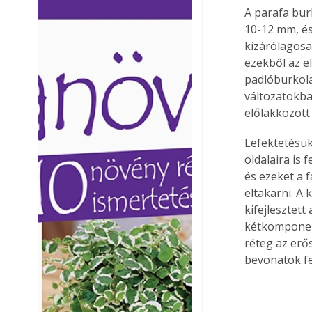
A parafa bur
Ezermester lapszámai. A
Ezermester lapszámai
10-12 mm, és
Laptapir kényelmes megoldás,
Laptapir kényelmes 
mert: – t
mert: – t
kizárólagosa
ezekből az e
padlóburkola
változatokban
előlakkozott 
Lefektetésükk
oldalaira is 
és ezeket a f
eltakarni. A 
kifejlesztet
kétkomponens
réteg az erő
bevonatok fe