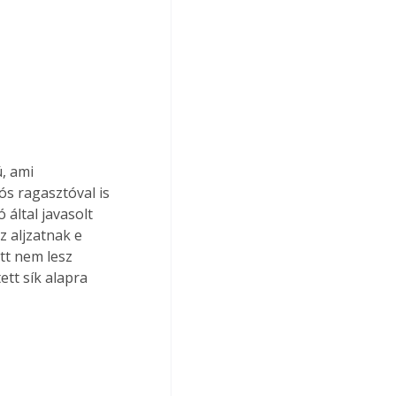
, ami 
ós ragasztóval is 
által javasolt 
 aljzatnak e 
tt nem lesz 
ett sík alapra 