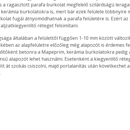
 a ragasztott parafa burkolat megfelelő szilárdságú leragas
 kerámia burkolatokra is, mert bár ezek felülete többnyire m
kolat fugái átnyomódhatnak a parafa felületére is. Ezért az i
aljzatkiegyenlítő réteget felsimítani.
sága általában a felülettől függően 1-10 mm között változik
kében az alapfelületre előzőleg még alapozót is érdemes fel
nlítőként betonra a Mapeprim, kerámia burkolatokra pedig
ű alapozót lehet használni. Esetenként a kiegyenlítő réteg
őtt át szokás csiszolni, majd portalanítás után következhet a
.