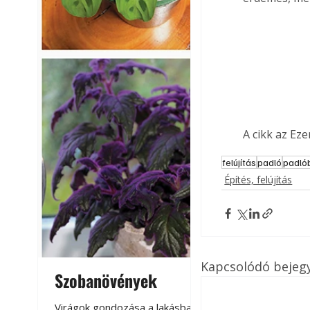
A cikk az Ez
felújítás
padló
padló
Építés, felújítás
Kapcsolódó bejeg
Szobanövények
Virágoskert: k
teraszon, laká
Virágok gondozása a lakásban,