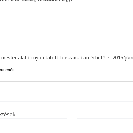
ermester alábbi nyomtatott lapszámában érhető el: 2016/júni
burkolás
yzések
ertben,
Gyógyító növények: a
sban
természet kincsei az