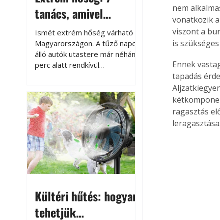
nem alkalmas
tanács, amivel
vonatkozik a
megóvhatjuk
viszont a bur
Ismét extrém hőség várható
autónkat a nyári
is szükséges 
Magyarországon. A tűző napon
álló autók utastere már néhány
károktól
Ennek vastag
perc alatt rendkívül
felmelegszik, és rövid időn belül
tapadás érde
akár a 60-70 °C-ot is
Aljzatkiegye
megközelítheti. Ez nemcsak a
kétkomponens
beszállást teszi kellemetlenné,
ragasztás el
hanem az autó állapotára és a
leragasztása
benne hagyott tárgyakra is
káros hatással lehet. Néhány
egyszerű óvintézkedéssel
azonban jelentősen
csökkenthetjük a hőség káros
hatásait.
Kültéri hűtés: hogyan
tehetjük