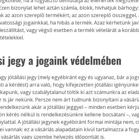
gkötése, ha a fogyasztó bemutatja az ellenérték megfizetés
Ezen bizonylat lehet aztán számla, blokk, hívhatjuk bárhogy: 
nk az azon szereplő termékért, az azon szereplő összeggel,
atossági jogainkkal, ha hibás a termék. Azaz kérhetünk javít
leszállítást, vagy végső esetben a termék vételárát a korá
tételekkel.
ási jegy a jogaink védelmében
gy jótállási jegy (mely egyébiránt egy és ugyanaz, bár a jogs
ti a kérdést) arra való, hogy kifejezetten jótállási igényünke
 kapunk, vagy szabálytalanul töltik ki azt számunkra az eladá
r is jár nekünk. Persze nem árt tudnunk bizonyítani a vásárl
 rendelkezünk akár a jótállási jeggyel – minden esetben kérj
lön kérés nélkül is rendelkezésünkre kellene bocsátani –, vag
ylattal. A jótállási jegynek egyébiránt formai mintája nem, c
i vannak: ez a vásárlás alapadatain kívül tartalmazza a fogy
a vásárlás vagy üzembe helyezés időpontját is.