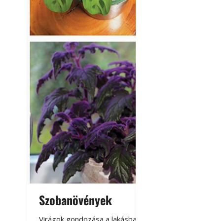
Szobanövények
Virágoskert: k
teraszon, laká
Virágok gondozása a lakásban,