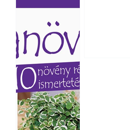
Ezermester lapszámai. A
Ezermester lapszámai
Laptapir kényelmes megoldás,
Laptapir kényelmes 
mert: – t
mert: – t
Extrém hőség: 7 
autónkat a nyári 