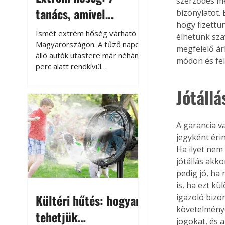
szerződés me
tanács, amivel
bizonylatot. 
hogy fizettü
megóvhatjuk
Ismét extrém hőség várható
élhetünk szav
autónkat a nyári
Magyarországon. A tűző napon
megfelelő ár
álló autók utastere már néhány
károktól
módon és fel
perc alatt rendkívül
felmelegszik, és rövid időn belül
akár a 60-70 °C-ot is
Jótáll
megközelítheti. Ez nemcsak a
beszállást teszi kellemetlenné,
hanem az autó állapotára és a
A garancia va
benne hagyott tárgyakra is
jegyként érin
káros hatással lehet. Néhány
Ha ilyet nem
egyszerű óvintézkedéssel
jótállás akko
azonban jelentősen
pedig jó, ha
csökkenthetjük a hőség káros
is, ha ezt kü
hatásait.
Kültéri hűtés: hogyan
igazoló bizon
követelménye
tehetjük
jogokat, és 