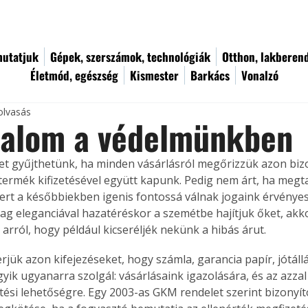
utatjuk
Gépek, szerszámok, technológiák
Otthon, lakberen
Életmód, egészség
Kismester
Barkács
Vonalzó
olvasás
halom a védelmünkben
t gyűjthetünk, ha minden vásárlásról megőrizzük azon bizo
termék kifizetésével együtt kapunk. Pedig nem árt, ha megta
ert a későbbiekben igenis fontossá válnak jogaink érvényesí
ag eleganciával hazatéréskor a szemétbe hajítjuk őket, akko
rról, hogy például kicseréljék nekünk a hibás árut.
jük azon kifejezéseket, hogy számla, garancia papír, jótállás
yik ugyanarra szolgál: vásárlásaink igazolására, és az azzal
tési lehetőségre. Egy 2003-as GKM rendelet szerint bizonyíto