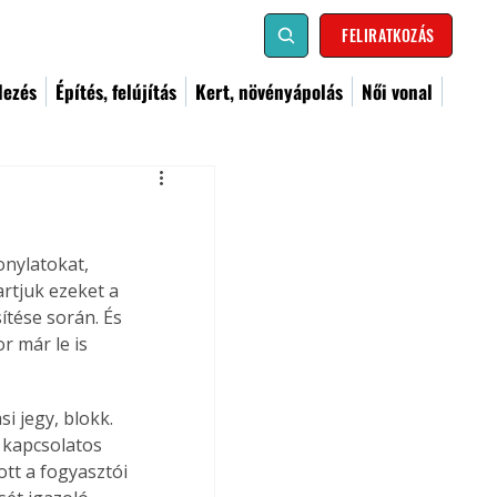
FELIRATKOZÁS
dezés
Építés, felújítás
Kert, növényápolás
Női vonal
nylatokat, 
rtjuk ezeket a 
tése során. És 
r már le is 
i jegy, blokk. 
 kapcsolatos 
tt a fogyasztói 