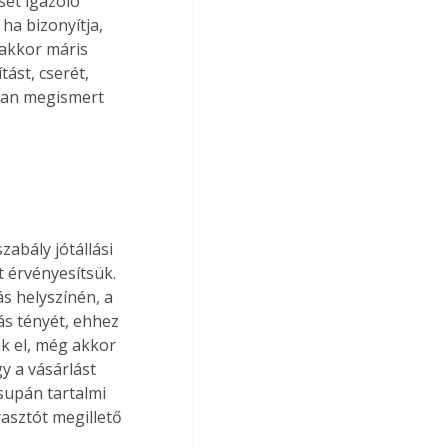
ét igazoló 
ha bizonyítja, 
 akkor máris 
ást, cserét, 
bban megismert 
zabály jótállási 
t érvényesítsük. 
s helyszínén, a 
ás tényét, ehhez 
ük el, még akkor 
y a vásárlást 
supán tartalmi 
asztót megillető 