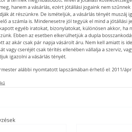
kor a termék meghibásodott. Mivel a jótállási kötelezettséget
 meg, hanem a vásárlás, ezért jótállási jogaink nem szűnne
dják át részünkre. De ismételjük, a vásárlás tényét muszáj i
lő a számla is. Mindenesetre jól tegyük el mind a jótállási j
kapott egyéb iratokat, bizonylatokat, különösen akkor, ha 
zünk. Ebben az esetben elkerülhetjük a dupla bosszankodás
tt az akár csak pár napja vásárolt áru. Nem kell amiatt is id
át vagy cseréjét csak térítés ellenében vállalja a szerviz, vag
juk igazolni a vásárlás tényét.
ermester alábbi nyomtatott lapszámában érhető el: 2011/ápri
ekű
yzések