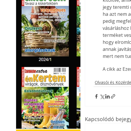
kitöltve, ami
jegy teremti
ha azt nem a
pedig megfele
vásárláshoz 
terméket ves
hogy elromlo
annak javítás
mert nem tud
A cikk az Ez
Olvasói és Közérd
Kapcsolódó bejeg