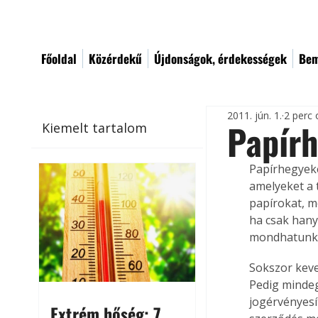
Főoldal
Közérdekű
Újdonságok, érdekességek
Bem
2011. jún. 1.
2 perc 
Papír
Kiemelt tartalom
Papírhegyeke
amelyeket a 
papírokat, m
ha csak hany
mondhatunk a
Sokszor kever
Pedig mindeg
jogérvényesí
Extrém hőség: 7