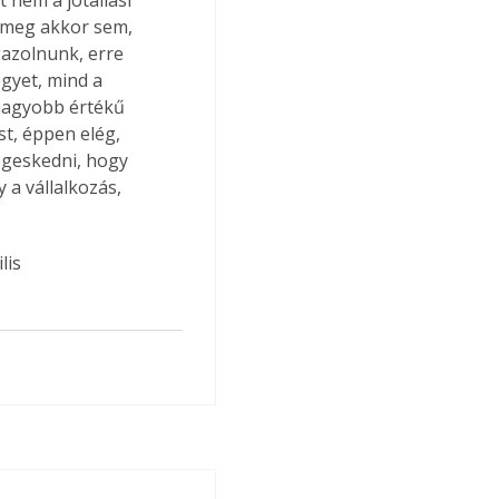
 nem a jótállási 
k meg akkor sem, 
gazolnunk, erre 
egyet, mind a 
nagyobb értékű 
t, éppen elég, 
egeskedni, hogy 
y a vállalkozás, 
lis