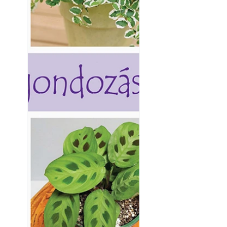
Napégés kezelése 
nap ért?