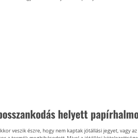
bosszankodás helyett papírhalm
kor veszik észre, hogy nem kaptak jótállási jegyet, vagy az 