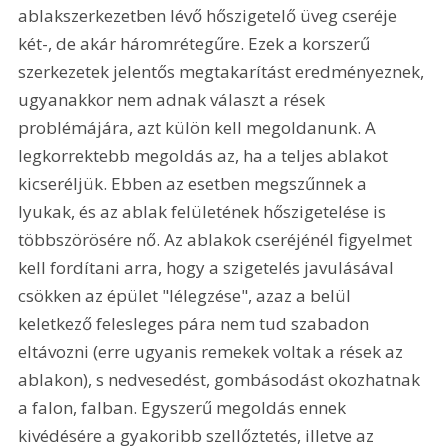
ablakszerkezetben lévő hőszigetelő üveg cseréje 
két-, de akár háromrétegűre. Ezek a korszerű 
szerkezetek jelentős megtakarítást eredményeznek, 
ugyanakkor nem adnak választ a rések 
problémájára, azt külön kell megoldanunk. A 
legkorrektebb megoldás az, ha a teljes ablakot 
kicseréljük. Ebben az esetben megszűnnek a 
lyukak, és az ablak felületének hőszigetelése is 
többszörösére nő. Az ablakok cseréjénél figyelmet 
kell fordítani arra, hogy a szigetelés javulásával 
csökken az épület "lélegzése", azaz a belül 
keletkező felesleges pára nem tud szabadon 
eltávozni (erre ugyanis remekek voltak a rések az 
ablakon), s nedvesedést, gombásodást okozhatnak 
a falon, falban. Egyszerű megoldás ennek 
kivédésére a gyakoribb szellőztetés, illetve az 