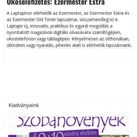
Okoselőfizetés: Ezermester Extra
A Laptapiron elérhetők az Ezermester, az Ezermester Extra és
az Ezermester Old Timer lapszámai, visszamenőleg is! A
Laptapir új, innovatív, praktikus és egyedi megoldás a
L
nyomtatott magazinok digitális olvasására számítógépen,
okostelefonon vagy táblagépen. Kényelmesen az otthonában,
útközben vagy nyaralás, pihenés alatt is elérhetők lapszámaink.
ú
Bárhol, bármikor, akár külföldön élve vagy dolgozva is
B
olvashatók az Ezermester lapszámai. A Laptapir kényelmes
megoldás, mert: – t
Kiadványaink