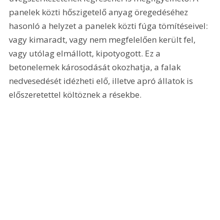
panelek közti hőszigetelő anyag öregedéséhez 
hasonló a helyzet a panelek közti fúga tömítéseivel: 
vagy kimaradt, vagy nem megfelelően került fel, 
vagy utólag elmállott, kipotyogott. Ez a 
betonelemek károsodását okozhatja, a falak 
nedvesedését idézheti elő, illetve apró állatok is 
előszeretettel költöznek a résekbe.