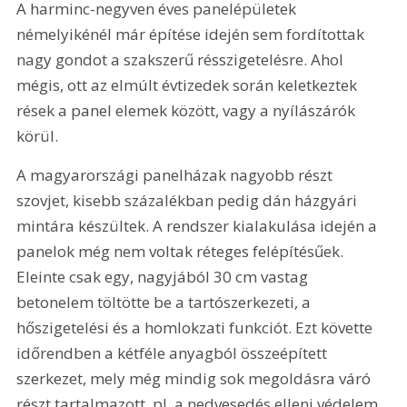
A harminc-negyven éves panelépületek 
némelyikénél már építése idején sem fordítottak 
nagy gondot a szakszerű résszigetelésre. Ahol 
mégis, ott az elmúlt évtizedek során keletkeztek 
rések a panel elemek között, vagy a nyílászárók 
körül. 
A magyarországi panelházak nagyobb részt 
szovjet, kisebb százalékban pedig dán házgyári 
mintára készültek. A rendszer kialakulása idején a 
panelok még nem voltak réteges felépítésűek. 
Eleinte csak egy, nagyjából 30 cm vastag 
betonelem töltötte be a tartószerkezeti, a 
hőszigetelési és a homlokzati funkciót. Ezt követte 
időrendben a kétféle anyagból összeépített 
szerkezet, mely még mindig sok megoldásra váró 
részt tartalmazott, pl. a nedvesedés elleni védelem, 