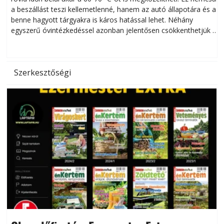
a beszállást teszi kellemetlenné, hanem az autó állapotára és a
benne hagyott tárgyakra is káros hatással lehet. Néhány
egyszerű óvintézkedéssel azonban jelentősen csökkenthetjük a
hőség káros hatásait.
l
Szerkesztőségi