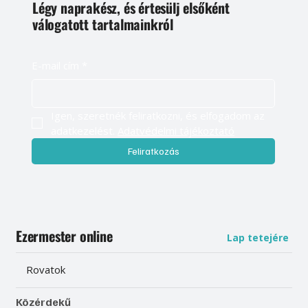
Légy naprakész, és értesülj elsőként
válogatott tartalmainkról
E-mail cím
*
Igen, szeretnék feliratkozni, és elfogadom az 
adatkezelést. 
Adatvédelmi tájékoztató
Feliratkozás
Ezermester online
Lap tetejére
Rovatok
Közérdekű