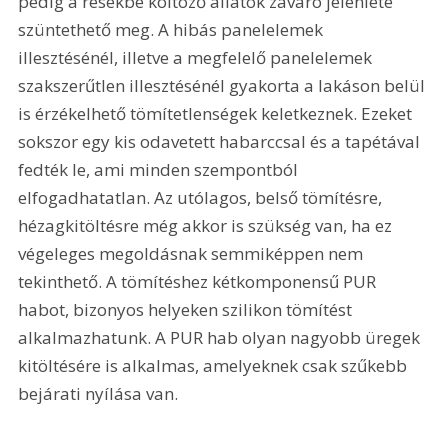
pedig a résekbe költöző állatok zavaró jelenléte 
szüntethető meg. A hibás panelelemek 
illesztésénél, illetve a megfelelő panelelemek 
szakszerűtlen illesztésénél gyakorta a lakáson belül 
is érzékelhető tömítetlenségek keletkeznek. Ezeket 
sokszor egy kis odavetett habarccsal és a tapétával 
fedték le, ami minden szempontból 
elfogadhatatlan. Az utólagos, belső tömítésre, 
hézagkitöltésre még akkor is szükség van, ha ez 
végeleges megoldásnak semmiképpen nem 
tekinthető. A tömítéshez kétkomponensű PUR 
habot, bizonyos helyeken szilikon tömítést 
alkalmazhatunk. A PUR hab olyan nagyobb üregek 
kitöltésére is alkalmas, amelyeknek csak szűkebb 
bejárati nyílása van.