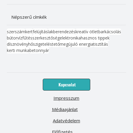
Népszerű címkék
szerszám
kert
felújítás
lakberendezés
kreatív ötlet
barkácsolás
bútor
víz
fűtés
szerkesztőség
elektronika
hasznos tippek
dísznövény
hőszigetelés
tető
megújuló energia
tisztítás
kerti munka
beton
nyár
Kapcsolat
Impresszum
Médiaajánlat
Adatvédelem
Előfizetés