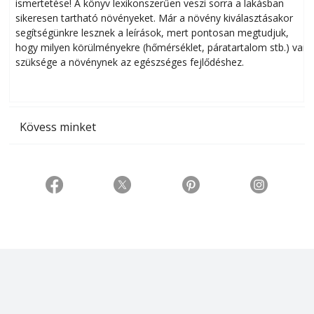
ismertetése! A könyv lexikonszerűen veszi sorra a lakásban
s
sikeresen tart­ha­tó növényeket. Már a növény kiválasztásakor
h
segítségünkre lesznek a leírások, mert pontosan megtudjuk,
k
hogy milyen körülményekre (hőmérséklet, páratartalom stb.) van
szüksége a növénynek az egészséges fejlődéshez.
t
Kövess minket