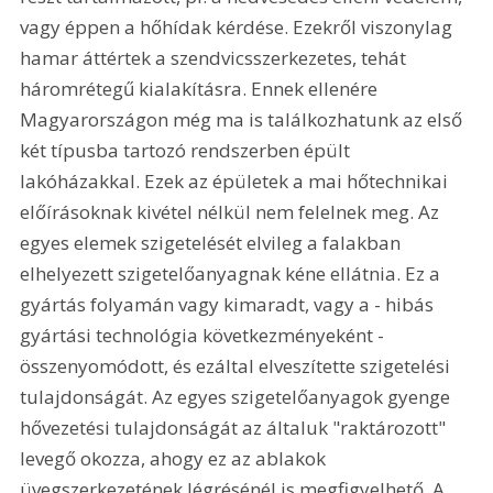
vagy éppen a hőhídak kérdése. Ezekről viszonylag 
hamar áttértek a szendvicsszerkezetes, tehát 
háromrétegű kialakításra. Ennek ellenére 
Magyarországon még ma is találkozhatunk az első 
két típusba tartozó rendszerben épült 
lakóházakkal. Ezek az épületek a mai hőtechnikai 
előírásoknak kivétel nélkül nem felelnek meg. Az 
egyes elemek szigetelését elvileg a falakban 
elhelyezett szigetelőanyagnak kéne ellátnia. Ez a 
gyártás folyamán vagy kimaradt, vagy a - hibás 
gyártási technológia következményeként - 
összenyomódott, és ezáltal elveszítette szigetelési 
tulajdonságát. Az egyes szigetelőanyagok gyenge 
hővezetési tulajdonságát az általuk "raktározott" 
levegő okozza, ahogy ez az ablakok 
üvegszerkezetének légrésénél is megfigyelhető. A 