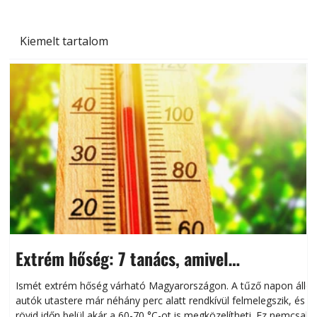
Kiemelt tartalom
Extrém hőség: 7 tanács, amivel
megóvhatjuk autónkat a nyári károktól
Ismét extrém hőség várható Magyarországon. A tűző napon álló
autók utastere már néhány perc alatt rendkívül felmelegszik, és
rövid időn belül akár a 60-70 °C-ot is megközelítheti. Ez nemcsak
n