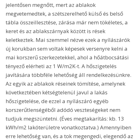
jelentősen megnőtt, mert az ablakok 
megvetemedtek, a szétszerelhető külső és belső 
tábla összeillesztése, zárása már nem tökéletes, a 
keret és az ablakszárnyak között is rések 
keletkeztek. Mai szemmel nézve ezek a nyílászárók 
új korukban sem voltak képesek versenyre kelni a 
mai korszerű szerkezetekkel, ahol a hőátbocsátási 
tényező elérheti az 1 W/m2K-t. A hőszigetelés 
javítására többféle lehetőség áll rendelkezésünkre. 
Az egyik az ablakok réseinek tömítése, amelynek 
következtében kétségtelenül javul a lakás 
hőszigetelése, de ezzel a nyílászáró egyéb 
korszerűtlenségéből adódó veszteségeket nem 
tudjuk megszüntetni. (Éves megtakarítás: kb. 13 
kWh/m2 lakóterületre vonatkoztatva.) Amennyiben 
erre lehetőség van, és a tok megengedi, elegendő az 