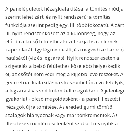
A panelépületek hézagkialakítása, a tömítés módja 
szerint lehet zárt, és nyílt rendszerű; a tömítés 
funkciója szerint pedig egy, ill. többfokozatú. A zárt 
ill. nyílt rendszer között az a különbség, hogy az 
előbbi a külső felülethez közel zárja le az elemek 
kapcsolatát, így légmentesíti, és megvédi azt az eső 
hatásától (víz és légzárás). Nyílt rendszer esetén a 
szigetelés a belső felülethez közelebb helyezkedik 
el, az esőtől nem védi meg a kijjebb lévő részeket. A 
geometriai kialakításnak köszönhetőn a víz lefolyik, 
a légzárást viszont külön kell megoldani. A jelenlegi 
gyakorlat - olcsó megoldásként - a panel illesztési 
hézagok újra tömítése. Az eredeti gumi tömítő 
szalagok hiányoznak vagy már tönkrementek. Az 
illesztések mentén esetenként szabad rés nyílik a 