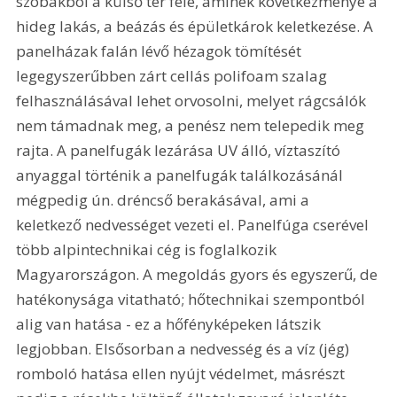
szobákból a külső tér felé, aminek következménye a 
hideg lakás, a beázás és épületkárok keletkezése. A 
panelházak falán lévő hézagok tömítését 
legegyszerűbben zárt cellás polifoam szalag 
felhasználásával lehet orvosolni, melyet rágcsálók 
nem támadnak meg, a penész nem telepedik meg 
rajta. A panelfugák lezárása UV álló, víztaszító 
anyaggal történik a panelfugák találkozásánál 
mégpedig ún. dréncső berakásával, ami a 
keletkező nedvességet vezeti el. Panelfúga cserével 
több alpintechnikai cég is foglalkozik 
Magyarországon. A megoldás gyors és egyszerű, de 
hatékonysága vitatható; hőtechnikai szempontból 
alig van hatása - ez a hőfényképeken látszik 
legjobban. Elsősorban a nedvesség és a víz (jég) 
romboló hatása ellen nyújt védelmet, másrészt 