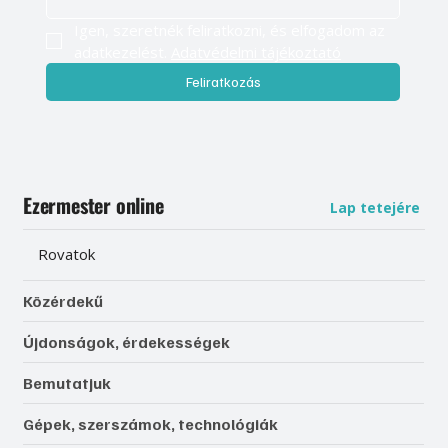
Igen, szeretnék feliratkozni, és elfogadom az 
adatkezelést. 
Adatvédelmi tájékoztató
Feliratkozás
Ezermester online
Lap tetejére
Rovatok
Közérdekű
Újdonságok, érdekességek
Bemutatjuk
Gépek, szerszámok, technológiák