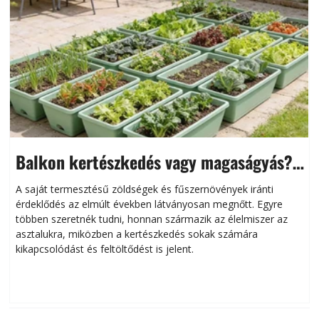
Balkon kertészkedés vagy magaságyás?
Helytakarékos kertészkedés
A saját termesztésű zöldségek és fűszernövények iránti
érdeklődés az elmúlt években látványosan megnőtt. Egyre
többen szeretnék tudni, honnan származik az élelmiszer az
l
asztalukra, miközben a kertészkedés sokak számára
kikapcsolódást és feltöltődést is jelent.
é
d