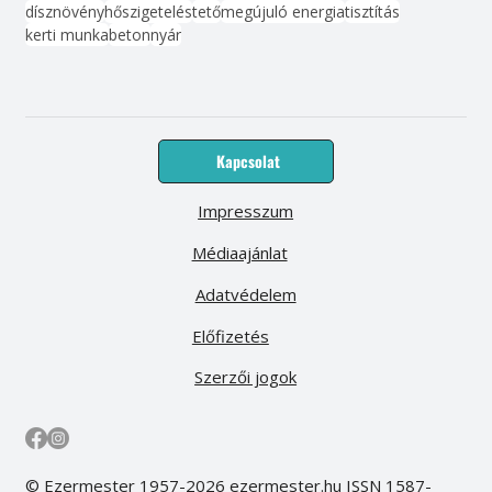
dísznövény
hőszigetelés
tető
megújuló energia
tisztítás
kerti munka
beton
nyár
Kapcsolat
Impresszum
Médiaajánlat
Adatvédelem
Előfizetés
Szerzői jogok
© Ezermester 1957-2026 ezermester.hu ISSN 1587-