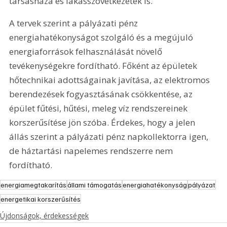
társasháza és lakásszövetkezetek is. 
A tervek szerint a pályázati pénz 
energiahatékonyságot szolgáló és a megújuló 
energiaforrások felhasználását növelő 
tevékenységekre fordítható. Főként az épületek 
hőtechnikai adottságainak javítása, az elektromos 
berendezések fogyasztásának csökkentése, az 
épület fűtési, hűtési, meleg víz rendszereinek 
korszerűsítése jön szóba. Érdekes, hogy a jelen 
állás szerint a pályázati pénz napkollektorra igen, 
de háztartási napelemes rendszerre nem 
fordítható. 
energiamegtakarítás
állami támogatás
energiahatékonyság
pályázat
energetikai korszerűsítés
Újdonságok, érdekességek