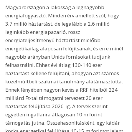
Magyarországon a lakosság a legnagyobb 
energiafogyasztó. Minden érv amellett szól, hogy 
3,7 millió háztartást, de legalább a 2,6 millió 
leginkább energiapazarló, rossz 
energiateljesítményű háztartást mielőbb 
energetikailag alaposan felújítsanak, és erre minél 
nagyobb arányban Uniós forrásokat tudjunk 
felhasználni. Ehhez évi átlag 130-140 ezer 
háztartást kellene felújítani, ahogyan azt számos 
közelmúltbeli szakmai tanulmány alátámasztotta. 
Ennek fényében nagyon kevés a RRF hitelből 224 
milliárd Ft-tal támogatni tervezett 20 ezer 
háztartás felújítása 2026-ig. A tervek szerint 
egyetlen ingatlanra átlagosan 10 m forint 
támogatás jutna. Összehasonlításként, egy kádár 
kocka energetikai felújítása 10-15 m forintot jelent.