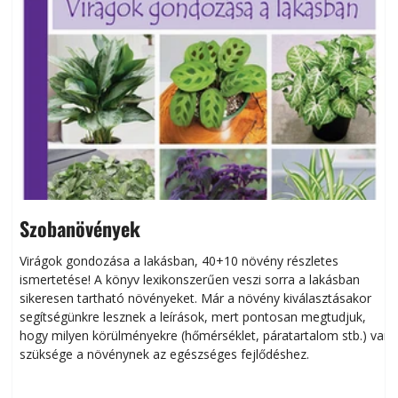
Szobanövények
Virágok gondozása a lakásban, 40+10 növény részletes
ismertetése! A könyv lexikonszerűen veszi sorra a lakásban
s
sikeresen tart­ha­tó növényeket. Már a növény kiválasztásakor
h
segítségünkre lesznek a leírások, mert pontosan megtudjuk,
k
hogy milyen körülményekre (hőmérséklet, páratartalom stb.) van
szüksége a növénynek az egészséges fejlődéshez.
t