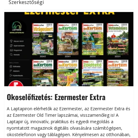
Szerkesztőségi
Okoselőfizetés: Ezermester Extra
A Laptapiron elérhetők az Ezermester, az Ezermester Extra és
az Ezermester Old Timer lapszámai, visszamenőleg is! A
Laptapir új, innovatív, praktikus és egyedi megoldás a
L
nyomtatott magazinok digitális olvasására számítógépen,
okostelefonon vagy táblagépen. Kényelmesen az otthonában,