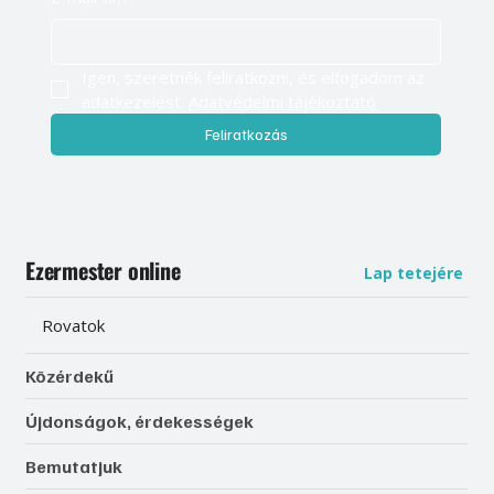
Igen, szeretnék feliratkozni, és elfogadom az 
adatkezelést. 
Adatvédelmi tájékoztató
Feliratkozás
Ezermester online
Lap tetejére
Rovatok
Közérdekű
Újdonságok, érdekességek
Bemutatjuk