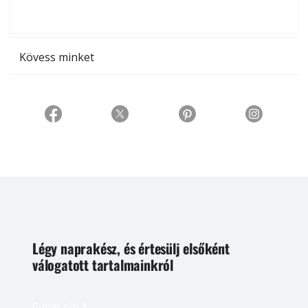
t
Kövess minket
Légy naprakész, és értesülj elsőként
válogatott tartalmainkról
E-mail cím
*