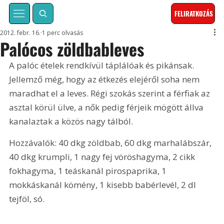
FELIRATKOZÁS
2012. febr. 16.
1 perc olvasás
Palócos zöldbableves
A palóc ételek rendkívül táplálóak és pikánsak. 
Jellemző még, hogy az étkezés elejéről soha nem 
maradhat el a leves. Régi szokás szerint a férfiak az 
asztal körül ülve, a nők pedig férjeik mögött állva 
kanalaztak a közös nagy tálból.
Hozzávalók: 40 dkg zöldbab, 60 dkg marhalábszár, 
40 dkg krumpli, 1 nagy fej vöröshagyma, 2 cikk 
fokhagyma, 1 teáskanál pirospaprika, 1 
mokkáskanál kömény, 1 kisebb babérlevél, 2 dl 
tejföl, só.