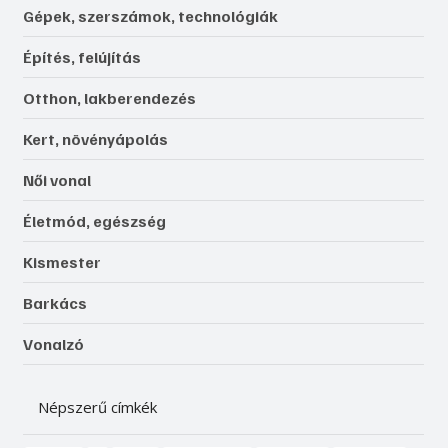
Gépek, szerszámok, technológiák
Építés, felújítás
Otthon, lakberendezés
Kert, növényápolás
Női vonal
Életmód, egészség
Kismester
Barkács
Vonalzó
Népszerű címkék