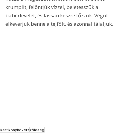
krumplit, felöntjük vízzel, beletesszük a 
babérlevelet, és lassan készre főzzük. Végül 
elkeverjük benne a tejfölt, és azonnal tálaljuk. 
kert
konyhakert
zöldség