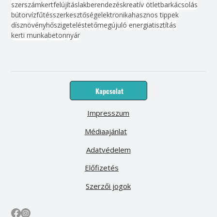
szerszám
kert
felújítás
lakberendezés
kreatív ötlet
barkácsolás
bútor
víz
fűtés
szerkesztőség
elektronika
hasznos tippek
dísznövény
hőszigetelés
tető
megújuló energia
tisztítás
kerti munka
beton
nyár
Kapcsolat
Impresszum
Médiaajánlat
Adatvédelem
Előfizetés
Szerzői jogok