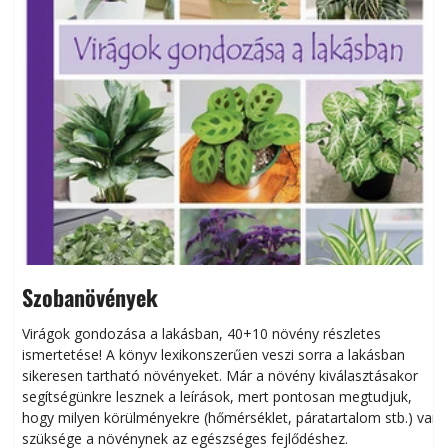
Szobanövények
Virágok gondozása a lakásban, 40+10 növény részletes
ismertetése! A könyv lexikonszerűen veszi sorra a lakásban
s
sikeresen tart­ha­tó növényeket. Már a növény kiválasztásakor
h
segítségünkre lesznek a leírások, mert pontosan megtudjuk,
k
hogy milyen körülményekre (hőmérséklet, páratartalom stb.) van
szüksége a növénynek az egészséges fejlődéshez.