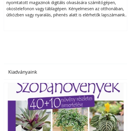
nyomtatott magazinok digitális olvasására számítógépen,
okostelefonon vagy táblagépen. Kényelmesen az otthonában,
útközben vagy nyaralás, pihenés alatt is elérhetők lapszámaink.
ú
Bárhol, bármikor, akár külföldön élve vagy dolgozva is
B
olvashatók az Ezermester lapszámai. A Laptapir kényelmes
megoldás, mert: – t
Kiadványaink