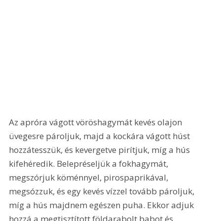
Az apróra vágott vöröshagymát kevés olajon 
üvegesre pároljuk, majd a kockára vágott húst 
hozzátesszük, és kevergetve pirítjuk, míg a hús 
kifehéredik. Belepréseljük a fokhagymát, 
megszórjuk köménnyel, pirospaprikával, 
megsózzuk, és egy kevés vízzel tovább pároljuk, 
míg a hús majdnem egészen puha. Ekkor adjuk 
hozzá a megtisztított földarabolt babot és 