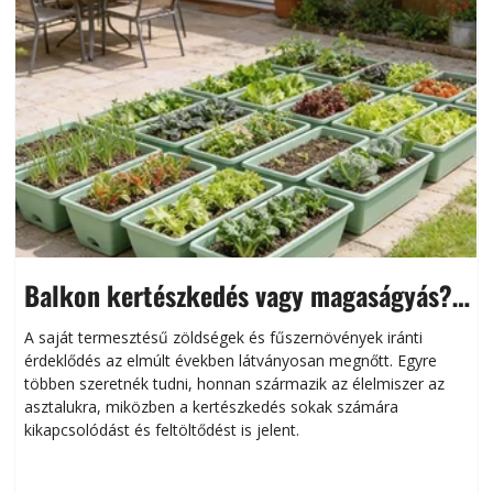
Balkon kertészkedés vagy magaságyás?
Helytakarékos kertészkedés
A saját termesztésű zöldségek és fűszernövények iránti
érdeklődés az elmúlt években látványosan megnőtt. Egyre
többen szeretnék tudni, honnan származik az élelmiszer az
l
asztalukra, miközben a kertészkedés sokak számára
kikapcsolódást és feltöltődést is jelent.
é
d