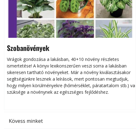
Szobanövények
Virágok gondozása a lakásban, 40+10 növény részletes
ismertetése! A könyv lexikonszerűen veszi sorra a lakásban
s
sikeresen tart­ha­tó növényeket. Már a növény kiválasztásakor
h
segítségünkre lesznek a leírások, mert pontosan megtudjuk,
k
hogy milyen körülményekre (hőmérséklet, páratartalom stb.) van
szüksége a növénynek az egészséges fejlődéshez.
t
Kövess minket