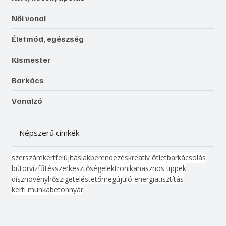
Női vonal
Életmód, egészség
Kismester
Barkács
Vonalzó
Népszerű címkék
szerszám
kert
felújítás
lakberendezés
kreatív ötlet
barkácsolás
bútor
víz
fűtés
szerkesztőség
elektronika
hasznos tippek
dísznövény
hőszigetelés
tető
megújuló energia
tisztítás
kerti munka
beton
nyár