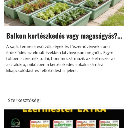
Balkon kertészkedés vagy magaságyás?
Helytakarékos kertészkedés
A saját termesztésű zöldségek és fűszernövények iránti
érdeklődés az elmúlt években látványosan megnőtt. Egyre
többen szeretnék tudni, honnan származik az élelmiszer az
l
asztalukra, miközben a kertészkedés sokak számára
kikapcsolódást és feltöltődést is jelent.
é
d
Szerkesztőségi