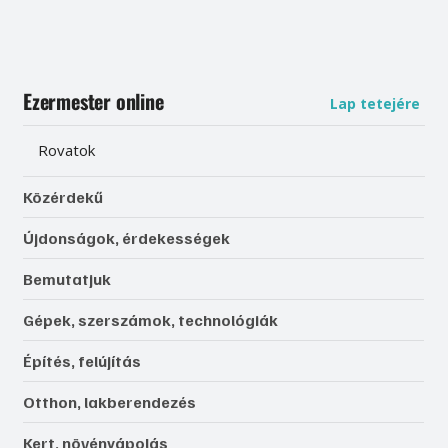
Ezermester online
Lap tetejére
Rovatok
Közérdekű
Újdonságok, érdekességek
Bemutatjuk
Gépek, szerszámok, technológiák
Építés, felújítás
Otthon, lakberendezés
Kert, növényápolás