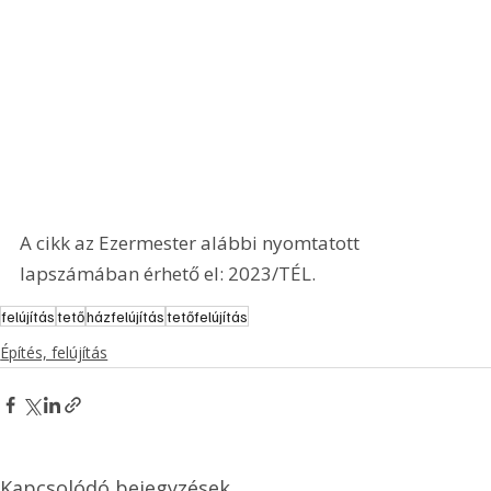
A cikk az Ezermester alábbi nyomtatott 
lapszámában érhető el: 2023/TÉL.
felújítás
tető
házfelújítás
tetőfelújítás
Építés, felújítás
Kapcsolódó bejegyzések