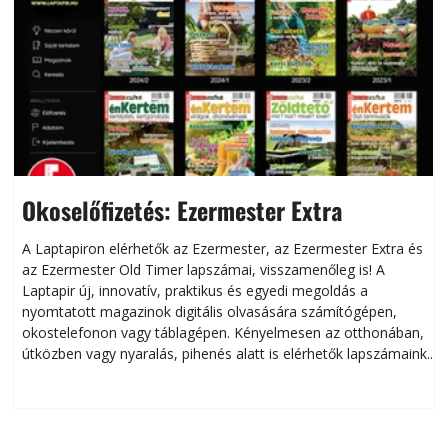
Okoselőfizetés: Ezermester Extra
A Laptapiron elérhetők az Ezermester, az Ezermester Extra és
az Ezermester Old Timer lapszámai, visszamenőleg is! A
Laptapir új, innovatív, praktikus és egyedi megoldás a
L
nyomtatott magazinok digitális olvasására számítógépen,
okostelefonon vagy táblagépen. Kényelmesen az otthonában,
útközben vagy nyaralás, pihenés alatt is elérhetők lapszámaink.
ú
Bárhol, bármikor, akár külföldön élve vagy dolgozva is
B
olvashatók az Ezermester lapszámai. A Laptapir kényelmes
megoldás, mert: – t