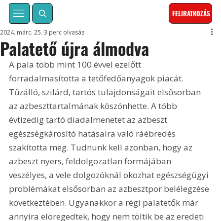
FELIRATKOZÁS
2024. márc. 25.
3 perc olvasás
Palatető újra álmodva
A pala több mint 100 évvel ezelőtt 
forradalmasította a tetőfedőanyagok piacát. 
Tűzálló, szilárd, tartós tulajdonságait elsősorban 
az azbeszttartalmának köszönhette. A több 
évtizedig tartó diadalmenetet az azbeszt 
egészségkárosító hatásaira való ráébredés 
szakította meg. Tudnunk kell azonban, hogy az 
azbeszt nyers, feldolgozatlan formájában 
veszélyes, a vele dolgozóknál okozhat egészségügyi 
problémákat elsősorban az azbesztpor belélegzése 
következtében. Ugyanakkor a régi palatetők már 
annyira elöregedtek, hogy nem töltik be az eredeti 