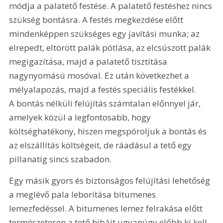
módja a palatető festése. A palatető festéshez nincs 
szükség bontásra. A festés megkezdése előtt 
mindenképpen szükséges egy javítási munka; az 
elrepedt, eltörött palák pótlása, az elcsúszott palák 
megigazítása, majd a palatető tisztítása 
nagynyomású mosóval. Ez után következhet a 
mélyalapozás, majd a festés speciális festékkel. 
A bontás nélküli felújítás számtalan előnnyel jár, 
amelyek közül a legfontosabb, hogy 
költséghatékony, hiszen megspóroljuk a bontás és 
az elszállítás költségeit, de ráadásul a tető egy 
pillanatig sincs szabadon.
Egy másik gyors és biztonságos felújítási lehetőség 
a meglévő pala leborítása bitumenes 
lemezfedéssel. A bitumenes lemez felrakása előtt 
természetesen a tető hibáit ugyanúgy előbb ki kell 