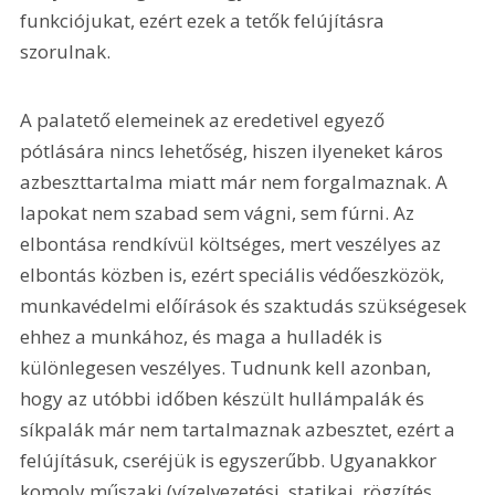
funkciójukat, ezért ezek a tetők felújításra 
szorulnak.
A palatető elemeinek az eredetivel egyező 
pótlására nincs lehetőség, hiszen ilyeneket káros 
azbeszttartalma miatt már nem forgalmaznak. A 
lapokat nem szabad sem vágni, sem fúrni. Az 
elbontása rendkívül költséges, mert veszélyes az 
elbontás közben is, ezért speciális védőeszközök, 
munkavédelmi előírások és szaktudás szükségesek 
ehhez a munkához, és maga a hulladék is 
különlegesen veszélyes. Tudnunk kell azonban, 
hogy az utóbbi időben készült hullámpalák és 
síkpalák már nem tartalmaznak azbesztet, ezért a 
felújításuk, cseréjük is egyszerűbb. Ugyanakkor 
komoly műszaki (vízelvezetési, statikai, rögzítés 