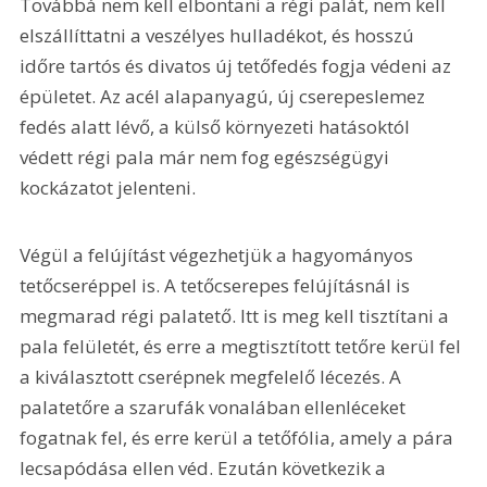
Továbbá nem kell elbontani a régi palát, nem kell 
elszállíttatni a veszélyes hulladékot, és hosszú 
időre tartós és divatos új tetőfedés fogja védeni az 
épületet. Az acél alapanyagú, új cserepeslemez 
fedés alatt lévő, a külső környezeti hatásoktól 
védett régi pala már nem fog egészségügyi 
kockázatot jelenteni.
Végül a felújítást végezhetjük a hagyományos 
tetőcseréppel is. A tetőcserepes felújításnál is 
megmarad régi palatető. Itt is meg kell tisztítani a 
pala felületét, és erre a megtisztított tetőre kerül fel 
a kiválasztott cserépnek megfelelő lécezés. A 
palatetőre a szarufák vonalában ellenléceket 
fogatnak fel, és erre kerül a tetőfólia, amely a pára 
lecsapódása ellen véd. Ezután következik a 