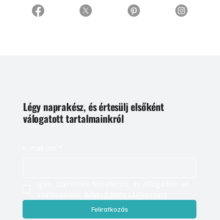
Légy naprakész, és értesülj elsőként
válogatott tartalmainkról
E-mail cím
*
Igen, szeretnék feliratkozni, és elfogadom az 
adatkezelést. 
Adatvédelmi tájékoztató
Feliratkozás