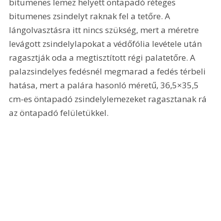
bitumenes lemez helyett öntapadó réteges 
bitumenes zsindelyt raknak fel a tetőre. A 
lángolvasztásra itt nincs szükség, mert a méretre 
levágott zsindelylapokat a védőfólia levétele után 
ragasztják oda a megtisztított régi palatetőre. A 
palazsindelyes fedésnél megmarad a fedés térbeli 
hatása, mert a palára hasonló méretű, 36,5×35,5 
cm-es öntapadó zsindelylemezeket ragasztanak rá 
az öntapadó felületükkel.