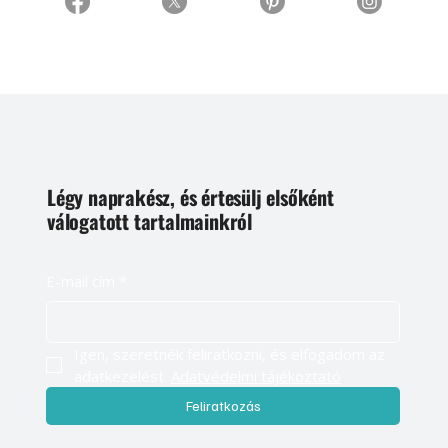
Légy naprakész, és értesülj elsőként
válogatott tartalmainkról
E-mail cím
*
Igen, szeretnék feliratkozni, és elfogadom az 
adatkezelést. 
Adatvédelmi tájékoztató
Feliratkozás