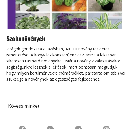
Szobanövények
Virágok gondozása a lakásban, 40+10 növény részletes
ismertetése! A könyv lexikonszerűen veszi sorra a lakásban
s
sikeresen tart­ha­tó növényeket. Már a növény kiválasztásakor
h
segítségünkre lesznek a leírások, mert pontosan megtudjuk,
k
hogy milyen körülményekre (hőmérséklet, páratartalom stb.) van
szüksége a növénynek az egészséges fejlődéshez.
t
Kövess minket