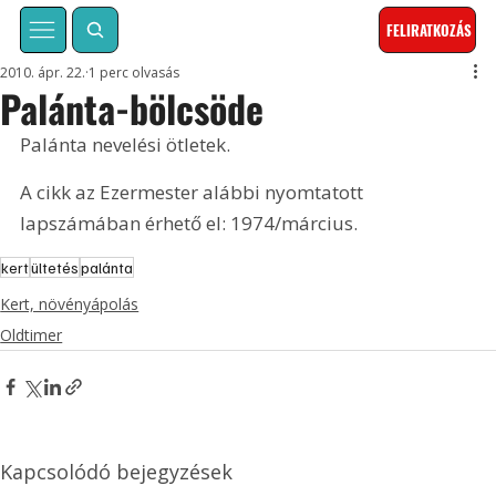
FELIRATKOZÁS
2010. ápr. 22.
1 perc olvasás
Palánta-bölcsöde
Palánta nevelési ötletek. 
A cikk az Ezermester alábbi nyomtatott 
lapszámában érhető el: 1974/március.
kert
ültetés
palánta
Kert, növényápolás
Oldtimer
Kapcsolódó bejegyzések