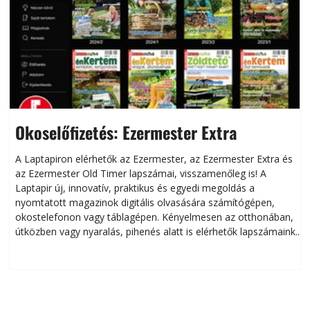
Okoselőfizetés: Ezermester Extra
A Laptapiron elérhetők az Ezermester, az Ezermester Extra és
az Ezermester Old Timer lapszámai, visszamenőleg is! A
Laptapir új, innovatív, praktikus és egyedi megoldás a
L
nyomtatott magazinok digitális olvasására számítógépen,
okostelefonon vagy táblagépen. Kényelmesen az otthonában,
útközben vagy nyaralás, pihenés alatt is elérhetők lapszámaink.
ú
Bárhol, bármikor, akár külföldön élve vagy dolgozva is
B
olvashatók az Ezermester lapszámai. A Laptapir kényelmes
megoldás, mert: – t