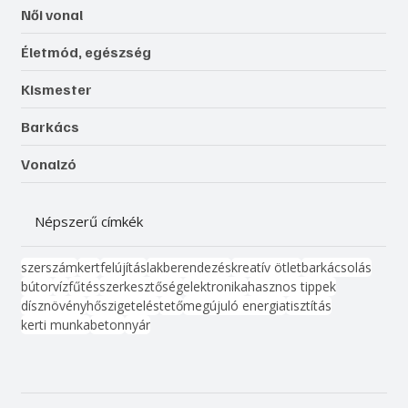
Női vonal
Életmód, egészség
Kismester
Barkács
Vonalzó
Népszerű címkék
szerszám
kert
felújítás
lakberendezés
kreatív ötlet
barkácsolás
bútor
víz
fűtés
szerkesztőség
elektronika
hasznos tippek
dísznövény
hőszigetelés
tető
megújuló energia
tisztítás
kerti munka
beton
nyár