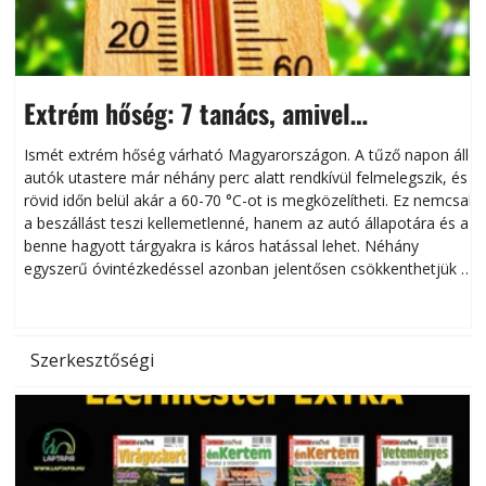
Extrém hőség: 7 tanács, amivel
megóvhatjuk autónkat a nyári károktól
Ismét extrém hőség várható Magyarországon. A tűző napon álló
autók utastere már néhány perc alatt rendkívül felmelegszik, és
rövid időn belül akár a 60-70 °C-ot is megközelítheti. Ez nemcsak
n
a beszállást teszi kellemetlenné, hanem az autó állapotára és a
benne hagyott tárgyakra is káros hatással lehet. Néhány
egyszerű óvintézkedéssel azonban jelentősen csökkenthetjük a
hőség káros hatásait.
l
Szerkesztőségi