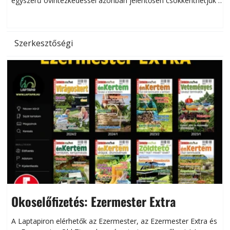
egyszerű óvintézkedéssel azonban jelentősen csökkenthetjük a
hőség káros hatásait.
l
Szerkesztőségi
Okoselőfizetés: Ezermester Extra
A Laptapiron elérhetők az Ezermester, az Ezermester Extra és