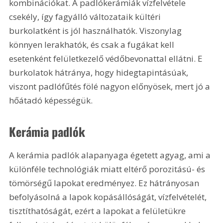
kombinációkat. A padlókerámiák vízfelvétele 
csekély, így fagyálló változataik kültéri 
burkolatként is jól használhatók. Viszonylag 
könnyen lerakhatók, és csak a fugákat kell 
esetenként felületkezelő védőbevonattal ellátni. E 
burkolatok hátránya, hogy hidegtapintásúak, 
viszont padlófűtés fölé nagyon előnyösek, mert jó a 
hőátadó képességük.
Kerámia padlók
A kerámia padlók alapanyaga égetett agyag, ami a 
különféle technológiák miatt eltérő porozitású- és 
tömörségű lapokat eredményez. Ez hátrányosan 
befolyásolná a lapok kopásállóságát, vízfelvételét, 
tisztíthatóságát, ezért a lapokat a felületükre 