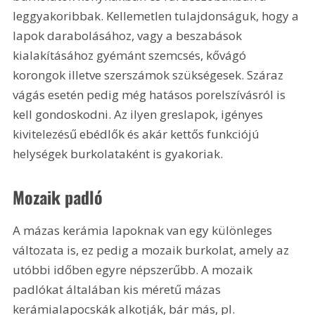
leggyakoribbak. Kellemetlen tulajdonságuk, hogy a 
lapok darabolásához, vagy a beszabások 
kialakításához gyémánt szemcsés, kővágó 
korongok illetve szerszámok szükségesek. Száraz 
vágás esetén pedig még hatásos porelszívásról is 
kell gondoskodni. Az ilyen greslapok, igényes 
kivitelezésű ebédlők és akár kettős funkciójú 
helységek burkolataként is gyakoriak.
Mozaik padló
A mázas kerámia lapoknak van egy különleges 
változata is, ez pedig a mozaik burkolat, amely az 
utóbbi időben egyre népszerűbb. A mozaik 
padlókat általában kis méretű mázas 
kerámialapocskák alkotják, bár más, pl. 