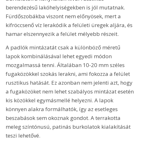
berendezésű lakóhelyiségekben is jól mutatnak. 
Fürdőszobákba viszont nem előnyösek, mert a 
kifröccsenő víz lerakódik a felületi üregek aljára, és 
hamar elszennyezik a felület mélyebb részeit.
A padlók mintázatát csak a különböző méretű 
lapok kombinálásával lehet egyedi módon 
mozgalmassá tenni. Általában 10-20 mm széles 
fugaközökkel szokás lerakni, ami fokozza a felület 
rusztikus hatását. Ez azonban nem jelenti azt, hogy 
a fugaközöket nem lehet szabályos mintázat esetén 
kis közökkel egymásmellé helyezni. A lapok 
könnyen alakra formálhatók, így az esetleges 
beszabások sem okoznak gondot. A terrakotta 
meleg színtónusú, patinás burkolatok kialakítását 
teszi lehetővé.