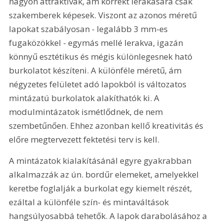
nagyon attraktívak, ám korrekt lerakására csak 
szakemberek képesek. Viszont az azonos méretű 
lapokat szabályosan - legalább 3 mm-es 
fugaközökkel - egymás mellé lerakva, igazán 
könnyű esztétikus és mégis különlegesnek ható 
burkolatot készíteni. A különféle méretű, ám 
négyzetes felületet adó lapokból is változatos 
mintázatú burkolatok alakíthatók ki. A 
modulmintázatok ismétlődnek, de nem 
szembetűnően. Ehhez azonban kellő kreativitás és 
előre megtervezett fektetési terv is kell.
A mintázatok kialakításánál egyre gyakrabban 
alkalmazzák az ún. bordűr elemeket, amelyekkel 
keretbe foglalják a burkolat egy kiemelt részét, 
ezáltal a különféle szín- és mintaváltások 
hangsúlyosabbá tehetők. A lapok darabolásához a 