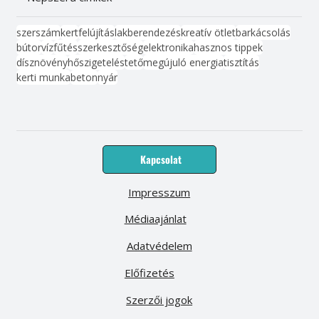
szerszám
kert
felújítás
lakberendezés
kreatív ötlet
barkácsolás
bútor
víz
fűtés
szerkesztőség
elektronika
hasznos tippek
dísznövény
hőszigetelés
tető
megújuló energia
tisztítás
kerti munka
beton
nyár
Kapcsolat
Impresszum
Médiaajánlat
Adatvédelem
Előfizetés
Szerzői jogok