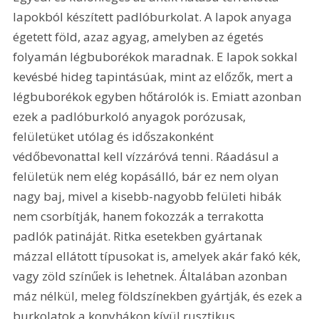
lapokból készített padlóburkolat. A lapok anyaga 
égetett föld, azaz agyag, amelyben az égetés 
folyamán légbuborékok maradnak. E lapok sokkal 
kevésbé hideg tapintásúak, mint az előzők, mert a 
légbuborékok egyben hőtárolók is. Emiatt azonban 
ezek a padlóburkoló anyagok porózusak, 
felületüket utólag és időszakonként 
védőbevonattal kell vízzáróvá tenni. Ráadásul a 
felületük nem elég kopásálló, bár ez nem olyan 
nagy baj, mivel a kisebb-nagyobb felületi hibák 
nem csorbítják, hanem fokozzák a terrakotta 
padlók patináját. Ritka esetekben gyártanak 
mázzal ellátott típusokat is, amelyek akár fakó kék, 
vagy zöld színűek is lehetnek. Általában azonban 
máz nélkül, meleg földszínekben gyártják, és ezek a 
burkolatok a konyhákon kívül rusztikus 