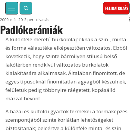
FELIRATKOZÁS
2009. máj. 20.
3 perc olvasás
Padlókerámiák
A különféle méretű burkolólapoknak a szín-, minta- 
és forma választéka elképesztően változatos. Ebből 
következik, hogy szinte bármilyen stílusú belső 
lakótérben rendkívül változatos burkolatok 
kialakítására alkalmasak. Általában finomított, de 
egyes típusoknál finomítatlan agyagból készülnek, 
felületük pedig többnyire ráégetett, kopásálló 
mázzal bevont.
A hazai és külföldi gyártók termékei a formaképzés 
szempontjából szinte korlátlan lehetőségeket 
biztosítanak; beleértve a különféle minta- és szín 