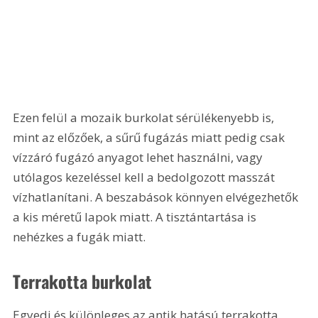
Ezen felül a mozaik burkolat sérülékenyebb is, 
mint az előzőek, a sűrű fugázás miatt pedig csak 
vízzáró fugázó anyagot lehet használni, vagy 
utólagos kezeléssel kell a bedolgozott masszát 
vízhatlanítani. A beszabások könnyen elvégezhetők 
a kis méretű lapok miatt. A tisztántartása is 
nehézkes a fugák miatt.
Terrakotta burkolat
Egyedi és különleges az antik hatású terrakotta 