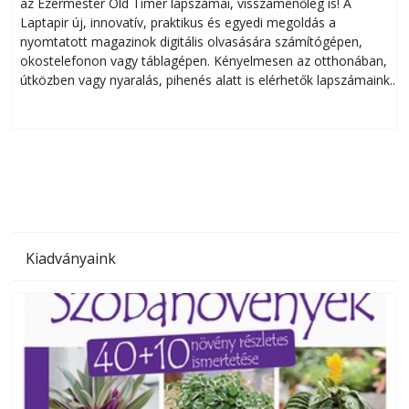
az Ezermester Old Timer lapszámai, visszamenőleg is! A
Laptapir új, innovatív, praktikus és egyedi megoldás a
L
nyomtatott magazinok digitális olvasására számítógépen,
okostelefonon vagy táblagépen. Kényelmesen az otthonában,
útközben vagy nyaralás, pihenés alatt is elérhetők lapszámaink.
ú
Bárhol, bármikor, akár külföldön élve vagy dolgozva is
B
olvashatók az Ezermester lapszámai. A Laptapir kényelmes
megoldás, mert: – t
Kiadványaink