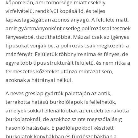
kőporcelán, ami tömörsége miatt csekély 
vízfelvételű, rendkívül kopásálló, és teljes 
lapvastagságában azonos anyagú. A felülete matt, 
amit gyártmányonként esetleg polírozással tesznek 
fényesebbé, tisztíthatóbbá. Mázzal csak az igényes 
típusokat vonják be, a polírozás csak megközelíti a 
máz fényét. Felületük többnyire sima és fényes, de 
egyre több típus strukturált felületű, és nem ritka a 
természetes kőzeteket utánzó mintázat sem, 
azoknak a hátrányai nélkül.
A neves greslap gyártók palettáján az antik, 
terrakotta hatású burkolólapok is fellelhetők, 
amelyek sokkal ellenállóbbak az eredeti terrakotta 
burkolatoknál, de azokhoz szinte megszólalásig 
hasonló hatásúak. E padlólapokból készített 
burkolatok konyhákban és fürdőszobákban a 