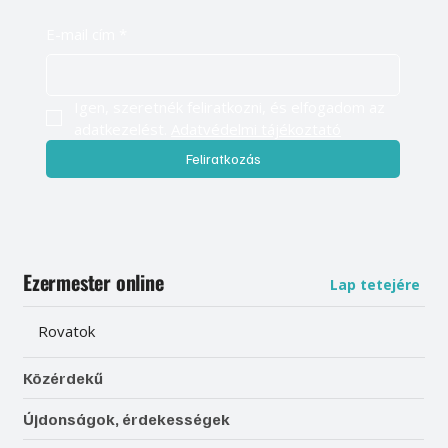
E-mail cím
*
Igen, szeretnék feliratkozni, és elfogadom az 
adatkezelést. 
Adatvédelmi tájékoztató
Feliratkozás
Ezermester online
Lap tetejére
Rovatok
Közérdekű
Újdonságok, érdekességek