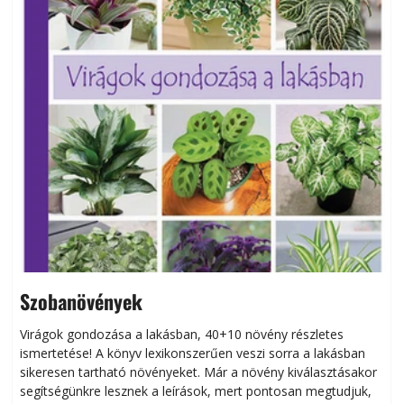
Szobanövények
Virágok gondozása a lakásban, 40+10 növény részletes
ismertetése! A könyv lexikonszerűen veszi sorra a lakásban
s
sikeresen tart­ha­tó növényeket. Már a növény kiválasztásakor
h
segítségünkre lesznek a leírások, mert pontosan megtudjuk,
k