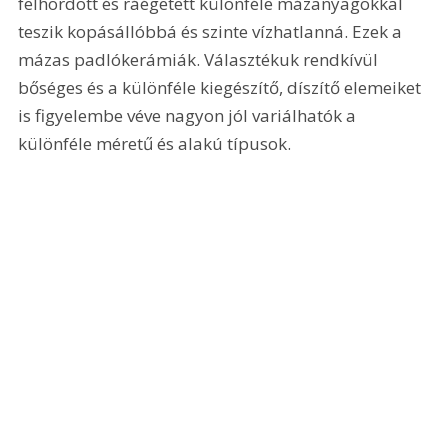
felhordott és ráégetett különféle mázanyagokkal 
teszik kopásállóbbá és szinte vízhatlanná. Ezek a 
mázas padlókerámiák. Választékuk rendkívül 
bőséges és a különféle kiegészítő, díszítő elemeiket 
is figyelembe véve nagyon jól variálhatók a 
különféle méretű és alakú típusok. 