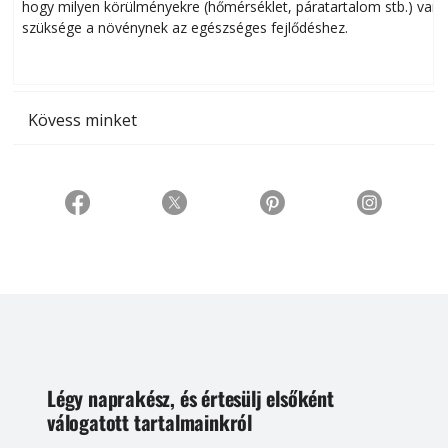
hogy milyen körülményekre (hőmérséklet, páratartalom stb.) van
szüksége a növénynek az egészséges fejlődéshez.
t
Kövess minket
Légy naprakész, és értesülj elsőként
válogatott tartalmainkról