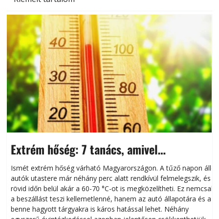
Extrém hőség: 7 tanács, amivel
megóvhatjuk autónkat a nyári károktól
Ismét extrém hőség várható Magyarországon. A tűző napon álló
autók utastere már néhány perc alatt rendkívül felmelegszik, és
rövid időn belül akár a 60-70 °C-ot is megközelítheti. Ez nemcsak
n
a beszállást teszi kellemetlenné, hanem az autó állapotára és a
benne hagyott tárgyakra is káros hatással lehet. Néhány