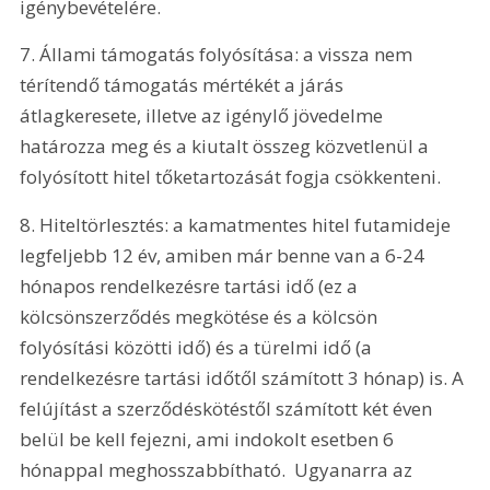
igénybevételére.
7. Állami támogatás folyósítása: a vissza nem 
térítendő támogatás mértékét a járás 
átlagkeresete, illetve az igénylő jövedelme 
határozza meg és a kiutalt összeg közvetlenül a 
folyósított hitel tőketartozását fogja csökkenteni.
8. Hiteltörlesztés: a kamatmentes hitel futamideje 
legfeljebb 12 év, amiben már benne van a 6-24 
hónapos rendelkezésre tartási idő (ez a 
kölcsönszerződés megkötése és a kölcsön 
folyósítási közötti idő) és a türelmi idő (a 
rendelkezésre tartási időtől számított 3 hónap) is. A 
felújítást a szerződéskötéstől számított két éven 
belül be kell fejezni, ami indokolt esetben 6 
hónappal meghosszabbítható.  Ugyanarra az 