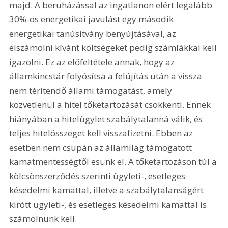
majd. A beruházással az ingatlanon elért legalább 
30%-os energetikai javulást egy második 
energetikai tanúsítvány benyújtásával, az 
elszámolni kívánt költségeket pedig számlákkal kell 
igazolni. Ez az előfeltétele annak, hogy az 
államkincstár folyósítsa a felújítás után a vissza 
nem térítendő állami támogatást, amely 
közvetlenül a hitel tőketartozását csökkenti. Ennek 
hiányában a hitelügylet szabálytalanná válik, és 
teljes hitelösszeget kell visszafizetni. Ebben az 
esetben nem csupán az államilag támogatott 
kamatmentességtől esünk el. A tőketartozáson túl a 
kölcsönszerződés szerinti ügyleti-, esetleges 
késedelmi kamattal, illetve a szabálytalanságért 
kirótt ügyleti-, és esetleges késedelmi kamattal is 
számolnunk kell.