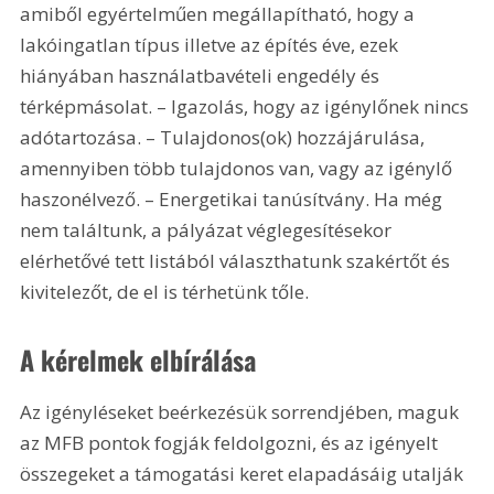
amiből egyértelműen megállapítható, hogy a 
lakóingatlan típus illetve az építés éve, ezek 
hiányában használatbavételi engedély és 
térképmásolat. – Igazolás, hogy az igénylőnek nincs 
adótartozása. – Tulajdonos(ok) hozzájárulása, 
amennyiben több tulajdonos van, vagy az igénylő 
haszonélvező. – Energetikai tanúsítvány. Ha még 
nem találtunk, a pályázat véglegesítésekor 
elérhetővé tett listából választhatunk szakértőt és 
kivitelezőt, de el is térhetünk tőle.
A kérelmek elbírálása
Az igényléseket beérkezésük sorrendjében, maguk 
az MFB pontok fogják feldolgozni, és az igényelt 
összegeket a támogatási keret elapadásáig utalják 