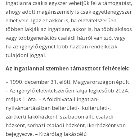
ingatlanra csakis egyszer vehetjük fel a támogatást, 
ahogy adott magánszemély is csak egyetlenegyszer 
élhet vele. Igaz ez akkor is, ha életvitelszerűen 
többen lakják az ingatlant, akkor is, ha többlakásos 
vagy többgenerációs családi házról van szó, vagy 
ha az igénylő egynél több házban rendelkezik 
tulajdoni joggal.
Az ingatlannal szemben támasztott feltételek:
– 1990. december 31. előtt, Magyarországon épült. 
– Az igénylő életvitelszerűen lakja legkésőbb 2024. 
május 1. óta. – A földhivatali ingatlan-
nyilvántartásában belterületi-, külterületi-, 
zártkerti lakóházként, szabadon álló családi 
házként, sorházi családi házként, ikerházként van 
bejegyezve. – Kizárólag lakáscélú 