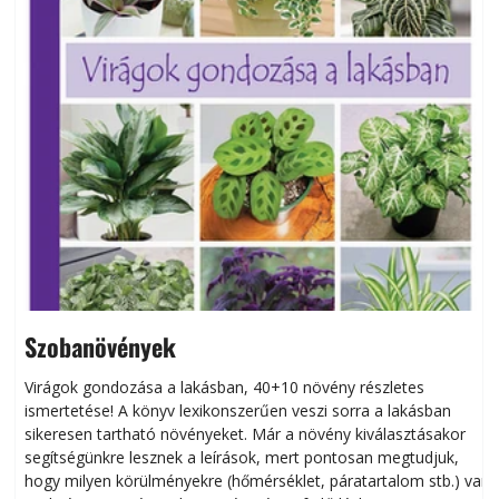
Szobanövények
Virágok gondozása a lakásban, 40+10 növény részletes
ismertetése! A könyv lexikonszerűen veszi sorra a lakásban
s
sikeresen tart­ha­tó növényeket. Már a növény kiválasztásakor
h
segítségünkre lesznek a leírások, mert pontosan megtudjuk,
k
hogy milyen körülményekre (hőmérséklet, páratartalom stb.) van