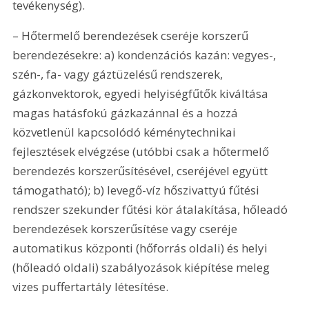
tevékenység).
– Hőtermelő berendezések cseréje korszerű 
berendezésekre: a) kondenzációs kazán: vegyes-, 
szén-, fa- vagy gáztüzelésű rendszerek, 
gázkonvektorok, egyedi helyiségfűtők kiváltása 
magas hatásfokú gázkazánnal és a hozzá 
közvetlenül kapcsolódó kéménytechnikai 
fejlesztések elvégzése (utóbbi csak a hőtermelő 
berendezés korszerűsítésével, cseréjével együtt 
támogatható); b) levegő-víz hőszivattyú fűtési 
rendszer szekunder fűtési kör átalakítása, hőleadó 
berendezések korszerűsítése vagy cseréje 
automatikus központi (hőforrás oldali) és helyi 
(hőleadó oldali) szabályozások kiépítése meleg 
vizes puffertartály létesítése.