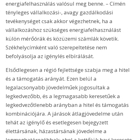
energiafelhasználás valósul meg benne. – Címén 
tényleges vállalkozási-, avagy gazdálkodási 
tevékenységet csak akkor végezhetnek, ha a 
vállalkozáshoz szükséges energiafelhasználást 
külön mérőórák és közüzemi számlák követik. 
Székhelycímként való szerepeltetése nem 
befolyásolja az igénylés elbírálását.
Elsődlegesen a régió fejlettsége szabja meg a hitel 
és a támogatás arányát. Ezen belül a 
legalacsonyabb jövedelműek jogosultak a 
legkedvezőbb, és a legmagasabb keresetűek a 
legkedvezőtlenebb arányban a hitel és támogatás 
kombinációjára. A járások átlagjövedelme után 
tehát az igénylő és esetlegesen bejegyzett 
élettársának, házastársának jövedelme a 
legmeghatározóbbak: ahol a kettőjük havi keresete 