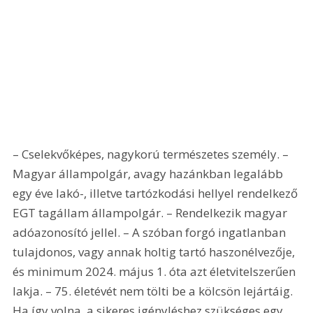
– Cselekvőképes, nagykorú természetes személy. – 
Magyar állampolgár, avagy hazánkban legalább 
egy éve lakó-, illetve tartózkodási hellyel rendelkező 
EGT tagállam állampolgár. – Rendelkezik magyar 
adóazonosító jellel. – A szóban forgó ingatlanban 
tulajdonos, vagy annak holtig tartó haszonélvezője, 
és minimum 2024. május 1. óta azt életvitelszerűen 
lakja. – 75. életévét nem tölti be a kölcsön lejártáig. 
Ha így volna, a sikeres igényléshez szükséges egy 