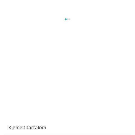
Beton járdalap készítése és lerakása – gyári
és saját készítésű megoldások
Kiemelt tartalom