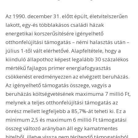
Az 1990. december 31. előtt épült, életvitelszerűen 
lakott, egy-és többlakásos családi házak 
energetikai korszerűsítésére igényelhető 
otthonfelújítási támogatás – némi halasztás után – 
július 1-től vált elérhetővé. Alapfeltétele, hogy a 
kiinduló állapothoz képest legalább 30 százalékos 
mértékű fajlagos primer energiafogyasztás 
csökkenést eredményezzen az elvégzett beruházás. 
Az igényelhető támogatás összege, vagyis a 
beruházás költségvetésének maximuma 7 millió Ft, 
melynek a teljes otthonfelújítási támogatás az 
önrész mellett legfeljebb a 85,7%-át teheti ki. Ez a 
minimum 2,5 és maximum 6 millió Ft támogatási 
összeg változó arányban áll egy kamatmentes 
hitelből, illetve vissza nem térítendő támogatásból. 