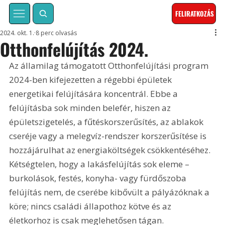
FELIRATKOZÁS
2024. okt. 1.
8 perc olvasás
Otthonfelújítás 2024.
Az államilag támogatott Otthonfelújítási program 
2024-ben kifejezetten a régebbi épületek 
energetikai felújítására koncentrál. Ebbe a 
felújításba sok minden belefér, hiszen az 
épületszigetelés, a fűtéskorszerűsítés, az ablakok 
cseréje vagy a melegvíz-rendszer korszerűsítése is 
hozzájárulhat az energiaköltségek csökkentéséhez. 
Kétségtelen, hogy a lakásfelújítás sok eleme – 
burkolások, festés, konyha- vagy fürdőszoba 
felújítás nem, de cserébe kibővült a pályázóknak a 
köre; nincs családi állapothoz kötve és az 
életkorhoz is csak meglehetősen tágan.