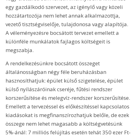
egy gazdálkodó szervezet, az igénylő vagy közeli 
hozzátartozója nem lehet annak alkalmazottja, 
vezető tisztségviselője, tulajdonosa vagy alapítója. 
A véleményezésre bocsátott tervezet emellett a 
különféle munkálatok fajlagos költségeit is 
megszabja.
A rendelkezésünkre bocsátott összeget 
általánosságban négy féle beruházásban 
hasznosíthatjuk: épület külső szigetelése, épület 
külső nyílászáróinak cseréje, fűtési rendszer 
korszerűsítése és melegvíz-rendszer korszerűsítése. 
Emellett a tervezéssel és előkészítéssel kapcsolatos 
kiadásokat is megfinanszírozhatjuk belőle, de ezek 
összege nem lehet magasabb a költségvetésünk 
5%-ánál: 7 milliós felújítás esetén tehát 350 ezer Ft-