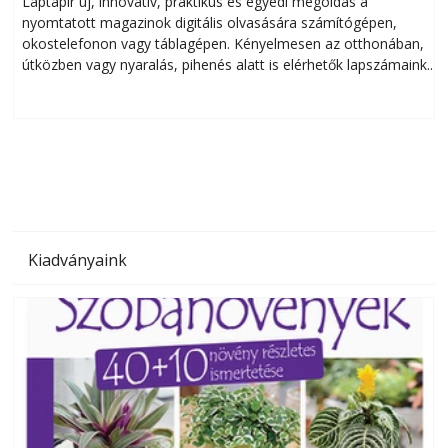
Laptapir új, innovatív, praktikus és egyedi megoldás a
L
nyomtatott magazinok digitális olvasására számítógépen,
okostelefonon vagy táblagépen. Kényelmesen az otthonában,
útközben vagy nyaralás, pihenés alatt is elérhetők lapszámaink.
ú
Bárhol, bármikor, akár külföldön élve vagy dolgozva is
B
olvashatók az Ezermester lapszámai. A Laptapir kényelmes
megoldás, mert: – t
Kiadványaink