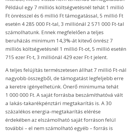
Például egy 7 milliós költségvetésnél tehát 1 millió 
Ft önrésszel és 6 millió Ft támogatással, 5 millió Ft 
esetén 4 285 000 Ft-tal, 3 milliónál 2 571 000 Ft-tal 
számolhatunk. Ennek megfelelően a teljes 
beruházás minimum 14,3%-át kitevő önrész 7 
milliós költségvetésnél 1 millió Ft-ot, 5 millió esetén 
715 ezer Ft-t, 3 milliónál 429 ezer Ft-t jelent.
A teljes felújítás természetesen állhat 7 millió Ft-nál 
nagyobb összegből, de támogatást legfeljebb erre 
a keretre igényelhetünk. Önerő minimuma tehát 
1 000 000 Ft. A saját forrásba beszámíthatóvá vált 
a lakás-takarékpénztári megtakarítás is. A 30 
százalékos energia-megtakarítás elérése 
érdekében az elszámolható saját forráson felül 
további – el nem számolható egyéb – forrás is 