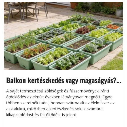
Balkon kertészkedés vagy magaságyás?
Helytakarékos kertészkedés
A saját termesztésű zöldségek és fűszernövények iránti
érdeklődés az elmúlt években látványosan megnőtt. Egyre
többen szeretnék tudni, honnan származik az élelmiszer az
l
asztalukra, miközben a kertészkedés sokak számára
kikapcsolódást és feltöltődést is jelent.
é
d