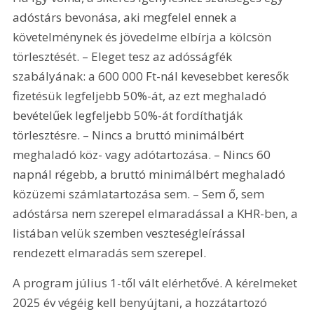
adóstárs bevonása, aki megfelel ennek a 
követelménynek és jövedelme elbírja a kölcsön 
törlesztését. – Eleget tesz az adósságfék 
szabályának: a 600 000 Ft-nál kevesebbet keresők 
fizetésük legfeljebb 50%-át, az ezt meghaladó 
bevételűek legfeljebb 50%-át fordíthatják 
törlesztésre. – Nincs a bruttó minimálbért 
meghaladó köz- vagy adótartozása. – Nincs 60 
napnál régebb, a bruttó minimálbért meghaladó 
közüzemi számlatartozása sem. – Sem ő, sem 
adóstársa nem szerepel elmaradással a KHR-ben, a 
listában velük szemben veszteségleírással 
rendezett elmaradás sem szerepel.
A program július 1-től vált elérhetővé. A kérelmeket 
2025 év végéig kell benyújtani, a hozzátartozó 