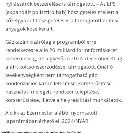
nyílászárók beszerelése is támogatott. – Az EPS 
(expandált polisztirolhab) hőszigetelés mellett a 
kőzetgyapot hőszigetelés is a támogatott építési 
anyagok közé került.
Gázkazán kizárólag a programból erre 
rendelkezésre álló 20 milliárd forint forráskeret 
kimerüléséig, de legkésőbb 2024. december 31-ig 
aláírt kölcsönszerződéssel támogatott. Önálló 
tevékenységként nem támogatható gáz 
kondenzációs kazán létesítése, korszerűsítése, 
használati melegvíz-rendszer telepítése, 
korszerűsítése, illetve a helyreállítási munkálatok.
A cikk az Ezermester alábbi nyomtatott 
lapszámában érhető el: 2024/NYÁR.
felújítás
energiamegtakarítás
otthonfelújítás