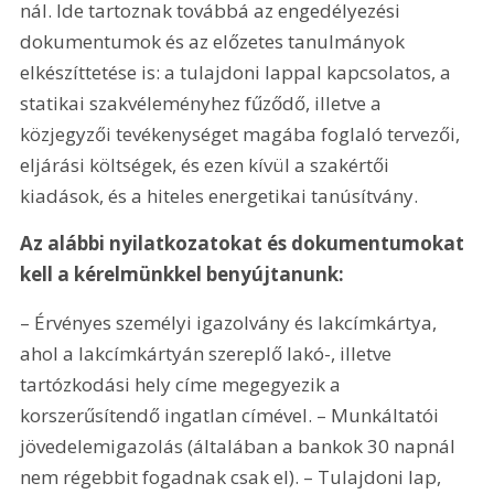
nál. Ide tartoznak továbbá az engedélyezési 
dokumentumok és az előzetes tanulmányok 
elkészíttetése is: a tulajdoni lappal kapcsolatos, a 
statikai szakvéleményhez fűződő, illetve a 
közjegyzői tevékenységet magába foglaló tervezői, 
eljárási költségek, és ezen kívül a szakértői 
kiadások, és a hiteles energetikai tanúsítvány.
Az alábbi nyilatkozatokat és dokumentumokat 
kell a kérelmünkkel benyújtanunk:
– Érvényes személyi igazolvány és lakcímkártya, 
ahol a lakcímkártyán szereplő lakó-, illetve 
tartózkodási hely címe megegyezik a 
korszerűsítendő ingatlan címével. – Munkáltatói 
jövedelemigazolás (általában a bankok 30 napnál 
nem régebbit fogadnak csak el). – Tulajdoni lap, 