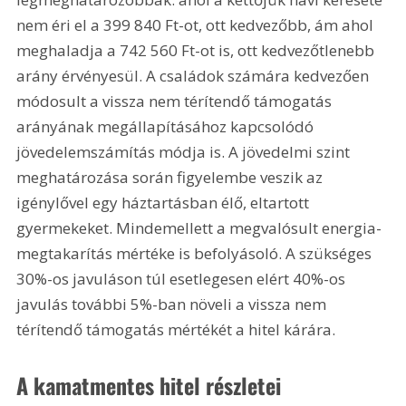
nem éri el a 399 840 Ft-ot, ott kedvezőbb, ám ahol 
meghaladja a 742 560 Ft-ot is, ott kedvezőtlenebb 
arány érvényesül. A családok számára kedvezően 
módosult a vissza nem térítendő támogatás 
arányának megállapításához kapcsolódó 
jövedelemszámítás módja is. A jövedelmi szint 
meghatározása során figyelembe veszik az 
igénylővel egy háztartásban élő, eltartott 
gyermekeket. Mindemellett a megvalósult energia-
megtakarítás mértéke is befolyásoló. A szükséges 
30%-os javuláson túl esetlegesen elért 40%-os 
javulás további 5%-ban növeli a vissza nem 
térítendő támogatás mértékét a hitel kárára.
A kamatmentes hitel részletei