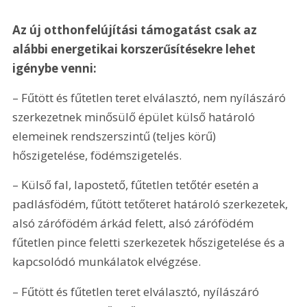
Az új otthonfelújítási támogatást csak az 
alábbi energetikai korszerűsítésekre lehet 
igénybe venni:
– Fűtött és fűtetlen teret elválasztó, nem nyílászáró 
szerkezetnek minősülő épület külső határoló 
elemeinek rendszerszintű (teljes körű) 
hőszigetelése, födémszigetelés.
– Külső fal, lapostető, fűtetlen tetőtér esetén a 
padlásfödém, fűtött tetőteret határoló szerkezetek, 
alsó zárófödém árkád felett, alsó zárófödém 
fűtetlen pince feletti szerkezetek hőszigetelése és a 
kapcsolódó munkálatok elvégzése.
– Fűtött és fűtetlen teret elválasztó, nyílászáró 