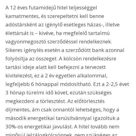
A 12 éves futamidejű hitel teljességgel 
kamatmentes, és szerepeltetni kell benne 
adóstársként az igénylő esetleges házas-, illetve 
élettársát is – kivéve, ha megfelelő tartalmú 
vagyonmegosztó szerződéssel rendelkeznek. 
Sikeres igénylés esetén a szerződött bank azonnal 
folyósítja az összeget. A kölcsön rendelkezésre 
tartási ideje alatt kell befejezni a tervezett 
kivitelezést, ez a 2 év egyetlen alkalommal, 
legfeljebb 6 hónappal módosítható. Ezt a 2-2,5 évet 
3 hónap türelmi idő követ, ezután szükséges 
megkezdeni a törlesztést. Az előtörlesztés 
díjmentes, ám csak onnantól lehetséges, hogy a 
második energetikai tanúsítvánnyal igazoltuk a 
30%-os energetikai javulást. A hitel tovább nem 
minősül jelzálogkölcsönnek, nem szükséges az 