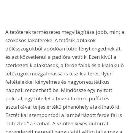
A tetőterek természetes megvilágítása jobb, mint a 
szokásos lakótereké. A tetősík-ablakok 
dőlésszögükből adódóan több fényt engednek át, 
és azt közvetlenül a padlóra vetítik. Ezen kívül a 
szerkezeti kialakítások, a ferde falak és a kialakuló 
tetőzugok mozgalmassá is teszik a teret. Ilyen 
feltételekkel kényelmes és nagyon esztétikus 
nappali rendezhető be. Mindössze egy nyitott 
polccal, egy fotellel a hozzá tartozó puffal és 
asztalkával teljes értékű pihenőhely alakítható ki. 
Esztétikai szempontból a lambériázott ferde fal is 
"öltözteti" a szobát. A szintén kevés bútorral 
berendezett nappali hangulatát változtatja meg a 