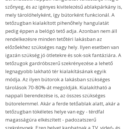
szőnyeg, és az igényes kivitelezésű ablakpárkány is, 
mely tárolóhelyként, így bútorként funkcionál. A 
tetőzugban kialakított pihenőhely hangulatát 
pedig éppen a belógó tető adja. Azonban nem áll 
rendelkezésre minden tetőtéri lakásban az 
előzőekhez szükséges nagy hely. Ilyen esetben van 
igazán szükség jó ötletekre és sok-sok fantáziára. A 
tetőzugok gardróbszerű szekrényezése a lehető 
legnagyobb lakható tér kialakításának egyik 
módja. Az ilyen bútorok a lakásban szükséges 
tárolások 70-80%-át megoldják. Kialakítható a 
nappali berendezése is, az összes szükséges 
bútorelemmel. Akár a ferde tetőablak alatt, akár a 
tetőzugban tökéletes helye van egy - térdfal 
magasságúra elkészített - padozatszerű 
szekrénynek. Ezen helyet kaphatnak a TV, videó- és 