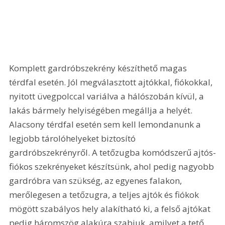
Komplett gardróbszekrény készíthető magas 
térdfal esetén. Jól megválasztott ajtókkal, fiókokkal, 
nyitott üvegpolccal variálva a hálószobán kívül, a 
lakás bármely helyiségében megállja a helyét. 
Alacsony térdfal esetén sem kell lemondanunk a 
legjobb tárolóhelyeket biztosító 
gardróbszekrényről. A tetőzugba komódszerű ajtós-
fiókos szekrényeket készítsünk, ahol pedig nagyobb 
gardróbra van szükség, az egyenes falakon, 
merőlegesen a tetőzugra, a teljes ajtók és fiókok 
mögött szabályos hely alakítható ki, a felső ajtókat 
pedig háromszög alakúra szabjuk, amilyet a tető 