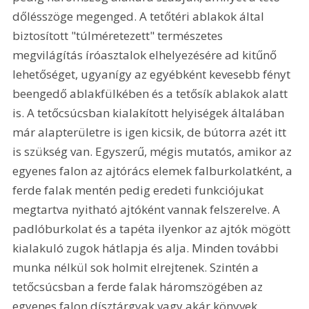
dőlésszöge megenged. A tetőtéri ablakok által 
biztosított "túlméretezett" természetes 
megvilágítás íróasztalok elhelyezésére ad kitűnő 
lehetőséget, ugyanígy az egyébként kevesebb fényt 
beengedő ablakfülkében és a tetősík ablakok alatt 
is. A tetőcsúcsban kialakított helyiségek általában 
már alapterületre is igen kicsik, de bútorra azét itt 
is szükség van. Egyszerű, mégis mutatós, amikor az 
egyenes falon az ajtórács elemek falburkolatként, a 
ferde falak mentén pedig eredeti funkciójukat 
megtartva nyitható ajtóként vannak felszerelve. A 
padlóburkolat és a tapéta ilyenkor az ajtók mögött 
kialakuló zugok hátlapja és alja. Minden további 
munka nélkül sok holmit elrejtenek. Szintén a 
tetőcsúcsban a ferde falak háromszögében az 
egyenes falon dísztárgyak vagy akár könyvek 