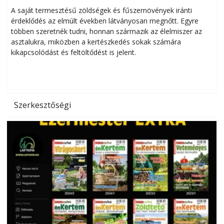
Helytakarékos kertészkedés
A saját termesztésű zöldségek és fűszernövények iránti
érdeklődés az elmúlt években látványosan megnőtt. Egyre
többen szeretnék tudni, honnan származik az élelmiszer az
l
asztalukra, miközben a kertészkedés sokak számára
kikapcsolódást és feltöltődést is jelent.
é
d
Szerkesztőségi