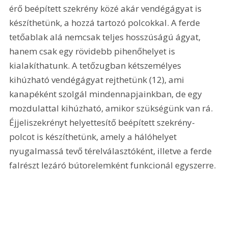
érő beépített szekrény közé akár vendégágyat is 
készíthetünk, a hozzá tartozó polcokkal. A ferde 
tetőablak alá nemcsak teljes hosszúságú ágyat, 
hanem csak egy rövidebb pihenőhelyet is 
kialakíthatunk. A tetőzugban kétszemélyes 
kihúzható vendégágyat rejthetünk (12), ami 
kanapéként szolgál mindennapjainkban, de egy 
mozdulattal kihúzható, amikor szükségünk van rá. 
Éjjeliszekrényt helyettesítő beépített szekrény-
polcot is készíthetünk, amely a hálóhelyet 
nyugalmassá tevő térelválasztóként, illetve a ferde 
falrészt lezáró bútorelemként funkcionál egyszerre. 