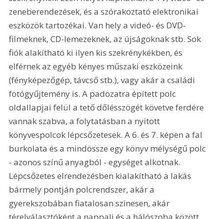
zeneberendezések, és a szórakoztató elektronikai 
eszközök tartozékai. Van hely a videó- és DVD-
filmeknek, CD-lemezeknek, az újságoknak stb. Sok 
fiók alakítható ki ilyen kis szekrénykékben, és 
elférnek az egyéb kényes műszaki eszközeink 
(fényképezőgép, távcső stb.), vagy akár a családi 
fotógyűjtemény is. A padozatra épített polc 
oldallapjai felül a tető dőlésszögét követve ferdére 
vannak szabva, a folytatásban a nyitott 
könyvespolcok lépcsőzetesek. A 6. és 7. képen a fal 
burkolata és a mindössze egy könyv mélységű polc 
- azonos színű anyagból - egységet alkotnak. 
Lépcsőzetes elrendezésben kialakítható a lakás 
bármely pontján polcrendszer, akár a 
gyerekszobában fiatalosan színesen, akár 
térelválasztóként a nappali és a hálószoba között.