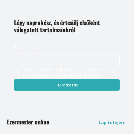
Légy naprakész, és értesülj elsőként
válogatott tartalmainkról
E-mail cím
*
Igen, szeretnék feliratkozni, és elfogadom az 
adatkezelést. 
Adatvédelmi tájékoztató
Feliratkozás
Ezermester online
Lap tetejére