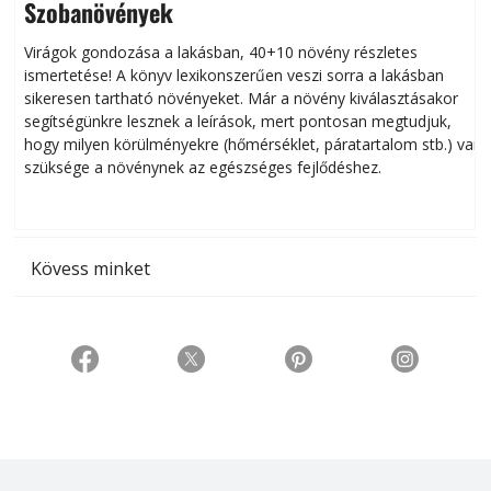
Szobanövények
Virágok gondozása a lakásban, 40+10 növény részletes
ismertetése! A könyv lexikonszerűen veszi sorra a lakásban
s
sikeresen tart­ha­tó növényeket. Már a növény kiválasztásakor
h
segítségünkre lesznek a leírások, mert pontosan megtudjuk,
k
hogy milyen körülményekre (hőmérséklet, páratartalom stb.) van
szüksége a növénynek az egészséges fejlődéshez.
t
Kövess minket