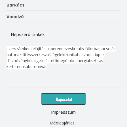
Barkács
Vonalzó
Népszerű címkék
szerszám
kert
felújítás
lakberendezés
kreatív ötlet
barkácsolás
bútor
víz
fűtés
szerkesztőség
elektronika
hasznos tippek
dísznövény
hőszigetelés
tető
megújuló energia
tisztítás
kerti munka
beton
nyár
Kapcsolat
Impresszum
Médiaajánlat