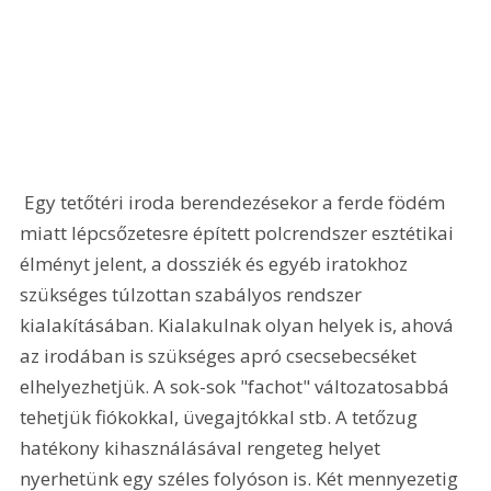
 Egy tetőtéri iroda berendezésekor a ferde födém 
miatt lépcsőzetesre épített polcrendszer esztétikai 
élményt jelent, a dossziék és egyéb iratokhoz 
szükséges túlzottan szabályos rendszer 
kialakításában. Kialakulnak olyan helyek is, ahová 
az irodában is szükséges apró csecsebecséket 
elhelyezhetjük. A sok-sok "fachot" változatosabbá 
tehetjük fiókokkal, üvegajtókkal stb. A tetőzug 
hatékony kihasználásával rengeteg helyet 
nyerhetünk egy széles folyóson is. Két mennyezetig 