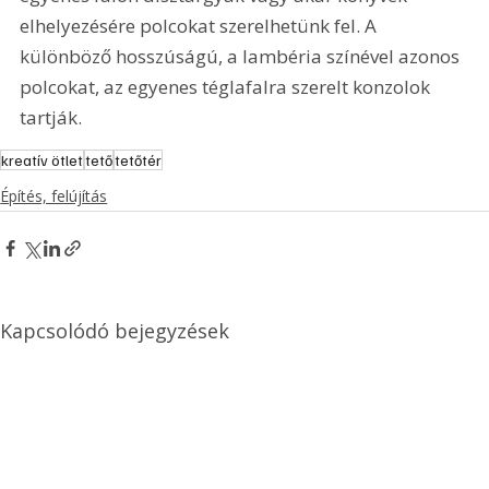
elhelyezésére polcokat szerelhetünk fel. A 
különböző hosszúságú, a lambéria színével azonos 
polcokat, az egyenes téglafalra szerelt konzolok 
tartják.
kreatív ötlet
tető
tetőtér
Építés, felújítás
Kapcsolódó bejegyzések