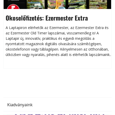
Okoselőfizetés: Ezermester Extra
A Laptapiron elérhetők az Ezermester, az Ezermester Extra és
az Ezermester Old Timer lapszámai, visszamenőleg is! A
Laptapir új, innovatív, praktikus és egyedi megoldás a
L
nyomtatott magazinok digitális olvasására számítógépen,
okostelefonon vagy táblagépen. Kényelmesen az otthonában,
útközben vagy nyaralás, pihenés alatt is elérhetők lapszámaink.
ú
Bárhol, bármikor, akár külföldön élve vagy dolgozva is
B
olvashatók az Ezermester lapszámai. A Laptapir kényelmes
megoldás, mert: – t
Kiadványaink