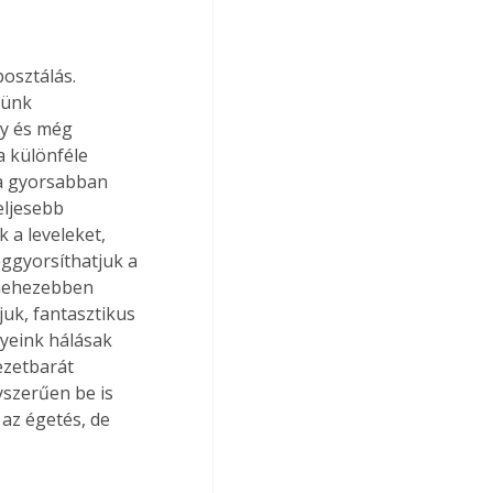
osztálás. 
sünk 
ny és még 
a különféle 
 a gyorsabban 
eljesebb 
 a leveleket, 
ggyorsíthatjuk a 
 nehezebben 
uk, fantasztikus 
yeink hálásak 
ezetbarát 
szerűen be is 
 az égetés, de 