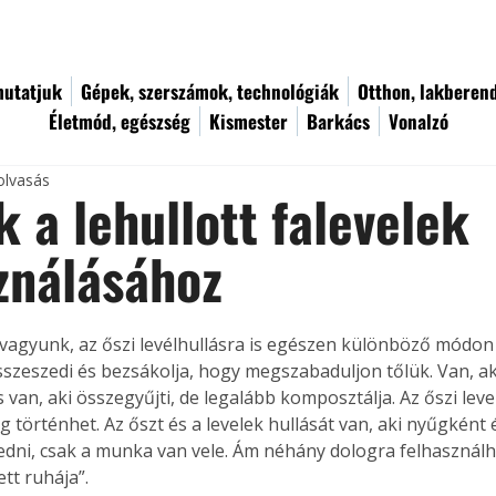
utatjuk
Gépek, szerszámok, technológiák
Otthon, lakberen
Életmód, egészség
Kismester
Barkács
Vonalzó
olvasás
k a lehullott falevelek
ználásához
agyunk, az őszi levélhullásra is egészen különböző módon 
sszeszedi és bezsákolja, hogy megszabaduljon tőlük. Van, ak
s van, aki összegyűjti, de legalább komposztálja. Az őszi leve
 történhet. Az őszt és a levelek hullását van, aki nyűgként é
zedni, csak a munka van vele. Ám néhány dologra felhasznál
ett ruhája”.