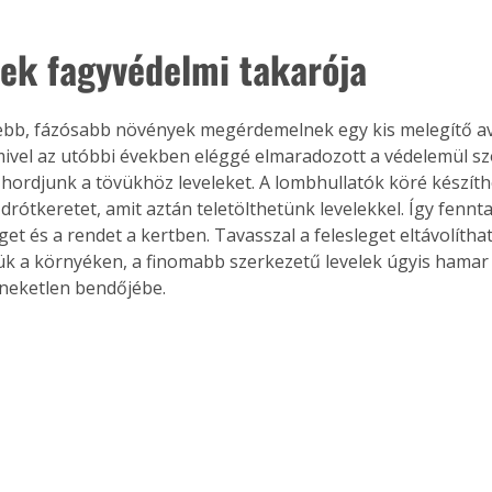
ek fagyvédelmi takarója
Együtt jobban megéri!
bb, fázósabb növények megérdemelnek egy kis melegítő ava
Bővebb információ itt!
k az
Együtt jobban megéri! A
ivel az utóbbi években eléggé elmaradozott a védelemül sz
mester
könyvek tetszőleges
 hordjunk a tövükhöz leveleket. A lombhullatók köré készít
er Old
párosítással kedvezményes
rótkeretet, amit aztán teletölthetünk levelekkel. Így fennta
áron, 0 Ft postaköltséggel
et és a rendet a kertben. Tavasszal a felesleget eltávolíthat
ptapir új,
megrendelhetők!
jük a környéken, a finomabb szerkezetű levelek úgyis hamar
és egyedi
neketlen bendőjébe.
tt
lvasására
elefonon
nyelmesen
ben vagy
t is
. Bárhol,
ön élve
ashatók az