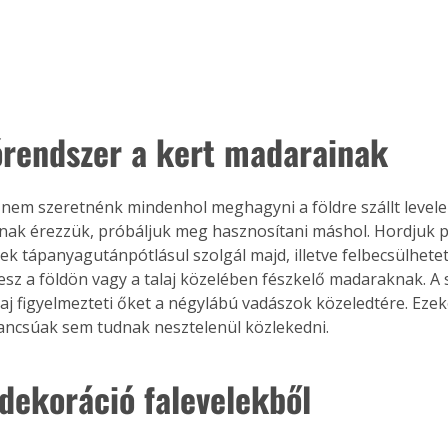
órendszer a kert madarainak
em szeretnénk mindenhol meghagyni a földre szállt levele
ak érezzük, próbáljuk meg hasznosítani máshol. Hordjuk pé
mek tápanyagutánpótlásul szolgál majd, illetve felbecsülhete
tesz a földön vagy a talaj közelében fészkelő madaraknak. A 
 zaj figyelmezteti őket a négylábú vadászok közeledtére. Eze
ncsúak sem tudnak nesztelenül közlekedni.
 dekoráció falevelekből
ertben,
Gyógyító növények: a
sban
természet kincsei az