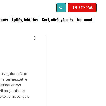
FELIRATKOZÁS
dezés
Építés, felújítás
Kert, növényápolás
Női vonal
reagálunk. Van, 
i a természetre 
lekkel annyi 
li meg, hiszen 
ható „a növények 