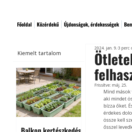
Főoldal
Közérdekű
Újdonságok, érdekességek
Bem
2024. jan. 9.
3 perc 
Ötlete
Kiemelt tartalom
felhas
Frissítve:
máj. 25.
Mind mások v
aki mindet ö
bízza őket. É
érdekes dolog
össze kell s
ősszel levedl
Balkon kertészkedés