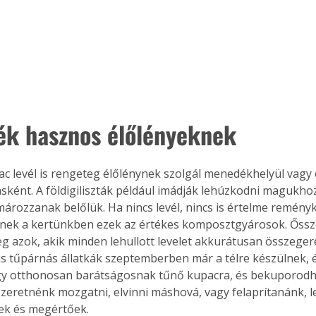
. A
megoldás,
k hasznos élőlényeknek
c levél is rengeteg élőlénynek szolgál menedékhelyül vagy 
ásként. A földigiliszták például imádják lehúzkodni magukhoz
mározzanak belőlük. Ha nincs levél, nincs is értelme remény
ek a kertünkben ezek az értékes komposztgyárosok. Ősszel
eg azok, akik minden lehullott levelet akkurátusan összege
is tűpárnás állatkák szeptemberben már a télre készülnek, 
gy otthonosan barátságosnak tűnő kupacra, és bekuporodha
 szeretnénk mozgatni, elvinni máshová, vagy felaprítanánk,
ek és megértőek.