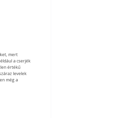
ket, mert 
ldául a cserjék 
tlen értékű 
száraz levelek 
ken még a 