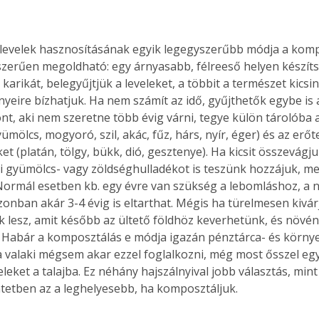
falevelek hasznosításának egyik legegyszerűbb módja a komp
erűen megoldható: egy árnyasabb, félreeső helyen készít
karikát, belegyűjtjük a leveleket, a többit a természet kicsi
nyeire bízhatjuk. Ha nem számít az idő, gyűjthetők egybe is 
zont, aki nem szeretne több évig várni, tegye külön tárolóba
mölcs, mogyoró, szil, akác, fűz, hárs, nyír, éger) és az erőt
t (platán, tölgy, bükk, dió, gesztenye). Ha kicsit összevágjuk
i gyümölcs- vagy zöldséghulladékot is teszünk hozzájuk, me
Normál esetben kb. egy évre van szükség a lebomláshoz, a
onban akár 3-4 évig is eltarthat. Mégis ha türelmesen kivárj
lesz, amit később az ültető földhöz keverhetünk, és növén
. Habár a komposztálás e módja igazán pénztárca- és körny
 valaki mégsem akar ezzel foglalkozni, még most ősszel egy
eleket a talajba. Ez néhány hajszálnyival jobb választás, mint
tetben az a leghelyesebb, ha komposztáljuk.