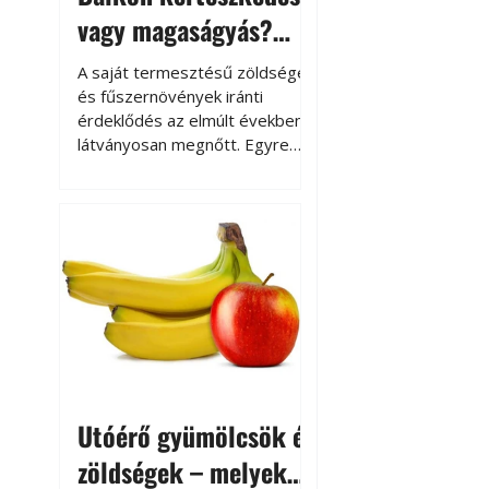
vagy magaságyás?
Helytakarékos
A saját termesztésű zöldségek
kertészkedés
és fűszernövények iránti
érdeklődés az elmúlt években
látványosan megnőtt. Egyre
többen szeretnék tudni, honnan
származik az élelmiszer az
asztalukra, miközben a
kertészkedés sokak számára
kikapcsolódást és feltöltődést
is jelent.
Utóérő gyümölcsök és
zöldségek – melyek