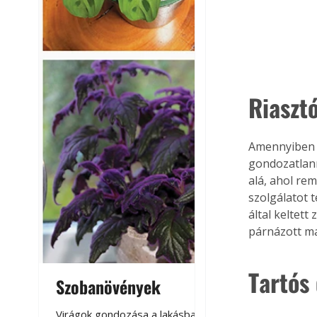
Riaszt
Amennyiben n
gondozatlann
alá, ahol re
szolgálatot 
által keltett
párnázott ma
Tartós
Szobanövények
Virágoskert: k
teraszon, laká
Virágok gondozása a lakásban,