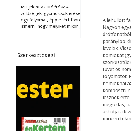
érnek tovább leszedés
Mit jelent az utóérés? A
után?
zöldségek, gyümölcsök érése
egy folyamat, épp ezért fontos
A lehullott 
ismerni, hogy melyiket mikor jó
Nagyon egysz
leszedni. Meg kell különböztetni
drótfonatból 
a gazdasági és a biológiai
parányibb lé
érettséget. Például a
levelek. Vis
paradicsomot sokszor
Szerkesztőségi
bomlókat (gyü
gazdasági érettségben, azaz
szerkezetűeke
félig éretten szedik le, ezután
füvet és ném
utaztatják hosszan, és még
folyamatot. 
pulton tartható kell legyen.
bomlóknál az
Utóérik eközben, de nem lesz
komposztunk 
olyan ízű, mint amit a saját
kertünkben, biológiai
lesznek érte
érettségben szedünk le. Teljes
megoldás, ha
érettségben szedve nem
áshatja a lev
tárolható h
minden tekin