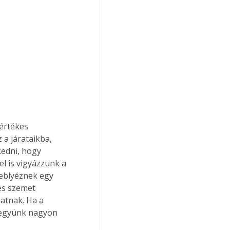
értékes 
 a járataikba, 
kedni, hogy 
 is vigyázzunk a 
reblyéznek egy 
és szemet 
tnak. Ha a 
 legyünk nagyon 