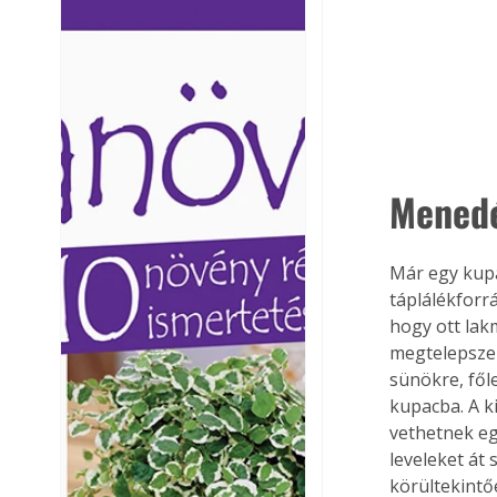
Ezermester lapszámai. A
Ezermester lapszámai
Laptapir kényelmes megoldás,
Laptapir kényelmes 
mert: – t
mert: – t
Menedé
Már egy kupa
táplálékforr
hogy ott lak
megtelepszen
sünökre, fől
kupacba. A k
vethetnek e
leveleket át
körültekintő