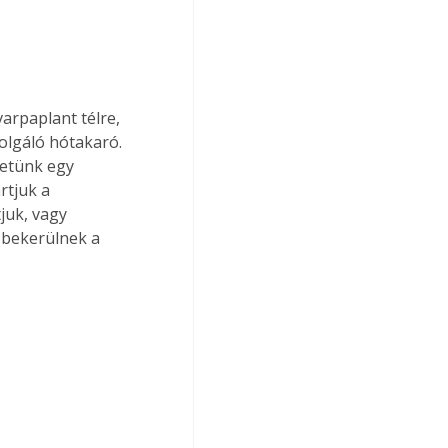
rpaplant télre, 
olgáló hótakaró. 
hetünk egy 
rtjuk a 
juk, vagy 
 bekerülnek a 