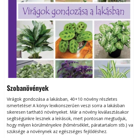
Szobanövények
Virágok gondozása a lakásban, 40+10 növény részletes
ismertetése! A könyv lexikonszerűen veszi sorra a lakásban
s
sikeresen tart­ha­tó növényeket. Már a növény kiválasztásakor
h
segítségünkre lesznek a leírások, mert pontosan megtudjuk,
k
hogy milyen körülményekre (hőmérséklet, páratartalom stb.) van
szüksége a növénynek az egészséges fejlődéshez.