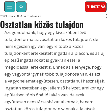
FELIRATKOZÁS
2023. márc. 8.
4 perc olvasás
Osztatlan közös tulajdon
Azt gondolnánk, hogy egy kiveszőben lévő 
tulajdonforma az „osztatlan közös tulajdon”, de 
nem egészen így van; egyre több a közös 
tulajdonként értékesített ingatlan a piacon, és az új 
építésű ingatlanokat is gyakran ezzel a 
megoldással értékesítik. Ennek az a lényege, hogy 
egy vagyontárgynak több tulajdonosa van, és azt 
a vagyonelemet együttesen, osztatlanul használják. 
Ingatlan esetében egy jellemző helyzet, amikor egy 
épületben több önálló lakás van, de ezek 
együttesen nem társasházat alkotnak, hanem 
osztatlan közös tulajdonban vannak a lakások.