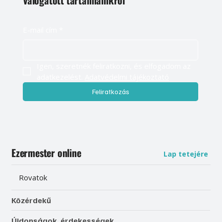
válogatott tartalmainkról
E-mail cím
*
Igen, szeretnék feliratkozni, és elfogadom az 
adatkezelést. 
Adatvédelmi tájékoztató
Feliratkozás
Ezermester online
Lap tetejére
Rovatok
Közérdekű
Újdonságok, érdekességek