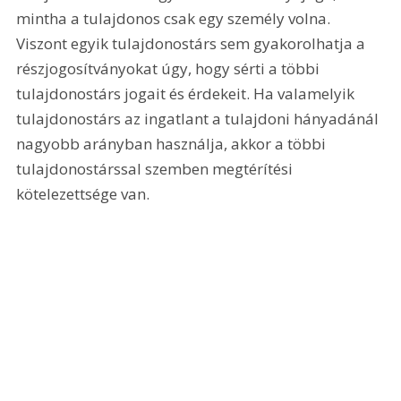
mintha a tulajdonos csak egy személy volna. 
Viszont egyik tulajdonostárs sem gyakorolhatja a 
részjogosítványokat úgy, hogy sérti a többi 
tulajdonostárs jogait és érdekeit. Ha valamelyik 
tulajdonostárs az ingatlant a tulajdoni hányadánál 
nagyobb arányban használja, akkor a többi 
tulajdonostárssal szemben megtérítési 
kötelezettsége van.