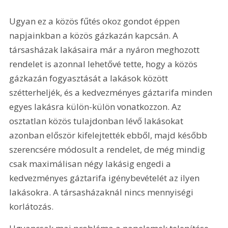
Ugyan ez a közös fűtés okoz gondot éppen 
napjainkban a közös gázkazán kapcsán. A 
társasházak lakásaira már a nyáron meghozott 
rendelet is azonnal lehetővé tette, hogy a közös 
gázkazán fogyasztását a lakások között 
szétterheljék, és a kedvezményes gáztarifa minden 
egyes lakásra külön-külön vonatkozzon. Az 
osztatlan közös tulajdonban lévő lakásokat 
azonban először kifelejtették ebből, majd később 
szerencsére módosult a rendelet, de még mindig 
csak maximálisan négy lakásig engedi a 
kedvezményes gáztarifa igénybevételét az ilyen 
lakásokra. A társasházaknál nincs mennyiségi 
korlátozás.