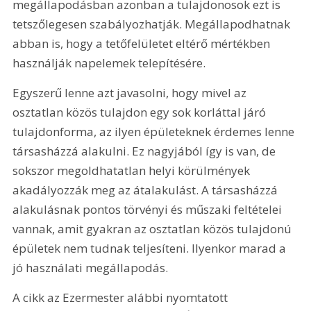
megállapodásban azonban a tulajdonosok ezt is 
tetszőlegesen szabályozhatják. Megállapodhatnak 
abban is, hogy a tetőfelületet eltérő mértékben 
használják napelemek telepítésére.
Egyszerű lenne azt javasolni, hogy mivel az 
osztatlan közös tulajdon egy sok korláttal járó 
tulajdonforma, az ilyen épületeknek érdemes lenne 
társasházzá alakulni. Ez nagyjából így is van, de 
sokszor megoldhatatlan helyi körülmények 
akadályozzák meg az átalakulást. A társasházzá 
alakulásnak pontos törvényi és műszaki feltételei 
vannak, amit gyakran az osztatlan közös tulajdonú 
épületek nem tudnak teljesíteni. Ilyenkor marad a 
jó használati megállapodás.
A cikk az Ezermester alábbi nyomtatott 