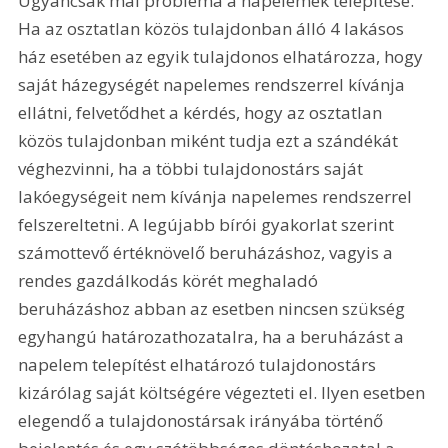
Ugyancsak mai probléma a napelemek telepítése. 
Ha az osztatlan közös tulajdonban álló 4 lakásos 
ház esetében az egyik tulajdonos elhatározza, hogy 
saját házegységét napelemes rendszerrel kívánja 
ellátni, felvetődhet a kérdés, hogy az osztatlan 
közös tulajdonban miként tudja ezt a szándékát 
véghezvinni, ha a többi tulajdonostárs saját 
lakóegységeit nem kívánja napelemes rendszerrel 
felszereltetni. A legújabb bírói gyakorlat szerint 
számottevő értéknövelő beruházáshoz, vagyis a 
rendes gazdálkodás körét meghaladó 
beruházáshoz abban az esetben nincsen szükség 
egyhangú határozathozatalra, ha a beruházást a 
napelem telepítést elhatározó tulajdonostárs 
kizárólag saját költségére végezteti el. Ilyen esetben 
elegendő a tulajdonostársak irányába történő 