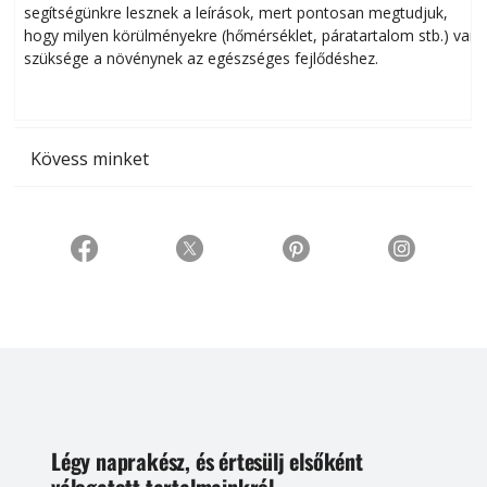
segítségünkre lesznek a leírások, mert pontosan megtudjuk,
k
hogy milyen körülményekre (hőmérséklet, páratartalom stb.) van
szüksége a növénynek az egészséges fejlődéshez.
t
Kövess minket
Légy naprakész, és értesülj elsőként