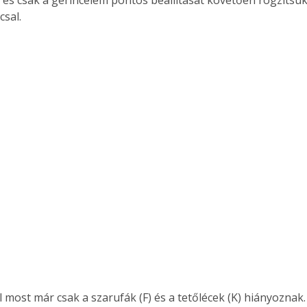
 és csak a gerincelem pontos beállítását követően rögzítsük
sal. 
 most már csak a szarufák (F) és a tetőlécek (K) hiányoznak.