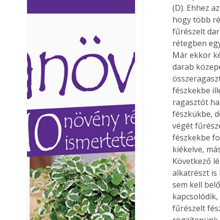
(D). Ehhez a
Ezermester lapszámai. A
Ezermester lapszámai
hogy több ré
Laptapir kényelmes megoldás,
Laptapir kényelmes 
fűrészelt da
mert: – t
mert: – t
rétegben egy
Már ekkor ké
darab közepé
összeragaszt
fészkekbe il
ragasztót ha
fészkükbe, d
végét fűrésze
fészkekbe fo
kiékelve, má
Következő lé
alkatrészt i
sem kell bel
kapcsolódik,
fűrészelt fés