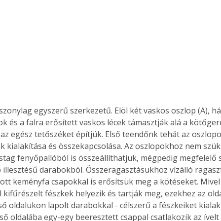
Együtt jobban megéri!
Bővebb információ itt!
k az
Együtt jobban megéri! A
mester
könyvek tetszőleges
er Old
párosítással kedvezményes
áron, 0 Ft postaköltséggel
szonylag egyszerű szerkezetű. Elöl két vaskos oszlop (A), há
ptapir új,
megrendelhetők!
ok és a falra erősített vaskos lécek támasztják alá a kötőger
és egyedi
tt
az egész tetőszéket építjük. Első teendőnk tehát az oszlopo
lvasására
 kialakítása és összekapcsolása. Az oszlopokhoz nem szük
elefonon
tag fenyőpallóból is összeállíthatjuk, mégpedig megfelelő 
nyelmesen
ap illesztésű darabokból. Összeragasztásukhoz vízálló ragasz
ben vagy
ott keményfa csapokkal is erősítsük meg a kötéseket. Mivel
t is
 kifűrészelt fészkek helyezik és tartják meg, ezekhez az old
. Bárhol,
ő oldalukon lapolt darabokkal - célszerű a fészkeiket kialak
ön élve
ső oldalába egy-egy beeresztett csappal csatlakozik az ível
ashatók az