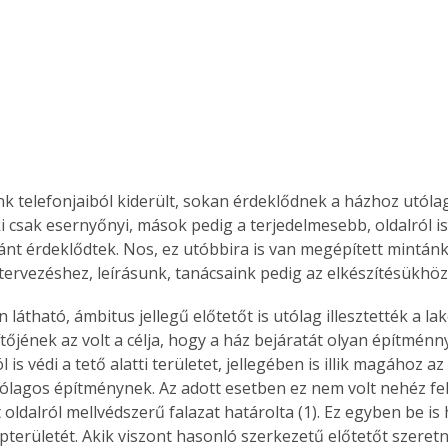
nk telefonjaiból kiderült, sokan érdeklődnek a házhoz utólag
ki csak esernyőnyi, mások pedig a terjedelmesebb, oldalról i
ránt érdeklődtek. Nos, ez utóbbira is van megépített mintánk
 tervezéshez, leírásunk, tanácsaink pedig az elkészítésükhöz
átható, ámbitus jellegű előtetőt is utólag illesztették a lak
pítőjének az volt a célja, hogy a ház bejáratát olyan építménn
l is védi a tető alatti területet, jellegében is illik magához az
ólagos építménynek. Az adott esetben ez nem volt nehéz fel
 oldalról mellvédszerű falazat határolta (1). Ez egyben be is 
pterületét. Akik viszont hasonló szerkezetű előtetőt szeretn