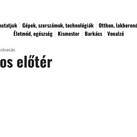
utatjuk
Gépek, szerszámok, technológiák
Otthon, lakberen
Életmód, egészség
Kismester
Barkács
Vonalzó
 olvasás
os előtér