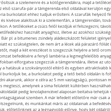
rősítsük a szelemenre és a kötőgerendákra, majd a tetőléce
Az első szarufa-pár a támgerenda első oldalával kerüljön egy
ria burkolatot ehhez tudjuk erősíteni. A szarufák helyező fé
 és kivésve alakítsuk ki a szelemenfán, a támgerendán, tová
on. A tetőléceket a csúcs felől kezdjük el felszegezni, távo
tetőfedéshez használt anyaghoz, illetve az azokhoz szüksége
 Bár pl. a bitumenes zsindely aládeszkázott felületet igényeln
iatt ez szükségtelen, de nem árt a lécek alá párazáró fóliát i
etőt, majd a két ereszlécet is szegezzük helyére a tető orom
romzat befedésére a fenyő lambéria a legmegfelelőbb anyag.
 fokban elforgatva szegezzük a támgerendára, illetve az utol
y a hatásuk a szokványostól eltérő és egyben attraktívabb le
l burkoljuk be, a burkolatot pedig a tető belső oldalán is fol
ni akarunk, akkor e célra az 5 mm vastagságú, pontosan m
is megteszi, amelynek a sima felületét kültérben használhat
hátoldalát pedig lenolajkencével alaposan beitatva tehetjük 
zontagságaival szemben. A már lefedett előtetőre már csak a
ertben,
Gyógyító növények: a
felszegelnünk, és munkánkat máris az oldalainak a befedéséve
sban
természet kincsei az
tük, előtetőnknek az a legnagyobb előnye, hogy két oldalról 