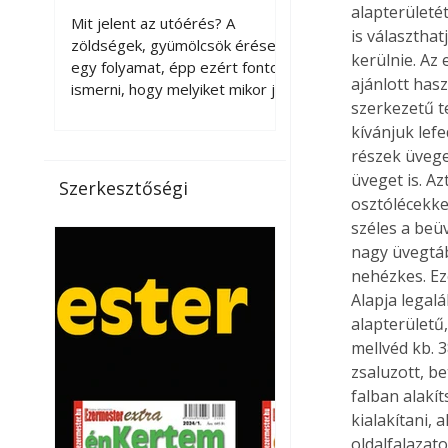
érnek tovább leszedés
alapterületét
Mit jelent az utóérés? A
is választhat
után?
zöldségek, gyümölcsök érése
kerülnie. Az
egy folyamat, épp ezért fontos
ajánlott has
ismerni, hogy melyiket mikor jó
szerkezetű t
leszedni. Meg kell különböztetni
kívánjuk lef
a gazdasági és a biológiai
érettséget. Például a
részek üvege
paradicsomot sokszor
üveget is. A
Szerkesztőségi
gazdasági érettségben, azaz
osztólécekke
félig éretten szedik le, ezután
széles a beü
utaztatják hosszan, és még
nagy üvegtáb
pulton tartható kell legyen.
nehézkes. Eze
Utóérik eközben, de nem lesz
Alapja legal
olyan ízű, mint amit a saját
alapterületű,
kertünkben, biológiai
mellvéd kb. 
érettségben szedünk le. Teljes
zsaluzott, b
érettségben szedve nem
falban alakí
tárolható h
kialakítani, 
oldalfalazat