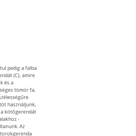
tul pedig a falba 
endát (C), amire 
k és a 
séges tömör fa, 
szélességűre 
tót használjunk, 
 a kötőgerendát 
alakhoz - 
ítanunk. Az 
t torokgerenda 