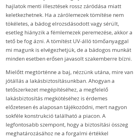
hajlatok menti illesztések rossz záródása miatt 
keletkezhetnek. Ha a zárólemezek tömítése nem 
tökéletes, a bádog elrozsdásodott vagy sérült, 
esetleg hiányzik a fémlemezek peremezése, akkor a 
tető be fog ázni. A tömítést UV-álló tömőanyaggal 
mi magunk is elvégezhetjük, de a bádogos munkát 
minden esetben erősen javasolt szakemberre bízni.
Mielőtt megtörténne a baj, nézzünk utána, mire van 
jótállás a lakásbiztosításunkban. Ahogyan a 
tetőszerkezet megépítéséhez, a megfelelő 
lakásbiztosítás megkötéséhez is érdemes 
előzetesen és alaposan tájékozódni, mert nagyon 
sokféle konstrukció található a piacon. A 
legfontosabb szempont, hogy a biztosítási összeg 
meghatározásához ne a forgalmi értékkel 