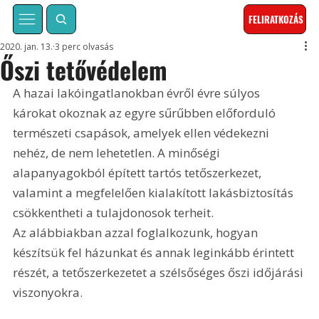
FELIRATKOZÁS
2020. jan. 13.
3 perc olvasás
Őszi tetővédelem
A hazai lakóingatlanokban évről évre súlyos 
károkat okoznak az egyre sűrűbben előforduló 
természeti csapások, amelyek ellen védekezni 
nehéz, de nem lehetetlen. A minőségi 
alapanyagokból épített tartós tetőszerkezet, 
valamint a megfelelően kialakított lakásbiztosítás 
csökkentheti a tulajdonosok terheit. 
Az alábbiakban azzal foglalkozunk, hogyan 
készítsük fel házunkat és annak leginkább érintett 
részét, a tetőszerkezetet a szélsőséges őszi időjárási 
viszonyokra.