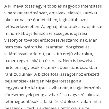
A klímaváltozás egyre több és nagyobb intenzitású 
viharokat eredményez, amelyek jelentős károkat 
okozhatnak az épületekben, leginkább azok 
tetőszerkezetében. Az éghajlatkutatók a napjainkat 
mindinkább jellemző szélsőséges időjárási 
viszonyok további erősödésével számolnak. Már 
nem csak nyáron kell számítani dörgéssel és 
villámlással tarkított, pusztító erejű viharokra, 
hanem egyre inkább ősszel is. Nem is beszélve a 
hirtelen nagy esőkről, amik ebben az időszakban 
ránk zúdulnak. A biztosítótársaságokhoz érkezett 
bejelentések alapján Magyarországon a 
leggyakoribb kártípus a viharkár, a legjellemzőbb 
káresemények pedig a vihar és a nagy szél okozta 
tetőmegbontások, a fa ki- és rádőlések, valamint a 
beázások. Ezért is érdemes a tetőnkre is úgy 