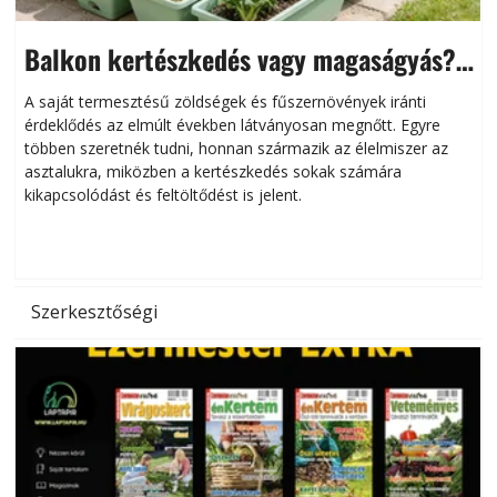
Balkon kertészkedés vagy magaságyás?
Helytakarékos kertészkedés
A saját termesztésű zöldségek és fűszernövények iránti
érdeklődés az elmúlt években látványosan megnőtt. Egyre
többen szeretnék tudni, honnan származik az élelmiszer az
l
asztalukra, miközben a kertészkedés sokak számára
kikapcsolódást és feltöltődést is jelent.
é
d
Szerkesztőségi