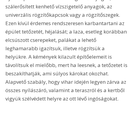
szálerősített kenhető vízszigetelő anyagok, az 
univerzális rögzítőkapcsok vagy a rögzítőszegek. 
Ezen kívül érdemes rendszeresen karbantartani az 
épület tetőzetét, héjalását; a laza, esetleg korábban 
elcsúszott cserepeket, palákat a lehető 
leghamarabb igazítsuk, illetve rögzítsük a 
helyükre. A kémények kilazult építőelemeit is 
távolítsuk el mielőbb, mert ha leesnek, a tetőzetet is 
beszakíthatják, ami súlyos károkat okozhat. 
Alapvető szabály, hogy vihar idején legyen zárva az 
összes nyílászáró, valamint a teraszról és a kertből 
vigyük szélvédett helyre az ott lévő ingóságokat.