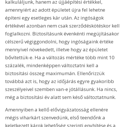
kalkuláljunk, hanem az újjáépítési értékkel, 
amennyiért az adott épületet újra fel lehetne 
építeni egy esetleges kár után. Az ingóságok 
értékével azonban nem csak szerződéskötéskor kell 
foglalkozni. Biztosításunk évenkénti megújításakor 
célszerű végiggondolni, hogy ingóságaink értéke 
mennyivel növekedett, illetve hogy az épületet 
bővítettük-e. Ha a változás mértéke több mint 10 
százalék, mindenképpen változtatni kell a 
biztosítási összeg maximumán. Ellenőrizzük 
továbbá azt is, hogy az időjárás egyre gyakoribb 
szeszélyeivel szemben van-e jótállásunk. Ha nincs, 
még a biztosítási év alatt sem késő változtatnunk.
Amennyiben a kellő elővigyázatosság ellenére 
mégis viharkárt szenvedünk, első teendőnk a 
keletkezett károk lehetőség szerinti enyhítése és a 