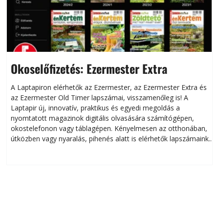
Okoselőfizetés: Ezermester Extra
A Laptapiron elérhetők az Ezermester, az Ezermester Extra és
az Ezermester Old Timer lapszámai, visszamenőleg is! A
Laptapir új, innovatív, praktikus és egyedi megoldás a
L
nyomtatott magazinok digitális olvasására számítógépen,
okostelefonon vagy táblagépen. Kényelmesen az otthonában,
útközben vagy nyaralás, pihenés alatt is elérhetők lapszámaink.
ú
Bárhol, bármikor, akár külföldön élve vagy dolgozva is
B
olvashatók az Ezermester lapszámai. A Laptapir kényelmes
megoldás, mert: – t