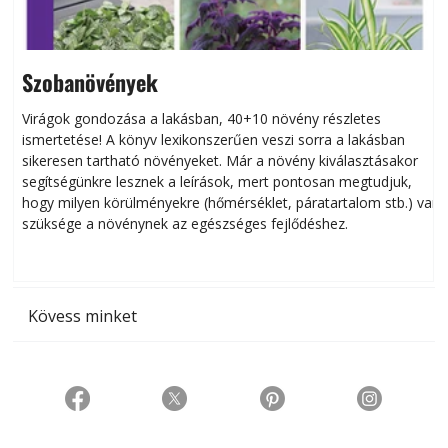
Szobanövények
Virágok gondozása a lakásban, 40+10 növény részletes
ismertetése! A könyv lexikonszerűen veszi sorra a lakásban
s
sikeresen tart­ha­tó növényeket. Már a növény kiválasztásakor
h
segítségünkre lesznek a leírások, mert pontosan megtudjuk,
k
hogy milyen körülményekre (hőmérséklet, páratartalom stb.) van
szüksége a növénynek az egészséges fejlődéshez.
t
Kövess minket