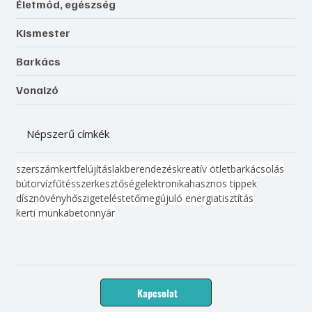
Életmód, egészség
Kismester
Barkács
Vonalzó
Népszerű címkék
szerszám
kert
felújítás
lakberendezés
kreatív ötlet
barkácsolás
bútor
víz
fűtés
szerkesztőség
elektronika
hasznos tippek
dísznövény
hőszigetelés
tető
megújuló energia
tisztítás
kerti munka
beton
nyár
Kapcsolat