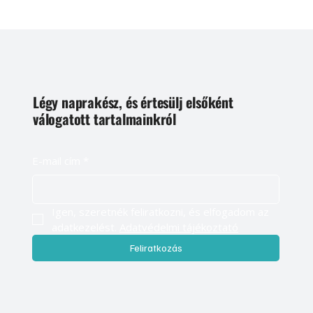
Légy naprakész, és értesülj elsőként
válogatott tartalmainkról
E-mail cím
*
Igen, szeretnék feliratkozni, és elfogadom az 
adatkezelést. 
Adatvédelmi tájékoztató
Feliratkozás