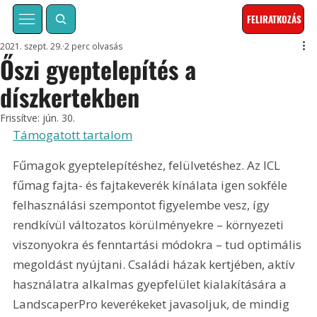
FELIRATKOZÁS
2021. szept. 29.
2 perc olvasás
Őszi gyeptelepítés a
díszkertekben
Frissítve:
jún. 30.
Támogatott tartalom
Fűmagok gyeptelepítéshez, felülvetéshez. Az ICL 
fűmag fajta- és fajtakeverék kínálata igen sokféle 
felhasználási szempontot figyelembe vesz, így 
rendkívül változatos körülményekre – környezeti 
viszonyokra és fenntartási módokra – tud optimális 
megoldást nyújtani. Családi házak kertjében, aktív 
használatra alkalmas gyepfelület kialakítására a 
LandscaperPro keverékeket javasoljuk, de mindig 