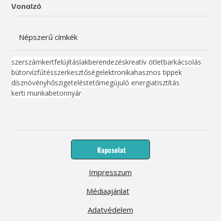
Vonalzó
Népszerű címkék
szerszám
kert
felújítás
lakberendezés
kreatív ötlet
barkácsolás
bútor
víz
fűtés
szerkesztőség
elektronika
hasznos tippek
dísznövény
hőszigetelés
tető
megújuló energia
tisztítás
kerti munka
beton
nyár
Kapcsolat
Impresszum
Médiaajánlat
Adatvédelem