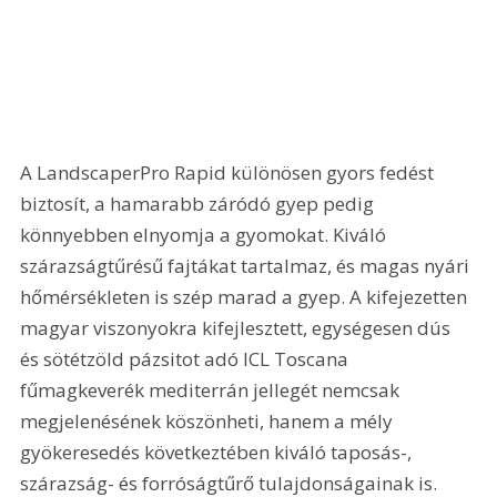
A LandscaperPro Rapid különösen gyors fedést 
biztosít, a hamarabb záródó gyep pedig 
könnyebben elnyomja a gyomokat. Kiváló 
szárazságtűrésű fajtákat tartalmaz, és magas nyári 
hőmérsékleten is szép marad a gyep. A kifejezetten 
magyar viszonyokra kifejlesztett, egységesen dús 
és sötétzöld pázsitot adó ICL Toscana 
fűmagkeverék mediterrán jellegét nemcsak 
megjelenésének köszönheti, hanem a mély 
gyökeresedés következtében kiváló taposás-, 
szárazság- és forróságtűrő tulajdonságainak is.