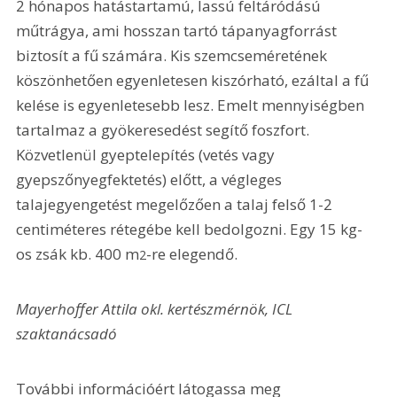
2 hónapos hatástartamú, lassú feltáródású 
műtrágya, ami hosszan tartó tápanyagforrást 
biztosít a fű számára. Kis szemcseméretének 
köszönhetően egyenletesen kiszórható, ezáltal a fű 
kelése is egyenletesebb lesz. Emelt mennyiségben 
tartalmaz a gyökeresedést segítő foszfort. 
Közvetlenül gyeptelepítés (vetés vagy 
gyepszőnyegfektetés) előtt, a végleges 
talajegyengetést megelőzően a talaj felső 1-2 
centiméteres rétegébe kell bedolgozni. Egy 15 kg-
os zsák kb. 400 m
-re elegendő.
2
Mayerhoffer Attila okl. kertészmérnök, ICL 
szaktanácsadó
További információért látogassa meg 