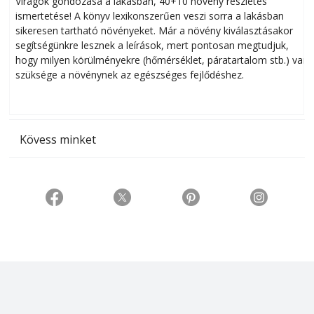
Virágok gondozása a lakásban, 40+10 növény részletes
ismertetése! A könyv lexikonszerűen veszi sorra a lakásban
s
sikeresen tart­ha­tó növényeket. Már a növény kiválasztásakor
h
segítségünkre lesznek a leírások, mert pontosan megtudjuk,
k
hogy milyen körülményekre (hőmérséklet, páratartalom stb.) van
szüksége a növénynek az egészséges fejlődéshez.
t
Kövess minket