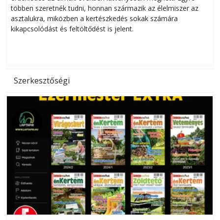
többen szeretnék tudni, honnan származik az élelmiszer az
l
asztalukra, miközben a kertészkedés sokak számára
kikapcsolódást és feltöltődést is jelent.
é
d
Szerkesztőségi