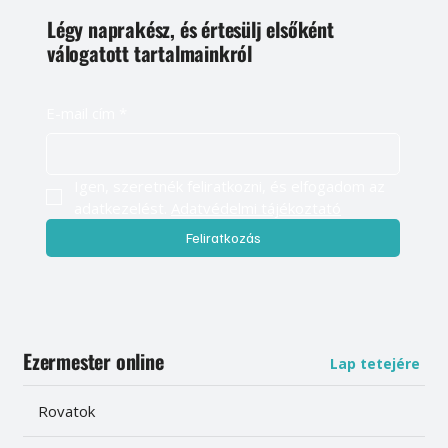
Légy naprakész, és értesülj elsőként
válogatott tartalmainkról
E-mail cím
*
Igen, szeretnék feliratkozni, és elfogadom az 
adatkezelést. 
Adatvédelmi tájékoztató
Feliratkozás
Ezermester online
Lap tetejére
Rovatok