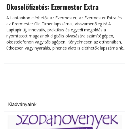
Okoselőfizetés: Ezermester Extra
A Laptapiron elérhetők az Ezermester, az Ezermester Extra és
az Ezermester Old Timer lapszámai, visszamenőleg is! A
Laptapir új, innovatív, praktikus és egyedi megoldás a
L
nyomtatott magazinok digitális olvasására számítógépen,
okostelefonon vagy táblagépen. Kényelmesen az otthonában,
útközben vagy nyaralás, pihenés alatt is elérhetők lapszámaink.
ú
Bárhol, bármikor, akár külföldön élve vagy dolgozva is
B
olvashatók az Ezermester lapszámai. A Laptapir kényelmes
megoldás, mert: – t
Kiadványaink