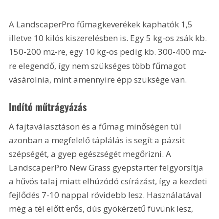
A LandscaperPro fűmagkeverékek kaphatók 1,5 
illetve 10 kilós kiszerelésben is. Egy 5 kg-os zsák kb. 
150-200 m
-re, egy 10 kg-os pedig kb. 300-400 m
-
2
2
re elegendő, így nem szükséges több fűmagot 
vásárolnia, mint amennyire épp szüksége van.
Indító műtrágyázás
A fajtaválasztáson és a fűmag minőségen túl 
azonban a megfelelő táplálás is segít a pázsit 
szépségét, a gyep egészségét megőrizni. A 
LandscaperPro New Grass gyepstarter felgyorsítja 
a hűvös talaj miatt elhúzódó csírázást, így a kezdeti 
fejlődés 7-10 nappal rövidebb lesz. Használatával 
még a tél előtt erős, dús gyökérzetű füvünk lesz, 