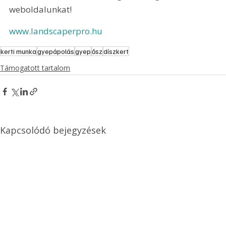
weboldalunkat!
www.landscaperpro.hu
kerti munka
gyepápolás
gyep
ősz
díszkert
Támogatott tartalom
Kapcsolódó bejegyzések