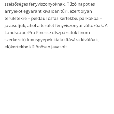
szélsőséges fényviszonyoknak. Tűző napot és 
árnyékot egyaránt kiválóan tűri, ezért olyan 
területekre – például ősfás kertekbe, parkokba – 
javasoljuk, ahol a terület fényviszonyai változóak. A 
LandscaperPro Finesse díszpázsitok finom 
szerkezetű luxusgyepek kialakítására kiválóak, 
előkertekbe különösen javasolt.