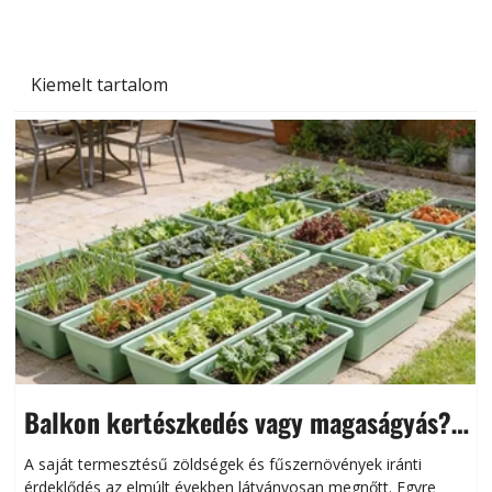
Kiemelt tartalom
Balkon kertészkedés vagy magaságyás?
Helytakarékos kertészkedés
A saját termesztésű zöldségek és fűszernövények iránti
érdeklődés az elmúlt években látványosan megnőtt. Egyre