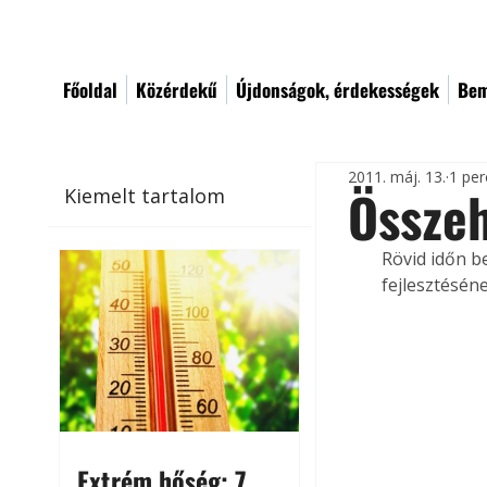
Főoldal
Közérdekű
Újdonságok, érdekességek
Bem
2011. máj. 13.
1 per
Összeh
Kiemelt tartalom
Rövid időn b
fejlesztésén
Extrém hőség: 7