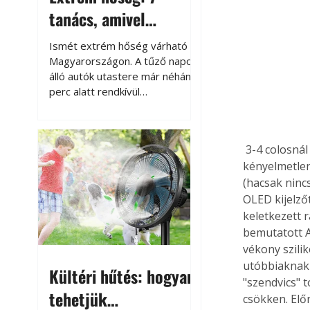
tanács, amivel
megóvhatjuk
Ismét extrém hőség várható
autónkat a nyári
Magyarországon. A tűző napon
álló autók utastere már néhány
károktól
perc alatt rendkívül
felmelegszik, és rövid időn belül
akár a 60-70 °C-ot is
megközelítheti. Ez nemcsak a
 3-4 colosnál nagyobb kijelzőjű okostelefont a zsebünkben hordani meglehetősen 
beszállást teszi kellemetlenné,
kényelmetlen
hanem az autó állapotára és a
(hacsak nincs
benne hagyott tárgyakra is
káros hatással lehet. Néhány
OLED kijelző
egyszerű óvintézkedéssel
keletkezett 
azonban jelentősen
bemutatott A
csökkenthetjük a hőség káros
vékony szili
hatásait.
utóbbiaknak 
Kültéri hűtés: hogyan
"szendvics" 
tehetjük
csökken. Elő