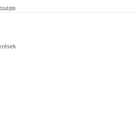
kességek
yzések