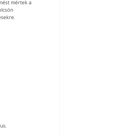
nést mértek a 
olcsón 
ésekre.
us.