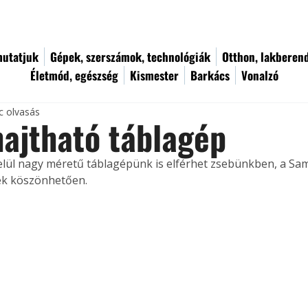
utatjuk
Gépek, szerszámok, technológiák
Otthon, lakberen
Életmód, egészség
Kismester
Barkács
Vonalzó
c olvasás
ajtható táblagép
elül nagy méretű táblagépünk is elférhet zsebünkben, a Sa
ek köszönhetően.