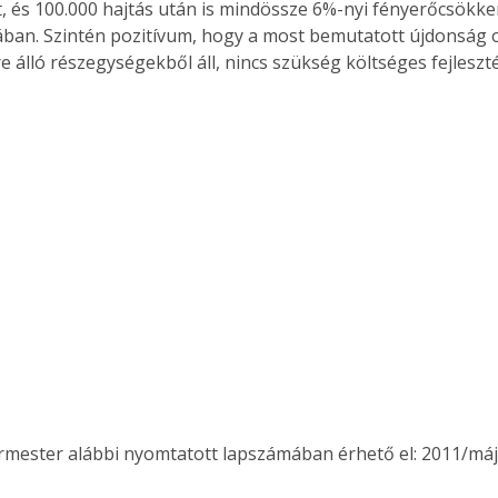
t, és 100.000 hajtás után is mindössze 6%-nyi fényerőcsökke
ában. Szintén pozitívum, hogy a most bemutatott újdonság 
e álló részegységekből áll, nincs szükség költséges fejleszt
ermester alábbi nyomtatott lapszámában érhető el: 2011/máj