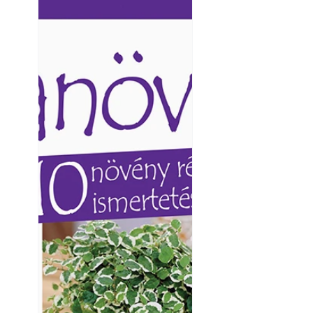
Ezermester lapszámai. A
Ezermester lapszámai
Laptapir kényelmes megoldás,
Laptapir kényelmes 
mert: – t
mert: – t
Yamaha koncepci