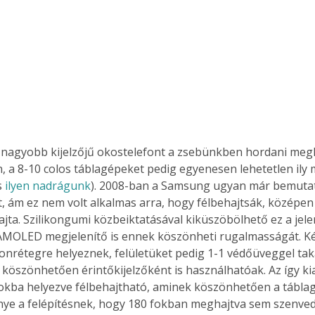
, a 8-10 colos táblagépeket pedig egyenesen lehetetlen ily
 
ilyen nadrágunk
). 2008-ban a Samsung ugyan már bemutatot
t, ám ez nem volt alkalmas arra, hogy félbehajtsák, középen
rajta. Szilikongumi közbeiktatásával kiküszöbölhető ez a jel
MOLED megjelenítő is ennek köszönheti rugalmasságát. Két 
konrétegre helyeznek, felületüket pedig 1-1 védőüveggel taka
köszönhetően érintőkijelzőként is használhatóak. Az így kia
tokba helyezve félbehajtható, aminek köszönhetően a táblag
nye a felépítésnek, hogy 180 fokban meghajtva sem szenv