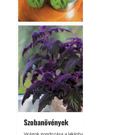
Szobanövények
Virágoskert: k
teraszon, laká
Virágok gondozása a lakásban,