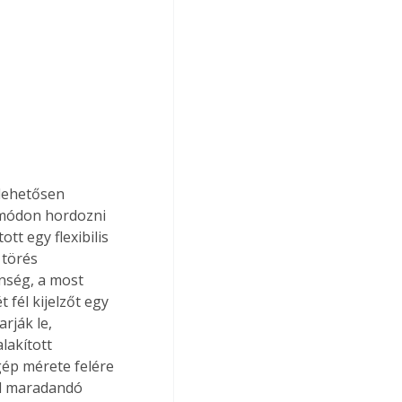
 módon hordozni 
t egy flexibilis 
 törés 
enség, a most 
fél kijelzőt egy 
rják le, 
lakított 
ép mérete felére 
ed maradandó 