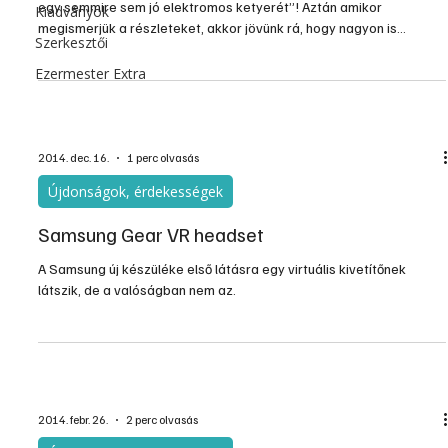
egy semmire sem jó elektromos ketyerét”! Aztán amikor
Kiadványok
megismerjük a részleteket, akkor jövünk rá, hogy nagyon is
Szerkesztői
hasznos, célszerű eszközről van szó, ami igenis megkönnyíti
hétköznapjainkat. Így vagyunk az okosbőrönd koncepciójával is.
Ezermester Extra
2014. dec. 16.
1 perc olvasás
Újdonságok, érdekességek
Samsung Gear VR headset
A Samsung új készüléke első látásra egy virtuális kivetítőnek
látszik, de a valóságban nem az.
2014. febr. 26.
2 perc olvasás