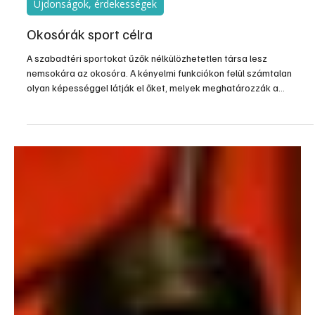
Újdonságok, érdekességek
Okosórák sport célra
A szabadtéri sportokat űzők nélkülözhetetlen társa lesz
nemsokára az okosóra. A kényelmi funkciókon felül számtalan
olyan képességgel látják el őket, melyek meghatározzák a
sportoló edzéstervét, figyelik egészségi állapotát és segíti őket
versenyzés közben is. De az amatőr természetjárók is
valószínűleg szívesen fogadnak egy ilyen eszközt.