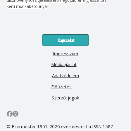
szerszám
kert
felújítás
lakberendezés
kreatív ötlet
barkácsolás
bútor
víz
fűtés
szerkesztőség
elektronika
hasznos tippek
dísznövény
hőszigetelés
tető
megújuló energia
tisztítás
kerti munka
beton
nyár
Kapcsolat
Impresszum
Médiaajánlat
Adatvédelem
Előfizetés
Szerzői jogok