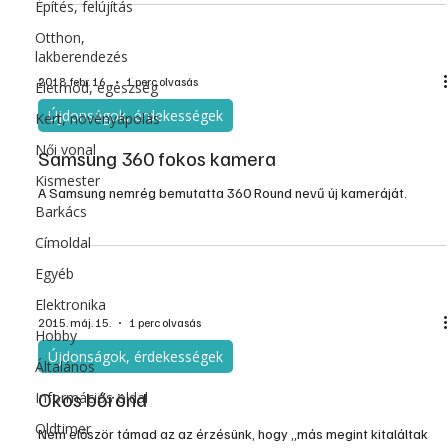
Építés, felújítás
Otthon,
lakberendezés
2018. febr. 16.
1 perc olvasás
Életmód, egészség
Újdonságok, érdekességek
Kert, növényápolás
Női vonal
Samsung 360 fokos kamera
Kismester
A Samsung nemrég bemutatta 360 Round nevű új kameráját.
Barkács
Címoldal
Egyéb
Elektronika
2015. máj. 15.
1 perc olvasás
Hobby
Újdonságok, érdekességek
Általános
Okos bőrönd
Információs oldal
Oldtimer
Nem először támad az az érzésünk, hogy „más megint kitaláltak