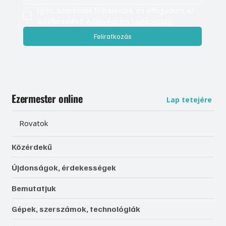
Igen, szeretnék feliratkozni, és elfogadom az 
adatkezelést. 
Adatvédelmi tájékoztató
Feliratkozás
Ezermester online
Lap tetejére
Rovatok
Közérdekű
Újdonságok, érdekességek
Bemutatjuk