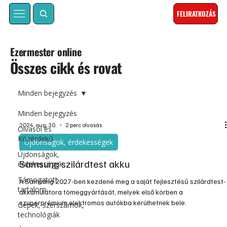
FELIRATKOZÁS
Ezermester online
Összes cikk és rovat
Minden bejegyzés
Minden bejegyzés
2024. aug. 30.
2 perc olvasás
Olvasói és
Közérdekű
Újdonságok, érdekességek
Újdonságok,
Samsung szilárdtest akku
érdekességek
Támogatott
A Samsung 2027-ben kezdené meg a saját fejlesztésű szilárdtest-
tartalom
akkumulátora tömeggyártását, melyek első körben a
szuperprémium elektromos autókba kerülhetnek bele.
Gépek, szerszámok,
technológiák