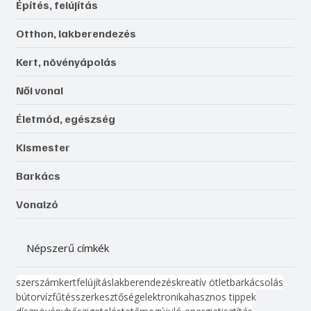
Gépek, szerszámok, technológiák
Építés, felújítás
Otthon, lakberendezés
Kert, növényápolás
Női vonal
Életmód, egészség
Kismester
Barkács
Vonalzó
Népszerű címkék