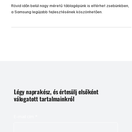
Összehajtható táblagép
Rövid időn belül nagy méretű táblagépünk is elférhet zsebünkben,
a Samsung legújabb fejlesztésének köszönhetően.
Légy naprakész, és értesülj elsőként
válogatott tartalmainkról
E-mail cím
*