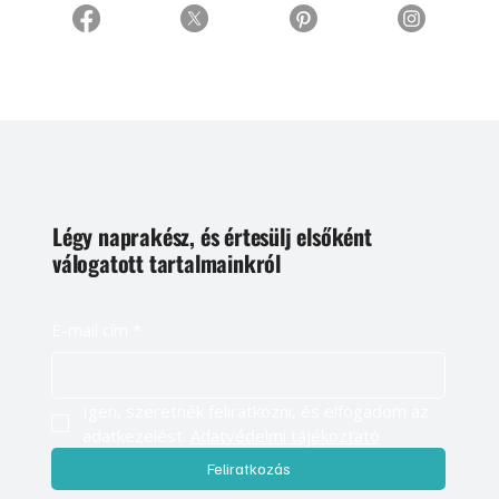
Légy naprakész, és értesülj elsőként
válogatott tartalmainkról
E-mail cím
*
Igen, szeretnék feliratkozni, és elfogadom az 
adatkezelést. 
Adatvédelmi tájékoztató
Feliratkozás