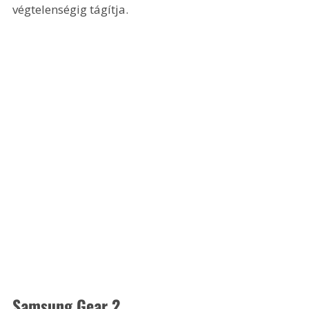
végtelenségig tágítja.
Samsung Gear 2