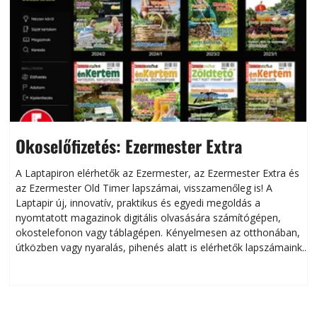
Okoselőfizetés: Ezermester Extra
A Laptapiron elérhetők az Ezermester, az Ezermester Extra és
az Ezermester Old Timer lapszámai, visszamenőleg is! A
Laptapir új, innovatív, praktikus és egyedi megoldás a
L
nyomtatott magazinok digitális olvasására számítógépen,
okostelefonon vagy táblagépen. Kényelmesen az otthonában,
útközben vagy nyaralás, pihenés alatt is elérhetők lapszámaink.
ú
Bárhol, bármikor, akár külföldön élve vagy dolgozva is
B
olvashatók az Ezermester lapszámai. A Laptapir kényelmes
megoldás, mert: – t