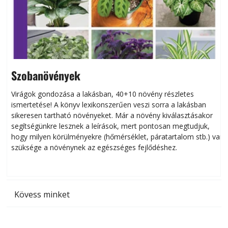
Szobanövények
Virágok gondozása a lakásban, 40+10 növény részletes
ismertetése! A könyv lexikonszerűen veszi sorra a lakásban
s
sikeresen tart­ha­tó növényeket. Már a növény kiválasztásakor
h
segítségünkre lesznek a leírások, mert pontosan megtudjuk,
k
hogy milyen körülményekre (hőmérséklet, páratartalom stb.) van
szüksége a növénynek az egészséges fejlődéshez.
t
Kövess minket