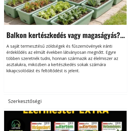
Balkon kertészkedés vagy magaságyás?
Helytakarékos kertészkedés
A saját termesztésű zöldségek és fűszernövények iránti
érdeklődés az elmúlt években látványosan megnőtt. Egyre
többen szeretnék tudni, honnan származik az élelmiszer az
l
asztalukra, miközben a kertészkedés sokak számára
kikapcsolódást és feltöltődést is jelent.
é
d
Szerkesztőségi