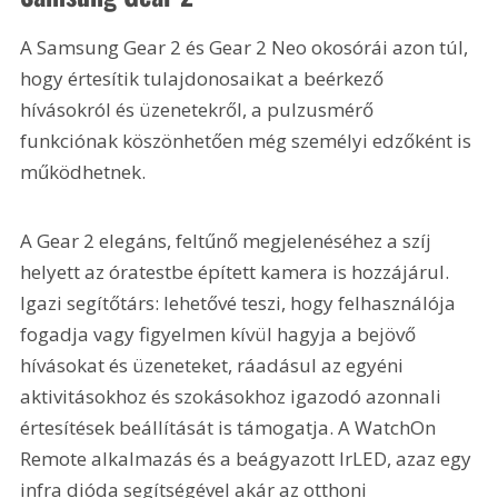
A Samsung Gear 2 és Gear 2 Neo okosórái azon túl, 
hogy értesítik tulajdonosaikat a beérkező 
hívásokról és üzenetekről, a pulzusmérő 
funkciónak köszönhetően még személyi edzőként is 
működhetnek.
A Gear 2 elegáns, feltűnő megjelenéséhez a szíj 
helyett az óratestbe épített kamera is hozzájárul. 
Igazi segítőtárs: lehetővé teszi, hogy felhasználója 
fogadja vagy figyelmen kívül hagyja a bejövő 
hívásokat és üzeneteket, ráadásul az egyéni 
aktivitásokhoz és szokásokhoz igazodó azonnali 
értesítések beállítását is támogatja. A WatchOn 
Remote alkalmazás és a beágyazott IrLED, azaz egy 
infra dióda segítségével akár az otthoni 