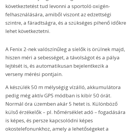
következtetést tud levonni a sportoló oxigén-
felhasználására, amiből viszont az edzettségi 
szintre, a fáradtságra, és a szükséges pihenő időkre 
lehet következtetni.
A Fenix 2-nek valószínűleg a síelők is örülnek majd, 
hiszen méri a sebességet, a távolságot és a pálya 
lejtését is, és automatikusan bejelentkezik a 
verseny mérési pontjain.
A készülék 50 m mélységig vízálló, akkumulátora 
pedig még aktív GPS módban is kibír 50 órát. 
Normál óra üzemben akár 5 hetet is. Különböző 
külső érzékelők – pl. hőmérséklet adó – fogadására 
is képes, és persze kapcsolódni képes 
okostelefonunkhoz, amely a lehetőségeket a 