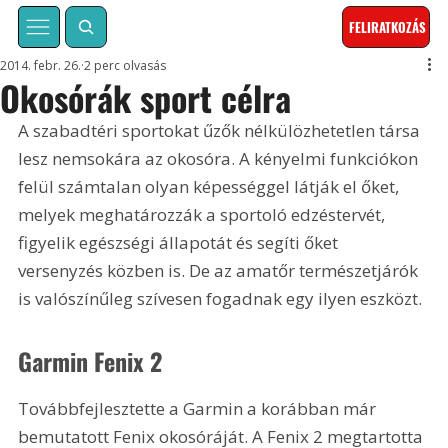
FELIRATKOZÁS
2014. febr. 26.
2 perc olvasás
Okosórák sport célra
A szabadtéri sportokat űzők nélkülözhetetlen társa 
lesz nemsokára az okosóra. A kényelmi funkciókon 
felül számtalan olyan képességgel látják el őket, 
melyek meghatározzák a sportoló edzéstervét, 
figyelik egészségi állapotát és segíti őket 
versenyzés közben is. De az amatőr természetjárók 
is valószínűleg szívesen fogadnak egy ilyen eszközt.
Garmin Fenix 2
Továbbfejlesztette a Garmin a korábban már 
bemutatott Fenix okosóráját. A Fenix 2 megtartotta 