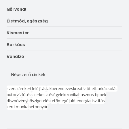
Női vonal
Életmód, egészség
Kismester
Barkács
Vonalzó
Népszerű címkék
szerszám
kert
felújítás
lakberendezés
kreatív ötlet
barkácsolás
bútor
víz
fűtés
szerkesztőség
elektronika
hasznos tippek
dísznövény
hőszigetelés
tető
megújuló energia
tisztítás
kerti munka
beton
nyár