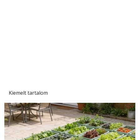
Napégés kezelése – mit tegyünk, ha túl sok
nap ért?
Kiemelt tartalom