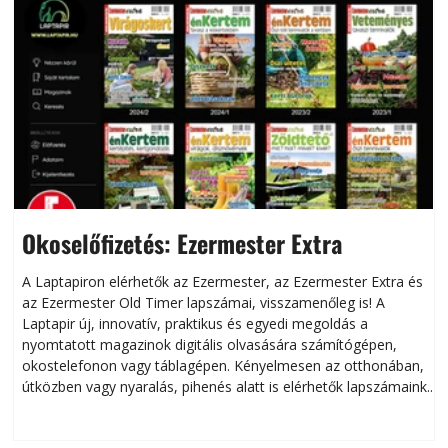
Okoselőfizetés: Ezermester Extra
A Laptapiron elérhetők az Ezermester, az Ezermester Extra és
az Ezermester Old Timer lapszámai, visszamenőleg is! A
Laptapir új, innovatív, praktikus és egyedi megoldás a
L
nyomtatott magazinok digitális olvasására számítógépen,
okostelefonon vagy táblagépen. Kényelmesen az otthonában,
útközben vagy nyaralás, pihenés alatt is elérhetők lapszámaink.
ú
Bárhol, bármikor, akár külföldön élve vagy dolgozva is
B
olvashatók az Ezermester lapszámai. A Laptapir kényelmes