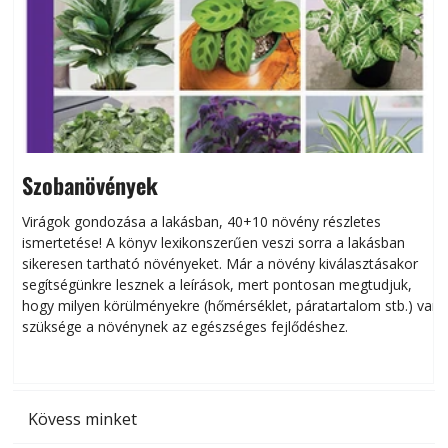
Szobanövények
Virágok gondozása a lakásban, 40+10 növény részletes
ismertetése! A könyv lexikonszerűen veszi sorra a lakásban
s
sikeresen tart­ha­tó növényeket. Már a növény kiválasztásakor
h
segítségünkre lesznek a leírások, mert pontosan megtudjuk,
k
hogy milyen körülményekre (hőmérséklet, páratartalom stb.) van
szüksége a növénynek az egészséges fejlődéshez.
t
Kövess minket