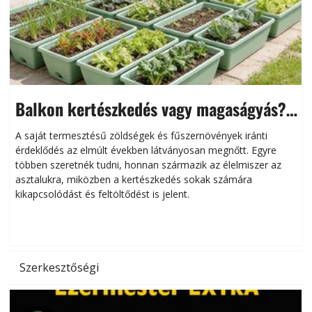
Balkon kertészkedés vagy magaságyás?
Helytakarékos kertészkedés
A saját termesztésű zöldségek és fűszernövények iránti
érdeklődés az elmúlt években látványosan megnőtt. Egyre
többen szeretnék tudni, honnan származik az élelmiszer az
l
asztalukra, miközben a kertészkedés sokak számára
kikapcsolódást és feltöltődést is jelent.
é
d
Szerkesztőségi