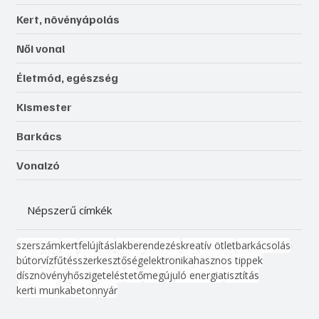
Kert, növényápolás
Női vonal
Életmód, egészség
Kismester
Barkács
Vonalzó
Népszerű címkék
szerszám
kert
felújítás
lakberendezés
kreatív ötlet
barkácsolás
bútor
víz
fűtés
szerkesztőség
elektronika
hasznos tippek
dísznövény
hőszigetelés
tető
megújuló energia
tisztítás
kerti munka
beton
nyár