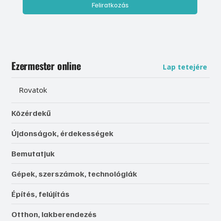
Feliratkozás
Ezermester online
Lap tetejére
Rovatok
Közérdekű
Újdonságok, érdekességek
Bemutatjuk
Gépek, szerszámok, technológiák
Építés, felújítás
Otthon, lakberendezés