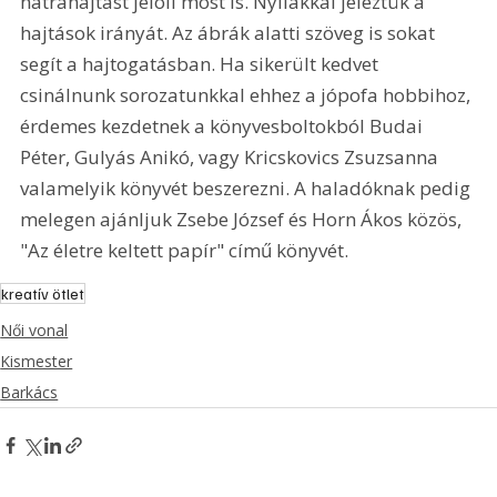
hátrahajtást jelöli most is. Nyilakkal jeleztük a 
hajtások irányát. Az ábrák alatti szöveg is sokat 
segít a hajtogatásban. Ha sikerült kedvet 
csinálnunk sorozatunkkal ehhez a jópofa hobbihoz, 
érdemes kezdetnek a könyvesboltokból Budai 
Péter, Gulyás Anikó, vagy Kricskovics Zsuzsanna 
valamelyik könyvét beszerezni. A haladóknak pedig 
melegen ajánljuk Zsebe József és Horn Ákos közös, 
"Az életre keltett papír" című könyvét. 
kreatív ötlet
Női vonal
Kismester
Barkács