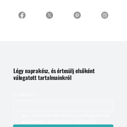
Légy naprakész, és értesülj elsőként
válogatott tartalmainkról
E-mail cím
*
Igen, szeretnék feliratkozni, és elfogadom az 
adatkezelést. 
Adatvédelmi tájékoztató