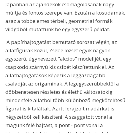
Japánban az ajándékok csomagolásának nagy 
múltja és fontos szerepe van. Ezután a kosudamák, 
azaz a többelemes térbeli, geometriai formák 
világából mutattunk be egy egyszerű példát.
 A papírhajtogatást bemutató sorozat végén, az 
állatfigurák közül, Zsebe József egyik nagyon 
egyszerű, úgynevezett "akciós" modelljét, egy 
csapkodó szárnyú kis csibét készítettünk el. Az 
állathajtogatások képezik a leggazdagabb 
családját az origaminak. A legegyszerűbbektől a 
döbbenetesen részletes és élethű változatokig 
mindenféle állatból több különböző megközelítésű 
figurát is kitaláltak. Az itt lerajzolt madárkát is 
négyzetből kell készíteni. A szaggatott vonal a 
magunk felé hajtást, a pont - pont vonal a 