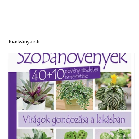
megoldás, mert: – t
Kiadványaink