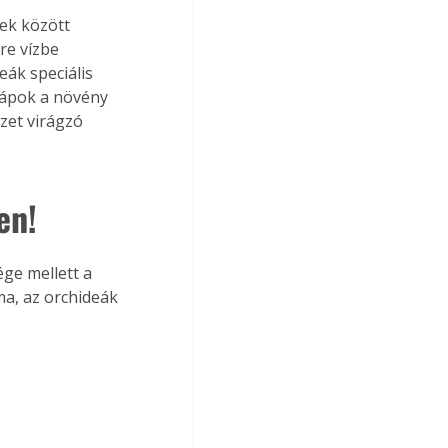
ek között 
re vízbe 
eák speciális 
tápok a növény 
zet virágzó 
en!
ge mellett a 
a, az orchideák 