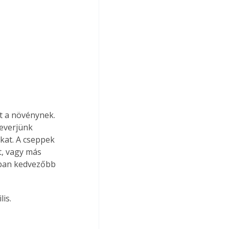
t a növénynek. 
keverjünk 
kat. A cseppek 
, vagy más 
ában kedvezőbb 
is.