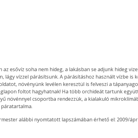
 az esővíz soha nem hideg, a lakásban se adjunk hideg vize
, lágy vízzel párásítsunk. A párásításhoz használt vízbe is 
oldatot, növényünk levélen keresztül is felveszi a tápanyago
glapon foltot hagyhatnak! Ha több orchideát tartunk együtt
yű növénnyel csoportba rendezzük, a kialakuló mikroklím
ő páratartalma.
ermester alábbi nyomtatott lapszámában érhető el: 2009/ápril