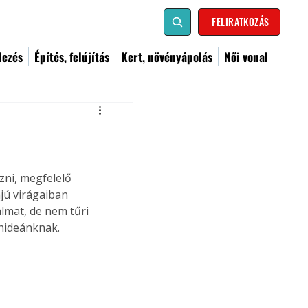
FELIRATKOZÁS
dezés
Építés, felújítás
Kert, növényápolás
Női vonal
ni, megfelelő 
jú virágaiban 
lmat, de nem tűri 
chideánknak.