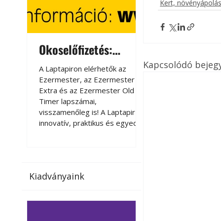
Kert, növényápolá
Okoselőfizetés:
Okoselőfizetés
Ezermester Extra
Kapcsolódó bejeg
A Laptapiron elérhetők az
A Laptapiron elérhető
Ezermester, az Ezermester
Ezermester, az Ezer
Extra és az Ezermester Old
Extra és az Ezermest
Timer lapszámai,
Timer lapszámai,
visszamenőleg is! A Laptapir új,
visszamenőleg is! A La
innovatív, praktikus és egyedi
innovatív, praktikus 
megoldás a nyomtatott
megoldás a nyomtato
magazinok digitális olvasására
magazinok digitális o
számítógépen, okostelefonon
számítógépen, okost
vagy táblagépen. Kényelmesen
vagy táblagépen. Ké
Kiadványaink
az otthonában, útközben vagy
az otthonában, útköz
nyaralás, pihenés alatt is
nyaralás, pihenés alat
elérhetők lapszámaink. Bárhol,
elérhetők lapszámaink
bármikor, akár külföldön élve
bármikor, akár külföld
vagy dolgozva is olvashatók az
vagy dolgozva is olv