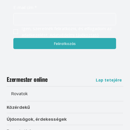
E-mail cím
*
Igen, szeretnék feliratkozni, és elfogadom az 
adatkezelést. 
Adatvédelmi tájékoztató
Feliratkozás
Ezermester online
Lap tetejére
Rovatok
Közérdekű
Újdonságok, érdekességek