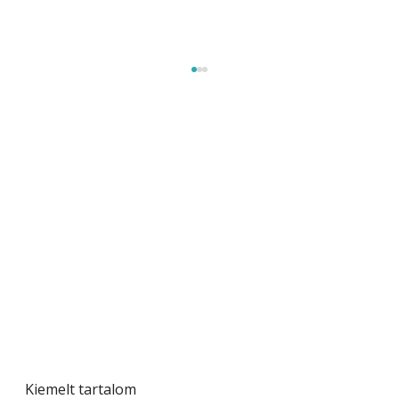
Tiszta homlokzat éveken át
Kiemelt tartalom