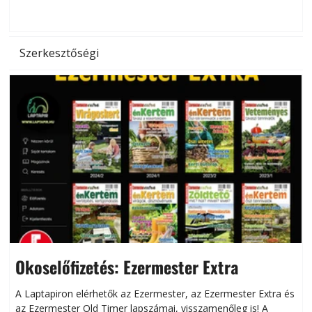
d
Szerkesztőségi
Okoselőfizetés: Ezermester Extra
A Laptapiron elérhetők az Ezermester, az Ezermester Extra és
az Ezermester Old Timer lapszámai, visszamenőleg is! A