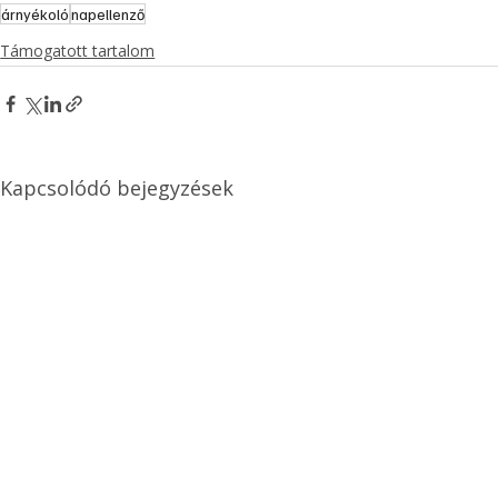
árnyékoló
napellenző
Támogatott tartalom
Kapcsolódó bejegyzések