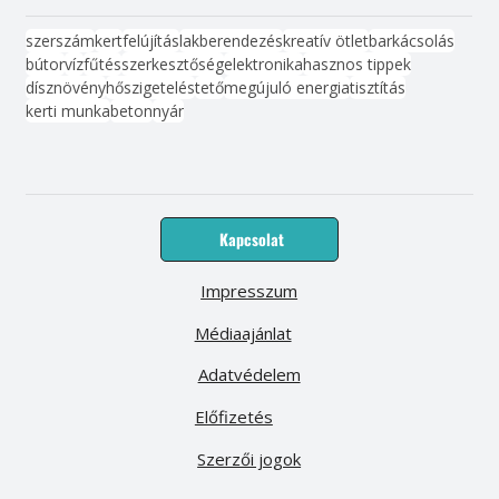
szerszám
kert
felújítás
lakberendezés
kreatív ötlet
barkácsolás
bútor
víz
fűtés
szerkesztőség
elektronika
hasznos tippek
dísznövény
hőszigetelés
tető
megújuló energia
tisztítás
kerti munka
beton
nyár
Kapcsolat
Impresszum
Médiaajánlat
Adatvédelem
Előfizetés
Szerzői jogok