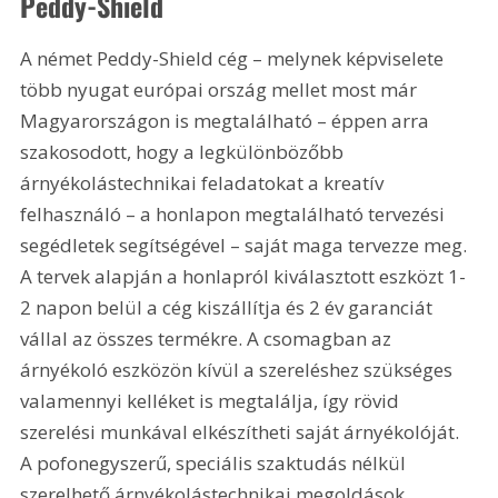
Peddy-Shield 
A német Peddy-Shield cég – melynek képviselete 
több nyugat európai ország mellet most már 
Magyarországon is megtalálható – éppen arra 
szakosodott, hogy a legkülönbözőbb 
árnyékolástechnikai feladatokat a kreatív 
felhasználó – a honlapon megtalálható tervezési 
segédletek segítségével – saját maga tervezze meg. 
A tervek alapján a honlapról kiválasztott eszközt 1-
2 napon belül a cég kiszállítja és 2 év garanciát 
vállal az összes termékre. A csomagban az 
árnyékoló eszközön kívül a szereléshez szükséges 
valamennyi kelléket is megtalálja, így rövid 
szerelési munkával elkészítheti saját árnyékolóját. 
A pofonegyszerű, speciális szaktudás nélkül 
szerelhető árnyékolástechnikai megoldások 