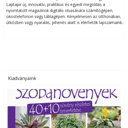
Laptapir új, innovatív, praktikus és egyedi megoldás a
L
nyomtatott magazinok digitális olvasására számítógépen,
okostelefonon vagy táblagépen. Kényelmesen az otthonában,
útközben vagy nyaralás, pihenés alatt is elérhetők lapszámaink.
ú
Bárhol, bármikor, akár külföldön élve vagy dolgozva is
B
olvashatók az Ezermester lapszámai. A Laptapir kényelmes
megoldás, mert: – t
Kiadványaink