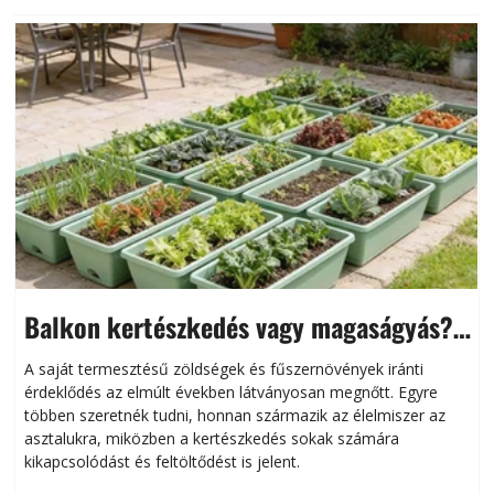
Balkon kertészkedés vagy magaságyás?
Helytakarékos kertészkedés
A saját termesztésű zöldségek és fűszernövények iránti
érdeklődés az elmúlt években látványosan megnőtt. Egyre
többen szeretnék tudni, honnan származik az élelmiszer az
l
asztalukra, miközben a kertészkedés sokak számára
kikapcsolódást és feltöltődést is jelent.
é