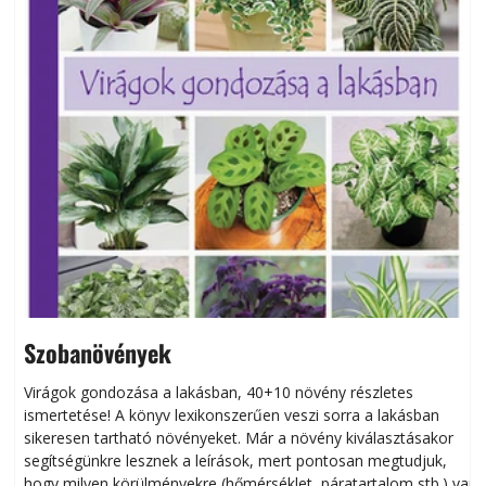
Szobanövények
Virágok gondozása a lakásban, 40+10 növény részletes
ismertetése! A könyv lexikonszerűen veszi sorra a lakásban
s
sikeresen tart­ha­tó növényeket. Már a növény kiválasztásakor
h
segítségünkre lesznek a leírások, mert pontosan megtudjuk,
k
hogy milyen körülményekre (hőmérséklet, páratartalom stb.) van