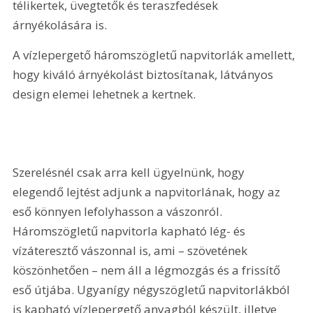
télikertek, üvegtetők és teraszfedések 
árnyékolására is.
A vízlepergető háromszögletű napvitorlák amellett, 
hogy kiváló árnyékolást biztosítanak, látványos 
design elemei lehetnek a kertnek.
Szerelésnél csak arra kell ügyelnünk, hogy 
elegendő lejtést adjunk a napvitorlának, hogy az 
eső könnyen lefolyhasson a vászonról. 
Háromszögletű napvitorla kapható lég- és 
vízáteresztő vászonnal is, ami – szövetének 
köszönhetően – nem áll a légmozgás és a frissítő 
eső útjába. Ugyanígy négyszögletű napvitorlákból 
is kapható vízlepergető anyagból készült, illetve 