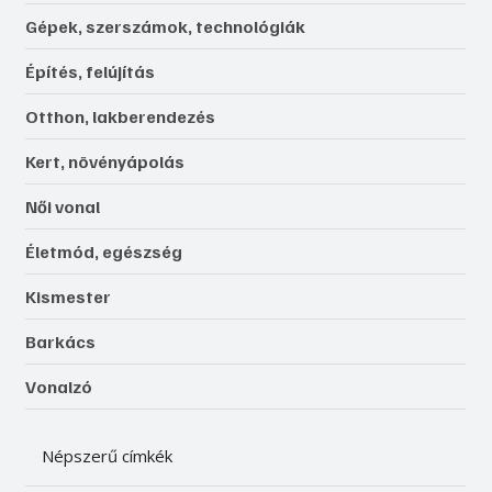
Gépek, szerszámok, technológiák
Építés, felújítás
Otthon, lakberendezés
Kert, növényápolás
Női vonal
Életmód, egészség
Kismester
Barkács
Vonalzó
Népszerű címkék