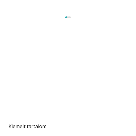
Sci-fibe illő repülő
Kiemelt tartalom