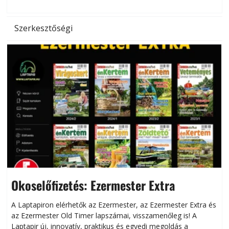
l
Szerkesztőségi
Okoselőfizetés: Ezermester Extra
A Laptapiron elérhetők az Ezermester, az Ezermester Extra és
az Ezermester Old Timer lapszámai, visszamenőleg is! A
Laptapir új, innovatív, praktikus és egyedi megoldás a
L