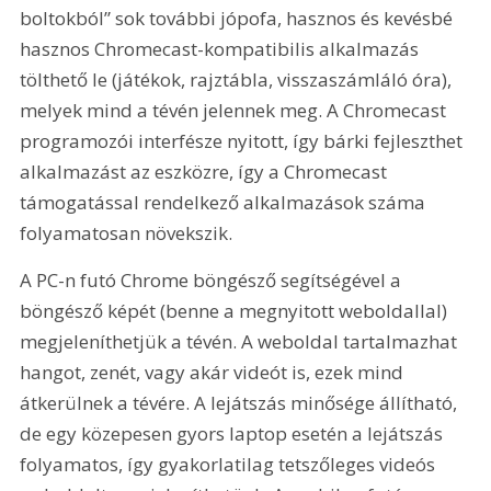
boltokból” sok további jópofa, hasznos és kevésbé 
hasznos Chromecast-kompatibilis alkalmazás 
tölthető le (játékok, rajztábla, visszaszámláló óra), 
melyek mind a tévén jelennek meg. A Chromecast 
programozói interfésze nyitott, így bárki fejleszthet 
alkalmazást az eszközre, így a Chromecast 
támogatással rendelkező alkalmazások száma 
folyamatosan növekszik.
A PC-n futó Chrome böngésző segítségével a 
böngésző képét (benne a megnyitott weboldallal) 
megjeleníthetjük a tévén. A weboldal tartalmazhat 
hangot, zenét, vagy akár videót is, ezek mind 
átkerülnek a tévére. A lejátszás minősége állítható, 
de egy közepesen gyors laptop esetén a lejátszás 
folyamatos, így gyakorlatilag tetszőleges videós 