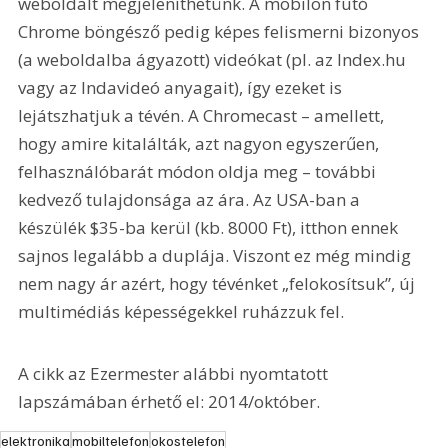
weboldalt megjeleníthetünk. A mobilon futó 
Chrome böngésző pedig képes felismerni bizonyos 
(a weboldalba ágyazott) videókat (pl. az Index.hu 
vagy az Indavideó anyagait), így ezeket is 
lejátszhatjuk a tévén. A Chromecast – amellett, 
hogy amire kitalálták, azt nagyon egyszerűen, 
felhasználóbarát módon oldja meg – további 
kedvező tulajdonsága az ára. Az USA-ban a 
készülék $35-ba kerül (kb. 8000 Ft), itthon ennek 
sajnos legalább a duplája. Viszont ez még mindig 
nem nagy ár azért, hogy tévénket „felokosítsuk”, új 
multimédiás képességekkel ruházzuk fel.
A cikk az Ezermester alábbi nyomtatott 
lapszámában érhető el: 2014/október.
elektronika
mobiltelefon
okostelefon