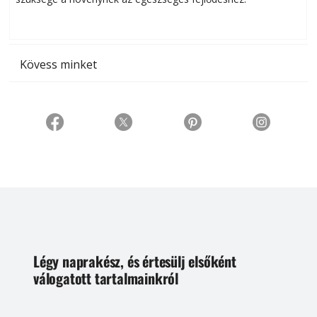
t
Kövess minket
Légy naprakész, és értesülj elsőként
válogatott tartalmainkról