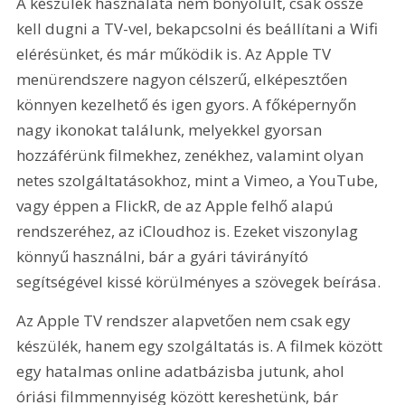
A készülék használata nem bonyolult, csak össze 
kell dugni a TV-vel, bekapcsolni és beállítani a Wifi 
elérésünket, és már működik is. Az Apple TV 
menürendszere nagyon célszerű, elképesztően 
könnyen kezelhető és igen gyors. A főképernyőn 
nagy ikonokat találunk, melyekkel gyorsan 
hozzáférünk filmekhez, zenékhez, valamint olyan 
netes szolgáltatásokhoz, mint a Vimeo, a YouTube, 
vagy éppen a FlickR, de az Apple felhő alapú 
rendszeréhez, az iCloudhoz is. Ezeket viszonylag 
könnyű használni, bár a gyári távirányító 
segítségével kissé körülményes a szövegek beírása.
Az Apple TV rendszer alapvetően nem csak egy 
készülék, hanem egy szolgáltatás is. A filmek között 
egy hatalmas online adatbázisba jutunk, ahol 
óriási filmmennyiség között kereshetünk, bár 