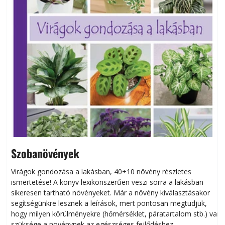
Szobanövények
Virágok gondozása a lakásban, 40+10 növény részletes
ismertetése! A könyv lexikonszerűen veszi sorra a lakásban
s
sikeresen tart­ha­tó növényeket. Már a növény kiválasztásakor
h
segítségünkre lesznek a leírások, mert pontosan megtudjuk,
k
hogy milyen körülményekre (hőmérséklet, páratartalom stb.) van
szüksége a növénynek az egészséges fejlődéshez.