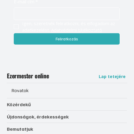
E-mail cím
*
Igen, szeretnék feliratkozni, és elfogadom az 
adatkezelést. 
Adatvédelmi tájékoztató
Feliratkozás
Ezermester online
Lap tetejére
Rovatok
Közérdekű
Újdonságok, érdekességek
Bemutatjuk