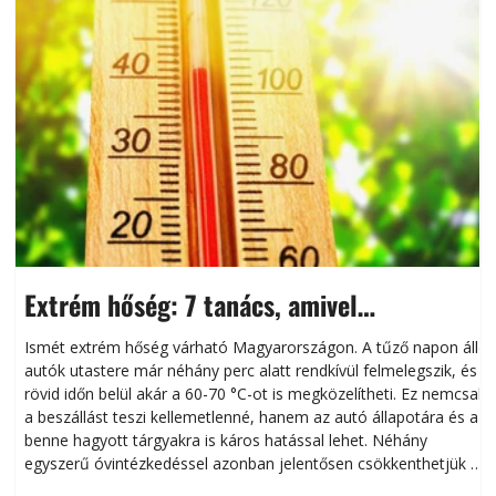
Extrém hőség: 7 tanács, amivel
megóvhatjuk autónkat a nyári károktól
Ismét extrém hőség várható Magyarországon. A tűző napon álló
autók utastere már néhány perc alatt rendkívül felmelegszik, és
rövid időn belül akár a 60-70 °C-ot is megközelítheti. Ez nemcsak
n
a beszállást teszi kellemetlenné, hanem az autó állapotára és a
benne hagyott tárgyakra is káros hatással lehet. Néhány
egyszerű óvintézkedéssel azonban jelentősen csökkenthetjük a
hőség káros hatásait.