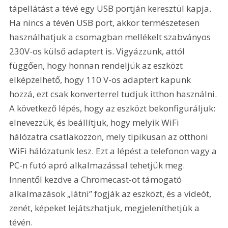
tápellátást a tévé egy USB portján keresztül kapja. 
Ha nincs a tévén USB port, akkor természetesen 
használhatjuk a csomagban mellékelt szabványos 
230V-os külső adaptert is. Vigyázzunk, attól 
függően, hogy honnan rendeljük az eszközt 
elképzelhető, hogy 110 V-os adaptert kapunk 
hozzá, ezt csak konverterrel tudjuk itthon használni. 
A következő lépés, hogy az eszközt bekonfiguráljuk: 
elnevezzük, és beállítjuk, hogy melyik WiFi 
hálózatra csatlakozzon, mely tipikusan az otthoni 
WiFi hálózatunk lesz. Ezt a lépést a telefonon vagy a 
PC-n futó apró alkalmazással tehetjük meg. 
Innentől kezdve a Chromecast-ot támogató 
alkalmazások „látni” fogják az eszközt, és a videót, 
zenét, képeket lejátszhatjuk, megjeleníthetjük a 
tévén.