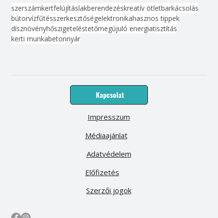
szerszám
kert
felújítás
lakberendezés
kreatív ötlet
barkácsolás
bútor
víz
fűtés
szerkesztőség
elektronika
hasznos tippek
dísznövény
hőszigetelés
tető
megújuló energia
tisztítás
kerti munka
beton
nyár
Kapcsolat
Impresszum
Médiaajánlat
Adatvédelem
Előfizetés
Szerzői jogok