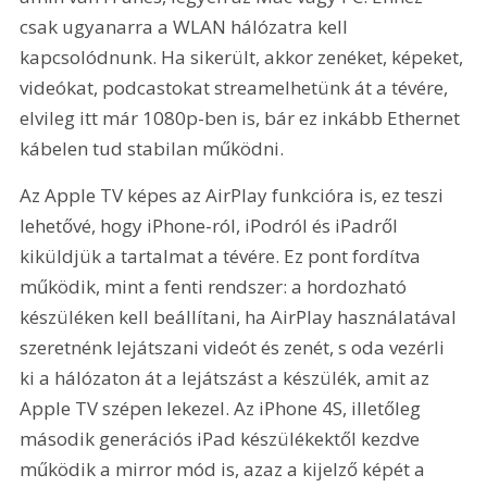
csak ugyanarra a WLAN hálózatra kell 
kapcsolódnunk. Ha sikerült, akkor zenéket, képeket, 
videókat, podcastokat streamelhetünk át a tévére, 
elvileg itt már 1080p-ben is, bár ez inkább Ethernet 
kábelen tud stabilan működni.
Az Apple TV képes az AirPlay funkcióra is, ez teszi 
lehetővé, hogy iPhone-ról, iPodról és iPadről 
kiküldjük a tartalmat a tévére. Ez pont fordítva 
működik, mint a fenti rendszer: a hordozható 
készüléken kell beállítani, ha AirPlay használatával 
szeretnénk lejátszani videót és zenét, s oda vezérli 
ki a hálózaton át a lejátszást a készülék, amit az 
Apple TV szépen lekezel. Az iPhone 4S, illetőleg 
második generációs iPad készülékektől kezdve 
működik a mirror mód is, azaz a kijelző képét a 