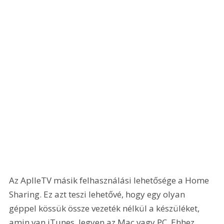
Az AplleTV másik felhasználási lehetősége a Home 
Sharing. Ez azt teszi lehetővé, hogy egy olyan 
géppel kössük össze vezeték nélkül a készüléket, 
amin van iTunes, legyen az Mac vagy PC. Ehhez 