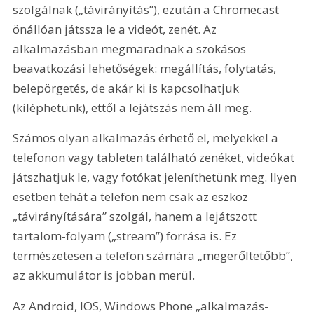
szolgálnak („távirányítás”), ezután a Chromecast 
önállóan játssza le a videót, zenét. Az 
alkalmazásban megmaradnak a szokásos 
beavatkozási lehetőségek: megállítás, folytatás, 
belepörgetés, de akár ki is kapcsolhatjuk 
(kiléphetünk), ettől a lejátszás nem áll meg.
Számos olyan alkalmazás érhető el, melyekkel a 
telefonon vagy tableten található zenéket, videókat 
játszhatjuk le, vagy fotókat jeleníthetünk meg. Ilyen 
esetben tehát a telefon nem csak az eszköz 
„távirányítására” szolgál, hanem a lejátszott 
tartalom-folyam („stream”) forrása is. Ez 
természetesen a telefon számára „megerőltetőbb”, 
az akkumulátor is jobban merül.
Az Android, IOS, Windows Phone „alkalmazás-