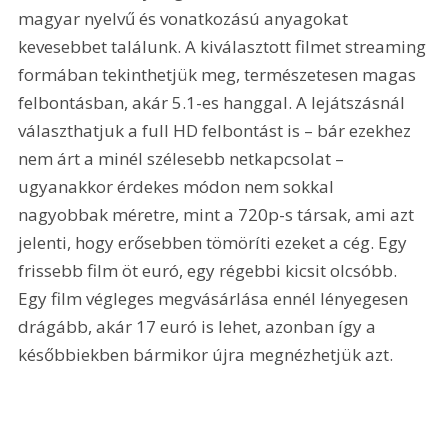
magyar nyelvű és vonatkozású anyagokat 
kevesebbet találunk. A kiválasztott filmet streaming 
formában tekinthetjük meg, természetesen magas 
felbontásban, akár 5.1-es hanggal. A lejátszásnál 
választhatjuk a full HD felbontást is – bár ezekhez 
nem árt a minél szélesebb netkapcsolat – 
ugyanakkor érdekes módon nem sokkal 
nagyobbak méretre, mint a 720p-s társak, ami azt 
jelenti, hogy erősebben tömöríti ezeket a cég. Egy 
frissebb film öt euró, egy régebbi kicsit olcsóbb. 
Egy film végleges megvásárlása ennél lényegesen 
drágább, akár 17 euró is lehet, azonban így a 
későbbiekben bármikor újra megnézhetjük azt.