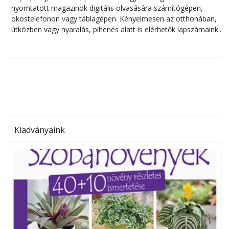
nyomtatott magazinok digitális olvasására számítógépen,
okostelefonon vagy táblagépen. Kényelmesen az otthonában,
útközben vagy nyaralás, pihenés alatt is elérhetők lapszámaink.
ú
Bárhol, bármikor, akár külföldön élve vagy dolgozva is
B
olvashatók az Ezermester lapszámai. A Laptapir kényelmes
megoldás, mert: – t
Kiadványaink