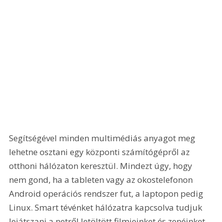
Segítségével minden multimédiás anyagot meg 
lehetne osztani egy központi számítógépről az 
otthoni hálózaton keresztül. Mindezt úgy, hogy 
nem gond, ha a tableten vagy az okostelefonon 
Android operációs rendszer fut, a laptopon pedig 
Linux. Smart tévénket hálózatra kapcsolva tudjuk 
lejátszani a netről letöltött filmjeinket és zenéinket. 