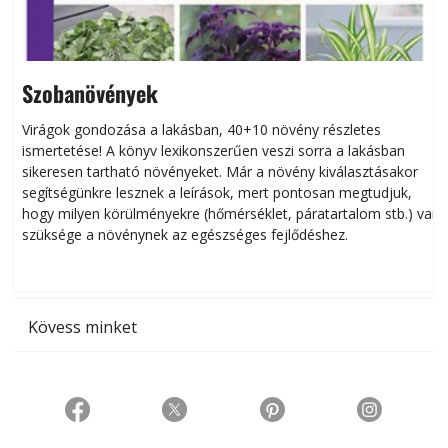
Szobanövények
Virágok gondozása a lakásban, 40+10 növény részletes
ismertetése! A könyv lexikonszerűen veszi sorra a lakásban
s
sikeresen tart­ha­tó növényeket. Már a növény kiválasztásakor
h
segítségünkre lesznek a leírások, mert pontosan megtudjuk,
k
hogy milyen körülményekre (hőmérséklet, páratartalom stb.) van
szüksége a növénynek az egészséges fejlődéshez.
t
Kövess minket