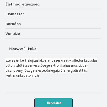
Életmód, egészség
Kismester
Barkács
Vonalzó
Népszerű címkék
szerszám
kert
felújítás
lakberendezés
kreatív ötlet
barkácsolás
bútor
víz
fűtés
szerkesztőség
elektronika
hasznos tippek
dísznövény
hőszigetelés
tető
megújuló energia
tisztítás
kerti munka
beton
nyár
Kapcsolat