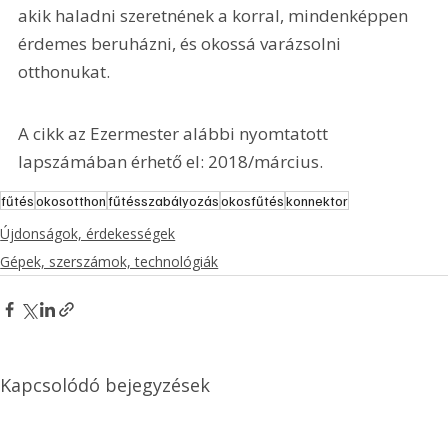
akik haladni szeretnének a korral, mindenképpen 
érdemes beruházni, és okossá varázsolni 
otthonukat.
A cikk az Ezermester alábbi nyomtatott 
lapszámában érhető el: 2018/március.
fűtés
okosotthon
fűtésszabályozás
okosfűtés
konnektor
Újdonságok, érdekességek
Gépek, szerszámok, technológiák
Kapcsolódó bejegyzések