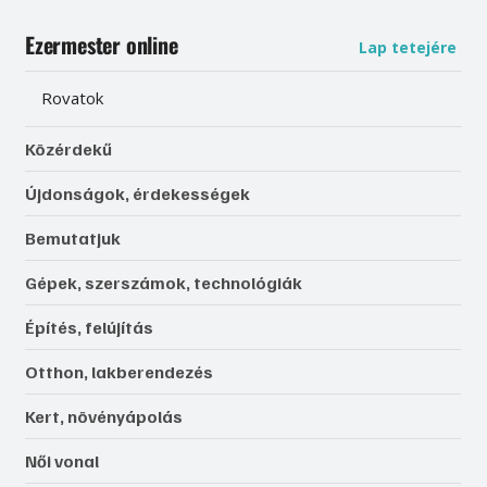
Ezermester online
Lap tetejére
Rovatok
Közérdekű
Újdonságok, érdekességek
Bemutatjuk
Gépek, szerszámok, technológiák
Építés, felújítás
Otthon, lakberendezés
Kert, növényápolás
Női vonal