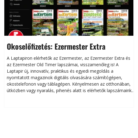
Okoselőfizetés: Ezermester Extra
A Laptapiron elérhetők az Ezermester, az Ezermester Extra és
az Ezermester Old Timer lapszámai, visszamenőleg is! A
Laptapir új, innovatív, praktikus és egyedi megoldás a
L
nyomtatott magazinok digitális olvasására számítógépen,
okostelefonon vagy táblagépen. Kényelmesen az otthonában,
útközben vagy nyaralás, pihenés alatt is elérhetők lapszámaink.
ú
Bárhol, bármikor, akár külföldön élve vagy dolgozva is
B
olvashatók az Ezermester lapszámai. A Laptapir kényelmes
megoldás, mert: – t