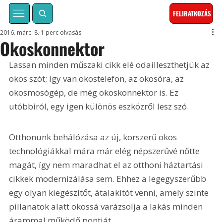
FELIRATKOZÁS
2016. márc. 8.
1 perc olvasás
Okoskonnektor
Lassan minden műszaki cikk elé odailleszthetjük az 
okos szót; így van okostelefon, az okosóra, az 
okosmosógép, de még okoskonnektor is. Ez 
utóbbiról, egy igen különös eszközről lesz szó.
Otthonunk behálózása az új, korszerű okos 
technológiákkal mára már elég népszerűvé nőtte 
magát, így nem maradhat el az otthoni háztartási 
cikkek modernizálása sem. Ehhez a legegyszerűbb 
egy olyan kiegészítőt, átalakítót venni, amely szinte 
pillanatok alatt okossá varázsolja a lakás minden 
árammal működő pontját.