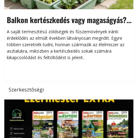
Balkon kertészkedés vagy magaságyás?
Helytakarékos kertészkedés
A saját termesztésű zöldségek és fűszernövények iránti
érdeklődés az elmúlt években látványosan megnőtt. Egyre
többen szeretnék tudni, honnan származik az élelmiszer az
l
asztalukra, miközben a kertészkedés sokak számára
kikapcsolódást és feltöltődést is jelent.
é
d
Szerkesztőségi