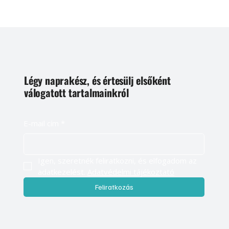
Légy naprakész, és értesülj elsőként
válogatott tartalmainkról
E-mail cím
*
Igen, szeretnék feliratkozni, és elfogadom az 
adatkezelést. 
Adatvédelmi tájékoztató
Feliratkozás