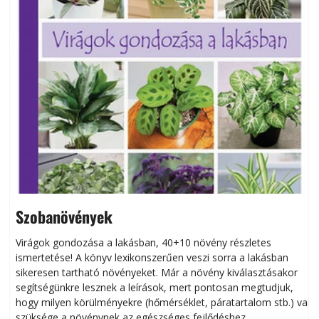
Szobanövények
Virágok gondozása a lakásban, 40+10 növény részletes
ismertetése! A könyv lexikonszerűen veszi sorra a lakásban
s
sikeresen tart­ha­tó növényeket. Már a növény kiválasztásakor
h
segítségünkre lesznek a leírások, mert pontosan megtudjuk,
k
hogy milyen körülményekre (hőmérséklet, páratartalom stb.) van
szüksége a növénynek az egészséges fejlődéshez.