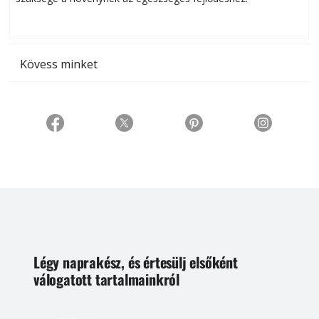
t
Kövess minket
Légy naprakész, és értesülj elsőként
válogatott tartalmainkról