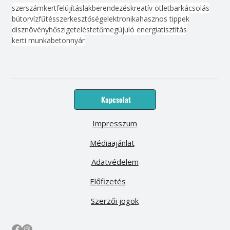
szerszám
kert
felújítás
lakberendezés
kreatív ötlet
barkácsolás
bútor
víz
fűtés
szerkesztőség
elektronika
hasznos tippek
dísznövény
hőszigetelés
tető
megújuló energia
tisztítás
kerti munka
beton
nyár
Kapcsolat
Impresszum
Médiaajánlat
Adatvédelem
Előfizetés
Szerzői jogok