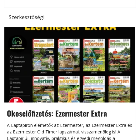
Szerkesztőségi
Okoselőfizetés: Ezermester Extra
A Laptapiron elérhetők az Ezermester, az Ezermester Extra és
az Ezermester Old Timer lapszámai, visszamenőleg is! A
Laptapir új, innovatív, praktikus és egyedi megoldás a
L