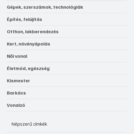
Gépek, szerszámok, technológiák
Építés, felújítás
Otthon, lakberendezés
Kert, növényápolás
Női vonal
Életmód, egészség
Kismester
Barkács
Vonalzó
Népszerű címkék