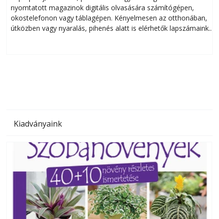
nyomtatott magazinok digitális olvasására számítógépen,
okostelefonon vagy táblagépen. Kényelmesen az otthonában,
útközben vagy nyaralás, pihenés alatt is elérhetők lapszámaink.
ú
Bárhol, bármikor, akár külföldön élve vagy dolgozva is
B
olvashatók az Ezermester lapszámai. A Laptapir kényelmes
megoldás, mert: – t
Kiadványaink