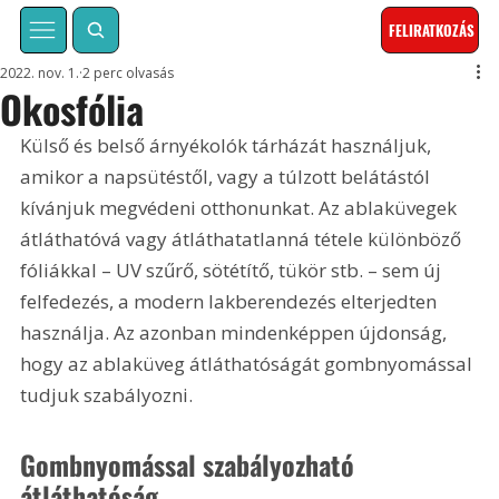
FELIRATKOZÁS
2022. nov. 1.
2 perc olvasás
Okosfólia
Külső és belső árnyékolók tárházát használjuk, 
amikor a napsütéstől, vagy a túlzott belátástól 
kívánjuk megvédeni otthonunkat. Az ablaküvegek 
átláthatóvá vagy átláthatatlanná tétele különböző 
fóliákkal – UV szűrő, sötétítő, tükör stb. – sem új 
felfedezés, a modern lakberendezés elterjedten 
használja. Az azonban mindenképpen újdonság, 
hogy az ablaküveg átláthatóságát gombnyomással 
tudjuk szabályozni.
Gombnyomással szabályozható 
átláthatóság