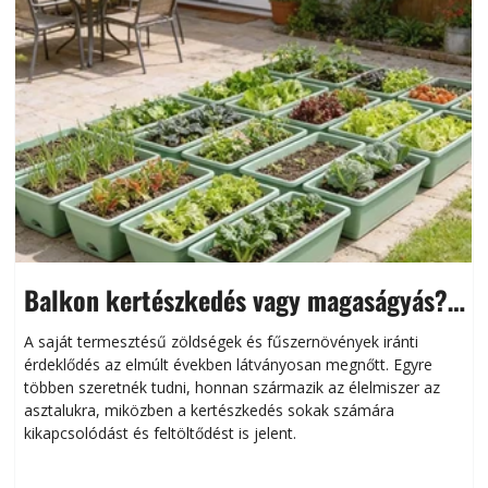
Balkon kertészkedés vagy magaságyás?
Helytakarékos kertészkedés
A saját termesztésű zöldségek és fűszernövények iránti
érdeklődés az elmúlt években látványosan megnőtt. Egyre
többen szeretnék tudni, honnan származik az élelmiszer az
l
asztalukra, miközben a kertészkedés sokak számára
kikapcsolódást és feltöltődést is jelent.
é
d