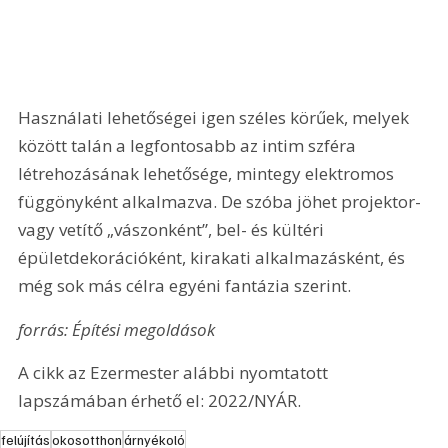
Használati lehetőségei igen széles körűek, melyek 
között talán a legfontosabb az intim szféra 
létrehozásának lehetősége, mintegy elektromos 
függönyként alkalmazva. De szóba jöhet projektor- 
vagy vetítő „vászonként”, bel- és kültéri 
épületdekorációként, kirakati alkalmazásként, és 
még sok más célra egyéni fantázia szerint.   
forrás: Építési megoldások
A cikk az Ezermester alábbi nyomtatott 
lapszámában érhető el: 2022/NYÁR.
felújítás
okosotthon
árnyékoló