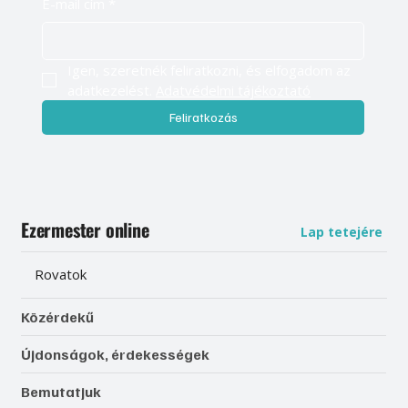
E-mail cím
*
Igen, szeretnék feliratkozni, és elfogadom az 
adatkezelést. 
Adatvédelmi tájékoztató
Feliratkozás
Ezermester online
Lap tetejére
Rovatok
Közérdekű
Újdonságok, érdekességek
Bemutatjuk