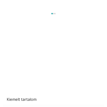
Beton járdalap készítése és lerakása – gyári
és saját készítésű megoldások
Kiemelt tartalom