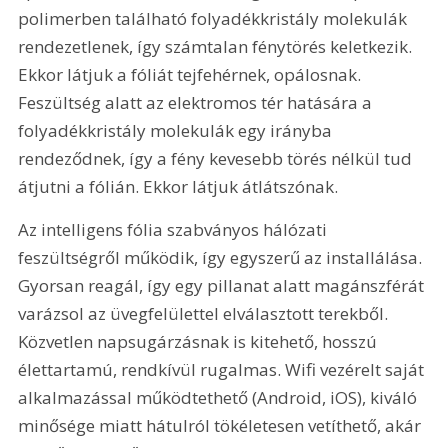
polimerben található folyadékkristály molekulák 
rendezetlenek, így számtalan fénytörés keletkezik. 
Ekkor látjuk a fóliát tejfehérnek, opálosnak. 
Feszültség alatt az elektromos tér hatására a 
folyadékkristály molekulák egy irányba 
rendeződnek, így a fény kevesebb törés nélkül tud 
átjutni a fólián. Ekkor látjuk átlátszónak.
Az intelligens fólia szabványos hálózati 
feszültségről működik, így egyszerű az installálása. 
Gyorsan reagál, így egy pillanat alatt magánszférát 
varázsol az üvegfelülettel elválasztott terekből. 
Közvetlen napsugárzásnak is kitehető, hosszú 
élettartamú, rendkívül rugalmas. Wifi vezérelt saját 
alkalmazással működtethető (Android, iOS), kiváló 
minősége miatt hátulról tökéletesen vetíthető, akár 