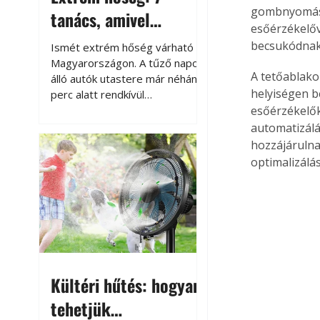
gombnyomás. 
tanács, amivel
esőérzékelőv
megóvhatjuk
becsukódnak
Ismét extrém hőség várható
autónkat a nyári
Magyarországon. A tűző napon
A tetőablako
álló autók utastere már néhány
károktól
helyiségen b
perc alatt rendkívül
felmelegszik, és rövid időn belül
esőérzékelők
akár a 60-70 °C-ot is
automatizálá
megközelítheti. Ez nemcsak a
hozzájárulna
beszállást teszi kellemetlenné,
optimalizálás
hanem az autó állapotára és a
benne hagyott tárgyakra is
káros hatással lehet. Néhány
egyszerű óvintézkedéssel
azonban jelentősen
csökkenthetjük a hőség káros
hatásait.
Kültéri hűtés: hogyan
tehetjük