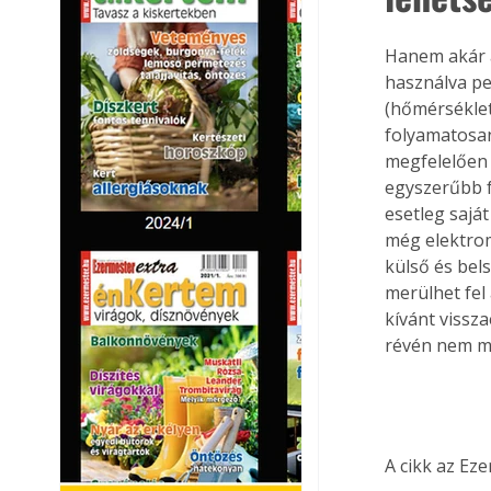
Hanem akár a
használva pe
(hőmérséklet,
folyamatosan
megfelelően n
egyszerűbb f
esetleg saját
még elektrom
külső és bel
merülhet fel
kívánt vissz
révén nem me
A cikk az Ez