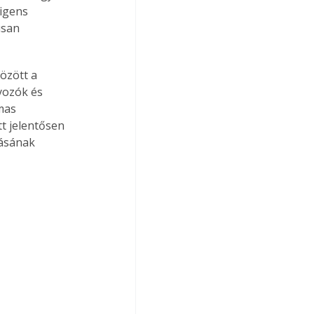
igens 
usan 
özött a 
yozók és 
mas 
t jelentősen 
ásának 