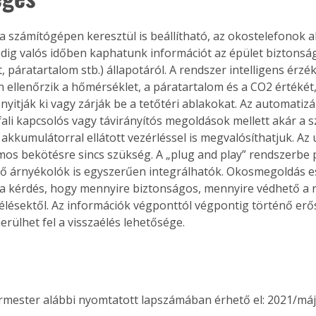
 számítógépen keresztül is beállítható, az okostelefonok a
dig valós időben kaphatunk információt az épület biztonság
 páratartalom stb.) állapotáról. A rendszer intelligens érzék
 ellenőrzik a hőmérséklet, a páratartalom és a CO2 értékét
yitják ki vagy zárják be a tetőtéri ablakokat. Az automatizál
ali kapcsolós vagy távirányítós megoldások mellett akár a s
 akkumulátorral ellátott vezérléssel is megvalósíthatjuk. Az
os bekötésre sincs szükség. A „plug and play” rendszerbe p
ső árnyékolók is egyszerűen integrálhatók. Okosmegoldás e
 a kérdés, hogy mennyire biztonságos, mennyire védhető a 
aélésektől. Az információk végponttól végpontig történő erős
rülhet fel a visszaélés lehetősége.
ermester alábbi nyomtatott lapszámában érhető el: 2021/máj