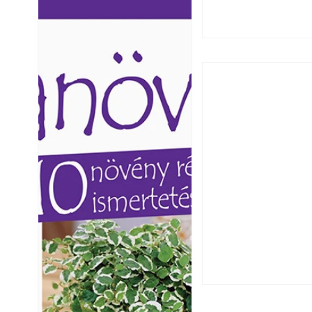
Ezermester lapszámai. A
Ezermester lapszámai
Laptapir kényelmes megoldás,
Laptapir kényelmes 
mert: – t
mert: – t
Falrepedés javítá
és mikor szükség