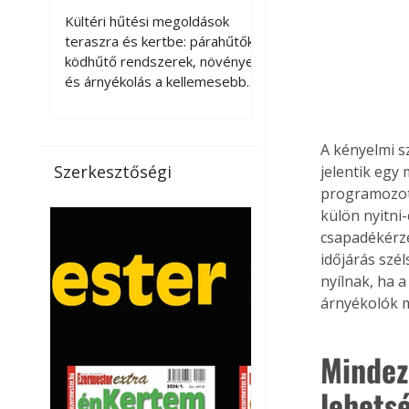
kellemesebbé a
Kültéri hűtési megoldások
teraszt és a kertet?
teraszra és kertbe: párahűtők,
ködhűtő rendszerek, növények
és árnyékolás a kellemesebb
nyári mikroklímáért. A kültéri
hűtés kérdése az utóbbi
években egyre nagyobb
A kényelmi s
jelentőséget kapott, ahogy a
Szerkesztőségi
jelentik egy
nyári hőhullámok gyakoribbá és
programozott
intenzívebbé váltak. Míg
külön nyitni
korábban elsősorban a beltéri
csapadékérzé
klímaberendezések jelentették
időjárás szé
a megoldást a meleg ellen, ma
nyílnak, ha a
már egyre többen keresnek
olyan kültéri hűtési
árnyékolók m
lehetőségeket is, amelyek a
teraszok, erkélyek, kertek vagy
Mindez
vendégl
lehets