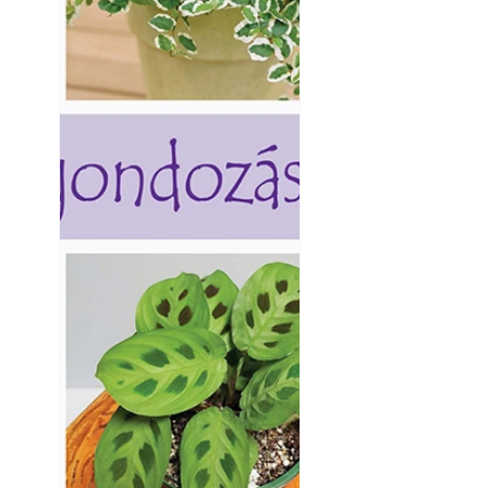
Betonjárda készít
készül tartós bet