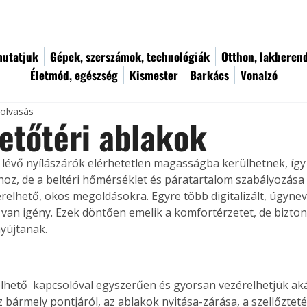
utatjuk
Gépek, szerszámok, technológiák
Otthon, lakberen
Életmód, egészség
Kismester
Barkács
Vonalzó
 olvasás
etőtéri ablakok
 lévő nyílászárók elérhetetlen magasságba kerülhetnek, íg
z, de a beltéri hőmérséklet és páratartalom szabályozása 
érelhető, okos megoldásokra. Egyre több digitalizált, úgynev
van igény. Ezek döntően emelik a komfortérzetet, de bizto
nyújtanak.
relhető  kapcsolóval egyszerűen és gyorsan vezérelhetjük ak
z bármely pontjáról, az ablakok nyitása-zárása, a szellőzteté