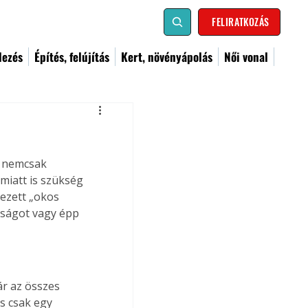
FELIRATKOZÁS
dezés
Építés, felújítás
Kert, növényápolás
Női vonal
y nemcsak 
miatt is szükség 
ezett „okos 
nságot vagy épp 
ár az összes 
s csak egy 