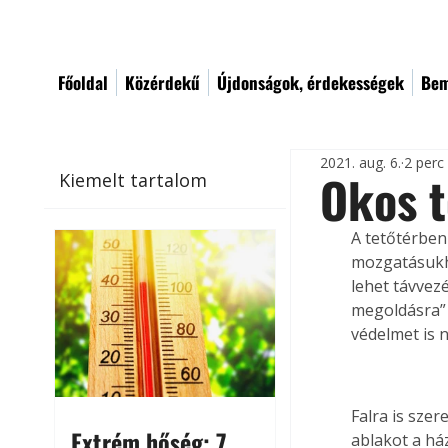
Főoldal
Közérdekű
Újdonságok, érdekességek
Bem
2021. aug. 6.
2 perc
Okos t
Kiemelt tartalom
A tetőtérben
mozgatásukho
lehet távvez
megoldásra” 
védelmet is 
Falra is sze
Extrém hőség: 7
ablakot a há