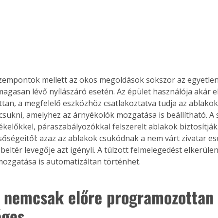
zempontok mellett az okos megoldások sokszor az egyetle
 magasan lévő nyílászáró esetén. Az épület használója akár e
an, a megfelelő eszközhöz csatlakoztatva tudja az ablakok
-csukni, amelyhez az árnyékolók mozgatása is beállítható. A s
kelőkkel, páraszabályozókkal felszerelt ablakok biztosítják
lsőségeitől: azaz az ablakok csukódnak a nem várt zivatar es
 beltér levegője azt igényli. A túlzott felmelegedést elkerüle
ozgatása is automatizáltan történhet.
 nemcsak előre programozottan
éges