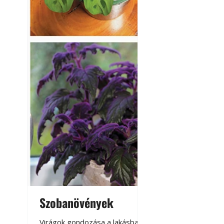
Szobanövények
Virágoskert: k
teraszon, laká
Virágok gondozása a lakásban,