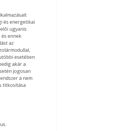
lkalmazásait 
i és energetikai 
elői ugyanis 
, és ennek 
ást az 
zolármodullal, 
 utóbbi esetében 
edig akár a 
setén jogosan 
rendszer a nem 
 titkosítása 
us.