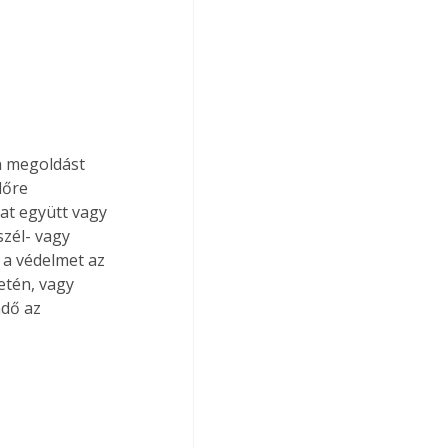
n megoldást 
lőre 
at együtt vagy 
zél- vagy 
 a védelmet az 
etén, vagy 
ndő az 
 