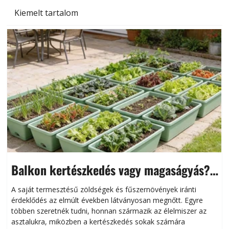
Kiemelt tartalom
Balkon kertészkedés vagy magaságyás?
Helytakarékos kertészkedés
A saját termesztésű zöldségek és fűszernövények iránti
érdeklődés az elmúlt években látványosan megnőtt. Egyre
többen szeretnék tudni, honnan származik az élelmiszer az
l
asztalukra, miközben a kertészkedés sokak számára