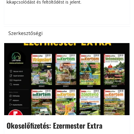
kikapcsolódást és feltöltődést is jelent.
é
d
Szerkesztőségi
Okoselőfizetés: Ezermester Extra