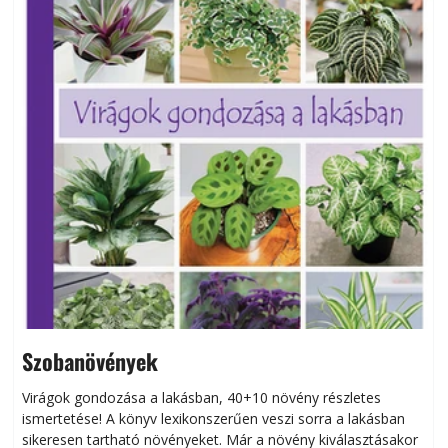
Szobanövények
Virágok gondozása a lakásban, 40+10 növény részletes
ismertetése! A könyv lexikonszerűen veszi sorra a lakásban
s
sikeresen tart­ha­tó növényeket. Már a növény kiválasztásakor
h