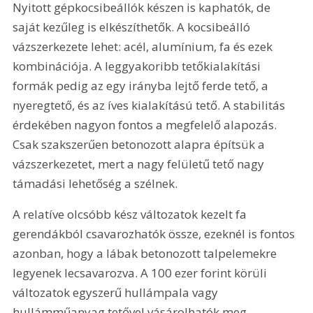
Nyitott gépkocsibeállók készen is kaphatók, de 
saját kezűleg is elkészíthetők. A kocsibeálló 
vázszerkezete lehet: acél, alumínium, fa és ezek 
kombinációja. A leggyakoribb tetőkialakítási 
formák pedig az egy irányba lejtő ferde tető, a 
nyeregtető, és az íves kialakítású tető. A stabilitás 
érdekében nagyon fontos a megfelelő alapozás. 
Csak szakszerűen betonozott alapra építsük a 
vázszerkezetet, mert a nagy felületű tető nagy 
támadási lehetőség a szélnek.
A relatíve olcsóbb kész változatok kezelt fa 
gerendákból csavarozhatók össze, ezeknél is fontos 
azonban, hogy a lábak betonozott talpelemekre 
legyenek lecsavarozva. A 100 ezer forint körüli 
változatok egyszerű hullámpala vagy 
hullámműanyag tetővel vásárolhatók meg. 