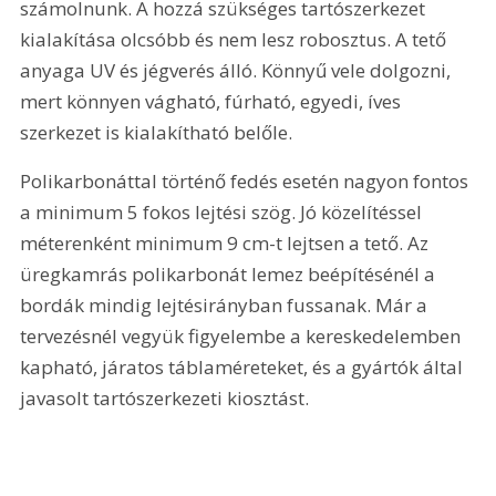
számolnunk. A hozzá szükséges tartószerkezet 
kialakítása olcsóbb és nem lesz robosztus. A tető 
anyaga UV és jégverés álló. Könnyű vele dolgozni, 
mert könnyen vágható, fúrható, egyedi, íves 
szerkezet is kialakítható belőle.
Polikarbonáttal történő fedés esetén nagyon fontos 
a minimum 5 fokos lejtési szög. Jó közelítéssel 
méterenként minimum 9 cm-t lejtsen a tető. Az 
üregkamrás polikarbonát lemez beépítésénél a 
bordák mindig lejtésirányban fussanak. Már a 
tervezésnél vegyük figyelembe a kereskedelemben 
kapható, járatos táblaméreteket, és a gyártók által 
javasolt tartószerkezeti kiosztást.