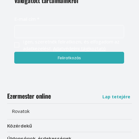
válogatott tartalmainkról
E-mail cím
*
Igen, szeretnék feliratkozni, és elfogadom az 
adatkezelést. 
Adatvédelmi tájékoztató
Feliratkozás
Ezermester online
Lap tetejére
Rovatok
Közérdekű
Újdonságok, érdekességek