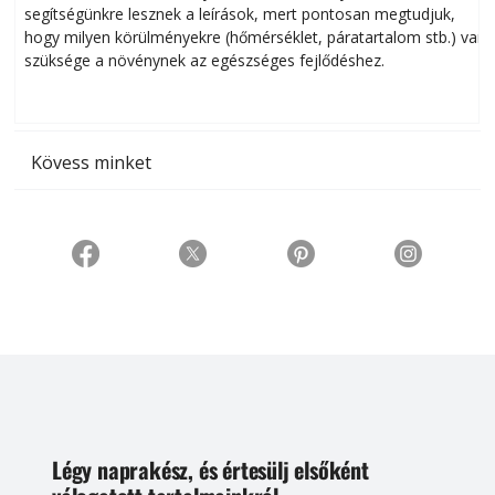
segítségünkre lesznek a leírások, mert pontosan megtudjuk,
k
hogy milyen körülményekre (hőmérséklet, páratartalom stb.) van
szüksége a növénynek az egészséges fejlődéshez.
t
Kövess minket
Légy naprakész, és értesülj elsőként