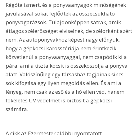
Régóta ismert, és a ponyvaanyagok minőségének 
javulásával sokat fejlődtek az összecsukható 
ponyvagarázsok. Tulajdonképpen sátrak, amik 
átlagos szélerősséget elviselnek, de szélorkánt azért 
nem. Az autóponyvákhoz képest nagy előnyük, 
hogy a gépkocsi karosszériája nem érintkezik 
közvetlenül a ponyvaanyaggal, nem csapódik ki a 
pára, ami a tiszta kocsit is összekoszolja a ponyva 
alatt. Valószínűleg egy társasház tagjainak sincs 
sok kifogása egy ilyen megoldás ellen. És ami a 
lényeg, nem csak az eső és a hó ellen véd, hanem 
tökéletes UV védelmet is biztosít a gépkocsi 
számára.
A cikk az Ezermester alábbi nyomtatott 