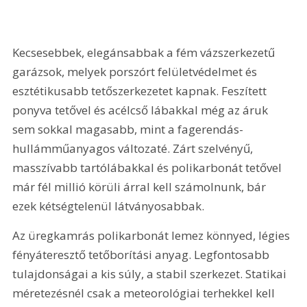
Kecsesebbek, elegánsabbak a fém vázszerkezetű 
garázsok, melyek porszórt felületvédelmet és 
esztétikusabb tetőszerkezetet kapnak. Feszített 
ponyva tetővel és acélcső lábakkal még az áruk 
sem sokkal magasabb, mint a fagerendás-
hullámműanyagos változaté. Zárt szelvényű, 
masszívabb tartólábakkal és polikarbonát tetővel 
már fél millió körüli árral kell számolnunk, bár 
ezek kétségtelenül látványosabbak.
Az üregkamrás polikarbonát lemez könnyed, légies 
fényáteresztő tetőborítási anyag. Legfontosabb 
tulajdonságai a kis súly, a stabil szerkezet. Statikai 
méretezésnél csak a meteorológiai terhekkel kell 