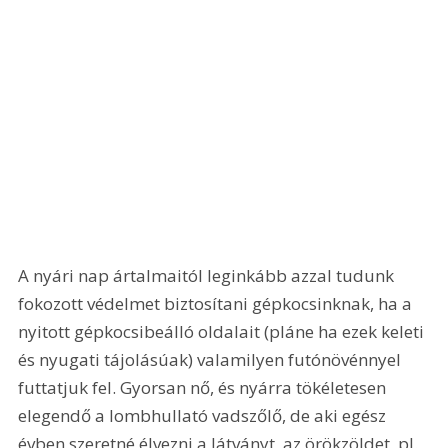
A nyári nap ártalmaitól leginkább azzal tudunk 
fokozott védelmet biztosítani gépkocsinknak, ha a 
nyitott gépkocsibeálló oldalait (pláne ha ezek keleti 
és nyugati tájolásúak) valamilyen futónövénnyel 
futtatjuk fel. Gyorsan nő, és nyárra tökéletesen 
elegendő a lombhullató vadszőlő, de aki egész 
évben szeretné élvezni a látványt, az örökzöldet, pl. 