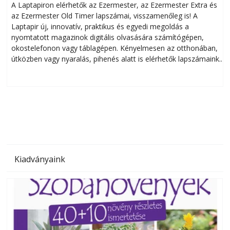
A Laptapiron elérhetők az Ezermester, az Ezermester Extra és
az Ezermester Old Timer lapszámai, visszamenőleg is! A
Laptapir új, innovatív, praktikus és egyedi megoldás a
L
nyomtatott magazinok digitális olvasására számítógépen,
okostelefonon vagy táblagépen. Kényelmesen az otthonában,
útközben vagy nyaralás, pihenés alatt is elérhetők lapszámaink.
ú
Bárhol, bármikor, akár külföldön élve vagy dolgozva is
B
olvashatók az Ezermester lapszámai. A Laptapir kényelmes
megoldás, mert: – t
Kiadványaink