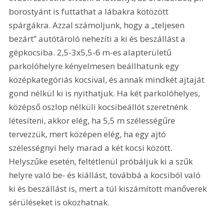
borostyánt is futtathat a lábakra kötözött 
spárgákra. Azzal számoljunk, hogy a „teljesen 
bezárt” autótároló nehezíti a ki és beszállást a 
gépkocsiba. 2,5-3x5,5-6 m-es alapterületű 
parkolóhelyre kényelmesen beállhatunk egy 
középkategóriás kocsival, és annak mindkét ajtaját 
gond nélkül ki is nyithatjuk. Ha két parkolóhelyes, 
középső oszlop nélküli kocsibeállót szeretnénk 
létesíteni, akkor elég, ha 5,5 m szélességűre 
tervezzük, mert középen elég, ha egy ajtó 
szélességnyi hely marad a két kocsi között. 
Helyszűke esetén, feltétlenül próbáljuk ki a szűk 
helyre való be- és kiállást, továbbá a kocsiból való 
ki és beszállást is, mert a túl kiszámított manőverek 
sérüléseket is okozhatnak.