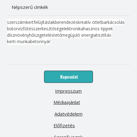
Népszerű címkék
szerszám
kert
felújítás
lakberendezés
kreatív ötlet
barkácsolás
bútor
víz
fűtés
szerkesztőség
elektronika
hasznos tippek
dísznövény
hőszigetelés
tető
megújuló energia
tisztítás
kerti munka
beton
nyár
Kapcsolat
Impresszum
Médiaajánlat
Adatvédelem
Előfizetés
Szerzői jogok