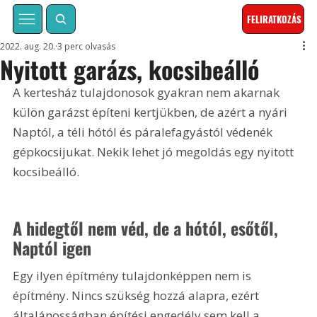
FELIRATKOZÁS
2022. aug. 20.
3 perc olvasás
Nyitott garázs, kocsibeálló
A kertesház tulajdonosok gyakran nem akarnak 
külön garázst építeni kertjükben, de azért a nyári 
Naptól, a téli hótól és páralefagyástól védenék 
gépkocsijukat. Nekik lehet jó megoldás egy nyitott 
kocsibeálló.
A hidegtől nem véd, de a hótól, esőtől, 
Naptól igen
Egy ilyen építmény tulajdonképpen nem is 
építmény. Nincs szükség hozzá alapra, ezért 
általánosságban építési engedély sem kell a 