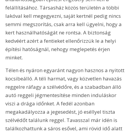
felállításához. Társasház közös területén a többi 
lakóval kell megegyezni, saját kertnél pedig nincs 
semmi megszorítás, csak arra kell ügyelni, hogy a 
kert használhatóságát ne rontsa. A biztonság 
kedvéért azért a fentieket ellenőrizzük le a helyi 
építési hatóságnál, nehogy meglepetés érjen 
minket.
Télen és nyáron egyaránt nagyon hasznos a nyitott 
kocsibeálló. A téli harmat, vagy közvetlen havazás 
reggelre ráfagy a szélvédőre, és a szabadban álló 
autó reggeli jégmentesítése minden induláskor 
viszi a drága időnket. A fedél azonban 
megakadályozza a jegesedést, jó eséllyel tiszta 
szélvédőt találunk reggel. Tavasszal már idén is 
találkozhattunk a sáros esővel, ami rövid idő alatt 