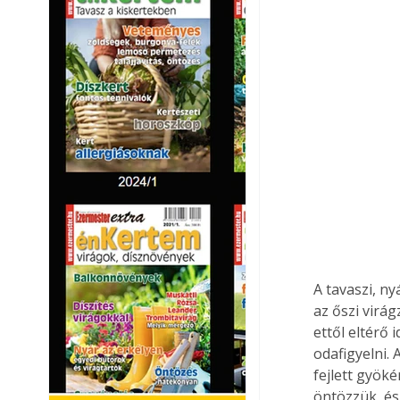
A tavaszi, n
az őszi virá
ettől eltérő 
odafigyelni.
fejlett gyöké
öntözzük, és 