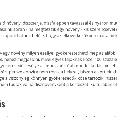
elő növény, díszcserje, díszfa éppen tavasszal és nyáron mu
lásaink során - ha megtetszik egy növény - kis szerencsével 
szaporíthatunk belőle, hogy az elkövetkezőkben már a mi k
y-egy növény milyen eséllyel gyökereztethető meg az alább l
, nehéz megjósolni, mivel egyes fajoknak közel 100 százalé
yökeresedés esélye a leghozzáértőbb gondoskodás mellett s
Azért persze annyira nem rossz a helyzet, hiszen a kertjein
e a viszonylag könnyen gyökeresedők közé tartozik, hisze
nem tudtak volna dísznövényként a kertészeti kultúrában elt
ás