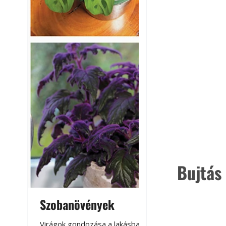
Bujtás
Szobanövények
Virágoskert: k
teraszon, laká
Virágok gondozása a lakásban,