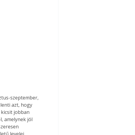
sztus-szeptember, 
enti azt, hogy 
kicsit jobban 
l, amelynek jól 
dszeresen 
etű levelei 