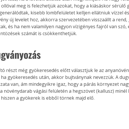
 ollóval meg is felezhetjük azokat, hogy a kiásáskor sérülő
enerálódtak, kisebb lombfelületet kelljen ellátniuk vízzel é
ény új levelet hoz, akkorra szervezetében visszaállt a rend,
ak, és ha nem valamilyen nagyon vízigényes fajról van szó, 
Együtt jobban megéri!
ntözések számát is csökkenthetjük.
Bővebb információ itt!
k az
Együtt jobban megéri! A
mester
könyvek tetszőleges
ugványozás
er Old
párosítással kedvezményes
áron, 0 Ft postaköltséggel
ptapir új,
megrendelhetők!
és egyedi
 ha gyökeresedés után, akkor bujtványnak nevezzük. A du
tt
zata van, ám mindegyikre igaz, hogy a párás környezet nag
lvasására
elefonon
a növénydarab vágási felületén a hegszövet (kallusz) miné
nyelmesen
 hiszen a gyökerek is ebből törnek majd elő. 
ben vagy
t is
. Bárhol,
ön élve
ashatók az