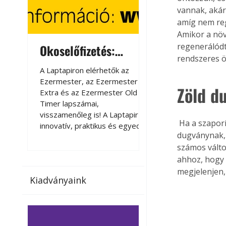
vannak, akár
amíg nem reg
Amikor a növ
regenerálódt
Okoselőfizetés:
Okoselőfizetés
rendszeres ö
Ezermester Extra
A Laptapiron elérhetők az
A Laptapiron elérhető
Ezermester, az Ezermester
Ezermester, az Ezer
Zöld d
Extra és az Ezermester Old
Extra és az Ezermest
Timer lapszámai,
Timer lapszámai,
visszamenőleg is! A Laptapir új,
visszamenőleg is! A La
 Ha a szaporító részt még gyökeresedés előtt választjuk le az anyanövényről, akkor 
innovatív, praktikus és egyedi
innovatív, praktikus 
dugványnak,
megoldás a nyomtatott
megoldás a nyomtato
számos válto
magazinok digitális olvasására
magazinok digitális o
számítógépen, okostelefonon
számítógépen, okost
ahhoz, hogy 
vagy táblagépen. Kényelmesen
vagy táblagépen. Ké
megjelenjen,
Kiadványaink
az otthonában, útközben vagy
az otthonában, útköz
nyaralás, pihenés alatt is
nyaralás, pihenés alat
elérhetők lapszámaink. Bárhol,
elérhetők lapszámaink
bármikor, akár külföldön élve
bármikor, akár külföld
vagy dolgozva is olvashatók az
vagy dolgozva is olv