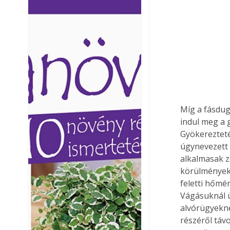
Ezermester lapszámai. A
Ezermester lapszámai
Laptapir kényelmes megoldás,
Laptapir kényelmes 
mert: – t
mert: – t
Míg a fásdug
indul meg a 
Gyökerezteté
úgynevezett f
alkalmasak z
körülményekr
feletti hőmé
Vágásuknál ü
alvórügyekne
részéről táv