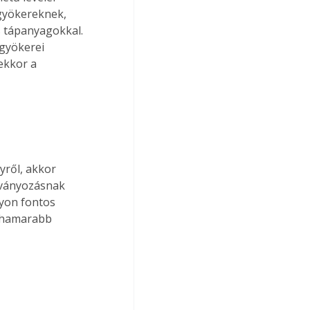
 gyökereknek, 
s tápanyagokkal. 
 gyökerei 
ekkor a 
gványozásnak 
yon fontos 
l hamarabb 