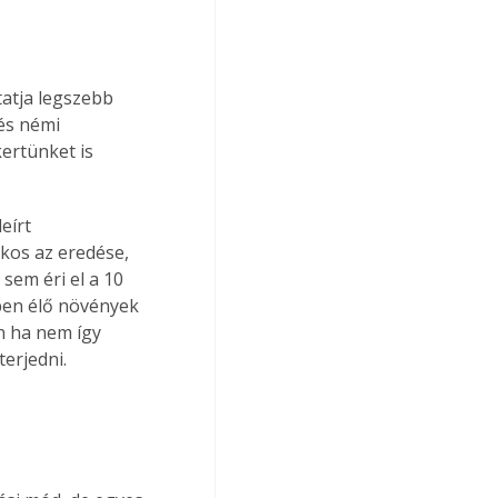
tatja legszebb 
és némi 
ertünket is 
eírt 
kos az eredése, 
em éri el a 10 
kben élő növények 
n ha nem így 
erjedni.