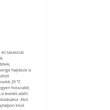
 és tavasszal 
k. 
bbek, 
zsenge hajtások is 
ított 
esebb 20 °C 
legyen hosszabb. 
 levelek alatti 
ulásakor. Alsó 
ytalpon kívül 