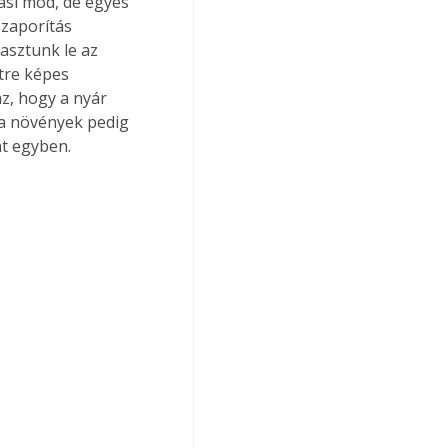
zaporítás 
asztunk le az 
tre képes 
z, hogy a nyár 
 a növények pedig 
t egyben. 