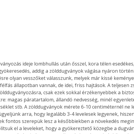
. A
megoldás,
ványozás ideje lombhullás után ősszel, kora télen esedékes,
gyökeresedés, addig a zölddugványok vágása nyáron történi
sre olyan vesszőket válasszunk, melyek már kissé keménye
élfás állapotban vannak, de idei, friss hajtások. A teljesen 
ölddugványozásra, csak ezek sokkal érzékenyebbek a biztos
e: magas páratartalom, állandó nedvesség, minél egyenlet
rséklet stb. A zölddugványok mérete 6-10 centiméternél ne 
gyeljünk arra, hogy legalább 3-4 levelesek legyenek, hiszen a
k fontos szerepük lesz a későbbiekben a növekedés megind
olítsuk el a leveleket, hogy a gyökereztető közegbe a dugván