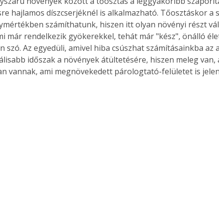
re hajlamos díszcserjéknél is alkalmazható. Tőosztáskor a s
ymértékben számíthatunk, hiszen itt olyan növényi részt vál
mi már rendelkezik gyökerekkel, tehát már "kész", önálló éle
n szó. Az egyedüli, amivel hiba csúszhat számításainkba az a
álisabb időszak a növények átültetésére, hiszen meleg van,
an vannak, ami megnövekedett párologtató-felületet is jelen