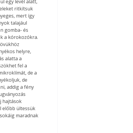
 egy levél alatt, 
leket ritkítsuk 
nyeges, mert így 
yok talajául 
en gomba- és 
ek a kórokozókra. 
 tövükhöz 
nyékos helyre, 
s alatta a 
zökhet fel a 
mikroklímát, de a 
yékoljuk, de 
i, addig a fény 
dugványozás 
j hajtások 
 előbb ültessük 
 sokáig maradnak 