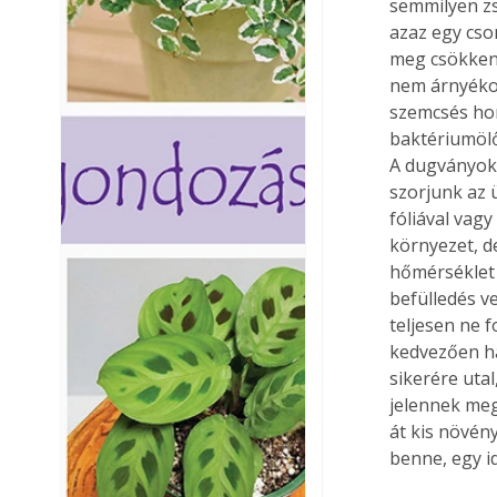
semmilyen zs
azaz egy cso
meg csökkentv
nem árnyékol
szemcsés hom
baktériumölő
A dugványoka
szorjunk az 
fóliával vagy
környezet, d
hőmérséklet 
befülledés v
teljesen ne 
kedvezően ha
sikerére utal
jelennek meg
át kis növén
benne, egy i