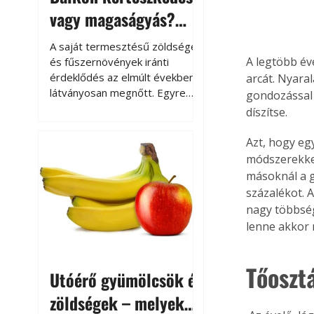
vagy magaságyás?
Helytakarékos
A saját termesztésű zöldségek
kertészkedés
A legtöbb év
és fűszernövények iránti
érdeklődés az elmúlt években
arcát. Nyara
látványosan megnőtt. Egyre
gondozással 
többen szeretnék tudni, honnan
díszítse.
származik az élelmiszer az
asztalukra, miközben a
Azt, hogy eg
kertészkedés sokak számára
módszerekkel
kikapcsolódást és feltöltődést
másoknál a g
is jelent.
százalékot. 
nagy többség
lenne akkor 
Tőoszt
Utóérő gyümölcsök és
zöldségek – melyek