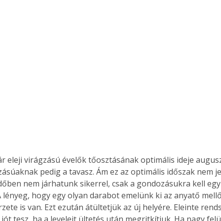
yár eleji virágzású évelők tőosztásának optimális ideje augu
gzásúaknak pedig a tavasz. Ám ez az optimális időszak nem jel
időben nem járhatunk sikerrel, csak a gondozásukra kell egy 
 A lényeg, hogy egy olyan darabot emelünk ki az anyatő mellő
rzete is van. Ezt ezután átültetjük az új helyére. Eleinte ren
jót tesz, ha a leveleit ültetés után megritkítjuk. Ha nagy felül