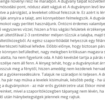
enge növényi rész ne maradjon. A dugvány talpát közvetlenül
mósodási pont, nódusz alatt vágjuk el. A dugványon levő leve
e a párolgást, a leveleket ollóval felezzük le. Ez azért is lé
ják annyira a talajt, ami könnyebben felmelegszik. A dugván
okot vagy perlitet használjunk. Öntözni érdemes valamily
 vegyszeres vízzel, hiszen a friss vágási felületek érzékeny
t ültetőfával 2-3 centiméter mélyen tűzzük a talajba, majd
ültetőközegből. Az egész szaporítóládát helyezzük egy félár
 kertészeti hálóval lefedve. Előbbi előnye, hogy biztosan párá
e könnyen befülledhet, nagy melegben kritikusan magasra s
alatta, ha nem figyelünk oda. A háló kevésbé tartja a párás 
eszélye nem áll fenn. A lényeg tehát, hogy a dugványokat árn
fosszuk meg a fénytől, hiszen ameddig nem kezdenek hervadn
t a gyökeresedésükre. Talajuk ne száradjon ki teljesen. A 
, ha pár nap múlva a levelek kisimulnak, később pedig - ha ú
 a dugványokon - az már erős gyökérzetre utal. Ekkor minél
yeinket, mivel a szaporítóközegben tápanyag nem lévén, ha
dő után hiánybetegségek jelennek meg rajtuk.