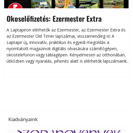
Okoselőfizetés: Ezermester Extra
A Laptapiron elérhetők az Ezermester, az Ezermester Extra és
az Ezermester Old Timer lapszámai, visszamenőleg is! A
Laptapir új, innovatív, praktikus és egyedi megoldás a
L
nyomtatott magazinok digitális olvasására számítógépen,
okostelefonon vagy táblagépen. Kényelmesen az otthonában,
útközben vagy nyaralás, pihenés alatt is elérhetők lapszámaink.
ú
Bárhol, bármikor, akár külföldön élve vagy dolgozva is
B
olvashatók az Ezermester lapszámai. A Laptapir kényelmes
megoldás, mert: – t
Kiadványaink