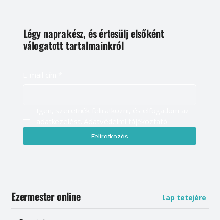
Légy naprakész, és értesülj elsőként
válogatott tartalmainkról
E-mail cím
*
Igen, szeretnék feliratkozni, és elfogadom az 
adatkezelést. 
Adatvédelmi tájékoztató
Feliratkozás
Ezermester online
Lap tetejére