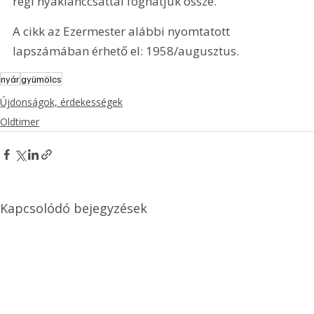
régi nyaklánccsattal foghatjuk össze.
A cikk az Ezermester alábbi nyomtatott 
lapszámában érhető el: 1958/augusztus.
nyár
gyümölcs
Újdonságok, érdekességek
Oldtimer
Kapcsolódó bejegyzések