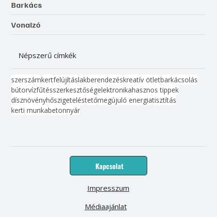
Barkács
Vonalzó
Népszerű címkék
szerszám
kert
felújítás
lakberendezés
kreatív ötlet
barkácsolás
bútor
víz
fűtés
szerkesztőség
elektronika
hasznos tippek
dísznövény
hőszigetelés
tető
megújuló energia
tisztítás
kerti munka
beton
nyár
Kapcsolat
Impresszum
Médiaajánlat