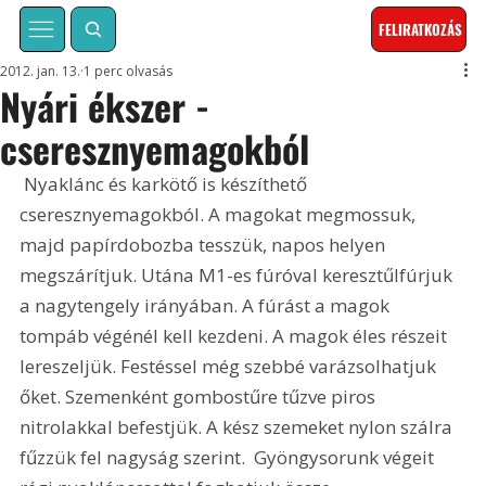
FELIRATKOZÁS
2012. jan. 13.
1 perc olvasás
Nyári ékszer -
cseresznyemagokból
 Nyaklánc és karkötő is készíthető 
cseresznyemagokból. A magokat megmossuk, 
majd papírdobozba tesszük, napos helyen 
megszárítjuk. Utána M1-es fúróval keresztűlfúrjuk 
a nagytengely irányában. A fúrást a magok 
tompáb végénél kell kezdeni. A magok éles részeit 
lereszeljük. Festéssel még szebbé varázsolhatjuk 
őket. Szemenként gombostűre tűzve piros 
nitrolakkal befestjük. A kész szemeket nylon szálra 
fűzzük fel nagyság szerint.  Gyöngysorunk végeit 