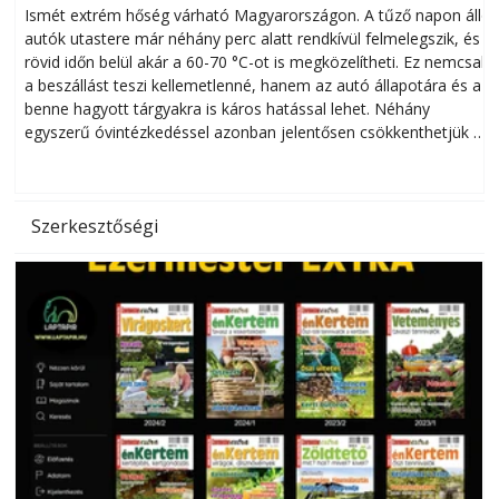
megóvhatjuk autónkat a nyári károktól
Ismét extrém hőség várható Magyarországon. A tűző napon álló
autók utastere már néhány perc alatt rendkívül felmelegszik, és
rövid időn belül akár a 60-70 °C-ot is megközelítheti. Ez nemcsak
n
a beszállást teszi kellemetlenné, hanem az autó állapotára és a
benne hagyott tárgyakra is káros hatással lehet. Néhány
egyszerű óvintézkedéssel azonban jelentősen csökkenthetjük a
hőség káros hatásait.
l
Szerkesztőségi