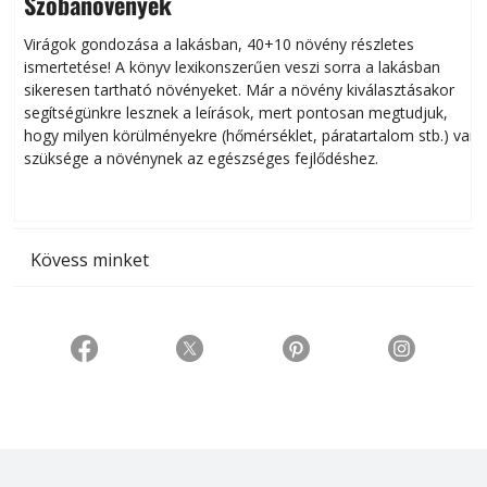
Szobanövények
Virágok gondozása a lakásban, 40+10 növény részletes
ismertetése! A könyv lexikonszerűen veszi sorra a lakásban
s
sikeresen tart­ha­tó növényeket. Már a növény kiválasztásakor
h
segítségünkre lesznek a leírások, mert pontosan megtudjuk,
k
hogy milyen körülményekre (hőmérséklet, páratartalom stb.) van
szüksége a növénynek az egészséges fejlődéshez.
t
Kövess minket