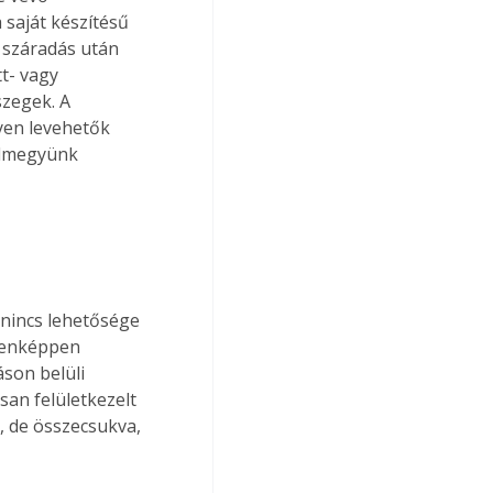
 saját készítésű 
 száradás után 
t- vagy 
szegek. A 
nyen levehetők 
elmegyünk 
 nincs lehetősége 
ndenképpen 
son belüli 
an felületkezelt 
, de összecsukva, 