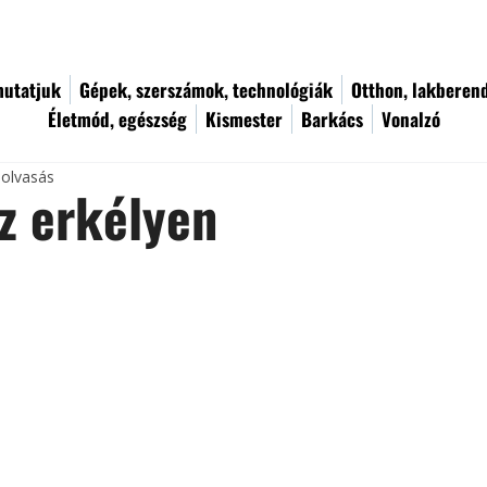
utatjuk
Gépek, szerszámok, technológiák
Otthon, lakberen
Életmód, egészség
Kismester
Barkács
Vonalzó
 olvasás
z erkélyen