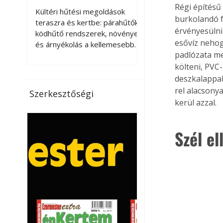
kellemesebbé a
Régi építésű
Kültéri hűtési megoldások
burkolandó f
teraszt és a kertet?
teraszra és kertbe: párahűtők,
érvényesülni
ködhűtő rendszerek, növények
esővíz nehog
és árnyékolás a kellemesebb
padlózata me
nyári mikroklímáért. A kültéri
hűtés kérdése az utóbbi
költeni, PVC-
években egyre nagyobb
deszkalappal
jelentőséget kapott, ahogy a
rel alacsony
Szerkesztőségi
nyári hőhullámok gyakoribbá és
kerül azzal.
intenzívebbé váltak. Míg
korábban elsősorban a beltéri
Szél el
klímaberendezések jelentették
a megoldást a meleg ellen, ma
már egyre többen keresnek
olyan kültéri hűtési
lehetőségeket is, amelyek a
teraszok, erkélyek, kertek vagy
vendégl