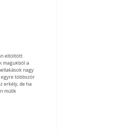
 eltöltött 
ák magukból a 
nellakások nagy 
s egyre többször 
 erkély, de ha 
n múlik 