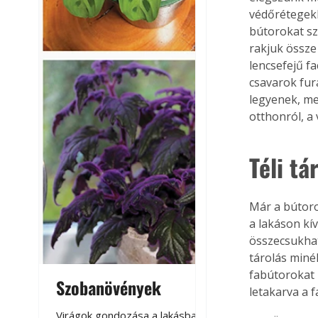
védőrétegekke
bútorokat sz
rakjuk össze
lencsefejű f
csavarok fura
legyenek, me
otthonról, a 
Téli tá
Már a bútorok
a lakáson kív
összecsukhat
tárolás miné
fabútorokat 
Szobanövények
Virágoskert: k
letakarva a f
teraszon, laká
Virágok gondozása a lakásban,