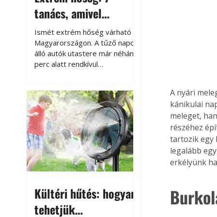
tanács, amivel
megóvhatjuk
Ismét extrém hőség várható
autónkat a nyári
Magyarországon. A tűző napon
álló autók utastere már néhány
károktól
perc alatt rendkívül
felmelegszik, és rövid időn belül
akár a 60-70 °C-ot is
A nyári mele
megközelítheti. Ez nemcsak a
kánikulai na
beszállást teszi kellemetlenné,
meleget, han
hanem az autó állapotára és a
részéhez épí
benne hagyott tárgyakra is
káros hatással lehet. Néhány
tartozik egy
egyszerű óvintézkedéssel
legalább egy
azonban jelentősen
erkélyünk ha
csökkenthetjük a hőség káros
hatásait.
Kültéri hűtés: hogyan
Burkol
tehetjük