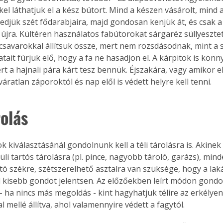
l láthatjuk el a kész bútort. Mind a készen vásárolt, mind a
edjük szét fődarabjaira, majd gondosan kenjük át, és csak a
 újra. Kültéren használatos fabútorokat sárgaréz süllyesztet
acsavarokkal állítsuk össze, mert nem rozsdásodnak, mint a 
tait fúrjuk elő, hogy a fa ne hasadjon el. A kárpitok is kön
rt a hajnali pára kárt tesz bennük. Éjszakára, vagy amikor 
váratlan záporoktól és nap elől is védett helyre kell tenni.
rolás
 kiválasztásánál gondolnunk kell a téli tárolásra is. Akinek
üli tartós tárolásra (pl. pince, nagyobb tároló, garázs), mi
ó székre, szétszerelhető asztalra van szüksége, hogy a laká
l kisebb gondot jelentsen. Az előzőekben leírt módon gondos
- ha nincs más megoldás - kint hagyhatjuk télire az erkélyen
ertben,
Gyógyító növények: a
al mellé állítva, ahol valamennyire védett a fagytól.
sban
természet kincsei az