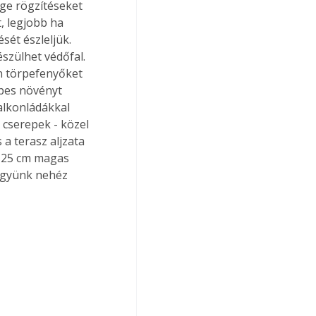
nge rögzítéseket 
, legjobb ha 
sét észleljük. 
zülhet védőfal. 
on törpefenyőket 
epes növényt 
alkonládákkal 
 cserepek - közel 
 a terasz aljzata 
0-25 cm magas 
tegyünk nehéz 