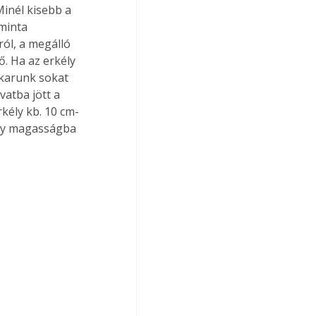
inél kisebb a 
minta 
ól, a megálló 
. Ha az erkély 
akarunk sokat 
vatba jött a 
kély kb. 10 cm-
egy magasságba 