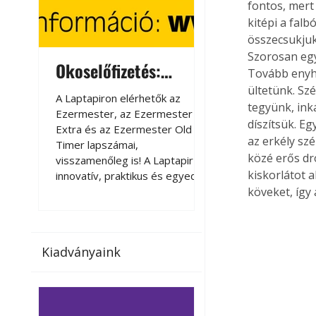
fontos, mert 
kitépi a falb
összecsukjuk 
Szorosan egy
Okoselőfizetés:
Okoselőfizetés
Tovább enyhí
Ezermester Extra
ültetünk. Sz
A Laptapiron elérhetők az
A Laptapiron elérhető
tegyünk, ink
Ezermester, az Ezermester
Ezermester, az Ezer
díszítsük. E
Extra és az Ezermester Old
Extra és az Ezermest
az erkély szé
Timer lapszámai,
Timer lapszámai,
közé erős dr
visszamenőleg is! A Laptapir új,
visszamenőleg is! A La
kiskorlátot a
innovatív, praktikus és egyedi
innovatív, praktikus 
megoldás a nyomtatott
megoldás a nyomtato
köveket, így 
magazinok digitális olvasására
magazinok digitális o
számítógépen, okostelefonon
számítógépen, okost
vagy táblagépen. Kényelmesen
vagy táblagépen. Ké
Kiadványaink
az otthonában, útközben vagy
az otthonában, útköz
nyaralás, pihenés alatt is
nyaralás, pihenés alat
elérhetők lapszámaink. Bárhol,
elérhetők lapszámaink
bármikor, akár külföldön élve
bármikor, akár külföld
vagy dolgozva is olvashatók az
vagy dolgozva is olv