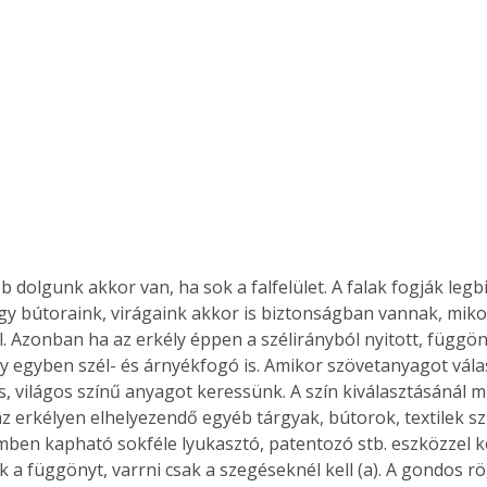
 így bútoraink, virágaink akkor is biztonságban vannak, miko
l. Azonban ha az erkély éppen a szélirányból nyitott, függön
ly egyben szél- és árnyékfogó is. Amikor szövetanyagot vála
s, világos színű anyagot keressünk. A szín kiválasztásánál
 erkélyen elhelyezendő egyéb tárgyak, bútorok, textilek szín
ben kapható sokféle lyukasztó, patentozó stb. eszközzel 
k a függönyt, varrni csak a szegéseknél kell (a). A gondos r