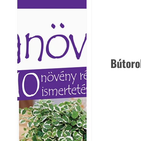
Ezermester lapszámai. A
Ezermester lapszámai
Laptapir kényelmes megoldás,
Laptapir kényelmes 
mert: – t
mert: – t
Bútoro