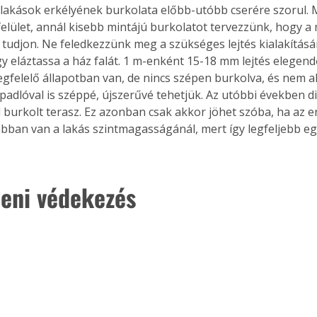
 lakások erkélyének burkolata előbb-utóbb cserére szorul. M
elület, annál kisebb mintájú burkolatot tervezzünk, hogy a 
 tudjon. Ne feledkezzünk meg a szükséges lejtés kialakításár
y eláztassa a ház falát. 1 m-enként 15-18 mm lejtés elegendő
gfelelő állapotban van, de nincs szépen burkolva, és nem 
padlóval is széppé, újszerűvé tehetjük. Az utóbbi években di
 burkolt terasz. Ez azonban csak akkor jöhet szóba, ha az er
abban van a lakás szintmagasságánál, mert így legfeljebb 
leni védekezés