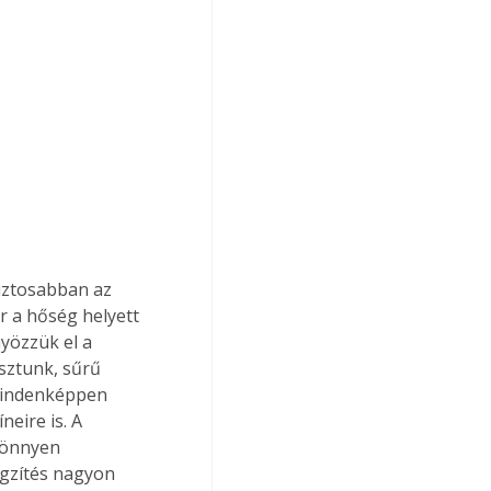
r a hőség helyett 
yözzük el a 
sztunk, sűrű 
 mindenképpen 
eire is. A 
könnyen 
ögzítés nagyon 