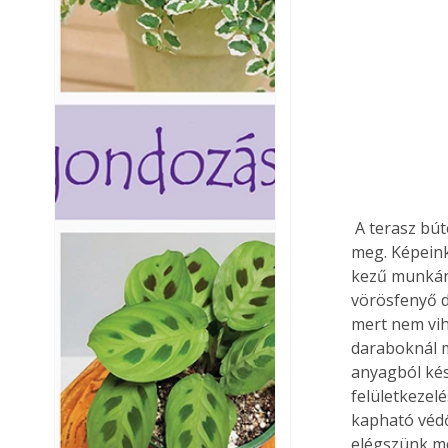
 A terasz bútorait elsősorban a családtagok száma és a rendelkezésre álló hely határozza 
meg. Képeink
kezű munkánál
vörösfenyő d
mert nem vih
daraboknál m
anyagból kés
felületkezel
kapható védő
elégszünk me