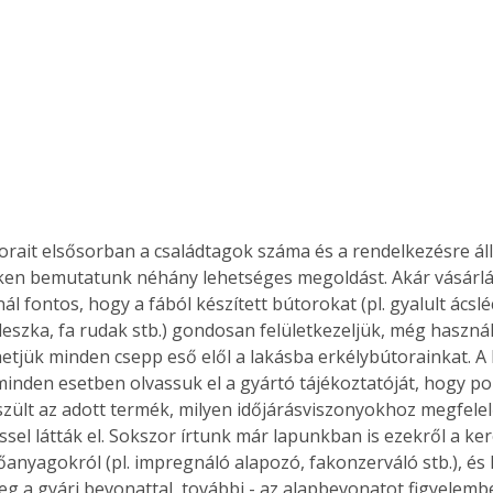
en bemutatunk néhány lehetséges megoldást. Akár vásárlásn
 fontos, hogy a fából készített bútorokat (pl. gyalult ácsléc
eszka, fa rudak stb.) gondosan felületkezeljük, még használa
etjük minden csepp eső elől a lakásba erkélybútorainkat. A 
inden esetben olvassuk el a gyártó tájékoztatóját, hogy p
zült az adott termék, milyen időjárásviszonyokhoz megfelel
éssel látták el. Sokszor írtunk már lapunkban is ezekről a k
anyagokról (pl. impregnáló alapozó, fakonzerváló stb.), és
g a gyári bevonattal, további - az alapbevonatot figyelembe