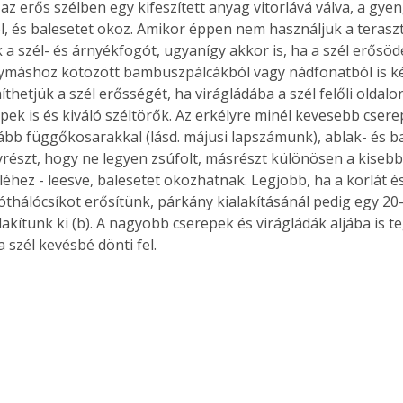
az erős szélben egy kifeszített anyag vitorlává válva, a gye
ól, és balesetet okoz. Amikor éppen nem használjuk a teraszt
a szél- és árnyékfogót, ugyanígy akkor is, ha a szél erősödé
máshoz kötözött bambuszpálcákból vagy nádfonatból is kés
Együtt jobban megéri!
thetjük a szél erősségét, ha virágládába a szél felőli oldal
Bővebb információ itt!
épek is és kiváló széltörők. Az erkélyre minél kevesebb cser
k az
Együtt jobban megéri! A
ább függőkosarakkal (lásd. májusi lapszámunk), ablak- és b
mester
könyvek tetszőleges
gyrészt, hogy ne legyen zsúfolt, másrészt különösen a kisebb
er Old
párosítással kedvezményes
léhez - leesve, balesetet okozhatnak. Legjobb, ha a korlát és
áron, 0 Ft postaköltséggel
óthálócsíkot erősítünk, párkány kialakításánál pedig egy 2
ptapir új,
megrendelhetők!
lakítunk ki (b). A nagyobb cserepek és virágládák aljába is 
és egyedi
tt
a szél kevésbé dönti fel.
lvasására
elefonon
nyelmesen
ben vagy
t is
. Bárhol,
ön élve
ashatók az