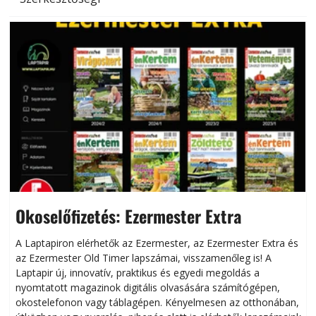
Okoselőfizetés: Ezermester Extra
A Laptapiron elérhetők az Ezermester, az Ezermester Extra és
az Ezermester Old Timer lapszámai, visszamenőleg is! A
Laptapir új, innovatív, praktikus és egyedi megoldás a
L
nyomtatott magazinok digitális olvasására számítógépen,
okostelefonon vagy táblagépen. Kényelmesen az otthonában,