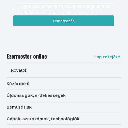
Igen, szeretnék feliratkozni, és elfogadom az 
adatkezelést. 
Adatvédelmi tájékoztató
Feliratkozás
Ezermester online
Lap tetejére
Rovatok
Közérdekű
Újdonságok, érdekességek
Bemutatjuk
Gépek, szerszámok, technológiák