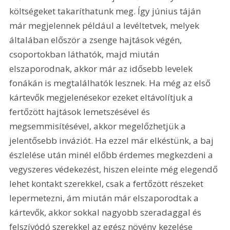
költségeket takaríthatunk meg. Így június táján 
már megjelennek például a levéltetvek, melyek 
általában először a zsenge hajtások végén, 
csoportokban láthatók, majd miután 
elszaporodnak, akkor már az idősebb levelek 
fonákán is megtalálhatók lesznek. Ha még az első 
kártevők megjelenésekor ezeket eltávolítjuk a 
fertőzött hajtások lemetszésével és 
megsemmisítésével, akkor megelőzhetjük a 
jelentősebb inváziót. Ha ezzel már elkéstünk, a baj 
észlelése után minél előbb érdemes megkezdeni a 
vegyszeres védekezést, hiszen eleinte még elegendő 
lehet kontakt szerekkel, csak a fertőzött részeket 
lepermetezni, ám miután már elszaporodtak a 
kártevők, akkor sokkal nagyobb szeradaggal és 
felszívódó szerekkel az egész növény kezelése 