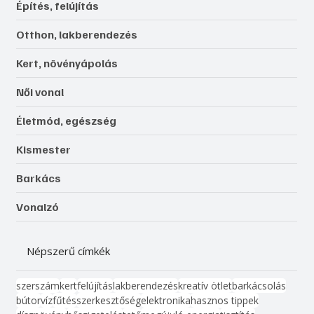
Építés, felújítás
Otthon, lakberendezés
Kert, növényápolás
Női vonal
Életmód, egészség
Kismester
Barkács
Vonalzó
Népszerű címkék
szerszám
kert
felújítás
lakberendezés
kreatív ötlet
barkácsolás
bútor
víz
fűtés
szerkesztőség
elektronika
hasznos tippek