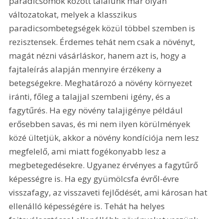
paradicsomok között találunk már olyan 
változatokat, melyek a klasszikus 
paradicsombetegségek közül többel szemben is 
rezisztensek. Érdemes tehát nem csak a növényt, 
magát nézni vásárláskor, hanem azt is, hogy a 
fajtaleírás alapján mennyire érzékeny a 
betegségekre. Meghatározó a növény környezet 
iránti, főleg a talajjal szembeni igény, és a 
fagytűrés. Ha egy növény talajigénye például 
erősebben savas, és mi nem ilyen körülmények 
közé ültetjük, akkor a növény kondíciója nem lesz 
megfelelő, ami miatt fogékonyabb lesz a 
megbetegedésekre. Ugyanez érvényes a fagytűrő 
képességre is. Ha egy gyümölcsfa évről-évre 
visszafagy, az visszaveti fejlődését, ami károsan hat 
ellenálló képességére is. Tehát ha helyes 