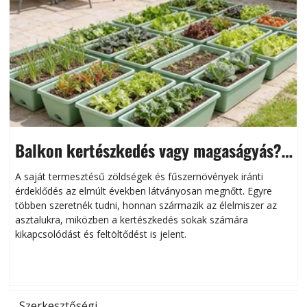
Balkon kertészkedés vagy magaságyás?
Helytakarékos kertészkedés
A saját termesztésű zöldségek és fűszernövények iránti
érdeklődés az elmúlt években látványosan megnőtt. Egyre
többen szeretnék tudni, honnan származik az élelmiszer az
l
asztalukra, miközben a kertészkedés sokak számára
kikapcsolódást és feltöltődést is jelent.
é
d
Szerkesztőségi