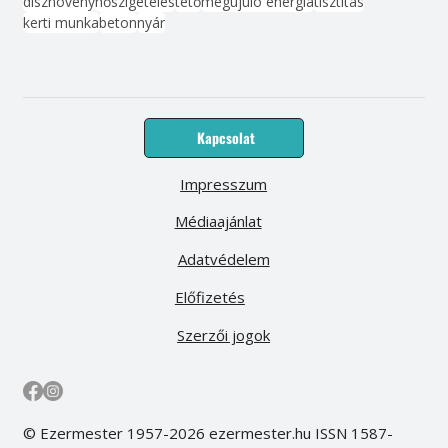
dísznövény
hőszigetelés
tető
megújuló energia
tisztítás
kerti munka
beton
nyár
Kapcsolat
Impresszum
Médiaajánlat
Adatvédelem
Előfizetés
Szerzői jogok
© Ezermester 1957-2026 ezermester.hu ISSN 1587-