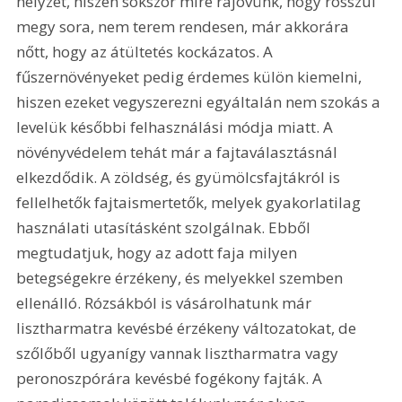
helyzet, hiszen sokszor mire rájövünk, hogy rosszul 
megy sora, nem terem rendesen, már akkorára 
nőtt, hogy az átültetés kockázatos. A 
fűszernövényeket pedig érdemes külön kiemelni, 
hiszen ezeket vegyszerezni egyáltalán nem szokás a 
levelük későbbi felhasználási módja miatt. A 
növényvédelem tehát már a fajtaválasztásnál 
elkezdődik. A zöldség, és gyümölcsfajtákról is 
fellelhetők fajtaismertetők, melyek gyakorlatilag 
használati utasításként szolgálnak. Ebből 
megtudatjuk, hogy az adott faja milyen 
betegségekre érzékeny, és melyekkel szemben 
ellenálló. Rózsákból is vásárolhatunk már 
lisztharmatra kevésbé érzékeny változatokat, de 
szőlőből ugyanígy vannak lisztharmatra vagy 
peronoszpórára kevésbé fogékony fajták. A 