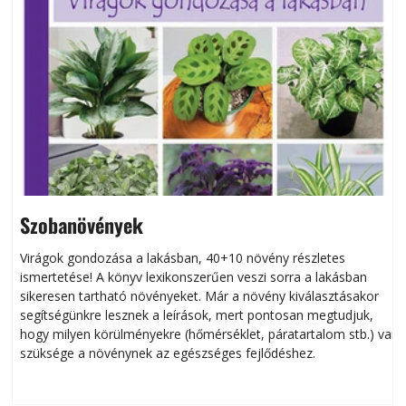
Szobanövények
Virágok gondozása a lakásban, 40+10 növény részletes
ismertetése! A könyv lexikonszerűen veszi sorra a lakásban
s
sikeresen tart­ha­tó növényeket. Már a növény kiválasztásakor
h
segítségünkre lesznek a leírások, mert pontosan megtudjuk,
k
hogy milyen körülményekre (hőmérséklet, páratartalom stb.) van
szüksége a növénynek az egészséges fejlődéshez.
t