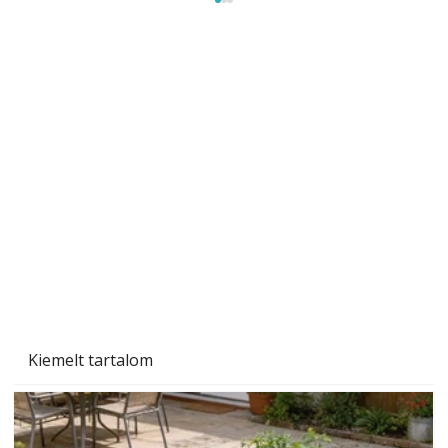
Szárazság a kertben – az aszály hatása a
növényekre és a védekezés lehetőségei
Kiemelt tartalom