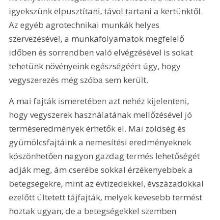
igyekszünk elpusztítani, távol tartani a kertünktől. 
Az egyéb agrotechnikai munkák helyes 
szervezésével, a munkafolyamatok megfelelő 
időben és sorrendben való elvégzésével is sokat 
tehetünk növényeink egészségéért úgy, hogy 
vegyszerezés még szóba sem került.
A mai fajták ismeretében azt nehéz kijelenteni, 
hogy vegyszerek használatának mellőzésével jó 
terméseredmények érhetők el. Mai zöldség és 
gyümölcsfajtáink a nemesítési eredményeknek 
köszönhetően nagyon gazdag termés lehetőségét 
adják meg, ám cserébe sokkal érzékenyebbek a 
betegségekre, mint az évtizedekkel, évszázadokkal 
ezelőtt ültetett tájfajták, melyek kevesebb termést 
hoztak ugyan, de a betegségekkel szemben 