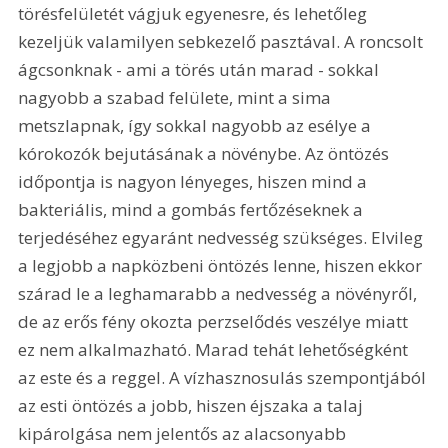
törésfelületét vágjuk egyenesre, és lehetőleg 
kezeljük valamilyen sebkezelő pasztával. A roncsolt 
ágcsonknak - ami a törés után marad - sokkal 
nagyobb a szabad felülete, mint a sima 
metszlapnak, így sokkal nagyobb az esélye a 
kórokozók bejutásának a növénybe. Az öntözés 
időpontja is nagyon lényeges, hiszen mind a 
bakteriális, mind a gombás fertőzéseknek a 
terjedéséhez egyaránt nedvesség szükséges. Elvileg 
a legjobb a napközbeni öntözés lenne, hiszen ekkor 
szárad le a leghamarabb a nedvesség a növényről, 
de az erős fény okozta perzselődés veszélye miatt 
ez nem alkalmazható. Marad tehát lehetőségként 
az este és a reggel. A vízhasznosulás szempontjából 
az esti öntözés a jobb, hiszen éjszaka a talaj 
kipárolgása nem jelentős az alacsonyabb 