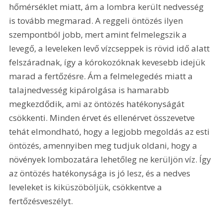
hőmérséklet miatt, ám a lombra került nedvesség 
is tovább megmarad. A reggeli öntözés ilyen 
szempontból jobb, mert amint felmelegszik a 
levegő, a leveleken levő vízcseppek is rövid idő alatt 
felszáradnak, így a kórokozóknak kevesebb idejük 
marad a fertőzésre. Ám a felmelegedés miatt a 
talajnedvesség kipárolgása is hamarabb 
megkezdődik, ami az öntözés hatékonyságát 
csökkenti. Minden érvet és ellenérvet összevetve 
tehát elmondható, hogy a legjobb megoldás az esti 
öntözés, amennyiben meg tudjuk oldani, hogy a 
növények lombozatára lehetőleg ne kerüljön víz. Így 
az öntözés hatékonysága is jó lesz, és a nedves 
leveleket is kiküszöböljük, csökkentve a 
fertőzésveszélyt.