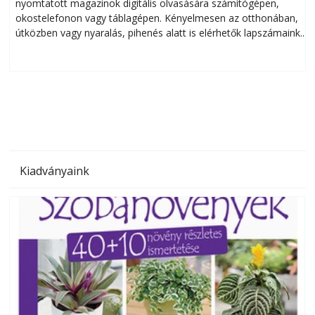
nyomtatott magazinok digitális olvasására számítógépen,
okostelefonon vagy táblagépen. Kényelmesen az otthonában,
útközben vagy nyaralás, pihenés alatt is elérhetők lapszámaink.
ú
Bárhol, bármikor, akár külföldön élve vagy dolgozva is
B
olvashatók az Ezermester lapszámai. A Laptapir kényelmes
megoldás, mert: – t
Kiadványaink