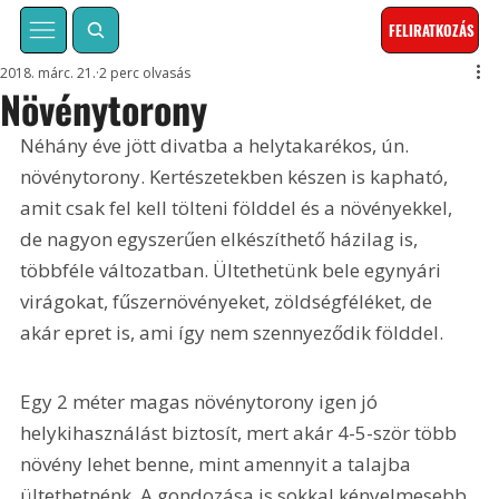
FELIRATKOZÁS
2018. márc. 21.
2 perc olvasás
Növénytorony
Néhány éve jött divatba a helytakarékos, ún. 
növénytorony. Kertészetekben készen is kapható, 
amit csak fel kell tölteni földdel és a növényekkel, 
de nagyon egyszerűen elkészíthető házilag is, 
többféle változatban. Ültethetünk bele egynyári 
virágokat, fűszernövényeket, zöldségféléket, de 
akár epret is, ami így nem szennyeződik földdel.
Egy 2 méter magas növénytorony igen jó 
helykihasználást biztosít, mert akár 4-5-ször több 
növény lehet benne, mint amennyit a talajba 
ültethetnénk. A gondozása is sokkal kényelmesebb, 