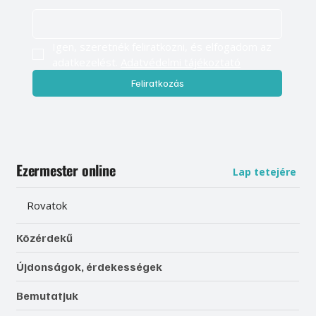
Igen, szeretnék feliratkozni, és elfogadom az 
adatkezelést. 
Adatvédelmi tájékoztató
Feliratkozás
Ezermester online
Lap tetejére
Rovatok
Közérdekű
Újdonságok, érdekességek
Bemutatjuk