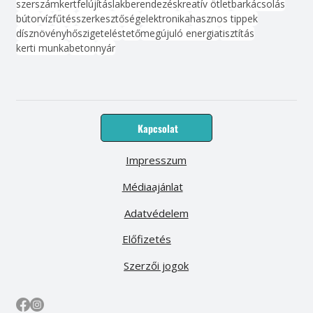
szerszám
kert
felújítás
lakberendezés
kreatív ötlet
barkácsolás
bútor
víz
fűtés
szerkesztőség
elektronika
hasznos tippek
dísznövény
hőszigetelés
tető
megújuló energia
tisztítás
kerti munka
beton
nyár
Kapcsolat
Impresszum
Médiaajánlat
Adatvédelem
Előfizetés
Szerzői jogok