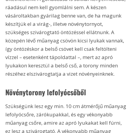
ráadásul nem kell gyomlálni sem. A készen 
vásároltakban gyárilag benne van, de ha magunk 
készítjük el a virág-, illetve növénytornyot, 
szükséges szivárogtató öntözéssel ellátnunk. A 
közepén lévő műanyag csövön kicsi lyukak vannak, 
így öntözéskor a belső csövet kell csak feltölteni 
vízzel – esetenként tápoldattal –, mert az apró 
lyukakon keresztül a belső cső, a torony minden 
részéhez elszivárogtatja a vizet növényeinknek.
Növénytorony lefolyócsőből
Szükségünk lesz egy min. 10 cm átmérőjű műanyag 
lefolyócsőre, zárókupakkal, és egy vékonyabb 
műanyag csőre, amire az apró lyukakat kell fúrni, 
ez lesz a szivárogtató. A vékonyabb műanyag 