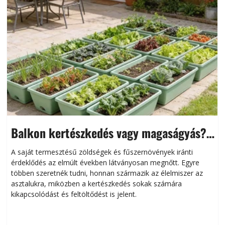
Balkon kertészkedés vagy magaságyás?
Helytakarékos kertészkedés
A saját termesztésű zöldségek és fűszernövények iránti
érdeklődés az elmúlt években látványosan megnőtt. Egyre
többen szeretnék tudni, honnan származik az élelmiszer az
l
asztalukra, miközben a kertészkedés sokak számára
kikapcsolódást és feltöltődést is jelent.
é
d