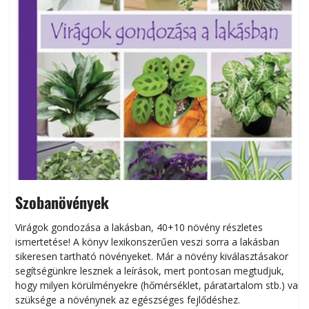
Szobanövények
Virágok gondozása a lakásban, 40+10 növény részletes
ismertetése! A könyv lexikonszerűen veszi sorra a lakásban
s
sikeresen tart­ha­tó növényeket. Már a növény kiválasztásakor
h
segítségünkre lesznek a leírások, mert pontosan megtudjuk,
k
hogy milyen körülményekre (hőmérséklet, páratartalom stb.) van
szüksége a növénynek az egészséges fejlődéshez.