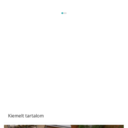
Szárazság a kertben – az aszály hatása a
növényekre és a védekezés lehetőségei
Kiemelt tartalom