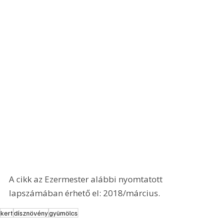
A cikk az Ezermester alábbi nyomtatott 
lapszámában érhető el: 2018/március.
kert
dísznövény
gyümölcs