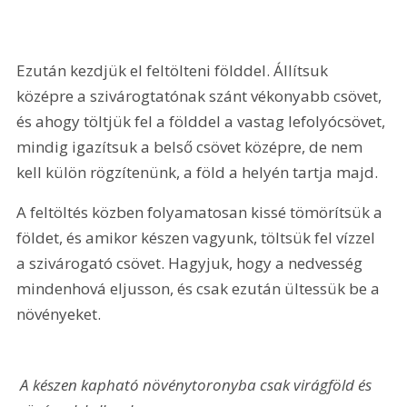
Ezután kezdjük el feltölteni földdel. Állítsuk 
középre a szivárogtatónak szánt vékonyabb csövet, 
és ahogy töltjük fel a földdel a vastag lefolyócsövet, 
mindig igazítsuk a belső csövet középre, de nem 
kell külön rögzítenünk, a föld a helyén tartja majd.
A feltöltés közben folyamatosan kissé tömörítsük a 
földet, és amikor készen vagyunk, töltsük fel vízzel 
a szivárogató csövet. Hagyjuk, hogy a nedvesség 
mindenhová eljusson, és csak ezután ültessük be a 
növényeket.
 A készen kapható növénytoronyba csak virágföld és 