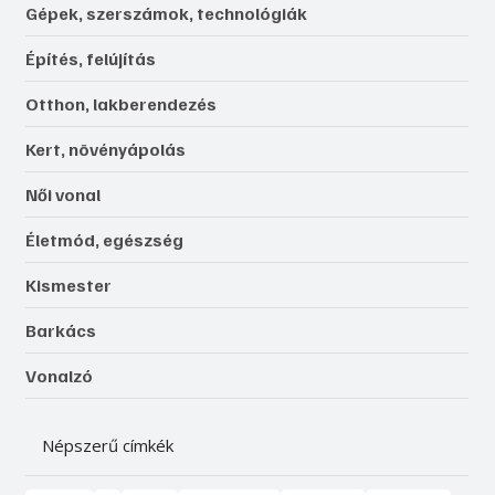
Gépek, szerszámok, technológiák
Építés, felújítás
Otthon, lakberendezés
Kert, növényápolás
Női vonal
Életmód, egészség
Kismester
Barkács
Vonalzó
Népszerű címkék