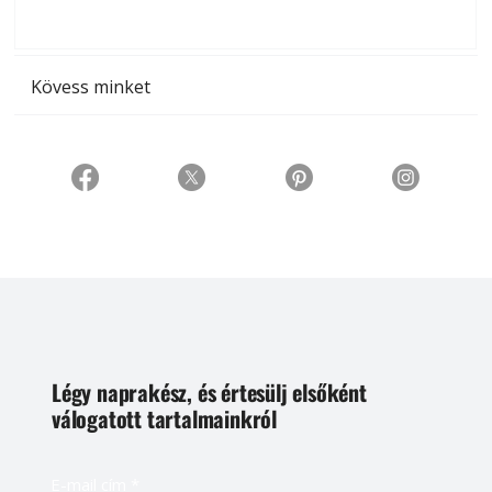
t
Kövess minket
Légy naprakész, és értesülj elsőként
válogatott tartalmainkról
E-mail cím
*