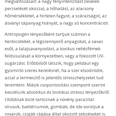
megváltozásait: a nagy fényintenzitást (levelek 
perzselését okozza), a hőhatást, az alacsony 
hőmérsékletet, a hirtelen fagyot, a szárazságot, az 
ásványi tápanyag hiányát, a nagy só koncentrációt. 
Antropogén tényezőként tartjuk számon a 
herbicideket, a légszennyező anyagokat, a savas 
esőt, a talajsavanyodást, a toxikus nehézfémek 
feldúsulását a környezetben, vagy a fokozott UV-
sugárzást. Előbbiből látszik, hogy például egy 
gyomirtó szeres kezelésnél, ha a szer elsodródik, 
azzal a termesztő is jelentős stresszhelyzetet tud 
teremteni. Másik csoportosítási szempont szerint 
beszélünk abiotikus és biotikus stressz tényezőkről. 
Utóbbiak közé tartoznak a növény parazitái: 
vírusok, baktériumok, gombák, de ide soroljuk a 
rovarok, csigák rágása által okozott sebzéseket is.