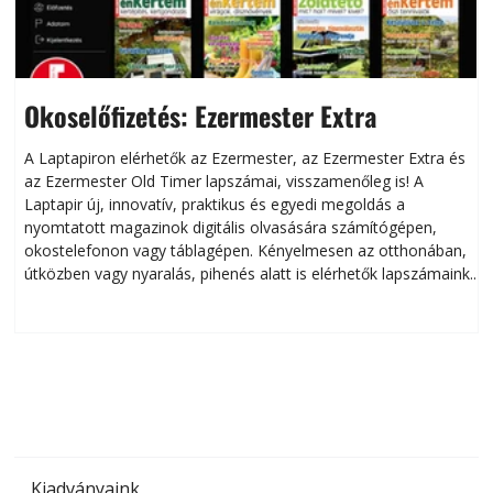
Okoselőfizetés: Ezermester Extra
A Laptapiron elérhetők az Ezermester, az Ezermester Extra és
az Ezermester Old Timer lapszámai, visszamenőleg is! A
Laptapir új, innovatív, praktikus és egyedi megoldás a
L
nyomtatott magazinok digitális olvasására számítógépen,
okostelefonon vagy táblagépen. Kényelmesen az otthonában,
útközben vagy nyaralás, pihenés alatt is elérhetők lapszámaink.
ú
Bárhol, bármikor, akár külföldön élve vagy dolgozva is
B
olvashatók az Ezermester lapszámai. A Laptapir kényelmes
megoldás, mert: – t
Kiadványaink