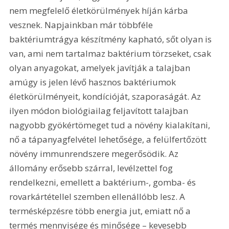
nem megfelelő életkörülmények híján kárba 
vesznek. Napjainkban már többféle 
baktériumtrágya készítmény kapható, sőt olyan is 
van, ami nem tartalmaz baktérium törzseket, csak 
olyan anyagokat, amelyek javítják a talajban 
amúgy is jelen lévő hasznos baktériumok 
életkörülményeit, kondícióját, szaporaságát. Az 
ilyen módon biológiailag feljavított talajban 
nagyobb gyökértömeget tud a növény kialakítani, 
nő a tápanyagfelvétel lehetősége, a felülfertőzött 
növény immunrendszere megerősödik. Az 
állomány erősebb szárral, levélzettel fog 
rendelkezni, emellett a baktérium-, gomba- és 
rovarkártétellel szemben ellenállóbb lesz. A 
termésképzésre több energia jut, emiatt nő a 
termés mennyisége és minősége – kevesebb 