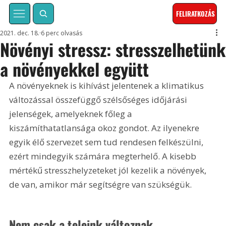
FELIRATKOZÁS
2021. dec. 18.
6 perc olvasás
Növényi stressz: stresszelhetünk
a növényekkel együtt
A növényeknek is kihívást jelentenek a klimatikus 
változással összefüggő szélsőséges időjárási 
jelenségek, amelyeknek főleg a 
kiszámíthatatlansága okoz gondot. Az ilyenekre 
egyik élő szervezet sem tud rendesen felkészülni, 
ezért mindegyik számára megterhelő. A kisebb 
mértékű stresszhelyzeteket jól kezelik a növények, 
de van, amikor már segítségre van szükségük.
Nem csak a teleink változnak