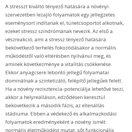
A stresszt kiváltó tényező hatására a növényi 
szervezetben lezajló folyamatok egy jellegzetes 
eseménysort indítanak el, tünetcsoportot alkotnak, 
ezeket stressz szindrómának nevezik. Az első a 
vészreakció, ami a stressz tényező hatására 
bekövetkező terhelés fokozódásakor a normális 
működéstől való eltérésben nyilvánul meg, és 
aminek következménye a vitalitás csökkenése. 
Ekkor anyagcsere lebontó jellegű folyamatai 
dominálnak a szintetizáló, felépítő jellegűek felett. 
Ha a növény rezisztencia-potenciálja lehetővé teszi, 
akkor a helyreálláson, edződésen keresztül 
bekövetkezik a második fázis, az ellenállás 
stádiuma. Ebben a védekező és alkalmazkodási 
folyamatok eredményeként a növény ismét 
normális életműködést mutat, sőt funkcionális 