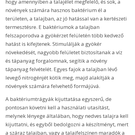
hogy amennyiben a talajélet megfelelő, és sok, a 
növények számára hasznos baktérium él a 
területen, a talajban, az jó hatással van a kertészeti 
termesztésre. E baktériumok a talajban 
felszaporodva a gyökérzet felületén több kedvező 
hatást is kifejtenek. Stimulálják a gyökér 
növekedését, nagyobb felületet biztosítanak a víz 
és tápanyag forgalomnak, segítik a növény 
tápanyag felvételét. Egyes fajok a talajban lévő 
levegő nitrogénjét kötik meg, majd alakítják a 
növények számára felvehető formájúvá.
A baktériumtrágyák kijuttatása egyszerű, de 
pontosan követni kell a használati utasítást, 
melynek lényege általában, hogy nedves talajra kell 
kijuttatni, és egyből bedolgozni a készítményt, mert 
a száraz talajban, vagy a talajfelszínen maradók a 