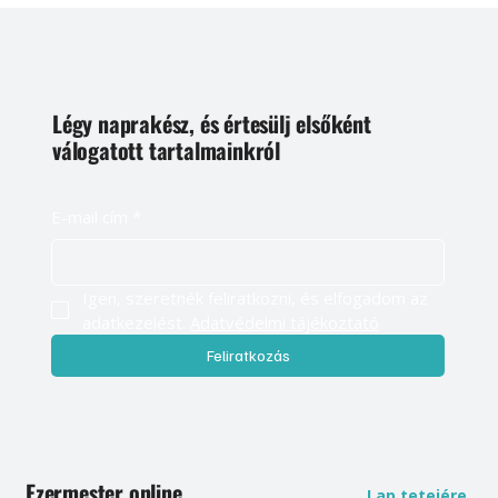
Légy naprakész, és értesülj elsőként
válogatott tartalmainkról
E-mail cím
*
Igen, szeretnék feliratkozni, és elfogadom az 
adatkezelést. 
Adatvédelmi tájékoztató
Feliratkozás
Ezermester online
Lap tetejére