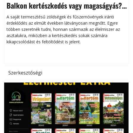
Balkon kertészkedés vagy magaságyás?
Helytakarékos kertészkedés
A saját termesztésű zöldségek és fűszernövények iránti
érdeklődés az elmúlt években látványosan megnőtt. Egyre
többen szeretnék tudni, honnan származik az élelmiszer az
l
asztalukra, miközben a kertészkedés sokak számára
kikapcsolódást és feltöltődést is jelent.
é
d
Szerkesztőségi