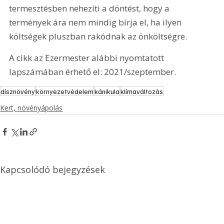
termesztésben nehezíti a döntést, hogy a 
termények ára nem mindig bírja el, ha ilyen 
költségek pluszban rakódnak az önköltségre.
A cikk az Ezermester alábbi nyomtatott 
lapszámában érhető el: 2021/szeptember.
dísznövény
környezetvédelem
kánikula
klímaváltozás
Kert, növényápolás
Kapcsolódó bejegyzések