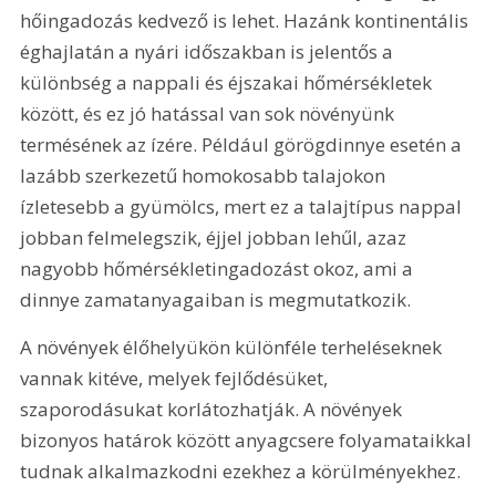
hőingadozás kedvező is lehet. Hazánk kontinentális 
éghajlatán a nyári időszakban is jelentős a 
különbség a nappali és éjszakai hőmérsékletek 
között, és ez jó hatással van sok növényünk 
termésének az ízére. Például görögdinnye esetén a 
lazább szerkezetű homokosabb talajokon 
ízletesebb a gyümölcs, mert ez a talajtípus nappal 
jobban felmelegszik, éjjel jobban lehűl, azaz 
nagyobb hőmérsékletingadozást okoz, ami a 
dinnye zamatanyagaiban is megmutatkozik.
A növények élőhelyükön különféle terheléseknek 
vannak kitéve, melyek fejlődésüket, 
szaporodásukat korlátozhatják. A növények 
bizonyos határok között anyagcsere folyamataikkal 
tudnak alkalmazkodni ezekhez a körülményekhez.  