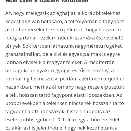
Az, hogy melegszik az éghajlat, a korábbi telekhez 
képest alig van hótakaró, a tél folyamán a fagypont 
alatti hőmérsékletre sem jellemző, hogy hosszabb 
ideig tartana – ezek mindenki számára észrevehető 
tények. Sok kertben láthatunk nagyméretű fügéket, 
gránátalmákat, de a kivi és egyes pálmák is egyre 
jobban elviselik a magyar teleket. A mediterrán 
országokban gyakori gyógy- és fűszernövény, a 
rozmaring termesztése például azért nem terjedt el 
hazánkban, mert az állomány nagy része elpusztult 
a téli, hosszan tartó fagypont alatti időszakban. Az 
utóbbi években a teleinken nincsenek hosszan tartó 
fagypont alatti időszakok, hiszen nappalra az 
esetek többségében 0 °C fölé megy a hőmérséklet. 
Ez akár azt is jelenthetné, hogy nekikezdhetünk a 