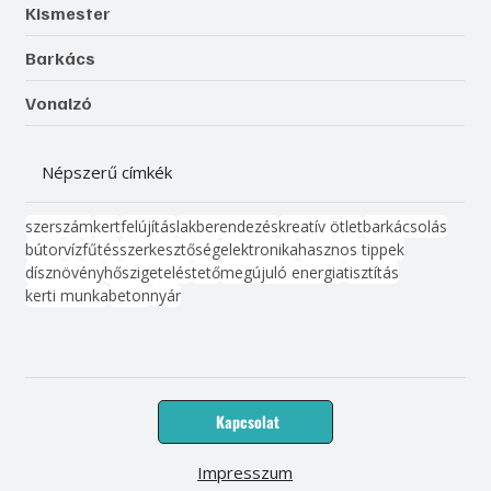
Kismester
Barkács
Vonalzó
Népszerű címkék
szerszám
kert
felújítás
lakberendezés
kreatív ötlet
barkácsolás
bútor
víz
fűtés
szerkesztőség
elektronika
hasznos tippek
dísznövény
hőszigetelés
tető
megújuló energia
tisztítás
kerti munka
beton
nyár
Kapcsolat
Impresszum