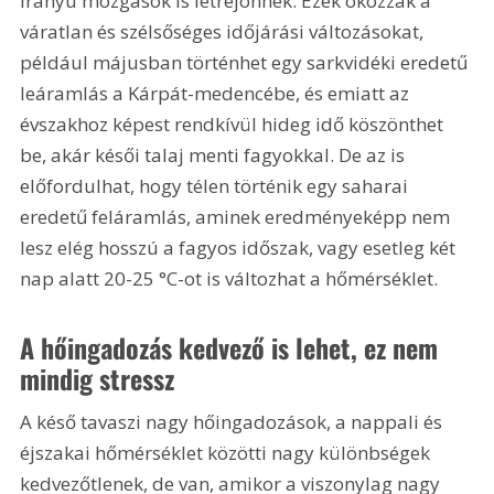
irányú mozgások is létrejönnek. Ezek okozzák a 
váratlan és szélsőséges időjárási változásokat, 
például májusban történhet egy sarkvidéki eredetű 
leáramlás a Kárpát-medencébe, és emiatt az 
évszakhoz képest rendkívül hideg idő köszönthet 
be, akár késői talaj menti fagyokkal. De az is 
előfordulhat, hogy télen történik egy saharai 
eredetű feláramlás, aminek eredményeképp nem 
lesz elég hosszú a fagyos időszak, vagy esetleg két 
nap alatt 20-25 °C-ot is változhat a hőmérséklet.
A hőingadozás kedvező is lehet, ez nem 
mindig stressz
A késő tavaszi nagy hőingadozások, a nappali és 
éjszakai hőmérséklet közötti nagy különbségek 
kedvezőtlenek, de van, amikor a viszonylag nagy 