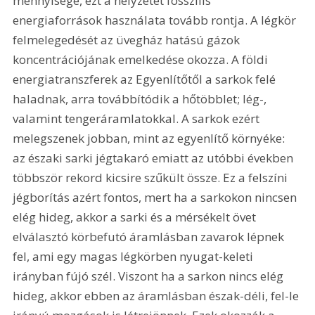
mennyisége, ezt a helyzetet fosszilis 
energiaforrások használata tovább rontja. A légkör 
felmelegedését az üvegház hatású gázok 
koncentrációjának emelkedése okozza. A földi 
energiatranszferek az Egyenlítőtől a sarkok felé 
haladnak, arra továbbítódik a hőtöbblet; lég-, 
valamint tengeráramlatokkal. A sarkok ezért 
melegszenek jobban, mint az egyenlítő környéke: 
az északi sarki jégtakaró emiatt az utóbbi években 
többször rekord kicsire szűkült össze. Ez a felszíni 
jégborítás azért fontos, mert ha a sarkokon nincsen 
elég hideg, akkor a sarki és a mérsékelt övet 
elválasztó körbefutó áramlásban zavarok lépnek 
fel, ami egy magas légkörben nyugat-keleti 
irányban fújó szél. Viszont ha a sarkon nincs elég 
hideg, akkor ebben az áramlásban észak-déli, fel-le 