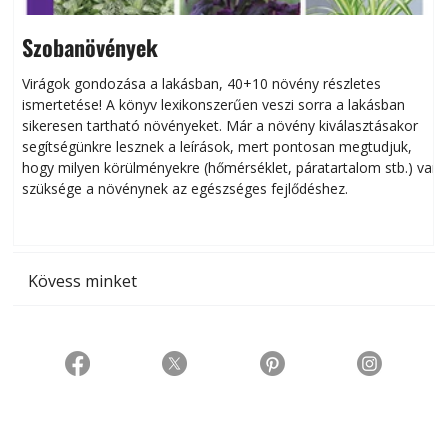
Szobanövények
Virágok gondozása a lakásban, 40+10 növény részletes
ismertetése! A könyv lexikonszerűen veszi sorra a lakásban
s
sikeresen tart­ha­tó növényeket. Már a növény kiválasztásakor
h
segítségünkre lesznek a leírások, mert pontosan megtudjuk,
k
hogy milyen körülményekre (hőmérséklet, páratartalom stb.) van
szüksége a növénynek az egészséges fejlődéshez.
t
Kövess minket