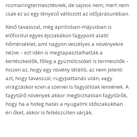
rozmaringtermesztésnek, de sajnos nem, mert nem 
csak ez az egy tényező változott az időjárásunkban.
Késő tavasszal, még áprilisban-májusban is 
előfordul egyes éjszakákon fagypont alatti 
hőmérséklet, ami nagyon veszélyes a növényekre 
nézve – ezt idén is megtapasztalhatták a 
kertészkedők, főleg a gyümölcsöket is termesztők – 
hiszen az, hogy egy növény télálló, az nem jelenti 
azt, hogy tavasszal, rügypattanás után, vagy 
virágzáskor ezen a szervei is fagyállóak lennének. A 
fagytűrő növények akkor megbízhatóan fagytűrők, 
hogy ha a hideg hatás a nyugalmi időszakukban 
éri őket, akkor is felkészülten várják.