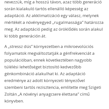
nevezzük, míg a hosszú távon, azaz több generáció 
során kialakuló tartós ellenálló képesség az 
adaptáció. Az akklimatizáció egy válasz, melynek 
mértékét a növényegyed „rugalmassága” határozza 
meg. Az adaptáció pedig az öröklődés során alakul 
ki több generáción át.
A „stressz dús” környezetben a mikroevolúciós 
folyamatok megváltoztatják a génfrekvenciát a 
populációban, ennek következtében nagyobb 
túlélési lehetőséget biztosító kedvezőbb 
génkombináció alakulhat ki. Az adaptáció 
eredménye az adott környezeti tényezővel 
szembeni tartós rezisztencia, említette meg Szigeti 
Zoltán „A növényi anyagcsere élettana” című 
könyvben.