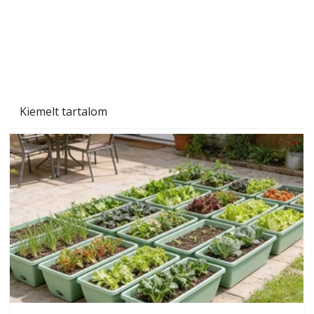
Szárazság a kertben – az aszály hatása a
növényekre és a védekezés lehetőségei
Kiemelt tartalom