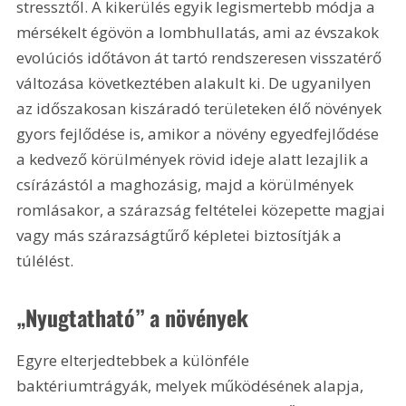
stressztől. A kikerülés egyik legismertebb módja a 
mérsékelt égövön a lombhullatás, ami az évszakok 
evolúciós időtávon át tartó rendszeresen visszatérő 
változása következtében alakult ki. De ugyanilyen 
az időszakosan kiszáradó területeken élő növények 
gyors fejlődése is, amikor a növény egyedfejlődése 
a kedvező körülmények rövid ideje alatt lezajlik a 
csírázástól a maghozásig, majd a körülmények 
romlásakor, a szárazság feltételei közepette magjai 
vagy más szárazságtűrő képletei biztosítják a 
túlélést.
„Nyugtatható” a növények
Egyre elterjedtebbek a különféle 
baktériumtrágyák, melyek működésének alapja, 