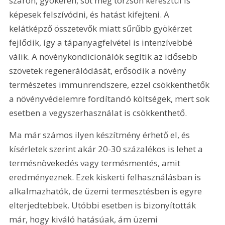
száron, gyökéren, sőt még törzsön keresztül is 
képesek felszívódni, és hatást kifejteni. A 
kelátképző összetevők miatt sűrűbb gyökérzet 
fejlődik, így a tápanyagfelvétel is intenzívebbé 
válik. A növénykondicionálók segítik az idősebb 
szövetek regenerálódását, erősödik a növény 
természetes immunrendszere, ezzel csökkenthetők 
a növényvédelemre fordítandó költségek, mert sok 
esetben a vegyszerhasználat is csökkenthető. 
Ma már számos ilyen készítmény érhető el, és 
kísérletek szerint akár 20-30 százalékos is lehet a 
termésnövekedés vagy termésmentés, amit 
eredményeznek. Ezek kiskerti felhasználásban is 
alkalmazhatók, de üzemi termesztésben is egyre 
elterjedtebbek. Utóbbi esetben is bizonyították 
már, hogy kiváló hatásúak, ám üzemi 