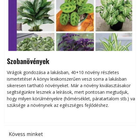
Szobanövények
Virágok gondozása a lakásban, 40+10 növény részletes
ismertetése! A könyv lexikonszerűen veszi sorra a lakásban
s
sikeresen tart­ha­tó növényeket. Már a növény kiválasztásakor
h
segítségünkre lesznek a leírások, mert pontosan megtudjuk,
k
hogy milyen körülményekre (hőmérséklet, páratartalom stb.) van
szüksége a növénynek az egészséges fejlődéshez.
t
Kövess minket