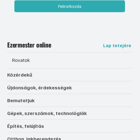
Feliratkozás
Ezermester online
Lap tetejére
Rovatok
Közérdekű
Újdonságok, érdekességek
Bemutatjuk
Gépek, szerszámok, technológiák
Építés, felújítás
Otthon, lakberendezés