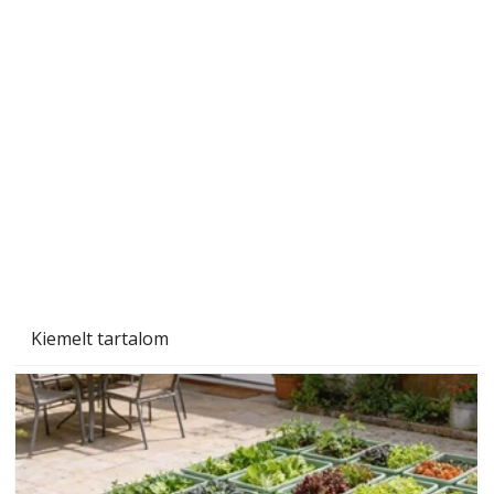
Szárazság a kertben – az aszály hatása a
növényekre és a védekezés lehetőségei
Kiemelt tartalom