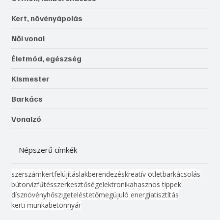
Kert, növényápolás
Női vonal
Életmód, egészség
Kismester
Barkács
Vonalzó
Népszerű címkék
szerszám
kert
felújítás
lakberendezés
kreatív ötlet
barkácsolás
bútor
víz
fűtés
szerkesztőség
elektronika
hasznos tippek
dísznövény
hőszigetelés
tető
megújuló energia
tisztítás
kerti munka
beton
nyár