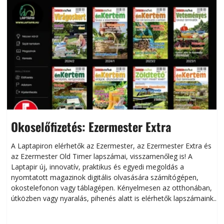
Okoselőfizetés: Ezermester Extra
A Laptapiron elérhetők az Ezermester, az Ezermester Extra és
az Ezermester Old Timer lapszámai, visszamenőleg is! A
Laptapir új, innovatív, praktikus és egyedi megoldás a
L
nyomtatott magazinok digitális olvasására számítógépen,
okostelefonon vagy táblagépen. Kényelmesen az otthonában,
útközben vagy nyaralás, pihenés alatt is elérhetők lapszámaink.
ú
Bárhol, bármikor, akár külföldön élve vagy dolgozva is
B
olvashatók az Ezermester lapszámai. A Laptapir kényelmes