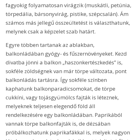
fagyokig folyamatosan virágzik (muskátli, petúnia, 
törpedália, bársonyvirág, pistike, szépcsalán). Ám 
számos más jellegű összeültetést is választhatunk, 
melynek csak a képzelet szab határt.
Egyre többen tartanak az ablakban, 
balkonládában gyógy- és fűszernövényeket. Kezd 
divatba jönni a balkon „haszonkertészkedés” is, 
sokféle zöldségnek van már törpe változata, pont 
balkonládás tartásra. Így sokféle színben 
kaphatunk balkonparadicsomokat, de törpe 
cukkíni, vagy tojásgyümölcs fajták is léteznek, 
melyeknek teljesen elegendő föld áll 
rendelkezésére egy balkonládában. Paprikából 
vannak törpe balkonfajták is, de dézsában 
próbálkozhatunk paprikafákkal is, melyek nagyon 