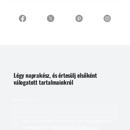
Légy naprakész, és értesülj elsőként
válogatott tartalmainkról
E-mail cím
*
Igen, szeretnék feliratkozni, és elfogadom az 
adatkezelést. 
Adatvédelmi tájékoztató