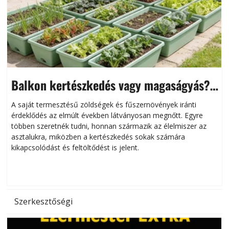
Balkon kertészkedés vagy magaságyás?
Helytakarékos kertészkedés
A saját termesztésű zöldségek és fűszernövények iránti
érdeklődés az elmúlt években látványosan megnőtt. Egyre
többen szeretnék tudni, honnan származik az élelmiszer az
l
asztalukra, miközben a kertészkedés sokak számára
kikapcsolódást és feltöltődést is jelent.
é
d
Szerkesztőségi