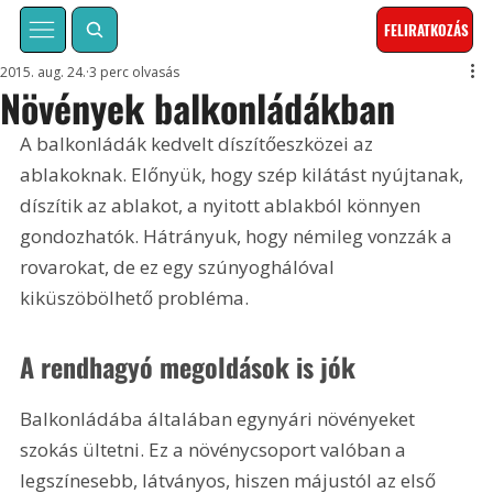
FELIRATKOZÁS
2015. aug. 24.
3 perc olvasás
Növények balkonládákban
A balkonládák kedvelt díszítőeszközei az 
ablakoknak. Előnyük, hogy szép kilátást nyújtanak, 
díszítik az ablakot, a nyitott ablakból könnyen 
gondozhatók. Hátrányuk, hogy némileg vonzzák a 
rovarokat, de ez egy szúnyoghálóval 
kiküszöbölhető probléma.
A rendhagyó megoldások is jók
Balkonládába általában egynyári növényeket 
szokás ültetni. Ez a növénycsoport valóban a 
legszínesebb, látványos, hiszen májustól az első 