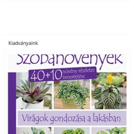
megoldás, mert: – t
Kiadványaink