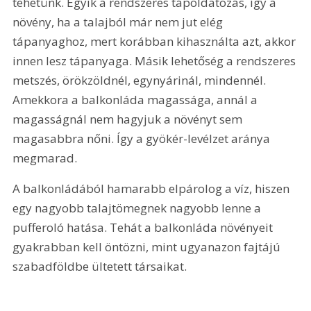
tehetünk. Egyik a rendszeres tápoldatozás, így a 
növény, ha a talajból már nem jut elég 
tápanyaghoz, mert korábban kihasználta azt, akkor 
innen lesz tápanyaga. Másik lehetőség a rendszeres 
metszés, örökzöldnél, egynyárinál, mindennél. 
Amekkora a balkonláda magassága, annál a 
magasságnál nem hagyjuk a növényt sem 
magasabbra nőni. Így a gyökér-levélzet aránya 
megmarad.
A balkonládából hamarabb elpárolog a víz, hiszen 
egy nagyobb talajtömegnek nagyobb lenne a 
pufferoló hatása. Tehát a balkonláda növényeit 
gyakrabban kell öntözni, mint ugyanazon fajtájú 
szabadföldbe ültetett társaikat.