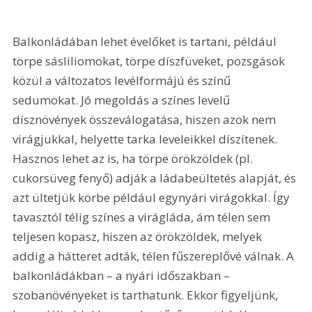
Balkonládában lehet évelőket is tartani, például 
törpe sásliliomokat, törpe díszfüveket, pozsgások 
közül a változatos levélformájú és színű 
sedumokat. Jó megoldás a színes levelű 
dísznövények összeválogatása, hiszen azok nem 
virágjukkal, helyette tarka leveleikkel díszítenek. 
Hasznos lehet az is, ha törpe örökzöldek (pl. 
cukorsüveg fenyő) adják a ládabeültetés alapját, és 
azt ültetjük körbe például egynyári virágokkal. Így 
tavasztól télig színes a virágláda, ám télen sem 
teljesen kopasz, hiszen az örökzöldek, melyek 
addig a hátteret adták, télen fűszereplővé válnak. A 
balkonládákban – a nyári időszakban – 
szobanövényeket is tarthatunk. Ekkor figyeljünk, 