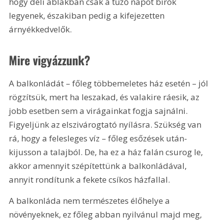
hogy déli ablakban csak a tűző napot bírók 
legyenek, északiban pedig a kifejezetten 
árnyékkedvelők.
Mire vigyázzunk?
A balkonládát – főleg többemeletes ház esetén – jól 
rögzítsük, mert ha leszakad, és valakire ráesik, az 
jobb esetben sem a virágainkat fogja sajnálni. 
Figyeljünk az elszivárogtató nyílásra. Szükség van 
rá, hogy a felesleges víz – főleg esőzések után- 
kijusson a talajból. De, ha ez a ház falán csurog le, 
akkor amennyit szépítettünk a balkonládával, 
annyit rondítunk a fekete csíkos házfallal.
A balkonláda nem természetes élőhelye a 
növényeknek, ez főleg abban nyilvánul majd meg, 