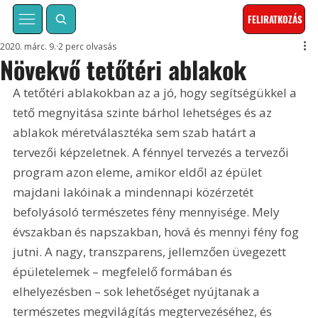
FELIRATKOZÁS
2020. márc. 9.
2 perc olvasás
Növekvő tetőtéri ablakok
A tetőtéri ablakokban az a jó, hogy segítségükkel a 
tető megnyitása szinte bárhol lehetséges és az 
ablakok méretválasztéka sem szab határt a 
tervezői képzeletnek. A fénnyel tervezés a tervezői 
program azon eleme, amikor eldől az épület 
majdani lakóinak a mindennapi közérzetét 
befolyásoló természetes fény mennyisége. Mely 
évszakban és napszakban, hová és mennyi fény fog 
jutni. A nagy, transzparens, jellemzően üvegezett 
épületelemek – megfelelő formában és 
elhelyezésben – sok lehetőséget nyújtanak a 
természetes megvilágítás megtervezéséhez, és 