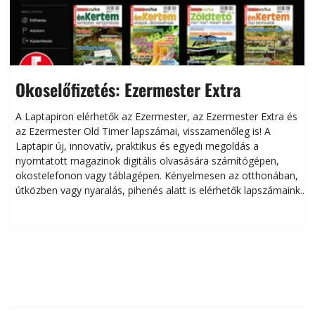
Okoselőfizetés: Ezermester Extra
A Laptapiron elérhetők az Ezermester, az Ezermester Extra és
az Ezermester Old Timer lapszámai, visszamenőleg is! A
Laptapir új, innovatív, praktikus és egyedi megoldás a
L
nyomtatott magazinok digitális olvasására számítógépen,
okostelefonon vagy táblagépen. Kényelmesen az otthonában,
útközben vagy nyaralás, pihenés alatt is elérhetők lapszámaink.
ú
Bárhol, bármikor, akár külföldön élve vagy dolgozva is
B
olvashatók az Ezermester lapszámai. A Laptapir kényelmes
megoldás, mert: – t