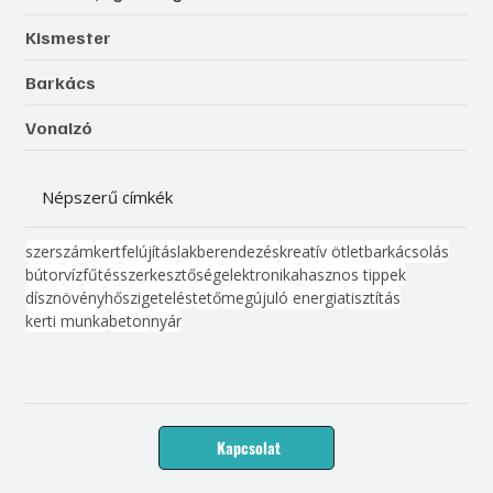
Kismester
Barkács
Vonalzó
Népszerű címkék
szerszám
kert
felújítás
lakberendezés
kreatív ötlet
barkácsolás
bútor
víz
fűtés
szerkesztőség
elektronika
hasznos tippek
dísznövény
hőszigetelés
tető
megújuló energia
tisztítás
kerti munka
beton
nyár
Kapcsolat