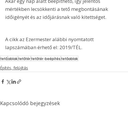
Akár egy nap alatt beépíthető, így jelentős 
mértékben lecsökkenti a tető megbontásának 
időigényét és az időjárásnak való kitettséget.
A cikk az Ezermester alábbi nyomtatott 
lapszámában érhető el: 2019/TÉL.
tető
ablak
tetőtér
tetőtér-beépítés
tetőablak
Építés, felújítás
Kapcsolódó bejegyzések