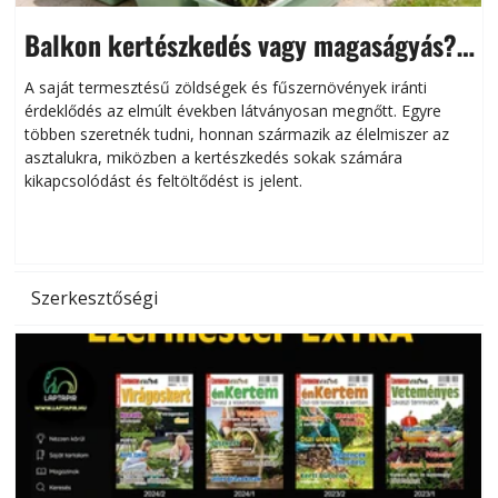
Balkon kertészkedés vagy magaságyás?
Helytakarékos kertészkedés
A saját termesztésű zöldségek és fűszernövények iránti
érdeklődés az elmúlt években látványosan megnőtt. Egyre
többen szeretnék tudni, honnan származik az élelmiszer az
l
asztalukra, miközben a kertészkedés sokak számára
kikapcsolódást és feltöltődést is jelent.
é
d
Szerkesztőségi