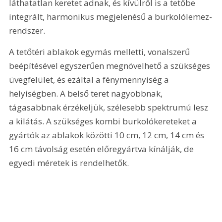
láthatatlan keretet adnak, és kívülről is a tetőbe 
integrált, harmonikus megjelenésű a burkolólemez-
rendszer.
A tetőtéri ablakok egymás melletti, vonalszerű 
beépítésével egyszerűen megnövelhető a szükséges 
üvegfelület, és ezáltal a fénymennyiség a 
helyiségben. A belső teret nagyobbnak, 
tágasabbnak érzékeljük, szélesebb spektrumú lesz 
a kilátás. A szükséges kombi burkolókereteket a 
gyártók az ablakok közötti 10 cm, 12 cm, 14 cm és 
16 cm távolság esetén előregyártva kínálják, de 
egyedi méretek is rendelhetők.