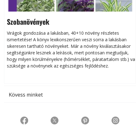
Szobanövények
Virágok gondozása a lakásban, 40+10 növény részletes
ismertetése! A könyv lexikonszerűen veszi sorra a lakásban
s
sikeresen tart­ha­tó növényeket. Már a növény kiválasztásakor
h
segítségünkre lesznek a leírások, mert pontosan megtudjuk,
k
hogy milyen körülményekre (hőmérséklet, páratartalom stb.) van
szüksége a növénynek az egészséges fejlődéshez.
t
Kövess minket