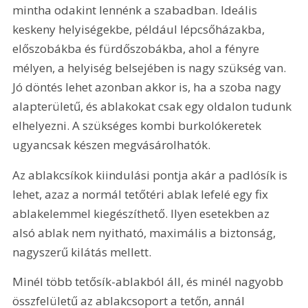
mintha odakint lennénk a szabadban. Ideális 
keskeny helyiségekbe, például lépcsőházakba, 
előszobákba és fürdőszobákba, ahol a fényre 
mélyen, a helyiség belsejében is nagy szükség van. 
Jó döntés lehet azonban akkor is, ha a szoba nagy 
alapterületű, és ablakokat csak egy oldalon tudunk 
elhelyezni. A szükséges kombi burkolókeretek 
ugyancsak készen megvásárolhatók.
Az ablakcsíkok kiindulási pontja akár a padlósík is 
lehet, azaz a normál tetőtéri ablak lefelé egy fix 
ablakelemmel kiegészíthető. Ilyen esetekben az 
alsó ablak nem nyitható, maximális a biztonság, 
nagyszerű kilátás mellett.
Minél több tetősík-ablakból áll, és minél nagyobb 
összfelületű az ablakcsoport a tetőn, annál 