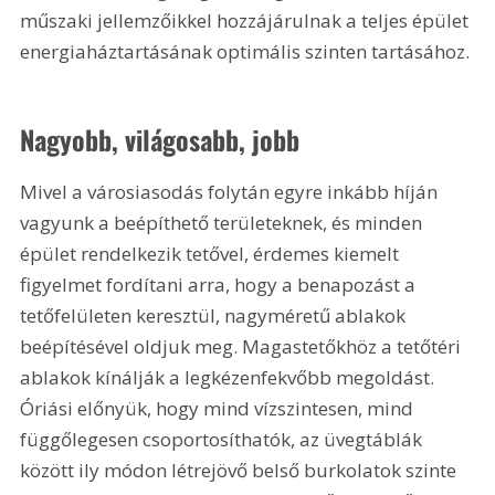
műszaki jellemzőikkel hozzájárulnak a teljes épület 
energiaháztartásának optimális szinten tartásához.
Nagyobb, világosabb, jobb
Mivel a városiasodás folytán egyre inkább híján 
vagyunk a beépíthető területeknek, és minden 
épület rendelkezik tetővel, érdemes kiemelt 
figyelmet fordítani arra, hogy a benapozást a 
tetőfelületen keresztül, nagyméretű ablakok 
beépítésével oldjuk meg. Magastetőkhöz a tetőtéri 
ablakok kínálják a legkézenfekvőbb megoldást. 
Óriási előnyük, hogy mind vízszintesen, mind 
függőlegesen csoportosíthatók, az üvegtáblák 
között ily módon létrejövő belső burkolatok szinte 