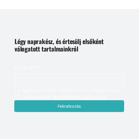
Légy naprakész, és értesülj elsőként
válogatott tartalmainkról
E-mail cím
*
Igen, szeretnék feliratkozni, és elfogadom az 
adatkezelést. 
Adatvédelmi tájékoztató
Feliratkozás