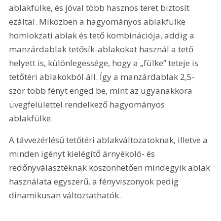
ablakfülke, és jóval több hasznos teret biztosít 
ezáltal. Miközben a hagyományos ablakfülke 
homlokzati ablak és tető kombinációja, addig a 
manzárdablak tetősík-ablakokat használ a tető 
helyett is, különlegessége, hogy a „fülke” teteje is 
tetőtéri ablakokból áll. Így a manzárdablak 2,5-
ször több fényt enged be, mint az ugyanakkora 
üvegfelülettel rendelkező hagyományos 
ablakfülke. 
A távvezérlésű tetőtéri ablakváltozatoknak, illetve a 
minden igényt kielégítő árnyékoló- és 
redőnyválasztéknak köszönhetően mindegyik ablak 
használata egyszerű, a fényviszonyok pedig 
dinamikusan változtathatók.