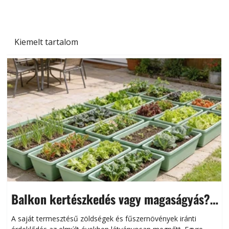
Kiemelt tartalom
Balkon kertészkedés vagy magaságyás?
Helytakarékos kertészkedés
A saját termesztésű zöldségek és fűszernövények iránti