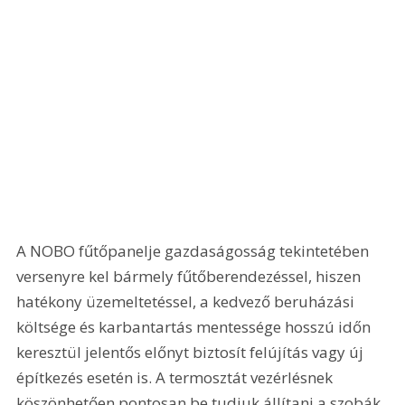
A NOBO fűtőpanelje gazdaságosság tekintetében 
versenyre kel bármely fűtőberendezéssel, hiszen 
hatékony üzemeltetéssel, a kedvező beruházási 
költsége és karbantartás mentessége hosszú időn 
keresztül jelentős előnyt biztosít felújítás vagy új 
építkezés esetén is. A termosztát vezérlésnek 
köszönhetően pontosan be tudjuk állítani a szobák 