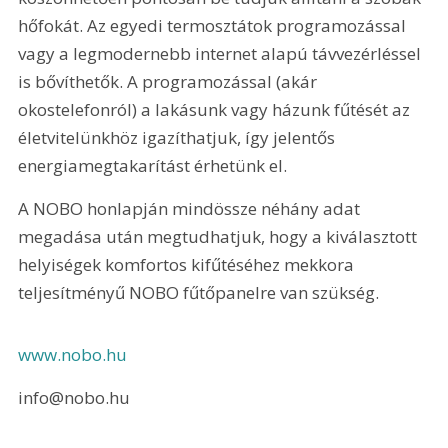
hőfokát. Az egyedi termosztátok programozással 
vagy a legmodernebb internet alapú távvezérléssel 
is bővíthetők. A programozással (akár 
okostelefonról) a lakásunk vagy házunk fűtését az 
életvitelünkhöz igazíthatjuk, így jelentős 
energiamegtakarítást érhetünk el.
A NOBO honlapján mindössze néhány adat 
megadása után megtudhatjuk, hogy a kiválasztott 
helyiségek komfortos kifűtéséhez mekkora 
teljesítményű NOBO fűtőpanelre van szükség.
www.nobo.hu
info@nobo.hu