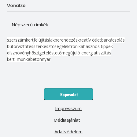
Vonalzó
Népszerű címkék
szerszám
kert
felújítás
lakberendezés
kreatív ötlet
barkácsolás
bútor
víz
fűtés
szerkesztőség
elektronika
hasznos tippek
dísznövény
hőszigetelés
tető
megújuló energia
tisztítás
kerti munka
beton
nyár
Kapcsolat
Impresszum
Médiaajánlat
Adatvédelem