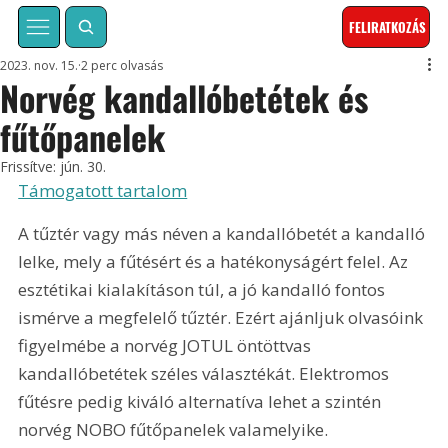
FELIRATKOZÁS
2023. nov. 15.
2 perc olvasás
Norvég kandallóbetétek és
fűtőpanelek
Frissítve:
jún. 30.
Támogatott tartalom
A tűztér vagy más néven a kandallóbetét a kandalló 
lelke, mely a fűtésért és a hatékonyságért felel. Az 
esztétikai kialakításon túl, a jó kandalló fontos 
ismérve a megfelelő tűztér. Ezért ajánljuk olvasóink 
figyelmébe a norvég JOTUL öntöttvas 
kandallóbetétek széles választékát. Elektromos 
fűtésre pedig kiváló alternatíva lehet a szintén 
norvég NOBO fűtőpanelek valamelyike.