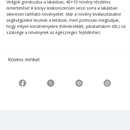
Virágok gondozása a lakásban, 40+10 növény részletes
ismertetése! A könyv lexikonszerűen veszi sorra a lakásban
s
sikeresen tart­ha­tó növényeket. Már a növény kiválasztásakor
h
segítségünkre lesznek a leírások, mert pontosan megtudjuk,
k
hogy milyen körülményekre (hőmérséklet, páratartalom stb.) van
szüksége a növénynek az egészséges fejlődéshez.
t
Kövess minket