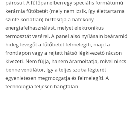
párosul. A fűtőpanelben egy speciális formátumú 
kerámia fűtőbetét (mely nem izzik, így élettartama 
szinte korlátlan) biztosítja a hatékony 
energiafelhasználást, melyet elektronikus 
termosztát vezérel. A panel alsó nyílásain beáramló 
hideg levegőt a fűtőbetét felmelegíti, majd a 
frontlapon vagy a rejtett hátsó légkivezető rácson 
kivezeti. Nem fújja, hanem áramoltatja, mivel nincs 
benne ventilátor, így a teljes szoba légterét 
egyenletesen megmozgatja és felmelegíti. A 
technológia teljesen hangtalan.