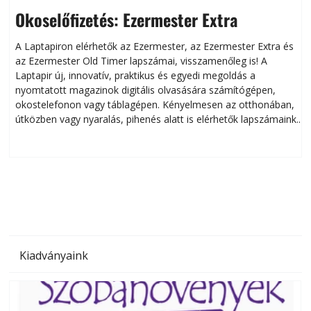
Okoselőfizetés: Ezermester Extra
A Laptapiron elérhetők az Ezermester, az Ezermester Extra és
az Ezermester Old Timer lapszámai, visszamenőleg is! A
Laptapir új, innovatív, praktikus és egyedi megoldás a
L
nyomtatott magazinok digitális olvasására számítógépen,
okostelefonon vagy táblagépen. Kényelmesen az otthonában,
útközben vagy nyaralás, pihenés alatt is elérhetők lapszámaink.
ú
Bárhol, bármikor, akár külföldön élve vagy dolgozva is
B
olvashatók az Ezermester lapszámai. A Laptapir kényelmes
megoldás, mert: – t
Kiadványaink