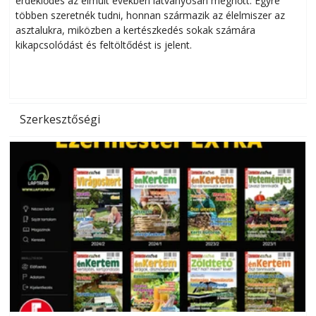
érdeklődés az elmúlt években látványosan megnőtt. Egyre
többen szeretnék tudni, honnan származik az élelmiszer az
l
asztalukra, miközben a kertészkedés sokak számára
kikapcsolódást és feltöltődést is jelent.
é
d
Szerkesztőségi