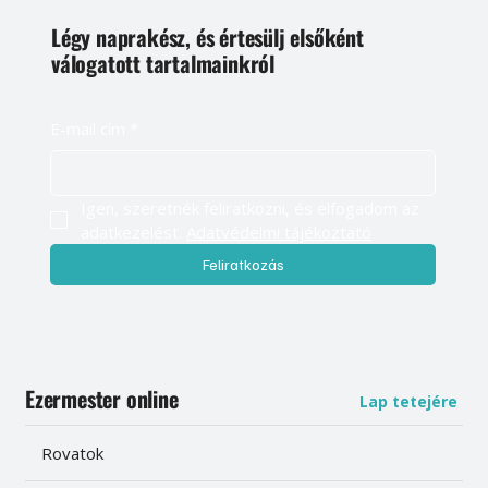
Légy naprakész, és értesülj elsőként
válogatott tartalmainkról
E-mail cím
*
Igen, szeretnék feliratkozni, és elfogadom az 
adatkezelést. 
Adatvédelmi tájékoztató
Feliratkozás
Ezermester online
Lap tetejére
Rovatok