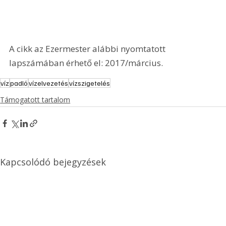
A cikk az Ezermester alábbi nyomtatott 
lapszámában érhető el: 2017/március.
víz
padló
vízelvezetés
vízszigetelés
Támogatott tartalom
Kapcsolódó bejegyzések