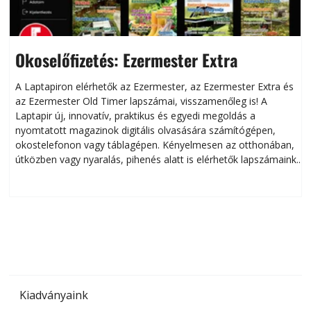
Okoselőfizetés: Ezermester Extra
A Laptapiron elérhetők az Ezermester, az Ezermester Extra és
az Ezermester Old Timer lapszámai, visszamenőleg is! A
Laptapir új, innovatív, praktikus és egyedi megoldás a
L
nyomtatott magazinok digitális olvasására számítógépen,
okostelefonon vagy táblagépen. Kényelmesen az otthonában,
útközben vagy nyaralás, pihenés alatt is elérhetők lapszámaink.
ú
Bárhol, bármikor, akár külföldön élve vagy dolgozva is
B
olvashatók az Ezermester lapszámai. A Laptapir kényelmes
megoldás, mert: – t
Kiadványaink