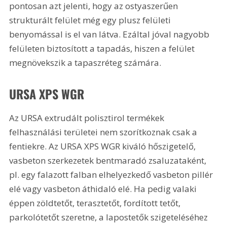
pontosan azt jelenti, hogy az ostyaszerűen 
strukturált felület még egy plusz felületi 
benyomással is el van látva. Ezáltal jóval nagyobb 
felületen biztosított a tapadás, hiszen a felület 
megnövekszik a tapaszréteg számára.
URSA XPS WGR
Az URSA extrudált polisztirol termékek 
felhasználási területei nem szorítkoznak csak a 
fentiekre. Az URSA XPS WGR kiváló hőszigetelő, 
vasbeton szerkezetek bentmaradó zsaluzataként, 
pl. egy falazott falban elhelyezkedő vasbeton pillér 
elé vagy vasbeton áthidaló elé. Ha pedig valaki 
éppen zöldtetőt, terasztetőt, fordított tetőt, 
parkolótetőt szeretne, a lapostetők szigeteléséhez 