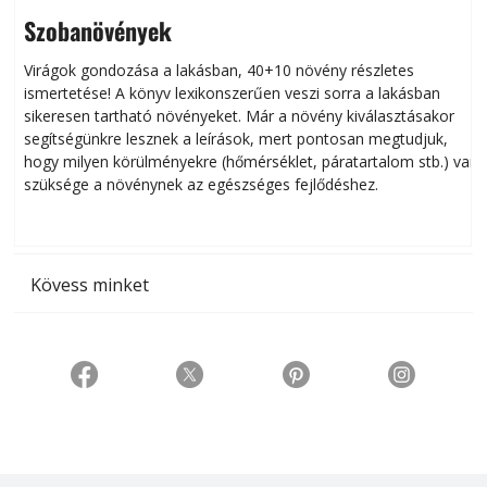
Szobanövények
Virágok gondozása a lakásban, 40+10 növény részletes
ismertetése! A könyv lexikonszerűen veszi sorra a lakásban
s
sikeresen tart­ha­tó növényeket. Már a növény kiválasztásakor
h
segítségünkre lesznek a leírások, mert pontosan megtudjuk,
k
hogy milyen körülményekre (hőmérséklet, páratartalom stb.) van
szüksége a növénynek az egészséges fejlődéshez.
t
Kövess minket