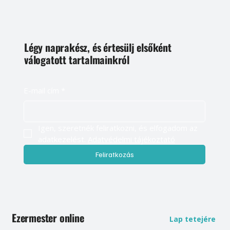
Légy naprakész, és értesülj elsőként
válogatott tartalmainkról
E-mail cím
*
Igen, szeretnék feliratkozni, és elfogadom az 
adatkezelést. 
Adatvédelmi tájékoztató
Feliratkozás
Ezermester online
Lap tetejére