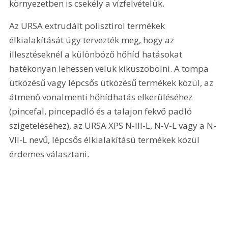
környezetben is csekély a vízfelvételük.
Az URSA extrudált polisztirol termékek 
élkialakítását úgy tervezték meg, hogy az 
illesztéseknél a különböző hőhíd hatásokat 
hatékonyan lehessen velük kiküszöbölni. A tompa 
ütközésű vagy lépcsős ütközésű termékek közül, az 
átmenő vonalmenti hőhídhatás elkerüléséhez 
(pincefal, pincepadló és a talajon fekvő padló 
szigeteléséhez), az URSA XPS N-III-L, N-V-L vagy a N-
VII-L nevű, lépcsős élkialakítású termékek közül 
érdemes választani.