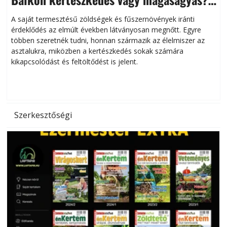
Helytakarékos kertészkedés
A saját termesztésű zöldségek és fűszernövények iránti
érdeklődés az elmúlt években látványosan megnőtt. Egyre
többen szeretnék tudni, honnan származik az élelmiszer az
l
asztalukra, miközben a kertészkedés sokak számára
kikapcsolódást és feltöltődést is jelent.
é
d
Szerkesztőségi