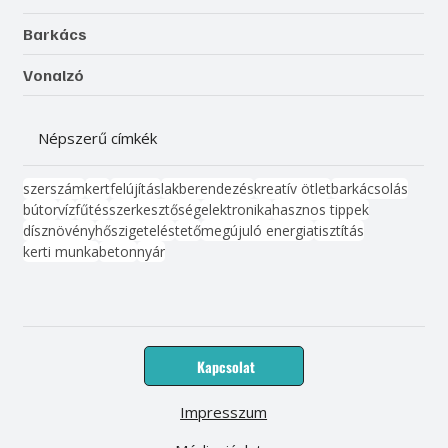
Barkács
Vonalzó
Népszerű címkék
szerszám
kert
felújítás
lakberendezés
kreatív ötlet
barkácsolás
bútor
víz
fűtés
szerkesztőség
elektronika
hasznos tippek
dísznövény
hőszigetelés
tető
megújuló energia
tisztítás
kerti munka
beton
nyár
Kapcsolat
Impresszum