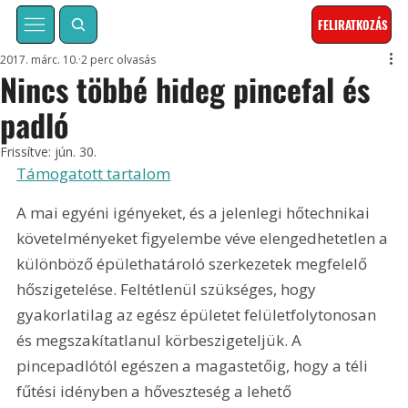
FELIRATKOZÁS
2017. márc. 10.
2 perc olvasás
Nincs többé hideg pincefal és
padló
Frissítve:
jún. 30.
Támogatott tartalom
A mai egyéni igényeket, és a jelenlegi hőtechnikai 
követelményeket figyelembe véve elengedhetetlen a 
különböző épülethatároló szerkezetek megfelelő 
hőszigetelése. Feltétlenül szükséges, hogy 
gyakorlatilag az egész épületet felületfolytonosan 
és megszakítatlanul körbeszigeteljük. A 
pincepadlótól egészen a magastetőig, hogy a téli 
fűtési idényben a hőveszteség a lehető 