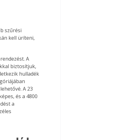
b szűrési 
n kell üríteni, 
rendezést. A 
kal biztosítjuk, 
letkezik hulladék 
egóriájában 
 lehetővé. A 23 
épes, és a 4800 
dést a 
zéles 