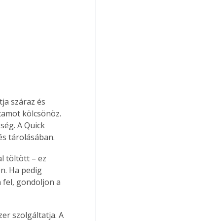
ja száraz és 
tamot kölcsönöz. 
ség. A Quick 
és tárolásában. 
töltött – ez 
n. Ha pedig 
 fel, gondoljon a 
r szolgáltatja. A 