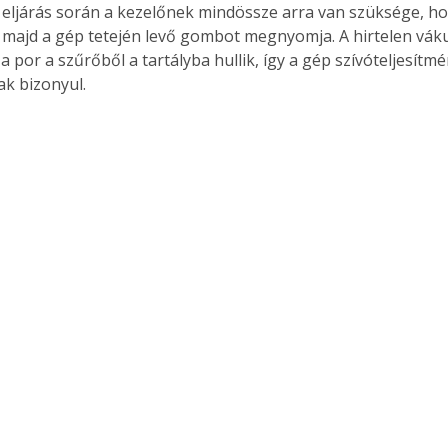
ó eljárás során a kezelőnek mindössze arra van szüksége, ho
. A
t, majd a gép tetején levő gombot megnyomja. A hirtelen vá
megoldás,
a por a szűrőből a tartályba hullik, így a gép szívóteljesítm
k bizonyul.