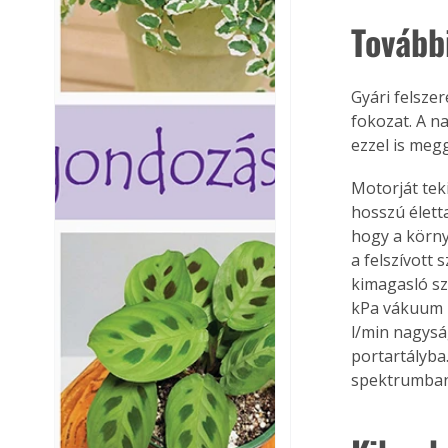
Tovább
Gyári felsze
fokozat. A n
ezzel is meg
Motorját tek
hosszú élett
hogy a körny
a felszívott 
kimagasló szí
kPa vákuum k
l/min nagysá
portartályba
spektrumban 