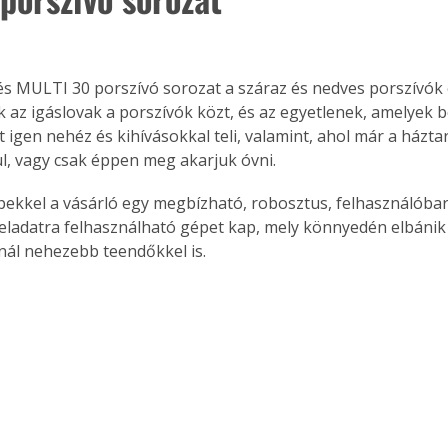
s MULTI 30 porszívó sorozat a száraz és nedves porszívók 
Ők az igáslovak a porszívók közt, és az egyetlenek, amelyek b
t igen nehéz és kihívásokkal teli, valamint, ahol már a házta
, vagy csak éppen meg akarjuk óvni.
pekkel a vásárló egy megbízható, robosztus, felhasználóbar
eladatra felhasználható gépet kap, mely könnyedén elbánik 
nál nehezebb teendőkkel is. 