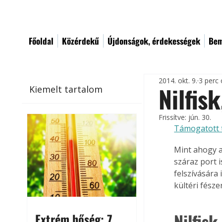
Főoldal
Közérdekű
Újdonságok, érdekességek
Bem
2014. okt. 9.
3 perc 
Nilfisk
Kiemelt tartalom
Frissítve:
jún. 30.
Támogatott 
Mint ahogy a
száraz port 
felszívására
kültéri fész
Nilfisk
Extrém hőség: 7