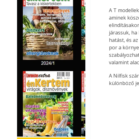
A T modellek
aminek kösz
elindításakor
járassuk, ha
hatást, és az
por a környe
szabályozhat
valamint ala
A Nilfisk sz
különböző je