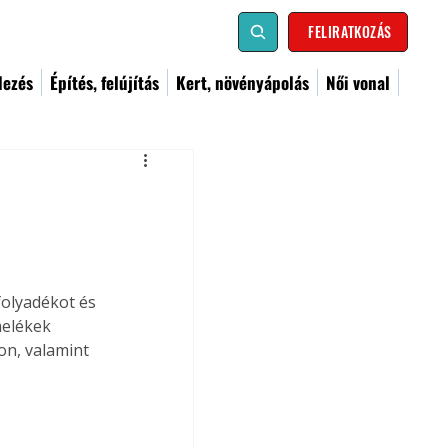
FELIRATKOZÁS
dezés
Építés, felújítás
Kert, növényápolás
Női vonal
folyadékot és 
melékek 
on, valamint 