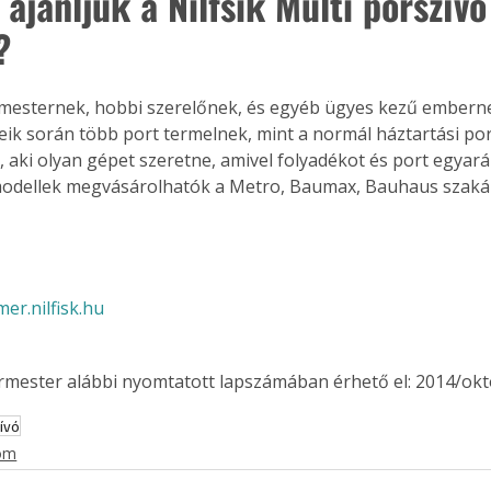
ajánljuk a Nilfsik Multi porszívó
?
esternek, hobbi szerelőnek, és egyéb ügyes kezű embernek
ik során több port termelnek, mint a normál háztartási por
 aki olyan gépet szeretne, amivel folyadékot és port egyarán
odellek megvásárolhatók a Metro, Baumax, Bauhaus szak
er.nilfisk.hu
ermester alábbi nyomtatott lapszámában érhető el: 2014/okt
ívó
ertben,
Gyógyító növények: a
lom
sban
természet kincsei az