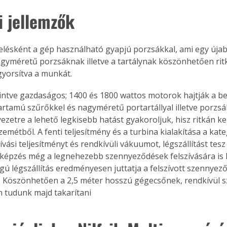
i jellemzők
relésként a gép használható gyapjú porzsákkal, ami egy újab
agyméretű porzsáknak illetve a tartálynak köszönhetően ritká
gyorsítva a munkát.
intve gazdaságos; 1400 és 1800 wattos motorok hajtják a be
artamú szűrőkkel és nagyméretű portartállyal illetve porzsák
ezetre a lehető legkisebb hatást gyakoroljuk, hisz ritkán ke
szemétből. A fenti teljesítmény és a turbina kialakítása a kat
vási teljesítményt és rendkívüli vákuumot, légszállítást tesz
épzés még a legnehezebb szennyeződések felszívására is k
gú légszállítás eredményesen juttatja a felszívott szennyező
. Köszönhetően a 2,5 méter hosszú gégecsőnek, rendkívül s
tudunk majd takarítani 