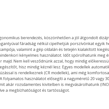
gonomikus berendezés, köszönhetően a jól átgondolt dizájn
gantyúval fáradság nélkül cipelhetjük porszívónkat egyik he
ampója, valamint a gép oldalán és tetején kialakított kiegés
 mindenkori kényelmes használatot. Időt spórolhatunk meg é
fér majd. Nem kell vesződnünk azzal, hogy mindig előkeressü
egészítőt, hisz mindig kéznél lesz. Egyes modellek automati
úzással is rendelkeznek (CR modellek), ami még komfortosab
A folyamatos használatot elősegíti a nagyméretű 20 vagy 30 
amit akár rozsdamentes kivitelben is megvásárolhatunk (INO
elve a megbízhatóságot és tartósságot.