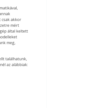
matikával, 
annak 
t csak akkor 
zetre mért 
ép által keltett 
odelleket 
tunk meg, 
lt találhatunk, 
él az alábbiak: