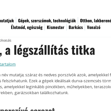
utatjuk
Gépek, szerszámok, technológiák
Otthon, lakberen
Életmód, egészség
Kismester
Barkács
Vonalzó
olvasás
, a légszállítás titka
tartalom
 név mutatja; száraz és nedves porszívók azok, amelyekkel 
is felszívhatunk. Ezek a gépek ideálisak durva-szemcsés tör
 is, amelyekkel leginkább pincékben, műhelyekben, teraszok
erekben, garázsokban találkozhatunk.
 porszívó sorozat