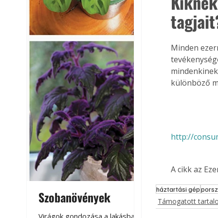
Kiknek 
tagjait
Minden ezerm
tevékenysége
mindenkinek,
különböző m
http://consum
A cikk az Ez
háztartási gép
porsz
Szobanövények
Virágoskert: k
Támogatott tarta
teraszon, laká
Virágok gondozása a lakásban,