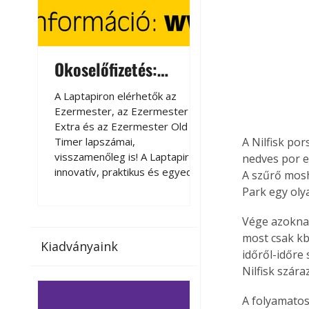
Okoselőfizetés:
Okoselőfizetés
Ezermester Extra
A Laptapiron elérhetők az
A Laptapiron elérhető
Ezermester, az Ezermester
Ezermester, az Ezer
Extra és az Ezermester Old
Extra és az Ezermest
Timer lapszámai,
Timer lapszámai,
A Nilfisk po
visszamenőleg is! A Laptapir új,
visszamenőleg is! A La
nedves por e
innovatív, praktikus és egyedi
innovatív, praktikus 
A szűrő mosh
megoldás a nyomtatott
megoldás a nyomtato
Park egy oly
magazinok digitális olvasására
magazinok digitális o
számítógépen, okostelefonon
számítógépen, okost
Vége azoknak
vagy táblagépen. Kényelmesen
vagy táblagépen. Ké
most csak kb
Kiadványaink
az otthonában, útközben vagy
az otthonában, útköz
időről-időre 
nyaralás, pihenés alatt is
nyaralás, pihenés alat
Nilfisk szára
elérhetők lapszámaink. Bárhol,
elérhetők lapszámaink
bármikor, akár külföldön élve
bármikor, akár külföld
A folyamatos
vagy dolgozva is olvashatók az
vagy dolgozva is olv