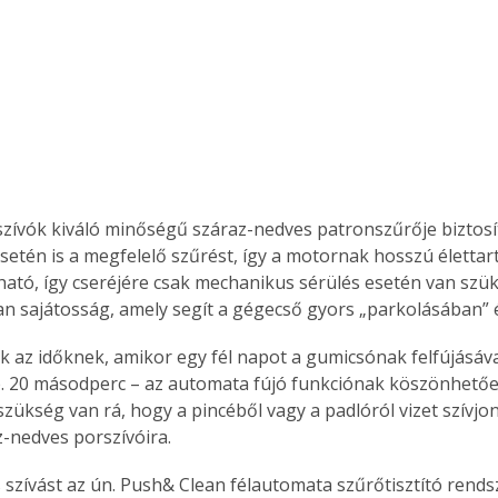
Együtt jobban megéri!
Bővebb információ itt!
k az
Együtt jobban megéri! A
mester
könyvek tetszőleges
er Old
párosítással kedvezményes
áron, 0 Ft postaköltséggel
rszívók kiváló minőségű száraz-nedves patronszűrője biztosít
ptapir új,
megrendelhetők!
setén is a megfelelő szűrést, így a motornak hosszú élettar
és egyedi
ató, így cseréjére csak mechanikus sérülés esetén van szük
tt
an sajátosság, amely segít a gégecső gyors „parkolásában” 
lvasására
elefonon
 az időknek, amikor egy fél napot a gumicsónak felfújásával 
nyelmesen
. 20 másodperc – az automata fújó funkciónak köszönhetőe
ben vagy
szükség van rá, hogy a pincéből vagy a padlóról vizet szívjon
t is
z-nedves porszívóira.
. Bárhol,
ön élve
 szívást az ún. Push& Clean félautomata szűrőtisztító rendsze
ashatók az