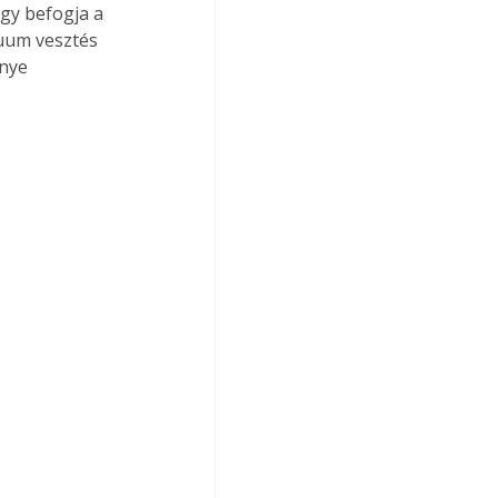
gy befogja a 
kuum vesztés 
énye 