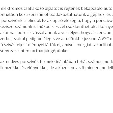
 elektromos csatlakozó aljzatot is rejtenek bekapcsoló auto
önhetően kéziszerszámot csatlakoztathatunk a géphez, és 
 porszívónk is elindul. Ez az opció elősegíti, hogy a porszívó
 kéziszerszámunk is működik. Ezzel csökkenthetjük a környe
 azonnali porelszívással annak a veszélyét, hogy a szerszámg
zetbe, ezáltal pedig belélegezve a tüdőnkbe jusson. A VSC m
ó szívásteljesítménnyel látták el, amivel energiát takarítha
csony zajszinten tarthatjuk gépünket. 
áraz-nedves porszívók termékkínálatában tehát számos model
llemzőkkel és előnyökkel, de a közös nevező minden modelln