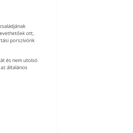
családjának 
evethetőek ott, 
rtási porszívónk 
át és nem utolsó 
az általános 