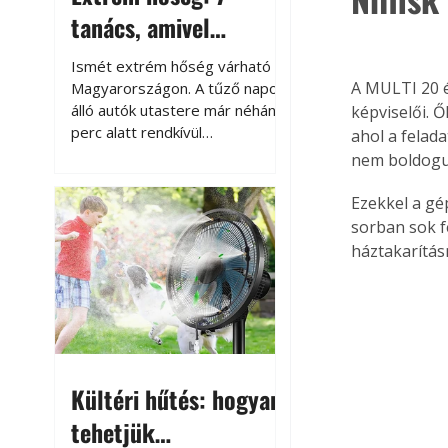
tanács, amivel
megóvhatjuk
Ismét extrém hőség várható
autónkat a nyári
A MULTI 20 é
Magyarországon. A tűző napon
álló autók utastere már néhány
képviselői. 
károktól
perc alatt rendkívül
ahol a felada
felmelegszik, és rövid időn belül
nem boldogul
akár a 60-70 °C-ot is
megközelítheti. Ez nemcsak a
Ezekkel a gé
beszállást teszi kellemetlenné,
sorban sok f
hanem az autó állapotára és a
háztakarítás
benne hagyott tárgyakra is
káros hatással lehet. Néhány
egyszerű óvintézkedéssel
azonban jelentősen
csökkenthetjük a hőség káros
hatásait.
Kültéri hűtés: hogyan
tehetjük