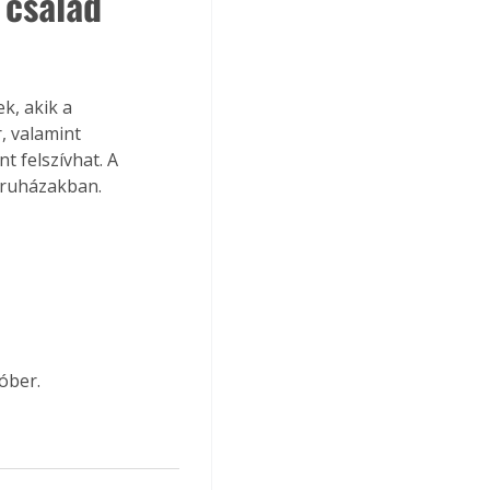
 család 
, akik a 
, valamint 
t felszívhat. A 
áruházakban.
óber.