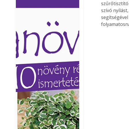
szűrőtisztít
Ezermester lapszámai. A
Ezermester lapszámai
szívó nyílás
Laptapir kényelmes megoldás,
Laptapir kényelmes 
segítségével 
mert: – t
mert: – t
folyamatosna