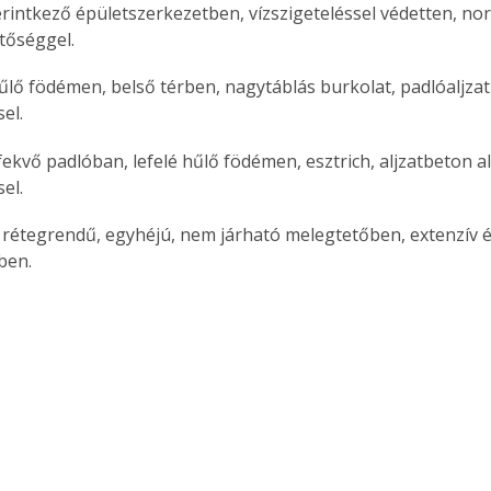
 érintkező épületszerkezetben, vízszigeteléssel védetten, no
tőséggel.
hűlő födémen, belső térben, nagytáblás burkolat, padlóaljzat 
el.
fekvő padlóban, lefelé hűlő födémen, esztrich, aljzatbeton al
el.
rétegrendű, egyhéjú, nem járható melegtetőben, extenzív és
ben.