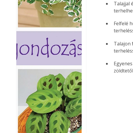
Talajjal
terhelhe
Felfelé 
terheléss
Talajon 
terheléss
Egyenes 
zöldtető