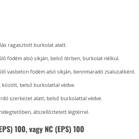
. A
megoldás,
ás ragasztott burkolat alatt.
űlő födém alsó síkján, belső térben, burkolat nélkül.
űlő vasbeton födém alsó síkján, bennmaradó zsaluzatként.
 között, belső burkolattal védve.
dó szerkezet alatt, belső burkolattal védve.
hidegtetőben, átszellőztetett légtérrel.
(EPS) 100, vagy NC (EPS) 100