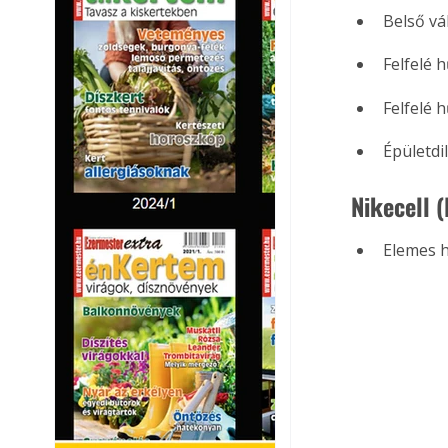
Belső vá
Felfelé 
Felfelé 
Épületdi
Nikecell 
Elemes h