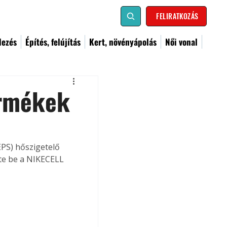
FELIRATKOZÁS
dezés
Építés, felújítás
Kert, növényápolás
Női vonal
ermékek
PS) hőszigetelő 
te be a NIKECELL 