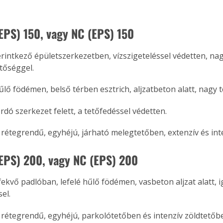
(EPS) 150, vagy NC (EPS) 150
 érintkező épületszerkezetben, vízszigeteléssel védetten, nag
tőséggel.
hűlő födémen, belső térben esztrich, aljzatbeton alatt, nagy 
dó szerkezet felett, a tetőfedéssel védetten.
rétegrendű, egyhéjú, járható melegtetőben, extenzív és int
(EPS) 200, vagy NC (EPS) 200
fekvő padlóban, lefelé hűlő födémen, vasbeton aljzat alatt, 
el.
ertben,
Gyógyító növények: a
sban
természet kincsei az
rétegrendű, egyhéjú, parkolótetőben és intenzív zöldtetőb