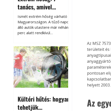
tanács, amivel
megóvhatjuk
Ismét extrém hőség várható
autónkat a nyári
Magyarországon. A tűző napon
álló autók utastere már néhány
károktól
perc alatt rendkívül
felmelegszik, és rövid időn belül
Az MSZ 7573:
akár a 60-70 °C-ot is
megközelítheti. Ez nemcsak a
területeit é
beszállást teszi kellemetlenné,
anyagtípusai
hanem az autó állapotára és a
anyaggyártók
benne hagyott tárgyakra is
paramétereke
káros hatással lehet. Néhány
pontosan eli
egyszerű óvintézkedéssel
kapcsolatban
azonban jelentősen
helyett 2003
csökkenthetjük a hőség káros
hatásait.
Kültéri hűtés: hogyan
Az egy
tehetjük