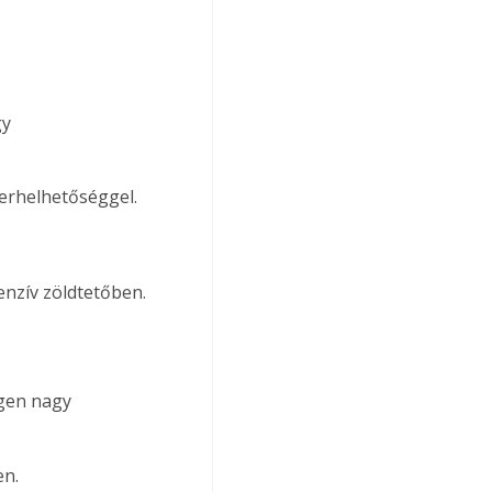
y 
terhelhetőséggel.
enzív zöldtetőben.
igen nagy 
en.