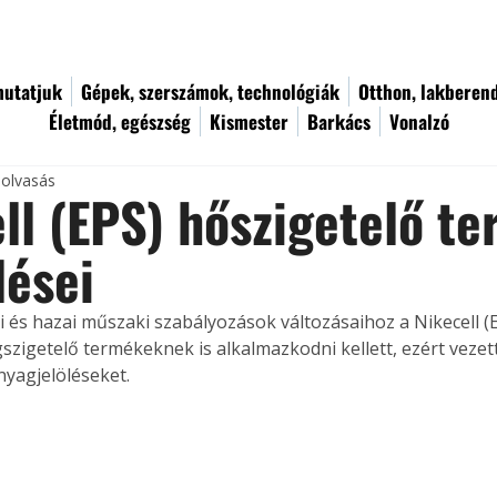
utatjuk
Gépek, szerszámok, technológiák
Otthon, lakberen
Életmód, egészség
Kismester
Barkács
Vonalzó
 olvasás
ll (EPS) hőszigetelő t
lései
 és hazai műszaki szabályozások változásaihoz a Nikecell (E
szigetelő termékeknek is alkalmazkodni kellett, ezért vezet
anyagjelöléseket.