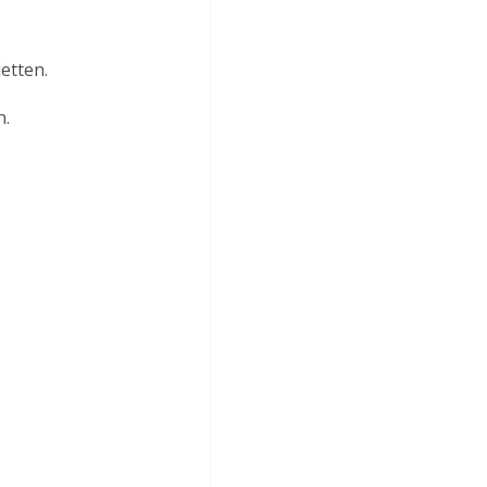
etten.
n.