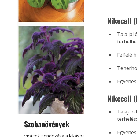
Nikecell 
Talajjal
terhelhe
Felfelé 
Teherhor
Egyenes 
Nikecell 
Talajon 
terheléss
Szobanövények
Virágoskert: k
teraszon, laká
Egyenes 
Virágok gondozása a lakásban,