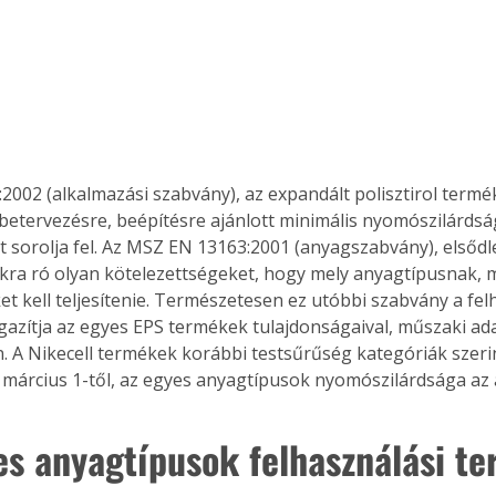
2002 (alkalmazási szabvány), az expandált polisztirol termé
s betervezésre, beépítésre ajánlott minimális nyomószilárdsá
t sorolja fel. Az MSZ EN 13163:2001 (anyagszabvány), elsődl
ra ró olyan kötelezettségeket, hogy mely anyagtípusnak, m
t kell teljesítenie. Természetesen ez utóbbi szabvány a felh
gazítja az egyes EPS termékek tulajdonságaival, műszaki ada
. A Nikecell termékek korábbi testsűrűség kategóriák szerin
. március 1-től, az egyes anyagtípusok nyomószilárdsága az 
es anyagtípusok felhasználási ter