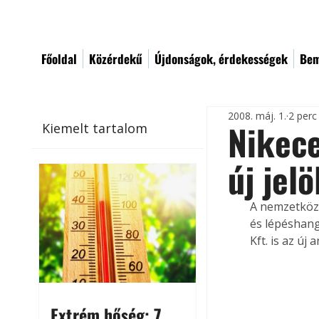
Főoldal
Közérdekű
Újdonságok, érdekességek
Bem
2008. máj. 1.
2 perc
Nikece
Kiemelt tartalom
új jelö
A nemzetközi
és lépéshang
Kft. is az új 
Extrém hőség: 7