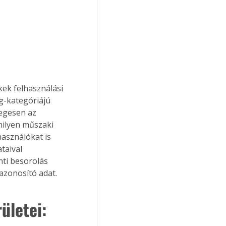
kek felhasználási 
g-kategóriájú 
egesen az 
ilyen műszaki 
asználókat is 
taival 
ti besorolás 
azonosító adat.
ületei: