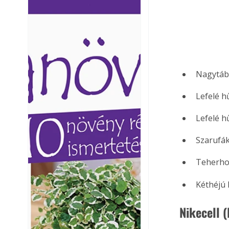
Ezermester lapszámai. A
Ezermester lapszámai
Laptapir kényelmes megoldás,
Laptapir kényelmes 
mert: – t
mert: – t
Nagytábl
Lefelé h
Lefelé h
Szarufák
Teherhor
Kéthéjú 
Nikecell 