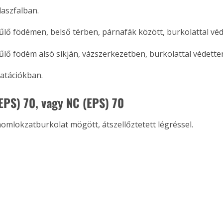
laszfalban.
hűlő födémen, belső térben, párnafák között, burkolattal véd
hűlő födém alsó síkján, vázszerkezetben, burkolattal védette
latációkban.
(EPS) 70, vagy NC (EPS) 70
omlokzatburkolat mögött, átszellőztetett légréssel.