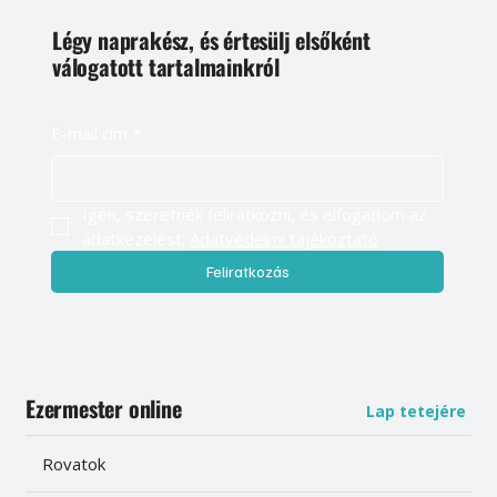
Légy naprakész, és értesülj elsőként
válogatott tartalmainkról
E-mail cím
*
Igen, szeretnék feliratkozni, és elfogadom az 
adatkezelést. 
Adatvédelmi tájékoztató
Feliratkozás
Ezermester online
Lap tetejére
Rovatok