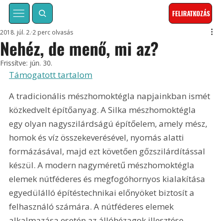
FELIRATKOZÁS
2018. júl. 2.
2 perc olvasás
Nehéz, de menő, mi az?
Frissítve:
jún. 30.
Támogatott tartalom
A tradicionális mészhomoktégla napjainkban ismét 
közkedvelt építőanyag. A Silka mészhomoktégla 
egy olyan nagyszilárdságú építőelem, amely mész, 
homok és víz összekeverésével, nyomás alatti 
formázásával, majd ezt követően gőzszilárdítással 
készül. A modern nagyméretű mészhomoktégla 
elemek nútféderes és megfogóhornyos kialakítása 
egyedülálló építéstechnikai előnyöket biztosít a 
felhasználó számára. A nútféderes elemek 
alkalmazása esetén az állóhézagok illesztése 