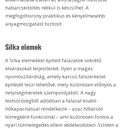
habarcskitöltés nélkül is készülhet. A 
megfogóhorony praktikus és kényelmesebb 
anyagmozgatást biztosít.
Silka elemek
A Silka elemekkel épített falazatok sokrétű 
elvárásokat teljesítenek. Ilyen a magas 
nyomószilárdság, amely karcsú falszerkezet 
építését teszi lehetővé, mely különösen előnyös a 
helyiségméretek szempontjából. A nagy 
testsűrűségből adódóan a falazat kiváló 
hőkapacitással rendelkezik – azaz hőtároló 
tömegként funkciónál – ami különösen fontos a 
nyári túlmelegedés elleni védekezésben. Szintén a 