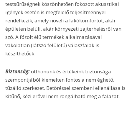
testsűrűségnek köszönhetően fokozott akusztikai 
igények esetén is megfelelő teljesítménnyel 
rendelkezik, amely növeli a lakókomfortot, akár 
épületen belüli, akár környezeti zajterhelésről van 
szó. A fózolt élű termékek alkalmazásával 
vakolatlan (látszó felületű) válaszfalak is 
készíthetőek.
Biztonság:
 otthonunk és értékeink biztonsága 
szempontjából kiemelten fontos a nem éghető, 
tűzálló szerkezet. Betöréssel szembeni ellenállása is 
kitűnő, kézi erővel nem rongálható meg a falazat.