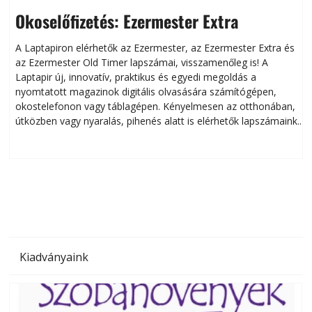
Okoselőfizetés: Ezermester Extra
A Laptapiron elérhetők az Ezermester, az Ezermester Extra és
az Ezermester Old Timer lapszámai, visszamenőleg is! A
Laptapir új, innovatív, praktikus és egyedi megoldás a
L
nyomtatott magazinok digitális olvasására számítógépen,
okostelefonon vagy táblagépen. Kényelmesen az otthonában,
útközben vagy nyaralás, pihenés alatt is elérhetők lapszámaink.
ú
Bárhol, bármikor, akár külföldön élve vagy dolgozva is
B
olvashatók az Ezermester lapszámai. A Laptapir kényelmes
megoldás, mert: – t
Kiadványaink