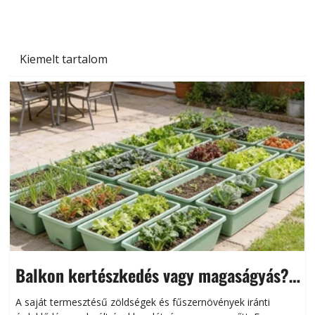
Kiemelt tartalom
Balkon kertészkedés vagy magaságyás?
Helytakarékos kertészkedés
A saját termesztésű zöldségek és fűszernövények iránti