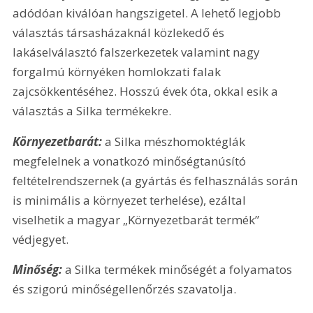
adódóan kiválóan hangszigetel. A lehető legjobb 
választás társasházaknál közlekedő és 
lakáselválasztó falszerkezetek valamint nagy 
forgalmú környéken homlokzati falak 
zajcsökkentéséhez. Hosszú évek óta, okkal esik a 
választás a Silka termékekre.
Környezetbarát:
 a Silka mészhomoktéglák 
megfelelnek a vonatkozó minőségtanúsító 
feltételrendszernek (a gyártás és felhasználás során 
is minimális a környezet terhelése), ezáltal 
viselhetik a magyar „Környezetbarát termék” 
védjegyet.
Minőség:
 a Silka termékek minőségét a folyamatos 
és szigorú minőségellenőrzés szavatolja.