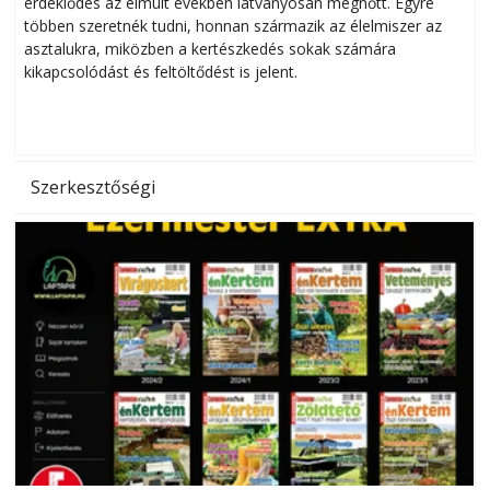
érdeklődés az elmúlt években látványosan megnőtt. Egyre
többen szeretnék tudni, honnan származik az élelmiszer az
l
asztalukra, miközben a kertészkedés sokak számára
kikapcsolódást és feltöltődést is jelent.
é
d
Szerkesztőségi