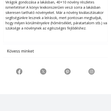
Virágok gondozása a lakásban, 40+10 növény részletes
ismertetése! A könyv lexikonszerűen veszi sorra a lakásban
s
sikeresen tart­ha­tó növényeket. Már a növény kiválasztásakor
h
segítségünkre lesznek a leírások, mert pontosan megtudjuk,
k
hogy milyen körülményekre (hőmérséklet, páratartalom stb.) van
szüksége a növénynek az egészséges fejlődéshez.
t
Kövess minket