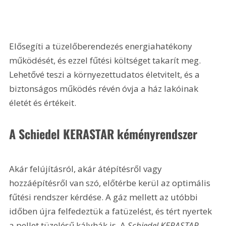
Elősegíti a tüzelőberendezés energiahatékony 
működését, és ezzel fűtési költséget takarít meg. 
Lehetővé teszi a környezettudatos életvitelt, és a 
biztonságos működés révén óvja a ház lakóinak 
életét és értékeit.
A Schiedel KERASTAR kéményrendszer
Akár felújításról, akár átépítésről vagy 
hozzáépítésről van szó, előtérbe kerül az optimális 
fűtési rendszer kérdése. A gáz mellett az utóbbi 
időben újra felfedeztük a fatüzelést, és tért nyertek 
a pellet tüzelésű kályhák is. A 
Schiedel KERASTAR