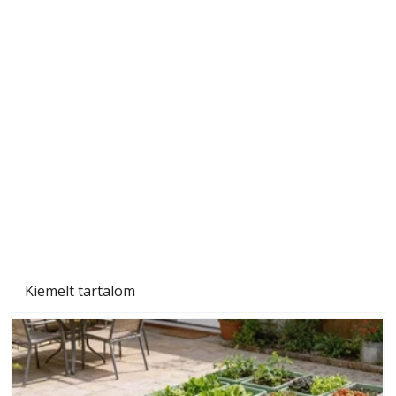
Tiszta homlokzat éveken át
Kiemelt tartalom