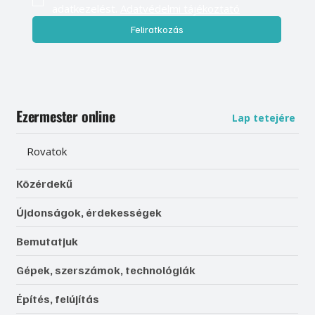
adatkezelést. 
Adatvédelmi tájékoztató
Feliratkozás
Ezermester online
Lap tetejére
Rovatok
Közérdekű
Újdonságok, érdekességek
Bemutatjuk
Gépek, szerszámok, technológiák
Építés, felújítás