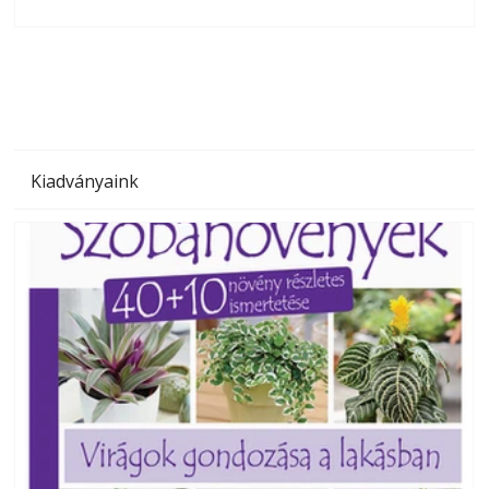
olvashatók az Ezermester lapszámai. A Laptapir kényelmes
megoldás, mert: – t
Kiadványaink