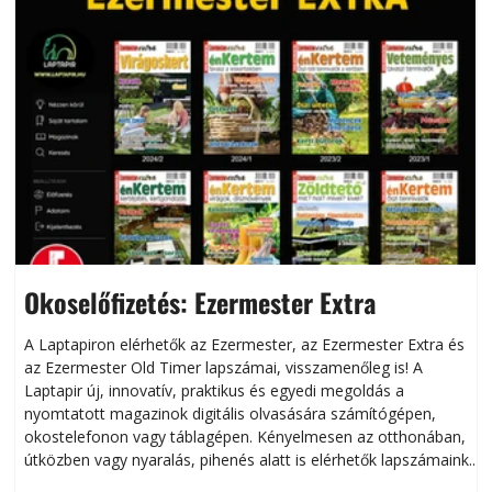
Okoselőfizetés: Ezermester Extra
A Laptapiron elérhetők az Ezermester, az Ezermester Extra és
az Ezermester Old Timer lapszámai, visszamenőleg is! A
Laptapir új, innovatív, praktikus és egyedi megoldás a
L
nyomtatott magazinok digitális olvasására számítógépen,
okostelefonon vagy táblagépen. Kényelmesen az otthonában,
útközben vagy nyaralás, pihenés alatt is elérhetők lapszámaink.
ú
Bárhol, bármikor, akár külföldön élve vagy dolgozva is
B