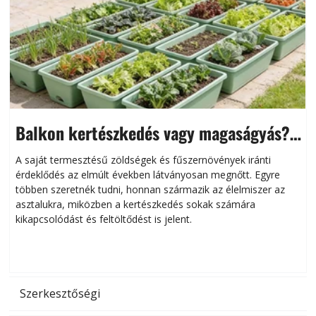
Balkon kertészkedés vagy magaságyás?
Helytakarékos kertészkedés
A saját termesztésű zöldségek és fűszernövények iránti
érdeklődés az elmúlt években látványosan megnőtt. Egyre
többen szeretnék tudni, honnan származik az élelmiszer az
l
asztalukra, miközben a kertészkedés sokak számára
kikapcsolódást és feltöltődést is jelent.
é
d
Szerkesztőségi