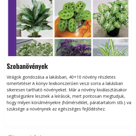
Szobanövények
Virágok gondozása a lakásban, 40+10 növény részletes
ismertetése! A könyv lexikonszerűen veszi sorra a lakásban
s
sikeresen tart­ha­tó növényeket. Már a növény kiválasztásakor
h
segítségünkre lesznek a leírások, mert pontosan megtudjuk,
k
hogy milyen körülményekre (hőmérséklet, páratartalom stb.) van
szüksége a növénynek az egészséges fejlődéshez.
t