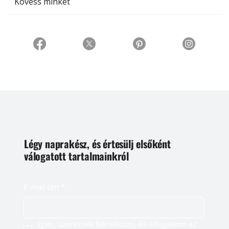
Kövess minket
Légy naprakész, és értesülj elsőként
válogatott tartalmainkról
E-mail cím
*
Igen, szeretnék feliratkozni, és elfogadom az 