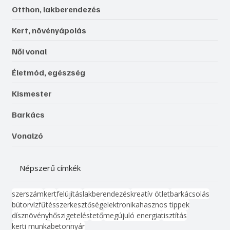
Otthon, lakberendezés
Kert, növényápolás
Női vonal
Életmód, egészség
Kismester
Barkács
Vonalzó
Népszerű címkék
szerszám
kert
felújítás
lakberendezés
kreatív ötlet
barkácsolás
bútor
víz
fűtés
szerkesztőség
elektronika
hasznos tippek
dísznövény
hőszigetelés
tető
megújuló energia
tisztítás
kerti munka
beton
nyár