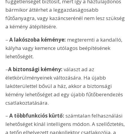
függetlenséget biztosít, mert így a háztulajdonos 
bármikor áttérhet a leggazdaságosabb 
fűtőanyagra, vagy kazáncserénél nem lesz szükség 
a kémény átépítésére.
– 
A lakószoba kéménye: 
megteremti a kandalló, 
kályha vagy kemence utólagos beépítésének 
lehetőségét. 
–
A biztonsági kémény:
 választ ad az 
életkörülményeinek változására. Ha újabb 
lakóterülettel bővül a ház, akkor a biztonsági 
kémény lehetőséget ad egy újabb fűtőberendezés 
csatlakoztatására.
– 
A többfunkciós kürtő: 
számtalan felhasználási 
lehetőséget kínál intelligens módon. A szellőztetés, 
a tetőn elhelyezett napkollektor csatlakozója, a 