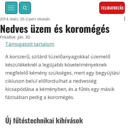
FELIRATKOZÁS
2014. márc. 20.
2 perc olvasás
Nedves üzem és koromégés
Frissítve:
jún. 30.
Támogatott tartalom
A korszerű, szilárd tüzelőanyagokkal üzemelő 
készülékeknél a legújabb követelményeknek 
megfelelő kémény szükséges, mert egy begyújtási 
cikluson belül előfordulhat a nedvesség 
kicsapódása a kéményben, és a fűtés egy másik 
fázisában pedig a koromégés.
Új fűtéstechnikai kihívások