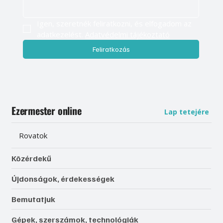
Igen, szeretnék feliratkozni, és elfogadom az 
adatkezelést. 
Adatvédelmi tájékoztató
Feliratkozás
Ezermester online
Lap tetejére
Rovatok
Közérdekű
Újdonságok, érdekességek
Bemutatjuk
Gépek, szerszámok, technológiák