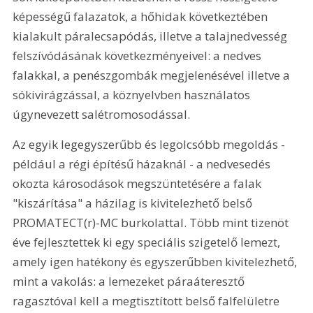
képességű falazatok, a hőhidak következtében 
kialakult páralecsapódás, illetve a talajnedvesség 
felszívódásának következményeivel: a nedves 
falakkal, a penészgombák megjelenésével illetve a 
sókivirágzással, a köznyelvben használatos 
úgynevezett salétromosodással.
Az egyik legegyszerűbb és legolcsóbb megoldás - 
például a régi építésű házaknál - a nedvesedés 
okozta károsodások megszüntetésére a falak 
"kiszárítása" a házilag is kivitelezhető belső 
PROMATECT(r)-MC burkolattal. Több mint tizenöt 
éve fejlesztettek ki egy speciális szigetelő lemezt, 
amely igen hatékony és egyszerűbben kivitelezhető, 
mint a vakolás: a lemezeket páraáteresztő 
ragasztóval kell a megtisztított belső falfelületre 