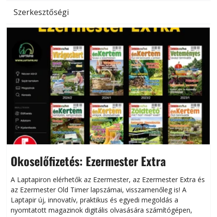
Szerkesztőségi
Okoselőfizetés: Ezermester Extra
A Laptapiron elérhetők az Ezermester, az Ezermester Extra és
az Ezermester Old Timer lapszámai, visszamenőleg is! A
Laptapir új, innovatív, praktikus és egyedi megoldás a
L
nyomtatott magazinok digitális olvasására számítógépen,