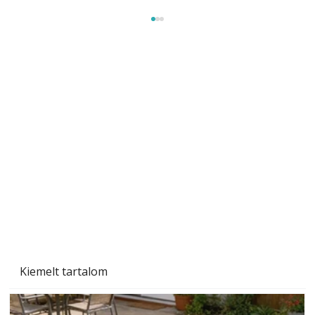
Beton járdalap készítése és lerakása – gyári
és saját készítésű megoldások
Kiemelt tartalom