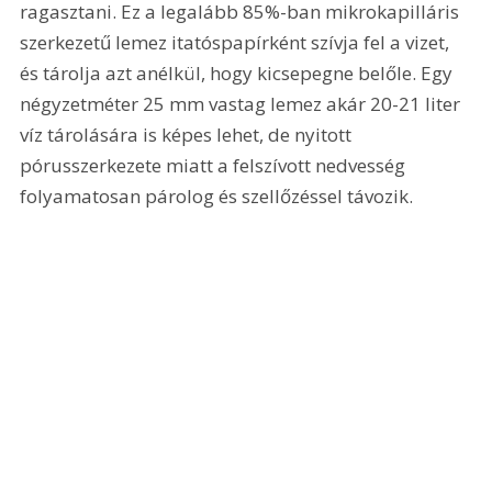
ragasztani. Ez a legalább 85%-ban mikrokapilláris 
szerkezetű lemez itatóspapírként szívja fel a vizet, 
és tárolja azt anélkül, hogy kicsepegne belőle. Egy 
négyzetméter 25 mm vastag lemez akár 20-21 liter 
víz tárolására is képes lehet, de nyitott 
pórusszerkezete miatt a felszívott nedvesség 
folyamatosan párolog és szellőzéssel távozik.