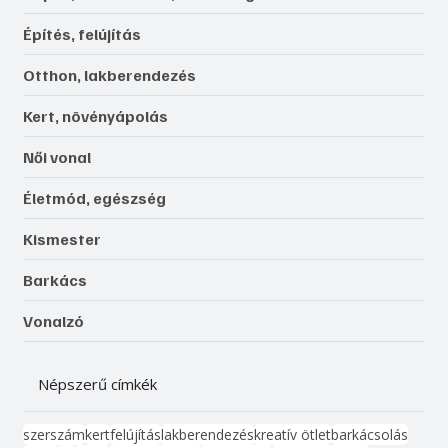
Építés, felújítás
Otthon, lakberendezés
Kert, növényápolás
Női vonal
Életmód, egészség
Kismester
Barkács
Vonalzó
Népszerű címkék
szerszám
kert
felújítás
lakberendezés
kreatív ötlet
barkácsolás