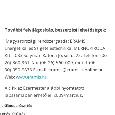
További felvilágosítás, beszerzési lehetőségek: 
 Magyarországi rendszergazda: ERAMIS 
Energetikai és Szigeteléstechnikai MÉRNÖKIRODA 
Kft. 2083 Solymár, Katona József u. 23. Telefon: (06-
26)-360-361, fax: (06-26)-560-009, mobil: (06-
30)-950-9833 E-mail: eramis@eramis.t-online.hu 
Web: 
www.eramis.hu
A cikk az Ezermester alábbi nyomtatott 
lapszámában érhető el: 2009/március.
felújítás
penészirtás
Építés, felújítás