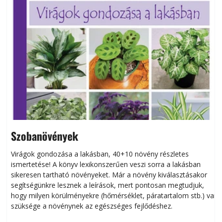
Szobanövények
Virágok gondozása a lakásban, 40+10 növény részletes
ismertetése! A könyv lexikonszerűen veszi sorra a lakásban
s
sikeresen tart­ha­tó növényeket. Már a növény kiválasztásakor
h
segítségünkre lesznek a leírások, mert pontosan megtudjuk,
k
hogy milyen körülményekre (hőmérséklet, páratartalom stb.) van
szüksége a növénynek az egészséges fejlődéshez.