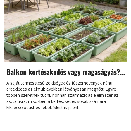
Balkon kertészkedés vagy magaságyás?
Helytakarékos kertészkedés
A saját termesztésű zöldségek és fűszernövények iránti
érdeklődés az elmúlt években látványosan megnőtt. Egyre
többen szeretnék tudni, honnan származik az élelmiszer az
l
asztalukra, miközben a kertészkedés sokak számára
kikapcsolódást és feltöltődést is jelent.
é
d