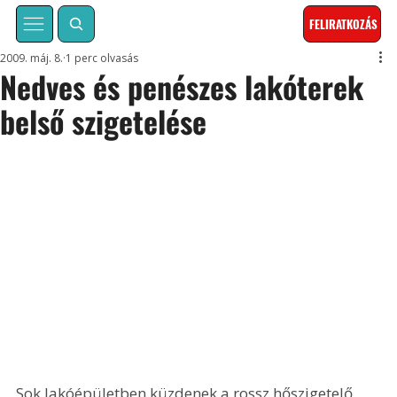
FELIRATKOZÁS
2009. máj. 8.
1 perc olvasás
Nedves és penészes lakóterek
belső szigetelése
Sok lakóépületben küzdenek a rossz hőszigetelő 