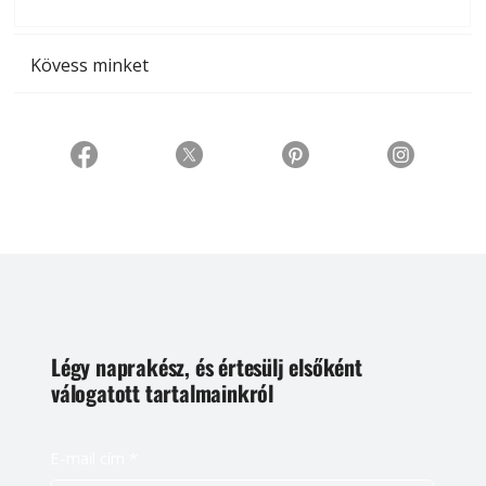
t
Kövess minket
Légy naprakész, és értesülj elsőként
válogatott tartalmainkról
E-mail cím
*