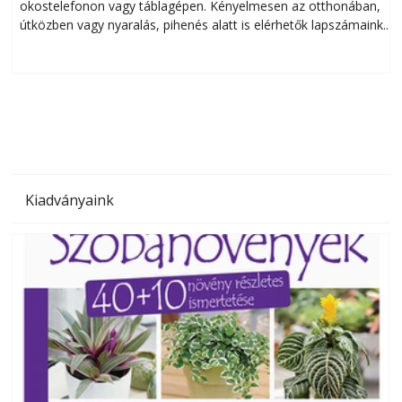
okostelefonon vagy táblagépen. Kényelmesen az otthonában,
útközben vagy nyaralás, pihenés alatt is elérhetők lapszámaink.
ú
Bárhol, bármikor, akár külföldön élve vagy dolgozva is
B
olvashatók az Ezermester lapszámai. A Laptapir kényelmes
megoldás, mert: – t
Kiadványaink