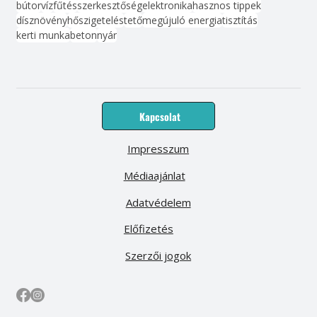
bútor
víz
fűtés
szerkesztőség
elektronika
hasznos tippek
dísznövény
hőszigetelés
tető
megújuló energia
tisztítás
kerti munka
beton
nyár
Kapcsolat
Impresszum
Médiaajánlat
Adatvédelem
Előfizetés
Szerzői jogok