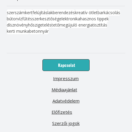
szerszám
kert
felújítás
lakberendezés
kreatív ötlet
barkácsolás
bútor
víz
fűtés
szerkesztőség
elektronika
hasznos tippek
dísznövény
hőszigetelés
tető
megújuló energia
tisztítás
kerti munka
beton
nyár
Kapcsolat
Impresszum
Médiaajánlat
Adatvédelem
Előfizetés
Szerzői jogok