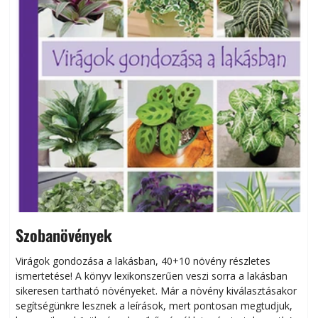
Szobanövények
Virágok gondozása a lakásban, 40+10 növény részletes
ismertetése! A könyv lexikonszerűen veszi sorra a lakásban
s
sikeresen tart­ha­tó növényeket. Már a növény kiválasztásakor
h
segítségünkre lesznek a leírások, mert pontosan megtudjuk,
k