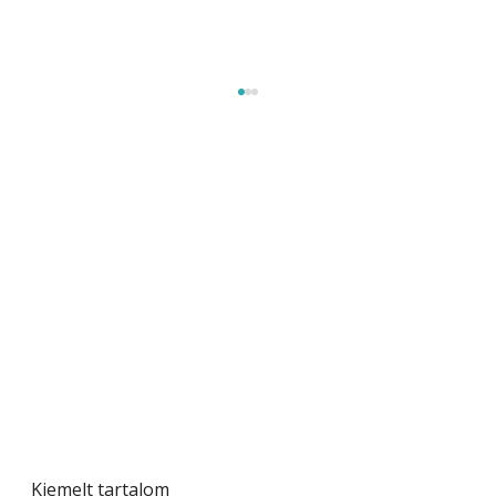
Tiszta homlokzat éveken át
Kiemelt tartalom