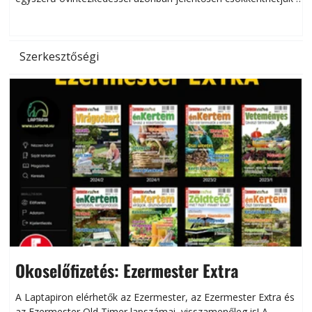
hőség káros hatásait.
l
Szerkesztőségi
Okoselőfizetés: Ezermester Extra
A Laptapiron elérhetők az Ezermester, az Ezermester Extra és
az Ezermester Old Timer lapszámai, visszamenőleg is! A