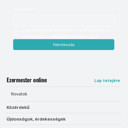
E-mail cím
*
Igen, szeretnék feliratkozni, és elfogadom az 
adatkezelést. 
Adatvédelmi tájékoztató
Feliratkozás
Ezermester online
Lap tetejére
Rovatok
Közérdekű
Újdonságok, érdekességek