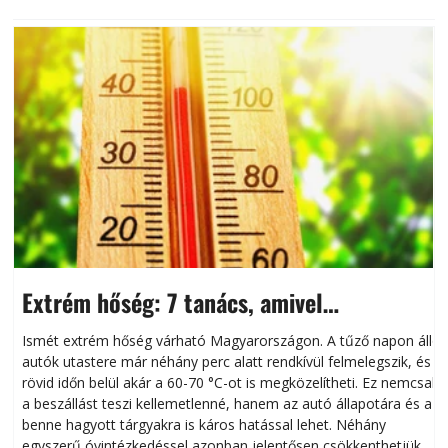
Extrém hőség: 7 tanács, amivel
megóvhatjuk autónkat a nyári károktól
Ismét extrém hőség várható Magyarországon. A tűző napon álló
autók utastere már néhány perc alatt rendkívül felmelegszik, és
rövid időn belül akár a 60-70 °C-ot is megközelítheti. Ez nemcsak
n
a beszállást teszi kellemetlenné, hanem az autó állapotára és a
benne hagyott tárgyakra is káros hatással lehet. Néhány
egyszerű óvintézkedéssel azonban jelentősen csökkenthetjük a