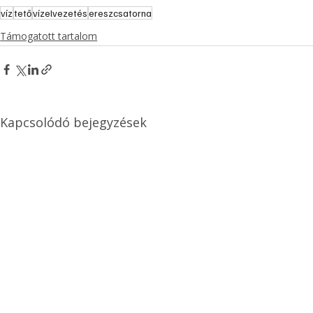
víz
tető
vízelvezetés
ereszcsatorna
Támogatott tartalom
Kapcsolódó bejegyzések