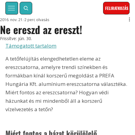
FELIRATKOZÁS
2016. nov. 21.
2 perc olvasás
Ne ereszd az ereszt!
Frissítve:
jún. 30.
Támogatott tartalom
A tetőfelújítás elengedhetetlen eleme az 
ereszcsatorna, amelyre trendi színekben és 
formákban kínál korszerű megoldást a PREFA 
Hungária Kft. alumínium ereszcsatorna választéka. 
Miért fontos az ereszcsatorna? Hogyan védi 
házunkat és mi mindenből áll a korszerű 
vízelvezetés a tetőn?
Miért fontos a házat körülölelő 