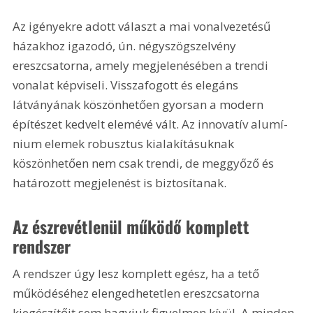
Az igényekre adott választ a mai vonalvezetésű 
házakhoz igazodó, ún. négyszögszelvény 
ereszcsatorna, amely megjelenésében a trendi 
vonalat képviseli. Visszafogott és elegáns 
látványának köszönhetően gyorsan a modern 
építészet kedvelt elemévé vált. Az innovatív alumí­
nium elemek robusztus kialakításuknak 
köszönhetően nem csak trendi, de meggyőző és 
határozott megjelenést is biztosítanak.
Az észrevétlenül működő komplett 
rendszer
A rendszer úgy lesz komplett egész, ha a tető 
működéséhez elengedhetetlen ereszcsatorna 
kiegészítőit sem hagyjuk figyelmen kívül. A minden 