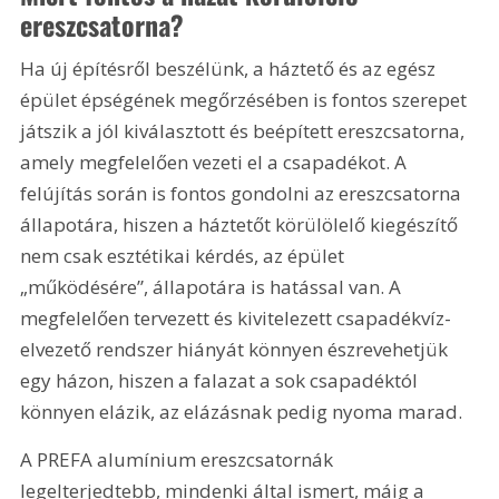
ereszcsatorna?
Ha új építésről beszélünk, a háztető és az egész 
épület épségének megőrzésében is fontos szerepet 
játszik a jól kiválasztott és beépített ereszcsatorna, 
amely megfelelően vezeti el a csapadékot. A 
felújítás során is fontos gondolni az ereszcsatorna 
állapotára, hiszen a háztetőt körülölelő kiegészítő 
nem csak esztétikai kérdés, az épület 
„működésére”, állapotára is hatással van. A 
megfelelően tervezett és kivitelezett csapadékvíz-
elvezető rendszer hiányát könnyen észrevehetjük 
egy házon, hiszen a falazat a sok csapadéktól 
könnyen elázik, az elázásnak pedig nyoma marad.
A PREFA alumínium ereszcsatornák 
legelterjedtebb, mindenki által ismert, máig a 