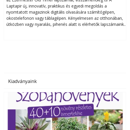
Laptapir új, innovatív, praktikus és egyedi megoldás a
L
nyomtatott magazinok digitális olvasására számítógépen,
okostelefonon vagy táblagépen. Kényelmesen az otthonában,
útközben vagy nyaralás, pihenés alatt is elérhetők lapszámaink.
ú
Bárhol, bármikor, akár külföldön élve vagy dolgozva is
B
olvashatók az Ezermester lapszámai. A Laptapir kényelmes
megoldás, mert: – t
Kiadványaink