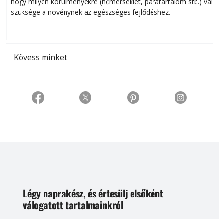
hogy milyen körülményekre (hőmérséklet, páratartalom stb.) van
szüksége a növénynek az egészséges fejlődéshez.
t
Kövess minket
Légy naprakész, és értesülj elsőként
válogatott tartalmainkról