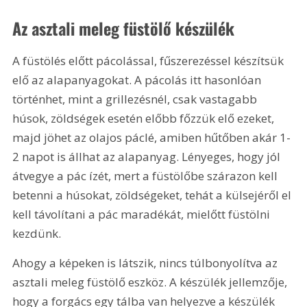
Az asztali meleg füstölő készülék
A füstölés előtt pácolással, fűszerezéssel készítsük 
elő az alapanyagokat. A pácolás itt hasonlóan 
történhet, mint a grillezésnél, csak vastagabb 
húsok, zöldségek esetén előbb főzzük elő ezeket, 
majd jöhet az olajos páclé, amiben hűtőben akár 1-
2 napot is állhat az alapanyag. Lényeges, hogy jól 
átvegye a pác ízét, mert a füstölőbe szárazon kell 
betenni a húsokat, zöldségeket, tehát a külsejéről el 
kell távolítani a pác maradékát, mielőtt füstölni 
kezdünk.
Ahogy a képeken is látszik, nincs túlbonyolítva az 
asztali meleg füstölő eszköz. A készülék jellemzője, 
hogy a forgács egy tálba van helyezve a készülék 