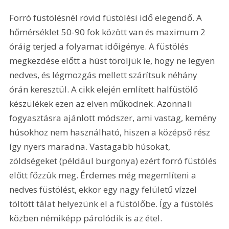
Forró füstölésnél rövid füstölési idő elegendő. A 
hőmérséklet 50-90 fok között van és maximum 2 
óráig terjed a folyamat időigénye. A füstölés 
megkezdése előtt a húst töröljük le, hogy ne legyen 
nedves, és légmozgás mellett szárítsuk néhány 
órán keresztül. A cikk elején említett halfüstölő 
készülékek ezen az elven működnek. Azonnali 
fogyasztásra ajánlott módszer, ami vastag, kemény 
húsokhoz nem használható, hiszen a középső rész 
így nyers maradna. Vastagabb húsokat, 
zöldségeket (például burgonya) ezért forró füstölés 
előtt főzzük meg. Érdemes még megemlíteni a 
nedves füstölést, ekkor egy nagy felületű vízzel 
töltött tálat helyezünk el a füstölőbe. Így a füstölés 
közben némiképp párolódik is az étel.