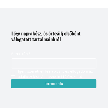
Légy naprakész, és értesülj elsőként
válogatott tartalmainkról
E-mail cím
*
Igen, szeretnék feliratkozni, és elfogadom az 
adatkezelést. 
Adatvédelmi tájékoztató
Feliratkozás