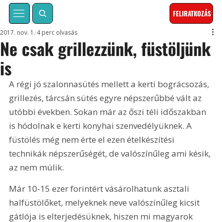
FELIRATKOZÁS
2017. nov. 1.
4 perc olvasás
Ne csak grillezzünk, füstöljünk
is
A régi jó szalonnasütés mellett a kerti bográcsozás, 
grillezés, tárcsán sütés egyre népszerűbbé vált az 
utóbbi években. Sokan már az őszi téli időszakban 
is hódolnak e kerti konyhai szenvedélyüknek. A 
füstölés még nem érte el ezen ételkészítési 
technikák népszerűségét, de valószínűleg ami késik, 
az nem múlik.
Már 10-15 ezer forintért vásárolhatunk asztali 
halfüstölőket, melyeknek neve valószínűleg kicsit 
gátlója is elterjedésüknek, hiszen mi magyarok 