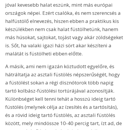
jóval kevesebb halat eszünk, mint más európai 
országok népei. Ezért csalóka, és nem szerencsés a 
halfüstölő elnevezés, hiszen ebben a praktikus kis 
készülékben nem csak halat füstölhetünk, hanem 
más húsokat, sajtokat, tojást vagy akár zöldségeket 
is. Sőt, ha valaki igazi házi sört akar készíteni a 
malátát is füstölheti ebben előtte.
A másik, ami nem igazán köztudott egyelőre, és 
hátráltatja az asztali füstölés népszerűségét, hogy 
a füstölést sokan a régi disznótorok több napig 
tartó kolbász-füstölési tortúrájával azonosítják. 
Különbséget kell tenni tehát a hosszú ideig tartó 
füstölés (melynek célja az ízesítés és a tartósítás), 
és a rövid ideig tartó füstölés, az asztali füstölés 
között, mely mindössze 10-40 percig tart, ízt ad, de 