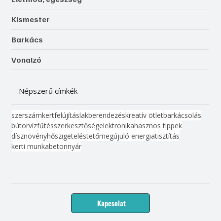
Kismester
Barkács
Vonalzó
Népszerű címkék
szerszám
kert
felújítás
lakberendezés
kreatív ötlet
barkácsolás
bútor
víz
fűtés
szerkesztőség
elektronika
hasznos tippek
dísznövény
hőszigetelés
tető
megújuló energia
tisztítás
kerti munka
beton
nyár
Kapcsolat