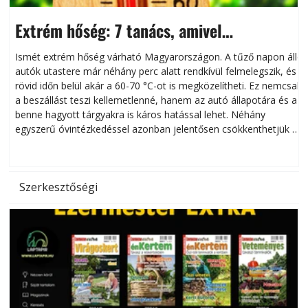
Extrém hőség: 7 tanács, amivel
megóvhatjuk autónkat a nyári károktól
Ismét extrém hőség várható Magyarországon. A tűző napon álló
autók utastere már néhány perc alatt rendkívül felmelegszik, és
rövid időn belül akár a 60-70 °C-ot is megközelítheti. Ez nemcsak
n
a beszállást teszi kellemetlenné, hanem az autó állapotára és a
benne hagyott tárgyakra is káros hatással lehet. Néhány
egyszerű óvintézkedéssel azonban jelentősen csökkenthetjük a
hőség káros hatásait.
l
Szerkesztőségi