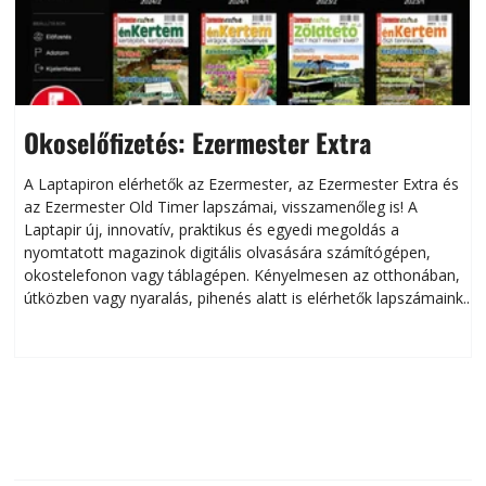
Okoselőfizetés: Ezermester Extra
A Laptapiron elérhetők az Ezermester, az Ezermester Extra és
az Ezermester Old Timer lapszámai, visszamenőleg is! A
Laptapir új, innovatív, praktikus és egyedi megoldás a
L
nyomtatott magazinok digitális olvasására számítógépen,
okostelefonon vagy táblagépen. Kényelmesen az otthonában,
útközben vagy nyaralás, pihenés alatt is elérhetők lapszámaink.
ú
Bárhol, bármikor, akár külföldön élve vagy dolgozva is
B
olvashatók az Ezermester lapszámai. A Laptapir kényelmes
megoldás, mert: – t