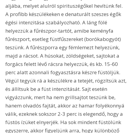
aljába, melyet alulról spirituszégőkel hevítünk fel. 
A profibb készülékeken e denaturált szeszes égők 
égési intenzitása szabályozható. A láng fölé 
helyezzük a fűrészpor-tartót, amibe keményfa 
fűrészport, esetleg füstfűszereket (borókabogyót) 
teszünk. A fűrészporra egy fémlemezt helyezünk, 
majd a rácsot. A húsokat, zöldségeket, sajtokat a 
forgács felett lévő rácsra helyezzük, és kb. 15-60 
perc alatt azonnali fogyasztásra készre füstöljük. 
Végül tegyük rá a készülékre a tetejét, rögzítsük azt, 
és állítsuk be a füst intenzitását. Sajt esetén 
vigyázzunk, mert ha nem grillsajtot teszünk be, 
hanem olvadós fajtát, akkor az hamar folyékonnyá 
válik, ezeknek sokszor 2-3 perc is elegendő, hogy a 
füstös ízüket elnyerjék. Ha sok mindent füstölünk 
egyszerre, akkor figyeljünk arra, hogy különböző 