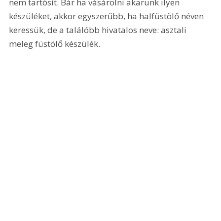
nem tartósít. Bár ha vásárolni akarunk ilyen 
készüléket, akkor egyszerűbb, ha halfüstölő néven 
keressük, de a találóbb hivatalos neve: asztali 
meleg füstölő készülék.