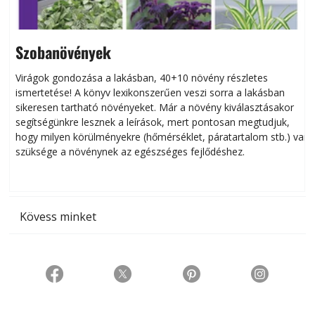
Szobanövények
Virágok gondozása a lakásban, 40+10 növény részletes
ismertetése! A könyv lexikonszerűen veszi sorra a lakásban
s
sikeresen tart­ha­tó növényeket. Már a növény kiválasztásakor
h
segítségünkre lesznek a leírások, mert pontosan megtudjuk,
k
hogy milyen körülményekre (hőmérséklet, páratartalom stb.) van
szüksége a növénynek az egészséges fejlődéshez.
t
Kövess minket