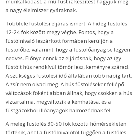
munkálkodást, a mű-füst íz készítést hagyjuk meg 
a nagy élelmiszer gyáraknak.
Többféle füstölési eljárás ismert. A hideg füstölés 
12-24 fok között megy végbe. Fontos, hogy a 
füstölnivaló leszárított formában kerüljön a 
füstölőbe, valamint, hogy a füstölőanyag se legyen 
nedves. Előnye ennek az eljárásnak, hogy az így 
füstölt hús rendkívül tömör lesz, keményre szárad. 
A szükséges füstölési idő általában több napig tart. 
A zsír nem olvad meg. A hús füstölésekor fellépő 
változások főként abban állnak, hogy csökken a hús 
víztartalma, megváltozik a kémhatása, és a 
füstgázokból illóanyagok halmozódnak fel.
A meleg füstölés 30-50 fok közötti hőmérsékleten 
történik, ahol a füstölnivalótól függően a füstölés 