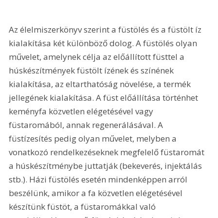
Az élelmiszerkönyv szerint a füstölés és a füstölt íz 
kialakítása két különböző dolog. A füstölés olyan 
művelet, amelynek célja az előállított füsttel a 
húskészítmények füstölt ízének és színének 
kialakítása, az eltarthatóság növelése, a termék 
jellegének kialakítása. A füst előállítása történhet 
keményfa közvetlen elégetésével vagy 
füstaromából, annak regenerálásával. A 
füstízesítés pedig olyan művelet, melyben a 
vonatkozó rendelkezéseknek megfelelő füstaromát 
a húskészítménybe juttatják (bekeverés, injektálás 
stb.). Házi füstölés esetén mindenképpen arról 
beszélünk, amikor a fa közvetlen elégetésével 
készítünk füstöt, a füstaromákkal való 