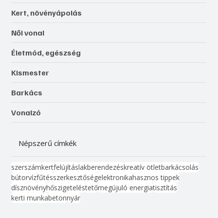
Kert, növényápolás
Női vonal
Életmód, egészség
Kismester
Barkács
Vonalzó
Népszerű címkék
szerszám
kert
felújítás
lakberendezés
kreatív ötlet
barkácsolás
bútor
víz
fűtés
szerkesztőség
elektronika
hasznos tippek
dísznövény
hőszigetelés
tető
megújuló energia
tisztítás
kerti munka
beton
nyár