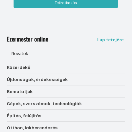
Feliratkozás
Ezermester online
Lap tetejére
Rovatok
Közérdekű
Újdonságok, érdekességek
Bemutatjuk
Gépek, szerszámok, technológiák
Építés, felújítás
Otthon, lakberendezés