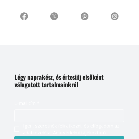
Légy naprakész, és értesülj elsőként
válogatott tartalmainkról
E-mail cím
*
Igen, szeretnék feliratkozni, és elfogadom az 
adatkezelést. 
Adatvédelmi tájékoztató