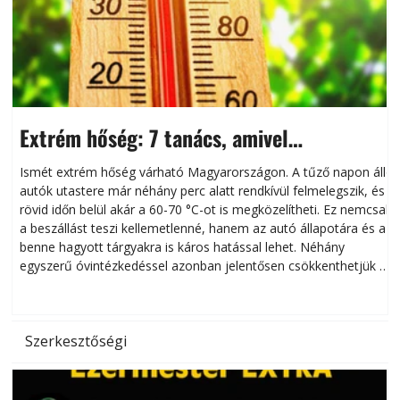
Extrém hőség: 7 tanács, amivel
megóvhatjuk autónkat a nyári károktól
Ismét extrém hőség várható Magyarországon. A tűző napon álló
autók utastere már néhány perc alatt rendkívül felmelegszik, és
rövid időn belül akár a 60-70 °C-ot is megközelítheti. Ez nemcsak
n
a beszállást teszi kellemetlenné, hanem az autó állapotára és a
benne hagyott tárgyakra is káros hatással lehet. Néhány
egyszerű óvintézkedéssel azonban jelentősen csökkenthetjük a
hőség káros hatásait.
l
Szerkesztőségi