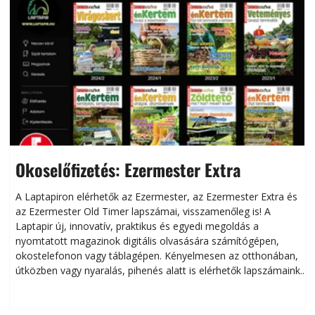
Okoselőfizetés: Ezermester Extra
A Laptapiron elérhetők az Ezermester, az Ezermester Extra és
az Ezermester Old Timer lapszámai, visszamenőleg is! A
Laptapir új, innovatív, praktikus és egyedi megoldás a
L
nyomtatott magazinok digitális olvasására számítógépen,
okostelefonon vagy táblagépen. Kényelmesen az otthonában,
útközben vagy nyaralás, pihenés alatt is elérhetők lapszámaink.
ú
Bárhol, bármikor, akár külföldön élve vagy dolgozva is
B
olvashatók az Ezermester lapszámai. A Laptapir kényelmes
megoldás, mert: – t